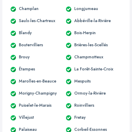
Champlan
Longjumeau
Saulx-les-Chartreux
Abbéville-la-Rivière
Blandy
Bois-Herpin
Boutervilliers
Brières-les-Scellés
Brouy
Champmotteux
Étampes
La Forêt-Sainte-Croix
Marolles-en-Beauce
Mespuits
Morigny-Champigny
Ormoy-la-Rivière
Puiselet-le-Marais
Roinvilliers
Villejust
Fretay
Palaiseau
Corbeil-Essonnes