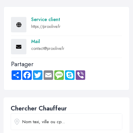
Service client
https://proxilive.fr
Mail
contact@proxilive.fr
Partager
Share
Facebook
Twitter
Email
Message
Skype
Viber
Chercher Chauffeur