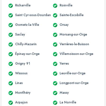
Richarville
Roinville
Saint Cyr-sous-Dourdan
Sainte-Escobille
Gometz-la-Ville
Orsay
Saclay
Morsang-sur-Orge
Chilly-Mazarin
Verrières-le-Buisson
Épinay-sur-Orge
Villemoisson-sur-Orge
Grigny 91
Yerres
Wissous
Leuville-sur-Orge
Linas
Longpont-sur-Orge
Montlhéry
Massy
Arpajon
La Norville