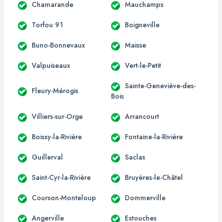
Chamarande
Mauchamps
Torfou 91
Boigneville
Buno-Bonnevaux
Maisse
Valpuiseaux
Vert-le-Petit
Sainte-Geneviève-des-
Fleury-Mérogis
Bois
Villiers-sur-Orge
Arrancourt
Boissy-la-Rivière
Fontaine-la-Rivière
Guillerval
Saclas
Saint-Cyr-la-Rivière
Bruyères-le-Châtel
Courson-Monteloup
Dommerville
Angerville
Estouches