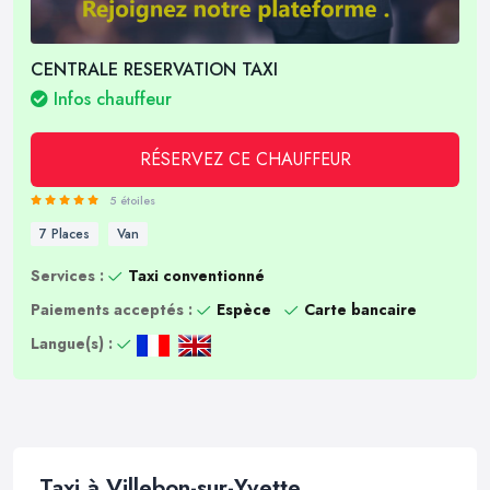
CENTRALE RESERVATION TAXI
Infos chauffeur
RÉSERVEZ CE CHAUFFEUR
5 étoiles
7 Places
Van
Services :
Taxi conventionné
Paiements acceptés :
Espèce
Carte bancaire
Langue(s) :
Taxi à Villebon-sur-Yvette