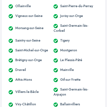
Ollainville
Saint-Pierre-du-Perray
Vigneux-sur-Seine
Juvisy-sur-Orge
Saint-Germain-lès-
Morsang-sur-Seine
Corbeil
Saintry-sur-Seine
Tigery
Saint-Michel-sur-Orge
Montgeron
Brétigny-sur-Orge
Le Plessis-Pâté
Draveil
Mainville
Athis-Mons
Gif-sur-Yvette
Saint-Germain-lès-
Villiers-le-Bâcle
Arpajon
Viry-Châtillon
Ballainvilliers