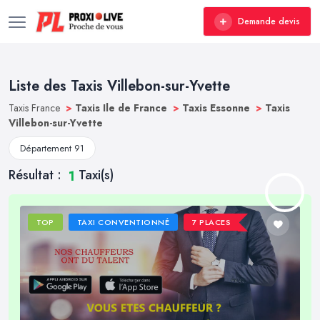
Demande devis
Liste des Taxis Villebon-sur-Yvette
Taxis France
>
Taxis Ile de France
>
Taxis Essonne
>
Taxis
Villebon-sur-Yvette
Département 91
Résultat :
Taxi(s)
1
TOP
TAXI CONVENTIONNÉ
7 PLACES