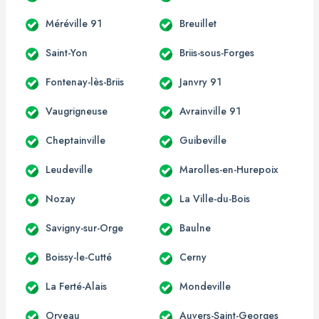
Méréville 91
Breuillet
Saint-Yon
Briis-sous-Forges
Fontenay-lès-Briis
Janvry 91
Vaugrigneuse
Avrainville 91
Cheptainville
Guibeville
Leudeville
Marolles-en-Hurepoix
Nozay
La Ville-du-Bois
Savigny-sur-Orge
Baulne
Boissy-le-Cutté
Cerny
La Ferté-Alais
Mondeville
Orveau
Auvers-Saint-Georges