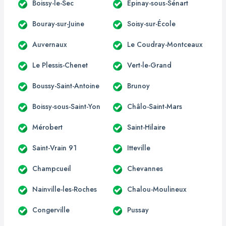
Boissy-le-Sec
Épinay-sous-Sénart
Bouray-sur-Juine
Soisy-sur-École
Auvernaux
Le Coudray-Montceaux
Le Plessis-Chenet
Vert-le-Grand
Boussy-Saint-Antoine
Brunoy
Boissy-sous-Saint-Yon
Châlo-Saint-Mars
Mérobert
Saint-Hilaire
Saint-Vrain 91
Itteville
Champcueil
Chevannes
Nainville-les-Roches
Chalou-Moulineux
Congerville
Pussay