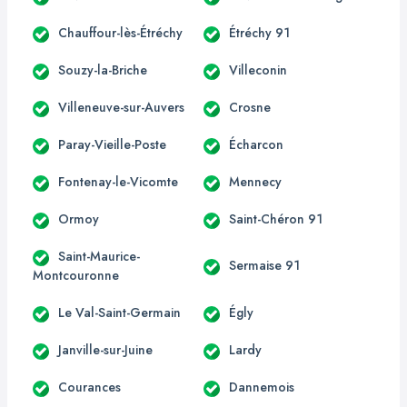
Chauffour-lès-Étréchy
Étréchy 91
Souzy-la-Briche
Villeconin
Villeneuve-sur-Auvers
Crosne
Paray-Vieille-Poste
Écharcon
Fontenay-le-Vicomte
Mennecy
Ormoy
Saint-Chéron 91
Saint-Maurice-
Sermaise 91
Montcouronne
Le Val-Saint-Germain
Égly
Janville-sur-Juine
Lardy
Courances
Dannemois