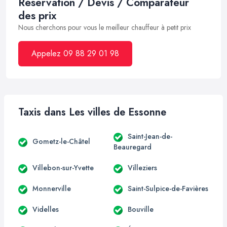
Réservation / Devis / Comparateur
des prix
Nous cherchons pour vous le meilleur chauffeur à petit prix
Appelez 09 88 29 01 98
Taxis dans Les villes de Essonne
Saint-Jean-de-
Gometz-le-Châtel
Beauregard
Villebon-sur-Yvette
Villeziers
Monnerville
Saint-Sulpice-de-Favières
Videlles
Bouville