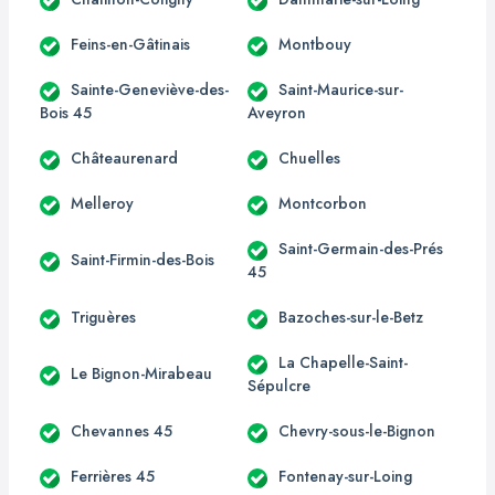
Feins-en-Gâtinais
Montbouy
Sainte-Geneviève-des-
Saint-Maurice-sur-
Bois 45
Aveyron
Châteaurenard
Chuelles
Melleroy
Montcorbon
Saint-Germain-des-Prés
Saint-Firmin-des-Bois
45
Triguères
Bazoches-sur-le-Betz
La Chapelle-Saint-
Le Bignon-Mirabeau
Sépulcre
Chevannes 45
Chevry-sous-le-Bignon
Ferrières 45
Fontenay-sur-Loing