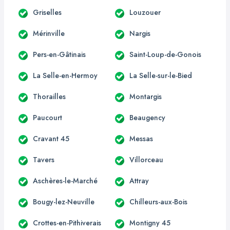
Griselles
Louzouer
Mérinville
Nargis
Pers-en-Gâtinais
Saint-Loup-de-Gonois
La Selle-en-Hermoy
La Selle-sur-le-Bied
Thorailles
Montargis
Paucourt
Beaugency
Cravant 45
Messas
Tavers
Villorceau
Aschères-le-Marché
Attray
Bougy-lez-Neuville
Chilleurs-aux-Bois
Crottes-en-Pithiverais
Montigny 45