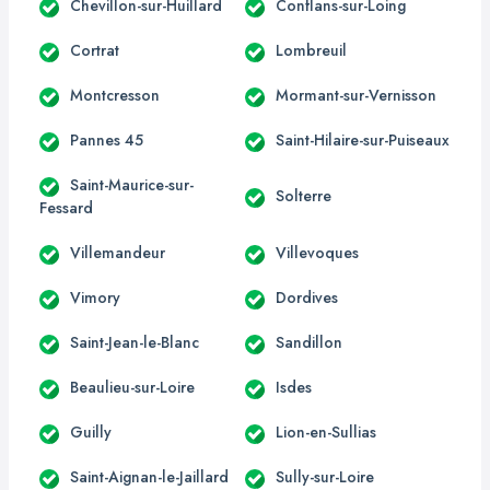
Chevillon-sur-Huillard
Conflans-sur-Loing
Cortrat
Lombreuil
Montcresson
Mormant-sur-Vernisson
Pannes 45
Saint-Hilaire-sur-Puiseaux
Saint-Maurice-sur-
Solterre
Fessard
Villemandeur
Villevoques
Vimory
Dordives
Saint-Jean-le-Blanc
Sandillon
Beaulieu-sur-Loire
Isdes
Guilly
Lion-en-Sullias
Saint-Aignan-le-Jaillard
Sully-sur-Loire