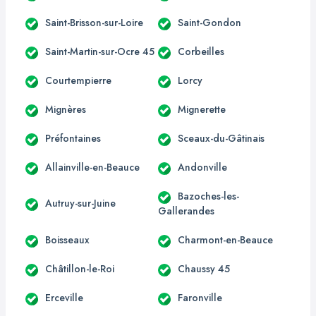
Saint-Brisson-sur-Loire
Saint-Gondon
Saint-Martin-sur-Ocre 45
Corbeilles
Courtempierre
Lorcy
Mignères
Mignerette
Préfontaines
Sceaux-du-Gâtinais
Allainville-en-Beauce
Andonville
Bazoches-les-
Autruy-sur-Juine
Gallerandes
Boisseaux
Charmont-en-Beauce
Châtillon-le-Roi
Chaussy 45
Erceville
Faronville