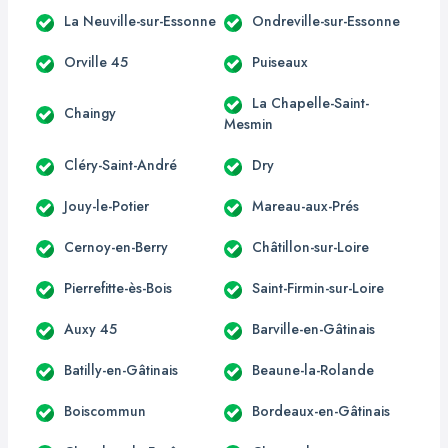
La Neuville-sur-Essonne
Ondreville-sur-Essonne
Orville 45
Puiseaux
La Chapelle-Saint-
Chaingy
Mesmin
Cléry-Saint-André
Dry
Jouy-le-Potier
Mareau-aux-Prés
Cernoy-en-Berry
Châtillon-sur-Loire
Pierrefitte-ès-Bois
Saint-Firmin-sur-Loire
Auxy 45
Barville-en-Gâtinais
Batilly-en-Gâtinais
Beaune-la-Rolande
Boiscommun
Bordeaux-en-Gâtinais