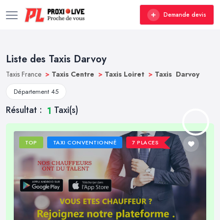
Demande devis
Liste des Taxis Darvoy
Taxis France
>
Taxis Centre
>
Taxis Loiret
>
Taxis Darvoy
Département 45
Résultat :
Taxi(s)
1
TOP
TAXI CONVENTIONNÉ
7 PLACES