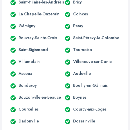
Saint-Hilaire-les-Andrésis
Bricy
La Chapelle-Onzerain
Coinces
Gémigny
Patay
Rouvray-Sainte-Croix
Saint-Péravy-la-Colombe
Saint-Sigismond
Tournoisis
Villamblain
Villeneuve-sur-Conie
Ascoux
Audeville
Bondaroy
Bouilly-en-Gâtinais
Bouzonville-en-Beauce
Boynes
Courcelles
Courcy-aux-Loges
Dadonville
Dossainville