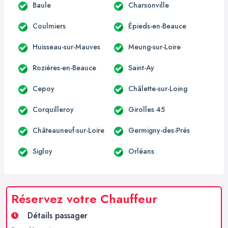
Baule
Charsonville
Coulmiers
Épieds-en-Beauce
Huisseau-sur-Mauves
Meung-sur-Loire
Rozières-en-Beauce
Saint-Ay
Cepoy
Châlette-sur-Loing
Corquilleroy
Girolles 45
Châteauneuf-sur-Loire
Germigny-des-Prés
Sigloy
Orléans
Réservez votre Chauffeur
Détails passager