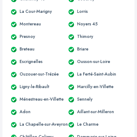
La Cour-Marigny
Lorris
Montereau
Noyers 45
Presnoy
Thimory
Breteau
Briare
Escrignelles
Ousson-sur-Loire
Ouzouer-sur-Trézée
La Ferté-Saint-Aubin
Ligny-le-Ribault
Marcilly-en-Villette
Ménestreau-en-Villette
Sennely
Adon
Aillant-sur-Milleron
La Chapelle-sur-Aveyron
Le Charme
Châtillon-Coligny
Dammarie-sur-Loing