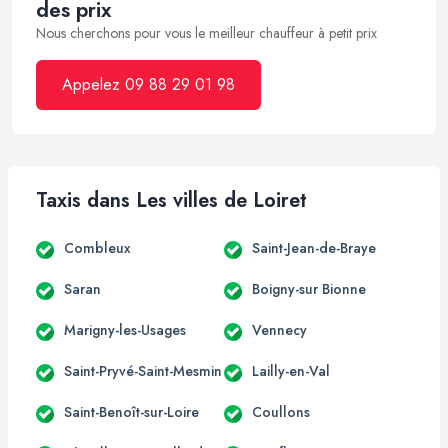
des prix
Nous cherchons pour vous le meilleur chauffeur à petit prix
Appelez 09 88 29 01 98
Taxis dans Les villes de Loiret
Combleux
Saint-Jean-de-Braye
Saran
Boigny-sur Bionne
Marigny-les-Usages
Vennecy
Saint-Pryvé-Saint-Mesmin
Lailly-en-Val
Saint-Benoît-sur-Loire
Coullons