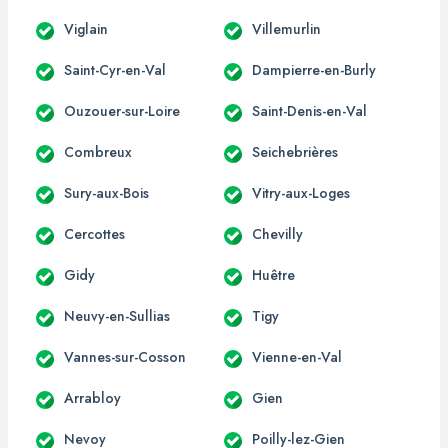
Viglain
Villemurlin
Saint-Cyr-en-Val
Dampierre-en-Burly
Ouzouer-sur-Loire
Saint-Denis-en-Val
Combreux
Seichebrières
Sury-aux-Bois
Vitry-aux-Loges
Cercottes
Chevilly
Gidy
Huêtre
Neuvy-en-Sullias
Tigy
Vannes-sur-Cosson
Vienne-en-Val
Arrabloy
Gien
Nevoy
Poilly-lez-Gien