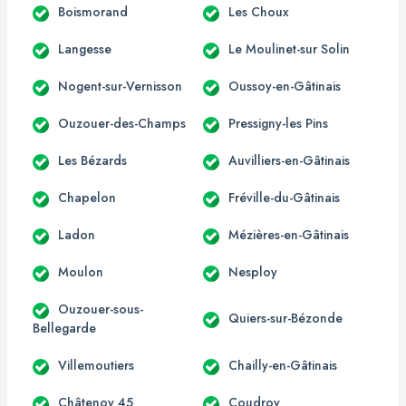
Boismorand
Les Choux
Langesse
Le Moulinet-sur Solin
Nogent-sur-Vernisson
Oussoy-en-Gâtinais
Ouzouer-des-Champs
Pressigny-les Pins
Les Bézards
Auvilliers-en-Gâtinais
Chapelon
Fréville-du-Gâtinais
Ladon
Mézières-en-Gâtinais
Moulon
Nesploy
Ouzouer-sous-
Quiers-sur-Bézonde
Bellegarde
Villemoutiers
Chailly-en-Gâtinais
Châtenoy 45
Coudroy