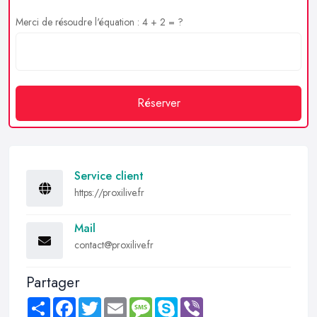
Merci de résoudre l'équation : 4 + 2 = ?
Réserver
Service client
https://proxilive.fr
Mail
contact@proxilive.fr
Partager
Share
Facebook
Twitter
Email
Message
Skype
Viber