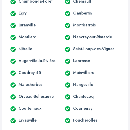
Chambon-la-Forêt
Chemault
Égry
Gaubertin
Juranville
Montbarrois
Montliard
Nancray-sur-Rimarde
Nibelle
Saint-Loup-des-Vignes
Augerville-la-Rivière
Labrosse
Coudray 45
Mainvilliers
Malesherbes
Nangeville
Orveau-Bellesauve
Chantecoq
Courtemaux
Courtenay
Ervauville
Foucherolles