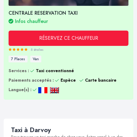
CENTRALE RESERVATION TAXI
Infos chauffeur
RÉSERVEZ CE CHAUFFEUR
5 étoiles
7 Places
Van
Services :
Taxi conventionné
Paiements acceptés :
Espèce
Carte bancaire
Langue(s) :
Taxi à Darvoy
Pour trouver un taxi proche de chez vous, faites appel à un des