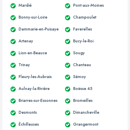
Mardié
Pont-aux-Moines
Bonny-sur-Loire
Champoulet
Dammarie-en-Puisaye
Faverelles
Artenay
Bucy-le-Roi
Lion-en-Beauce
Sougy
Trinay
Chanteau
Fleury-les-Aubrais
Sémoy
Aulnay-la-Rivière
Boësse 45
Briarres-sur-Essonnes
Bromeilles
Desmonts
Dimancheville
Échilleuses
Grangermont