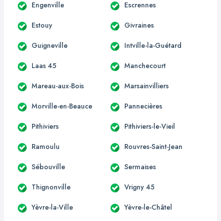
Engenville
Escrennes
Estouy
Givraines
Guigneville
Intville-la-Guétard
Laas 45
Manchecourt
Mareau-aux-Bois
Marsainvilliers
Morville-en-Beauce
Pannecières
Pithiviers
Pithiviers-le-Vieil
Ramoulu
Rouvres-Saint-Jean
Sébouville
Sermaises
Thignonville
Vrigny 45
Yèvre-la-Ville
Yèvre-le-Châtel