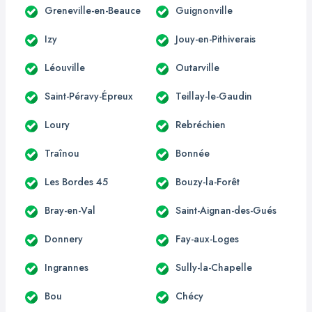
Greneville-en-Beauce
Guignonville
Izy
Jouy-en-Pithiverais
Léouville
Outarville
Saint-Péravy-Épreux
Teillay-le-Gaudin
Loury
Rebréchien
Traînou
Bonnée
Les Bordes 45
Bouzy-la-Forêt
Bray-en-Val
Saint-Aignan-des-Gués
Donnery
Fay-aux-Loges
Ingrannes
Sully-la-Chapelle
Bou
Chécy