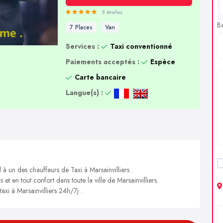
5 étoiles
B
7 Places
Van
Services :
Taxi conventionné
Paiements acceptés :
Espèce
Carte bancaire
Langue(s) :
 à un des chauffeurs de Taxi à Marsainvilliers .
 et en tout confort dans toute la ville de Marsainvilliers.
axi à Marsainvilliers 24h/7j .