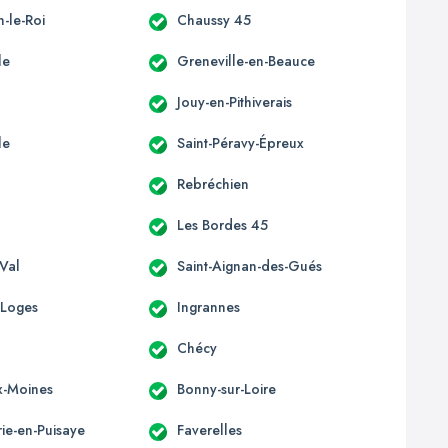
n-le-Roi
Chaussy 45
le
Greneville-en-Beauce
Jouy-en-Pithiverais
le
Saint-Péravy-Épreux
Rebréchien
Les Bordes 45
-Val
Saint-Aignan-des-Gués
-Loges
Ingrannes
Chécy
x-Moines
Bonny-sur-Loire
e-en-Puisaye
Faverelles