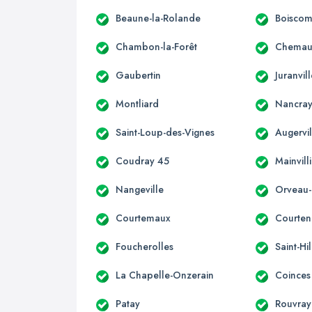
Beaune-la-Rolande
Boisco
Chambon-la-Forêt
Chemau
Gaubertin
Juranvil
Montliard
Nancray
Saint-Loup-des-Vignes
Augervil
Coudray 45
Mainvill
Nangeville
Orveau-
Courtemaux
Courten
Foucherolles
Saint-Hi
La Chapelle-Onzerain
Coinces
Patay
Rouvray