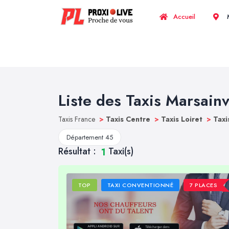
Accueil
M
Liste des Taxis Marsainvi
Taxis France
>
Taxis Centre
>
Taxis Loiret
>
Taxi
Département 45
Résultat :
Taxi(s)
1
TOP
TAXI CONVENTIONNÉ
7 PLACES