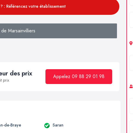
? : Référencez votre établissement
de Marsainvilliers
ur des prix
Appelez 09 88 29 01 98
t prix
an-de-Braye
Saran