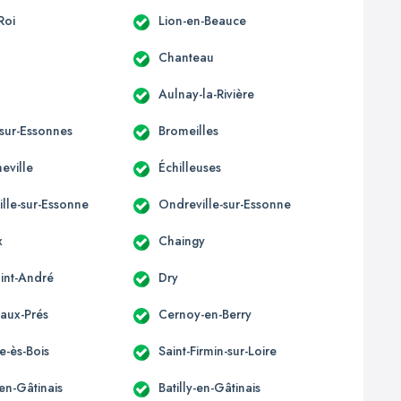
Roi
Lion-en-Beauce
Chanteau
Aulnay-la-Rivière
-sur-Essonnes
Bromeilles
eville
Échilleuses
ille-sur-Essonne
Ondreville-sur-Essonne
x
Chaingy
aint-André
Dry
aux-Prés
Cernoy-en-Berry
te-ès-Bois
Saint-Firmin-sur-Loire
-en-Gâtinais
Batilly-en-Gâtinais