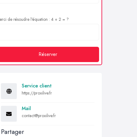
rci de résoudre l'équation : 4 + 2 = ?
Réserver
Service client
https://proxilive.fr
Mail
contact@proxilive.fr
Partager