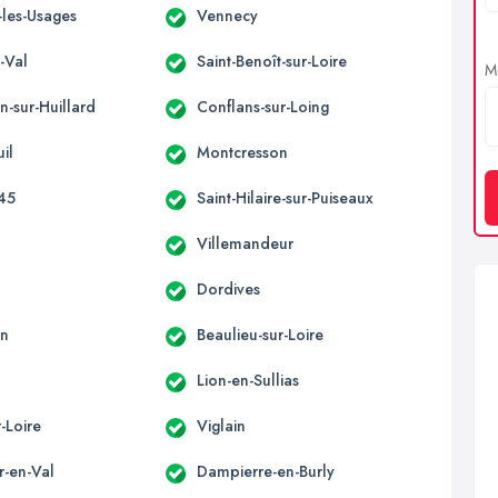
-les-Usages
Vennecy
n-Val
Saint-Benoît-sur-Loire
Me
n-sur-Huillard
Conflans-sur-Loing
il
Montcresson
45
Saint-Hilaire-sur-Puiseaux
Villemandeur
Dordives
on
Beaulieu-sur-Loire
Lion-en-Sullias
r-Loire
Viglain
r-en-Val
Dampierre-en-Burly