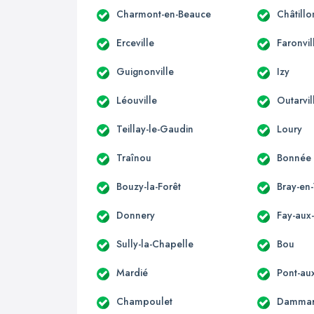
Charmont-en-Beauce
Châtillo
Erceville
Faronvil
Guignonville
Izy
Léouville
Outarvil
Teillay-le-Gaudin
Loury
Traînou
Bonnée
Bouzy-la-Forêt
Bray-en
Donnery
Fay-aux
Sully-la-Chapelle
Bou
Mardié
Pont-au
Champoulet
Dammari