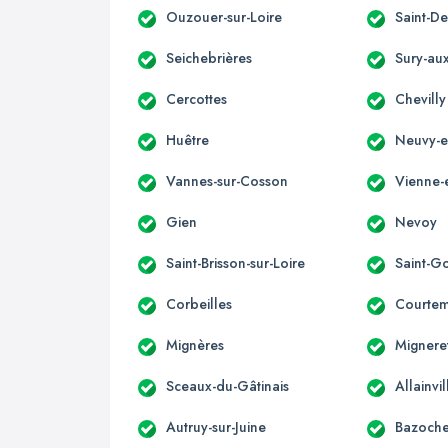
Ouzouer-sur-Loire
Saint-De
Seichebrières
Sury-aux
Cercottes
Chevilly
Huêtre
Neuvy-e
Vannes-sur-Cosson
Vienne-
Gien
Nevoy
Saint-Brisson-sur-Loire
Saint-G
Corbeilles
Courtem
Mignères
Mignere
Sceaux-du-Gâtinais
Allainvi
Autruy-sur-Juine
Bazoche