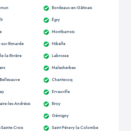
mmun
Bordeaux-en-Gâtinais
lt
Égry
le
Montbarrois
-sur-Rimarde
Nibelle
le-la-Rivière
Labrosse
iers
Malesherbes
Bellesauve
Chantecoq
ay
Ervauville
laire-les-Andrésis
Bricy
Gémigny
-Sainte-Croix
Saint-Péravy-la-Colombe