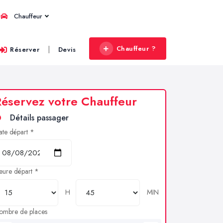
Chauffeur
Chauffeur ?
|
Réserver
Devis
éservez votre Chauffeur
Détails passager
ate départ *
eure départ *
H
MIN
ombre de places