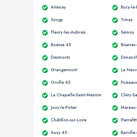
Artenay
Bucy-le-
Sougy
Trinay
Fleury-les-Aubrais
Sémoy
Boësse 45
Briarres
Desmonts
Dimanch
Grangermont
La Neuv
Orville 45
Puiseau
La Chapelle-Saint-Mesmin
Cléry-S
Jouy-le-Potier
Mareau-
Châtillon-sur-Loire
Pierrefit
Auxy 45
Barville