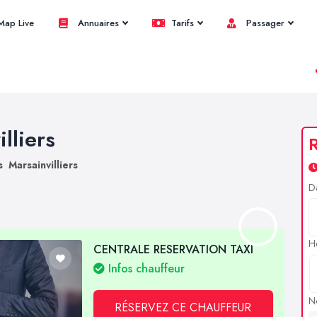
ap Live
Annuaires
Tarifs
Passager
lliers
R
s Marsainvilliers
D
H
CENTRALE RESERVATION TAXI
Infos chauffeur
N
RÉSERVEZ CE CHAUFFEUR