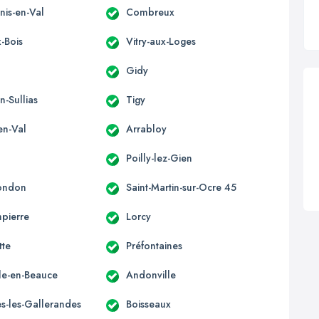
nis-en-Val
Combreux
-Bois
Vitry-aux-Loges
Gidy
n-Sullias
Tigy
en-Val
Arrabloy
Poilly-lez-Gien
ondon
Saint-Martin-sur-Ocre 45
pierre
Lorcy
tte
Préfontaines
lle-en-Beauce
Andonville
s-les-Gallerandes
Boisseaux