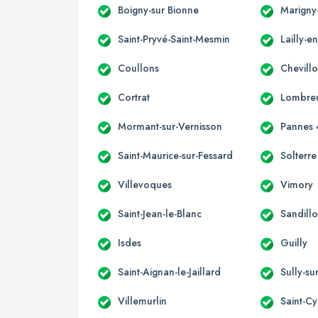
Boigny-sur Bionne
Marigny
Saint-Pryvé-Saint-Mesmin
Lailly-e
Coullons
Chevillo
Cortrat
Lombreu
Mormant-sur-Vernisson
Pannes 
Saint-Maurice-sur-Fessard
Solterre
Villevoques
Vimory
Saint-Jean-le-Blanc
Sandill
Isdes
Guilly
Saint-Aignan-le-Jaillard
Sully-su
Villemurlin
Saint-Cy