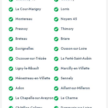
La Cour-Marigny
Lorris
Montereau
Noyers 45
Presnoy
Thimory
Breteau
Briare
Escrignelles
Ousson-sur-Loire
Ouzouer-sur-Trézée
La Ferté-Saint-Aubin
Ligny-le-Ribault
Marcilly-en-Villette
Ménestreau-en-Villette
Sennely
Adon
Aillant-sur-Milleron
La Chapelle-sur-Aveyron
Le Charme
Châtillon-Coligny
Dammarie-sur-Loing