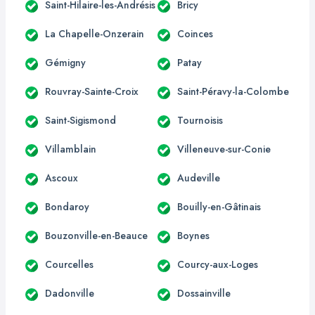
Saint-Hilaire-les-Andrésis
Bricy
La Chapelle-Onzerain
Coinces
Gémigny
Patay
Rouvray-Sainte-Croix
Saint-Péravy-la-Colombe
Saint-Sigismond
Tournoisis
Villamblain
Villeneuve-sur-Conie
Ascoux
Audeville
Bondaroy
Bouilly-en-Gâtinais
Bouzonville-en-Beauce
Boynes
Courcelles
Courcy-aux-Loges
Dadonville
Dossainville