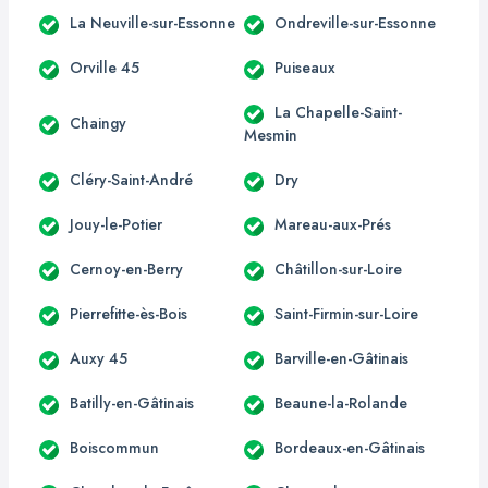
La Neuville-sur-Essonne
Ondreville-sur-Essonne
Orville 45
Puiseaux
La Chapelle-Saint-
Chaingy
Mesmin
Cléry-Saint-André
Dry
Jouy-le-Potier
Mareau-aux-Prés
Cernoy-en-Berry
Châtillon-sur-Loire
Pierrefitte-ès-Bois
Saint-Firmin-sur-Loire
Auxy 45
Barville-en-Gâtinais
Batilly-en-Gâtinais
Beaune-la-Rolande
Boiscommun
Bordeaux-en-Gâtinais