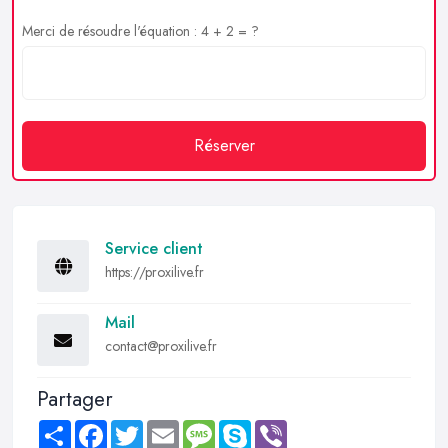
Merci de résoudre l'équation : 4 + 2 = ?
Réserver
Service client
https://proxilive.fr
Mail
contact@proxilive.fr
Partager
Share
Facebook
Twitter
Email
Message
Skype
Viber