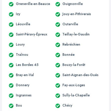
Greneville-en-Beauce
Guignonville
Izy
Jouy-en-Pithiverais
Léouville
Outarville
Saint-Péravy-Épreux
Teillay-le-Gaudin
Loury
Rebréchien
Traînou
Bonnée
Les Bordes 45
Bouzy-la-Forêt
Bray-en-Val
Saint-Aignan-des-Gués
Donnery
Fay-aux-Loges
Ingrannes
Sully-la-Chapelle
Bou
Chécy