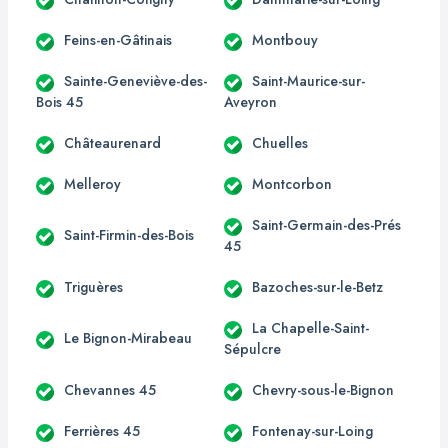
Feins-en-Gâtinais
Montbouy
Sainte-Geneviève-des-
Saint-Maurice-sur-
Bois 45
Aveyron
Châteaurenard
Chuelles
Melleroy
Montcorbon
Saint-Germain-des-Prés
Saint-Firmin-des-Bois
45
Triguères
Bazoches-sur-le-Betz
La Chapelle-Saint-
Le Bignon-Mirabeau
Sépulcre
Chevannes 45
Chevry-sous-le-Bignon
Ferrières 45
Fontenay-sur-Loing