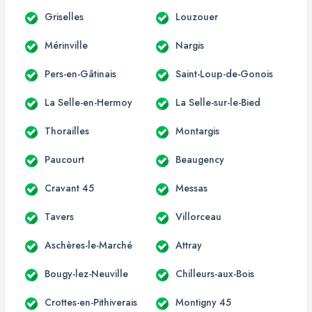
Griselles
Louzouer
Mérinville
Nargis
Pers-en-Gâtinais
Saint-Loup-de-Gonois
La Selle-en-Hermoy
La Selle-sur-le-Bied
Thorailles
Montargis
Paucourt
Beaugency
Cravant 45
Messas
Tavers
Villorceau
Aschères-le-Marché
Attray
Bougy-lez-Neuville
Chilleurs-aux-Bois
Crottes-en-Pithiverais
Montigny 45