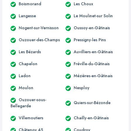
Boismorand
Les Choux
Langesse
Le Moulinet-sur Solin
Nogent-sur-Vernisson
Oussoy-en-Gâtinais
Ouzouer-des-Champs
Pressigny-les Pins
Les Bézards
Auvilliers-en-Gâtinais
Chapelon
Fréville-du-Gâtinais
Ladon
Mézières-en-Gâtinais
Moulon
Nesploy
Ouzouer-sous-
Quiers-sur-Bézonde
Bellegarde
Villemoutiers
Chailly-en-Gâtinais
Châtenoy 45
Coudroy