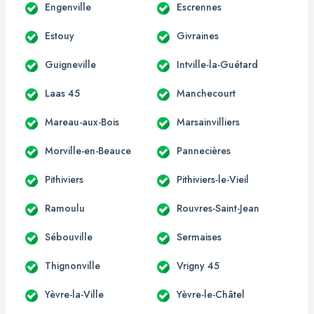
Engenville
Escrennes
Estouy
Givraines
Guigneville
Intville-la-Guétard
Laas 45
Manchecourt
Mareau-aux-Bois
Marsainvilliers
Morville-en-Beauce
Pannecières
Pithiviers
Pithiviers-le-Vieil
Ramoulu
Rouvres-Saint-Jean
Sébouville
Sermaises
Thignonville
Vrigny 45
Yèvre-la-Ville
Yèvre-le-Châtel