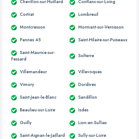
Chevillon-sur-Huillard
Conflans-sur-Loing
Cortrat
Lombreuil
Montcresson
Mormant-sur-Vernisson
Pannes 45
Saint-Hilaire-sur-Puiseaux
Saint-Maurice-sur-
Solterre
Fessard
Villemandeur
Villevoques
Vimory
Dordives
Saint-Jean-le-Blanc
Sandillon
Beaulieu-sur-Loire
Isdes
Guilly
Lion-en-Sullias
Saint-Aignan-le-Jaillard
Sully-sur-Loire