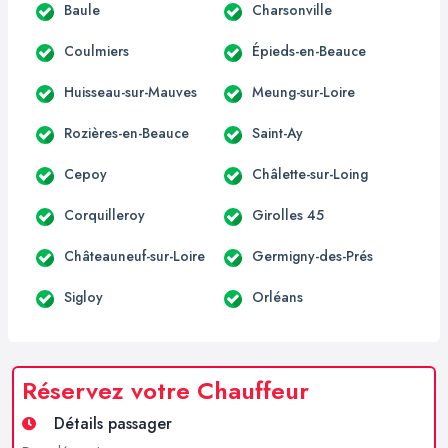
Baule
Charsonville
Coulmiers
Épieds-en-Beauce
Huisseau-sur-Mauves
Meung-sur-Loire
Rozières-en-Beauce
Saint-Ay
Cepoy
Châlette-sur-Loing
Corquilleroy
Girolles 45
Châteauneuf-sur-Loire
Germigny-des-Prés
Sigloy
Orléans
Réservez votre Chauffeur
Détails passager