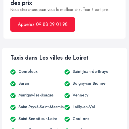
des prix
Nous cherchons pour vous le meilleur chauffeur à petit prix
Appelez 09 88 29 01 98
Taxis dans Les villes de Loiret
Combleux
Saint-Jean-de-Braye
Saran
Boigny-sur Bionne
Marigny-les-Usages
Vennecy
Saint-Pryvé-Saint-Mesmin
Lailly-en-Val
Saint-Benoît-sur-Loire
Coullons