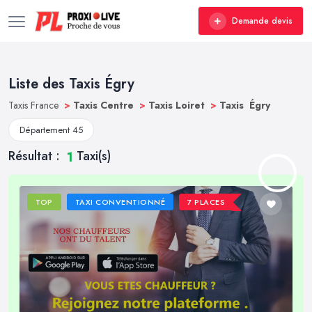
Demande devis
Liste des Taxis Égry
Taxis France
>
Taxis Centre
>
Taxis Loiret
>
Taxis Égry
Département 45
Résultat :
Taxi(s)
1
TOP
TAXI CONVENTIONNÉ
7 PLACES