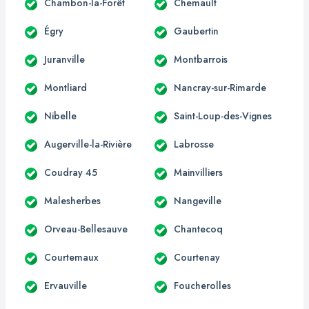
Chambon-la-Forêt
Chemault
Égry
Gaubertin
Juranville
Montbarrois
Montliard
Nancray-sur-Rimarde
Nibelle
Saint-Loup-des-Vignes
Augerville-la-Rivière
Labrosse
Coudray 45
Mainvilliers
Malesherbes
Nangeville
Orveau-Bellesauve
Chantecoq
Courtemaux
Courtenay
Ervauville
Foucherolles