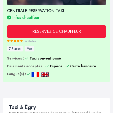
CENTRALE RESERVATION TAXI
Infos chauffeur
RÉSERVEZ CE CHAUFFEUR
5 étoiles
7 Places
Van
Services :
Taxi conventionné
Paiements acceptés :
Espèce
Carte bancaire
Langue(s) :
Taxi à Égry
Pour trouver un taxi proche de chez vous, faites appel à un des