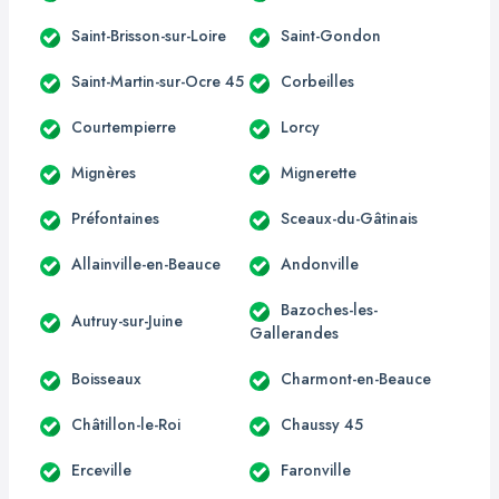
Saint-Brisson-sur-Loire
Saint-Gondon
Saint-Martin-sur-Ocre 45
Corbeilles
Courtempierre
Lorcy
Mignères
Mignerette
Préfontaines
Sceaux-du-Gâtinais
Allainville-en-Beauce
Andonville
Bazoches-les-
Autruy-sur-Juine
Gallerandes
Boisseaux
Charmont-en-Beauce
Châtillon-le-Roi
Chaussy 45
Erceville
Faronville