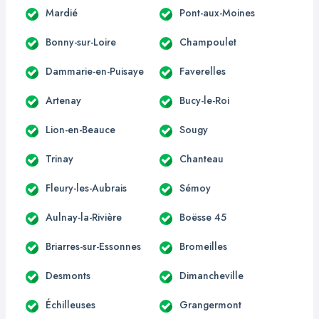
Mardié
Pont-aux-Moines
Bonny-sur-Loire
Champoulet
Dammarie-en-Puisaye
Faverelles
Artenay
Bucy-le-Roi
Lion-en-Beauce
Sougy
Trinay
Chanteau
Fleury-les-Aubrais
Sémoy
Aulnay-la-Rivière
Boësse 45
Briarres-sur-Essonnes
Bromeilles
Desmonts
Dimancheville
Échilleuses
Grangermont