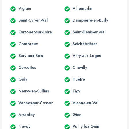
Viglain
Villemurlin
Saint-Cyr-en-Val
Dampierre-en-Burly
Ouzouer-sur-Loire
Saint-Denis-en-Val
Combreux
Seichebrières
Sury-aux-Bois
Vitry-aux-Loges
Cercottes
Chevilly
Gidy
Huêtre
Neuvy-en-Sullias
Tigy
Vannes-sur-Cosson
Vienne-en-Val
Arrabloy
Gien
Nevoy
Poilly-lez-Gien