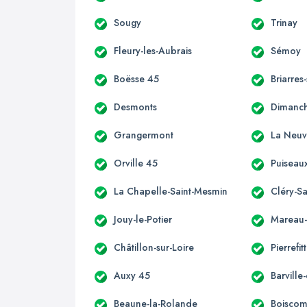
Sougy
Trinay
Fleury-les-Aubrais
Sémoy
Boësse 45
Briarres
Desmonts
Dimanch
Grangermont
La Neuv
Orville 45
Puiseau
La Chapelle-Saint-Mesmin
Cléry-S
Jouy-le-Potier
Mareau-
Châtillon-sur-Loire
Pierrefit
Auxy 45
Barville
Beaune-la-Rolande
Boisco