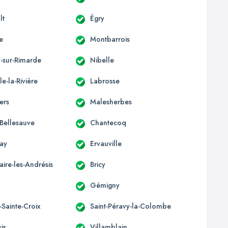
lt
Égry
le
Montbarrois
-sur-Rimarde
Nibelle
le-la-Rivière
Labrosse
iers
Malesherbes
Bellesauve
Chantecoq
ay
Ervauville
laire-les-Andrésis
Bricy
Gémigny
-Sainte-Croix
Saint-Péravy-la-Colombe
is
Villamblain