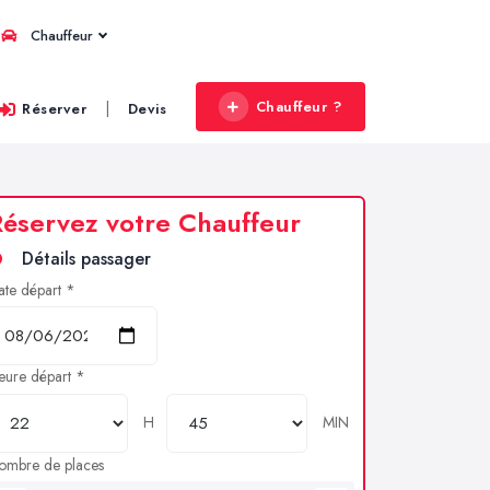
Chauffeur
Chauffeur ?
|
Réserver
Devis
éservez votre Chauffeur
Détails passager
ate départ *
eure départ *
H
MIN
ombre de places