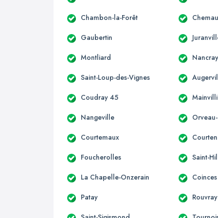
Chambon-la-Forêt
Chemau
Gaubertin
Juranvil
Montliard
Nancray
Saint-Loup-des-Vignes
Augervil
Coudray 45
Mainvill
Nangeville
Orveau-
Courtemaux
Courten
Foucherolles
Saint-Hi
La Chapelle-Onzerain
Coinces
Patay
Rouvray
Saint-Sigismond
Tournois