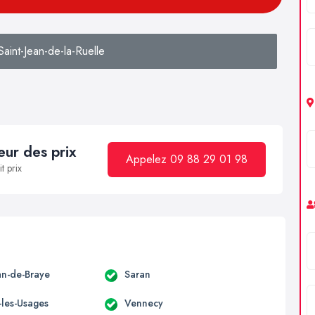
aint-Jean-de-la-Ruelle
ur des prix
Appelez 09 88 29 01 98
t prix
an-de-Braye
Saran
-les-Usages
Vennecy