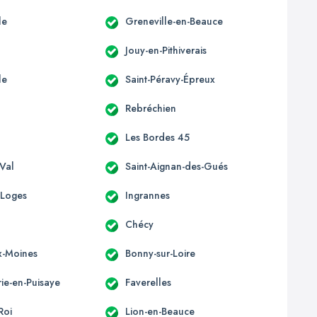
le
Greneville-en-Beauce
Jouy-en-Pithiverais
le
Saint-Péravy-Épreux
Rebréchien
Les Bordes 45
-Val
Saint-Aignan-des-Gués
-Loges
Ingrannes
Chécy
x-Moines
Bonny-sur-Loire
e-en-Puisaye
Faverelles
Roi
Lion-en-Beauce