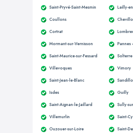
Saint-Pryvé-Saint-Mesmin
Lailly-e
Coullons
Chevillo
Cortrat
Lombreu
Mormant-sur-Vernisson
Pannes 
Saint-Maurice-sur-Fessard
Solterre
Villevoques
Vimory
Saint-Jean-le-Blanc
Sandill
Isdes
Guilly
Saint-Aignan-le-Jaillard
Sully-su
Villemurlin
Saint-Cy
Ouzouer-sur-Loire
Saint-De