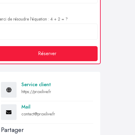
rci de résoudre l'équation : 4 + 2 = ?
Réserver
Service client
https://proxilive.fr
Mail
contact@proxilive.fr
Partager