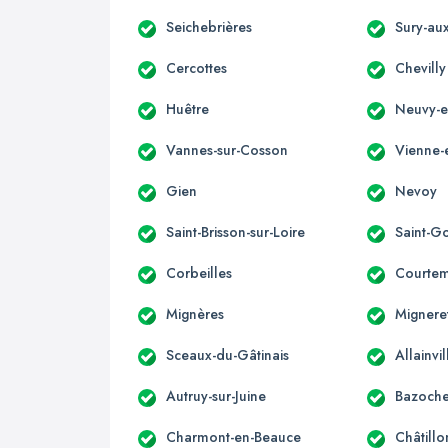
Seichebrières
Sury-aux
Cercottes
Chevilly
Huêtre
Neuvy-e
Vannes-sur-Cosson
Vienne-
Gien
Nevoy
Saint-Brisson-sur-Loire
Saint-G
Corbeilles
Courtem
Mignères
Mignere
Sceaux-du-Gâtinais
Allainvi
Autruy-sur-Juine
Bazoche
Charmont-en-Beauce
Châtillo