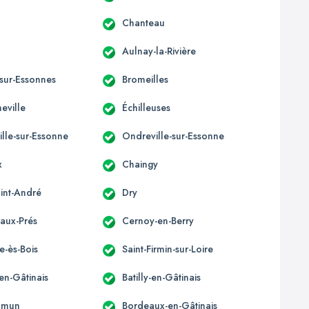
Chanteau
Aulnay-la-Rivière
-sur-Essonnes
Bromeilles
eville
Échilleuses
ille-sur-Essonne
Ondreville-sur-Essonne
x
Chaingy
aint-André
Dry
aux-Prés
Cernoy-en-Berry
te-ès-Bois
Saint-Firmin-sur-Loire
-en-Gâtinais
Batilly-en-Gâtinais
mmun
Bordeaux-en-Gâtinais