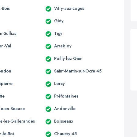
-Bois
Vitry-aux-Loges
Gidy
n-Sullias
Tigy
en-Val
Arrabloy
Poilly-lez-Gien
ondon
Saint-Martin-sur-Ocre 45
pierre
Lorcy
tte
Préfontaines
lle-en-Beauce
Andonville
s-les-Gallerandes
Boisseaux
n-le-Roi
Chaussy 45