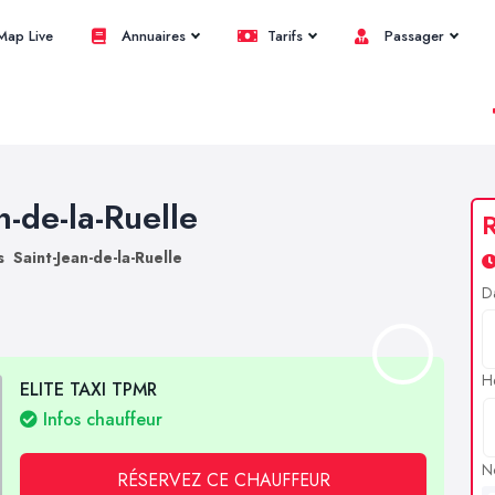
ap Live
Annuaires
Tarifs
Passager
n-de-la-Ruelle
R
s Saint-Jean-de-la-Ruelle
D
H
ELITE TAXI TPMR
Infos chauffeur
N
RÉSERVEZ CE CHAUFFEUR