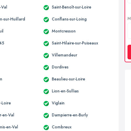
n-Val
Saint-Benoît-sur-Loire
Me
n-sur-Huillard
Conflans-sur-Loing
il
Montcresson
45
Saint-Hilaire-sur-Puiseaux
Villemandeur
Dordives
on
Beaulieu-sur-Loire
Lion-en-Sullias
r-Loire
Viglain
r-en-Val
Dampierre-en-Burly
nis-en-Val
Combreux