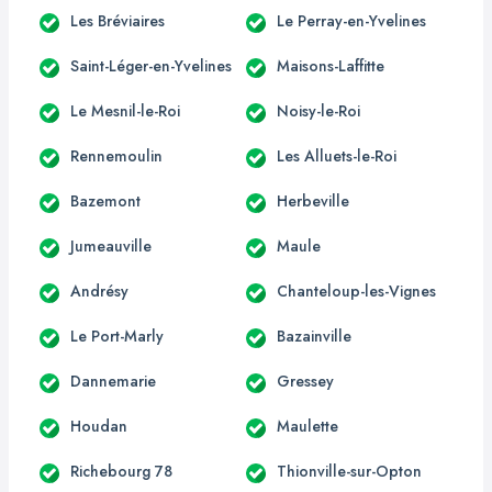
Les Bréviaires
Le Perray-en-Yvelines
Saint-Léger-en-Yvelines
Maisons-Laffitte
Le Mesnil-le-Roi
Noisy-le-Roi
Rennemoulin
Les Alluets-le-Roi
Bazemont
Herbeville
Jumeauville
Maule
Andrésy
Chanteloup-les-Vignes
Le Port-Marly
Bazainville
Dannemarie
Gressey
Houdan
Maulette
Richebourg 78
Thionville-sur-Opton