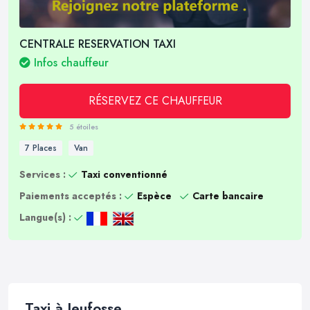
CENTRALE RESERVATION TAXI
Infos chauffeur
RÉSERVEZ CE CHAUFFEUR
5 étoiles
7 Places
Van
Services :
Taxi conventionné
Paiements acceptés :
Espèce
Carte bancaire
Langue(s) :
Taxi à Jeufosse