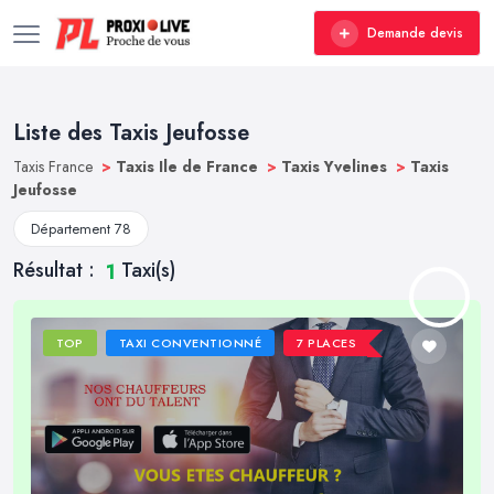
Demande devis
Liste des Taxis Jeufosse
Taxis France
>
Taxis Ile de France
>
Taxis Yvelines
>
Taxis
Jeufosse
Département 78
Résultat :
Taxi(s)
1
TOP
TAXI CONVENTIONNÉ
7 PLACES