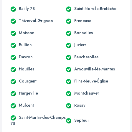
Bailly 78
Saint-Nom-la-Bretêche
Thiverval-Grignon
Freneuse
Moisson
Bonnelles
Bullion
Juziers
Davron
Feucherolles
Houilles
Arnouville-lès-Mantes
Courgent
Flins-Neuve-Église
Hargeville
Montchauvet
Mulcent
Rosay
Saint-Martin-des-Champs
Septeuil
78