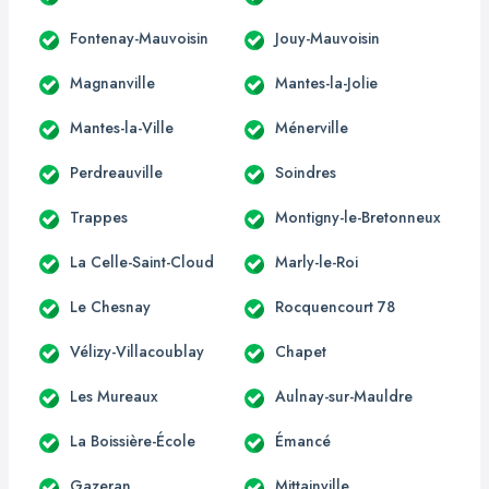
Fontenay-Mauvoisin
Jouy-Mauvoisin
Magnanville
Mantes-la-Jolie
Mantes-la-Ville
Ménerville
Perdreauville
Soindres
Trappes
Montigny-le-Bretonneux
La Celle-Saint-Cloud
Marly-le-Roi
Le Chesnay
Rocquencourt 78
Vélizy-Villacoublay
Chapet
Les Mureaux
Aulnay-sur-Mauldre
La Boissière-École
Émancé
Gazeran
Mittainville