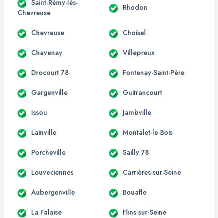
Saint-Rémy-lès-
Rhodon
Chevreuse
Chevreuse
Choisel
Chavenay
Villepreux
Drocourt 78
Fontenay-Saint-Père
Gargenville
Guitrancourt
Issou
Jambville
Lainville
Montalet-le-Bois
Porcheville
Sailly 78
Louveciennes
Carrières-sur-Seine
Aubergenville
Bouafle
La Falaise
Flins-sur-Seine