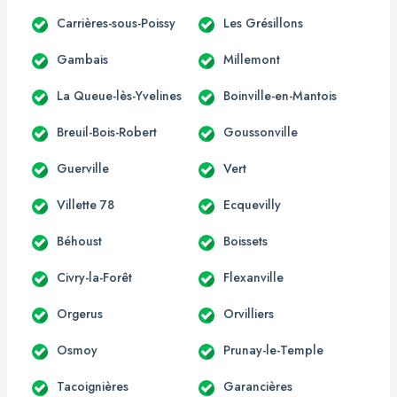
Carrières-sous-Poissy
Les Grésillons
Gambais
Millemont
La Queue-lès-Yvelines
Boinville-en-Mantois
Breuil-Bois-Robert
Goussonville
Guerville
Vert
Villette 78
Ecquevilly
Béhoust
Boissets
Civry-la-Forêt
Flexanville
Orgerus
Orvilliers
Osmoy
Prunay-le-Temple
Tacoignières
Garancières