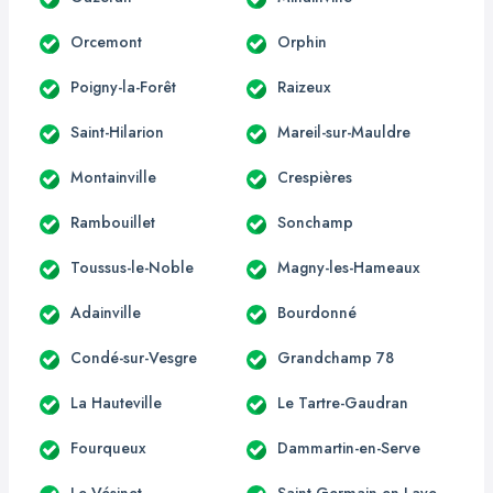
Orcemont
Orphin
Poigny-la-Forêt
Raizeux
Saint-Hilarion
Mareil-sur-Mauldre
Montainville
Crespières
Rambouillet
Sonchamp
Toussus-le-Noble
Magny-les-Hameaux
Adainville
Bourdonné
Condé-sur-Vesgre
Grandchamp 78
La Hauteville
Le Tartre-Gaudran
Fourqueux
Dammartin-en-Serve
Le Vésinet
Saint-Germain-en-Laye