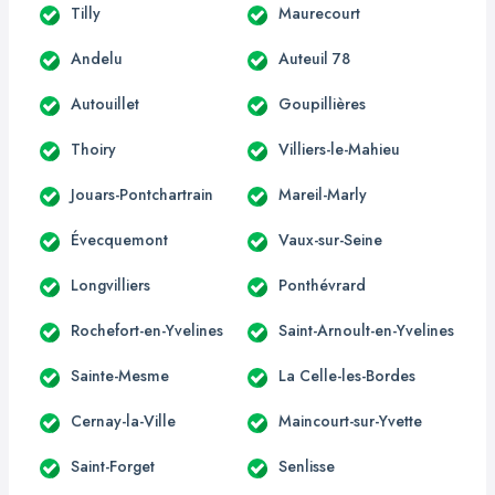
Tilly
Maurecourt
Andelu
Auteuil 78
Autouillet
Goupillières
Thoiry
Villiers-le-Mahieu
Jouars-Pontchartrain
Mareil-Marly
Évecquemont
Vaux-sur-Seine
Longvilliers
Ponthévrard
Rochefort-en-Yvelines
Saint-Arnoult-en-Yvelines
Sainte-Mesme
La Celle-les-Bordes
Cernay-la-Ville
Maincourt-sur-Yvette
Saint-Forget
Senlisse