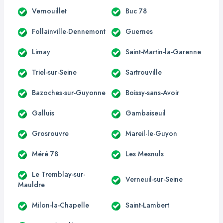
Vernouillet
Buc 78
Follainville-Dennemont
Guernes
Limay
Saint-Martin-la-Garenne
Triel-sur-Seine
Sartrouville
Bazoches-sur-Guyonne
Boissy-sans-Avoir
Galluis
Gambaiseuil
Grosrouvre
Mareil-le-Guyon
Méré 78
Les Mesnuls
Le Tremblay-sur-
Verneuil-sur-Seine
Mauldre
Milon-la-Chapelle
Saint-Lambert