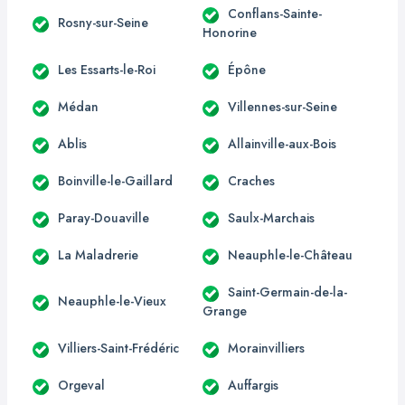
Conflans-Sainte-
Rosny-sur-Seine
Honorine
Les Essarts-le-Roi
Épône
Médan
Villennes-sur-Seine
Ablis
Allainville-aux-Bois
Boinville-le-Gaillard
Craches
Paray-Douaville
Saulx-Marchais
La Maladrerie
Neauphle-le-Château
Saint-Germain-de-la-
Neauphle-le-Vieux
Grange
Villiers-Saint-Frédéric
Morainvilliers
Orgeval
Auffargis