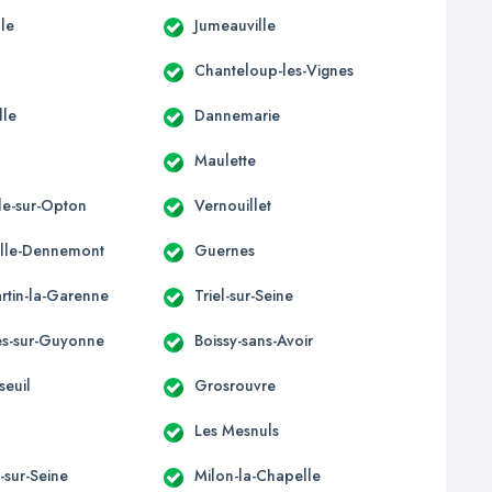
lle
Jumeauville
y
Chanteloup-les-Vignes
lle
Dannemarie
Maulette
lle-sur-Opton
Vernouillet
ville-Dennemont
Guernes
artin-la-Garenne
Triel-sur-Seine
s-sur-Guyonne
Boissy-sans-Avoir
euil
Grosrouvre
8
Les Mesnuls
-sur-Seine
Milon-la-Chapelle