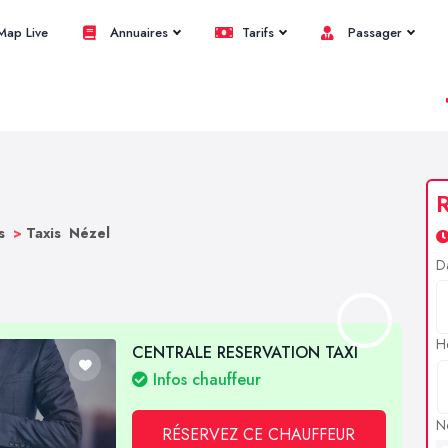
ap Live
Annuaires
Tarifs
Passager
R
es
>
Taxis Nézel
D
H
CENTRALE RESERVATION TAXI
Infos chauffeur
N
RÉSERVEZ CE CHAUFFEUR