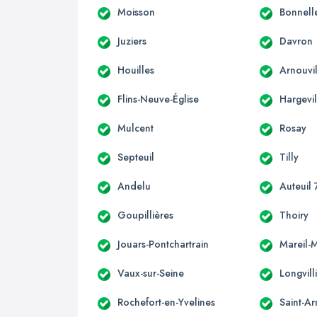
Moisson
Bonnell
Juziers
Davron
Houilles
Arnouvil
Flins-Neuve-Église
Hargevil
Mulcent
Rosay
Septeuil
Tilly
Andelu
Auteuil 
Goupillières
Thoiry
Jouars-Pontchartrain
Mareil-
Vaux-sur-Seine
Longvill
Rochefort-en-Yvelines
Saint-Ar