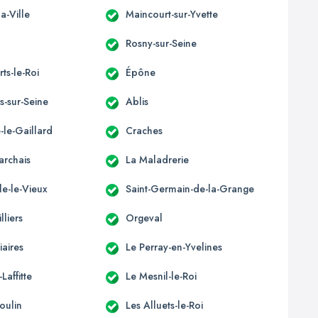
a-Ville
Maincourt-sur-Yvette
Rosny-sur-Seine
rts-le-Roi
Épône
s-sur-Seine
Ablis
e-le-Gaillard
Craches
archais
La Maladrerie
e-le-Vieux
Saint-Germain-de-la-Grange
lliers
Orgeval
iaires
Le Perray-en-Yvelines
Laffitte
Le Mesnil-le-Roi
oulin
Les Alluets-le-Roi