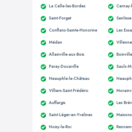
La Celle-les-Bordes
Cernay-l
Saint-Forget
Senlisse
Conflans-Sainte-Honorine
Les Essa
Médan
Villenne
Allainville-aux-Bois
Boinvill
Paray-Douaville
Saulx-M
Neauphle-le-Château
Neauphl
Villiers-Saint-Frédéric
Morainvi
Auffargis
Les Brév
Saint-Léger-en-Yvelines
Maisons-
Noisy-le-Roi
Rennem