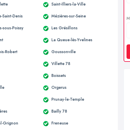
ette
Saint-Illiers-la-Ville
e-Saint-Denis
Mézières-sur-Seine
Me
s-sous-Poissy
Les Grésillons
nt
La Queue-lès-Yvelines
ois-Robert
Goussonville
Villette 78
Boissets
lle
Orgerus
Prunay-le-Temple
ères
Bailly 78
al-Grignon
Freneuse