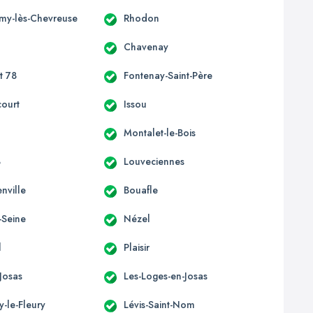
émy-lès-Chevreuse
Rhodon
Chavenay
t 78
Fontenay-Saint-Père
court
Issou
Montalet-le-Bois
8
Louveciennes
nville
Bouafle
r-Seine
Nézel
l
Plaisir
Josas
Les-Loges-en-Josas
-le-Fleury
Lévis-Saint-Nom