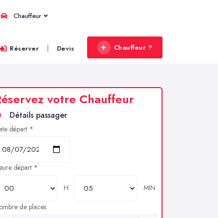
Chauffeur
Chauffeur ?
|
Réserver
Devis
éservez votre Chauffeur
Détails passager
ate départ *
eure départ *
H
MIN
ombre de places