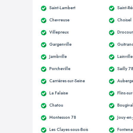
Saint-Lambert
Saint-R
Chevreuse
Choisel
Villepreux
Drocour
Gargenville
Guitran
Jambville
Lainville
Porcheville
Sailly 7
Carrières-sur-Seine
Auberge
La Falaise
Flins-su
Chatou
Bougiva
Montesson 78
Jouy-en-
Les Clayes-sous-Bois
Fontenay