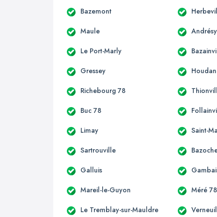
Bazemont
Herbevi
Maule
Andrés
Le Port-Marly
Bazainvi
Gressey
Houdan
Richebourg 78
Thionvi
Buc 78
Follain
Limay
Saint-M
Sartrouville
Bazoche
Galluis
Gambais
Mareil-le-Guyon
Méré 7
Le Tremblay-sur-Mauldre
Verneuil