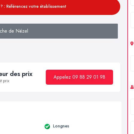
? : Référencez votre établissement
che de Nézel
ur des prix
Appelez 09 88 29 01 98
t prix
Longnes