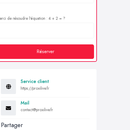
rci de résoudre l'équation : 4 + 2 = ?
Réserver
Service client
https://proxilive.fr
Mail
contact@proxilive.fr
Partager