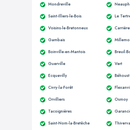
Mondreville
Neauphl
Saint-Illiers-le-Bois
Le Tertr
Voisins-le-Bretonneux
Carrière
Gambais
Millemo
Boinville-en-Mantois
Breuil-B
Guerville
Vert
Ecquevilly
Béhoust
Civry-la-Forêt
Flexanvi
Orvilliers
Osmoy
Tacoignières
Garanci
Saint-Nom-la-Bretêche
Thiverv