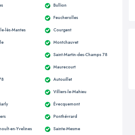
es
Bullion
Feucherolles
le-lès-Mantes
Courgent
le
Montchauvet
Saint-Martin-des-Champs 78
Maurecourt
78
Autouillet
Villiers-le-Mahieu
Marly
Évecquemont
iers
Ponthévrard
noult-en-Yvelines
Sainte-Mesme