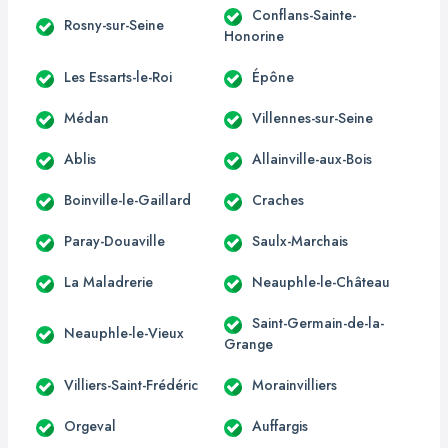
Conflans-Sainte-
Rosny-sur-Seine
Honorine
Les Essarts-le-Roi
Épône
Médan
Villennes-sur-Seine
Ablis
Allainville-aux-Bois
Boinville-le-Gaillard
Craches
Paray-Douaville
Saulx-Marchais
La Maladrerie
Neauphle-le-Château
Saint-Germain-de-la-
Neauphle-le-Vieux
Grange
Villiers-Saint-Frédéric
Morainvilliers
Orgeval
Auffargis