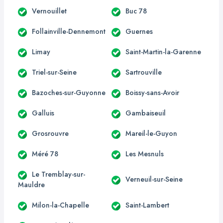
Vernouillet
Buc 78
Follainville-Dennemont
Guernes
Limay
Saint-Martin-la-Garenne
Triel-sur-Seine
Sartrouville
Bazoches-sur-Guyonne
Boissy-sans-Avoir
Galluis
Gambaiseuil
Grosrouvre
Mareil-le-Guyon
Méré 78
Les Mesnuls
Le Tremblay-sur-
Verneuil-sur-Seine
Mauldre
Milon-la-Chapelle
Saint-Lambert