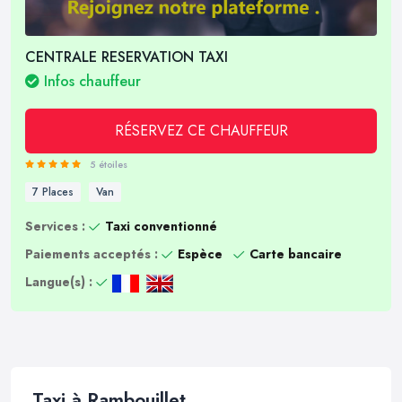
CENTRALE RESERVATION TAXI
Infos chauffeur
RÉSERVEZ CE CHAUFFEUR
5 étoiles
7 Places
Van
Services :
Taxi conventionné
Paiements acceptés :
Espèce
Carte bancaire
Langue(s) :
Taxi à Rambouillet