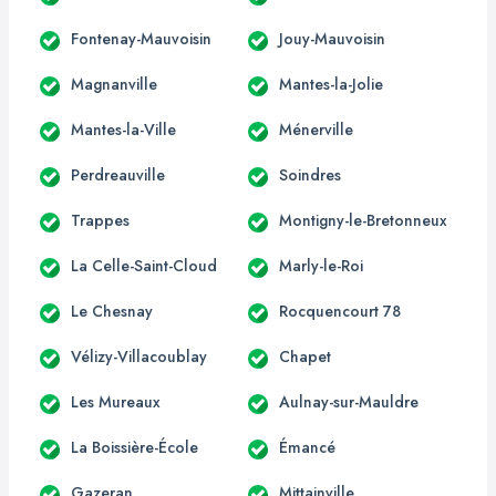
Fontenay-Mauvoisin
Jouy-Mauvoisin
Magnanville
Mantes-la-Jolie
Mantes-la-Ville
Ménerville
Perdreauville
Soindres
Trappes
Montigny-le-Bretonneux
La Celle-Saint-Cloud
Marly-le-Roi
Le Chesnay
Rocquencourt 78
Vélizy-Villacoublay
Chapet
Les Mureaux
Aulnay-sur-Mauldre
La Boissière-École
Émancé
Gazeran
Mittainville