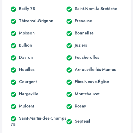
Bailly 78
Saint-Nom-la-Bretêche
Thiverval-Grignon
Freneuse
Moisson
Bonnelles
Bullion
Juziers
Davron
Feucherolles
Houilles
Arnouville-lès-Mantes
Courgent
Flins-Neuve-Église
Hargeville
Montchauvet
Mulcent
Rosay
Saint-Martin-des-Champs
Septeuil
78