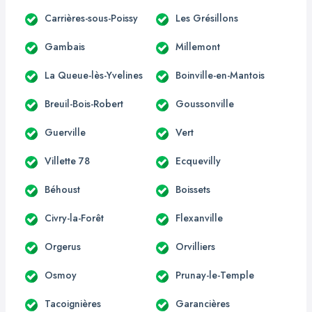
Carrières-sous-Poissy
Les Grésillons
Gambais
Millemont
La Queue-lès-Yvelines
Boinville-en-Mantois
Breuil-Bois-Robert
Goussonville
Guerville
Vert
Villette 78
Ecquevilly
Béhoust
Boissets
Civry-la-Forêt
Flexanville
Orgerus
Orvilliers
Osmoy
Prunay-le-Temple
Tacoignières
Garancières