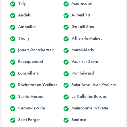
Tilly
Maurecourt
Andelu
Auteuil 78
Autouillet
Goupillières
Thoiry
Villiers-le-Mahieu
Jouars-Pontchartrain
Mareil-Marly
Évecquemont
Vaux-sur-Seine
Longvilliers
Ponthévrard
Rochefort-en-Yvelines
Saint-Arnoult-en-Yvelines
Sainte-Mesme
La Celle-les-Bordes
Cernay-la-Ville
Maincourt-sur-Yvette
Saint-Forget
Senlisse