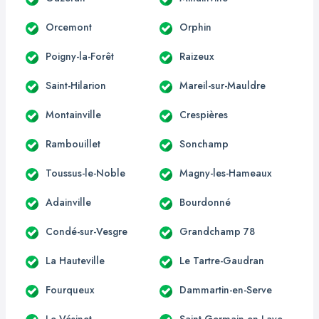
Orcemont
Orphin
Poigny-la-Forêt
Raizeux
Saint-Hilarion
Mareil-sur-Mauldre
Montainville
Crespières
Rambouillet
Sonchamp
Toussus-le-Noble
Magny-les-Hameaux
Adainville
Bourdonné
Condé-sur-Vesgre
Grandchamp 78
La Hauteville
Le Tartre-Gaudran
Fourqueux
Dammartin-en-Serve
Le Vésinet
Saint-Germain-en-Laye