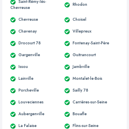
Saint-Rémy-lès-
Rhodon
Chevreuse
Chevreuse
Choisel
Chavenay
Villepreux
Drocourt 78
Fontenay-Saint-Père
Gargenville
Guitrancourt
Issou
Jambville
Lainville
Montalet-le-Bois
Porcheville
Sailly 78
Louveciennes
Carrières-sur-Seine
Aubergenville
Bouafle
La Falaise
Flins-sur-Seine