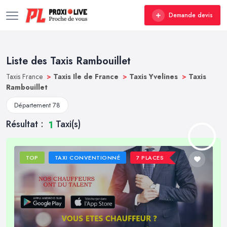
Demande devis
Liste des Taxis Rambouillet
Taxis France
>
Taxis Ile de France
>
Taxis Yvelines
>
Taxis
Rambouillet
Département 78
Résultat :
Taxi(s)
1
TOP
TAXI CONVENTIONNÉ
7 PLACES