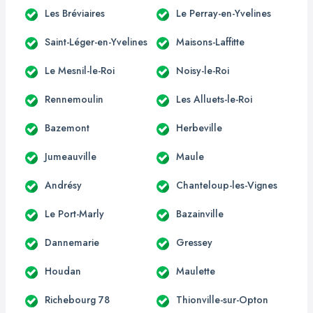
Les Bréviaires
Le Perray-en-Yvelines
Saint-Léger-en-Yvelines
Maisons-Laffitte
Le Mesnil-le-Roi
Noisy-le-Roi
Rennemoulin
Les Alluets-le-Roi
Bazemont
Herbeville
Jumeauville
Maule
Andrésy
Chanteloup-les-Vignes
Le Port-Marly
Bazainville
Dannemarie
Gressey
Houdan
Maulette
Richebourg 78
Thionville-sur-Opton