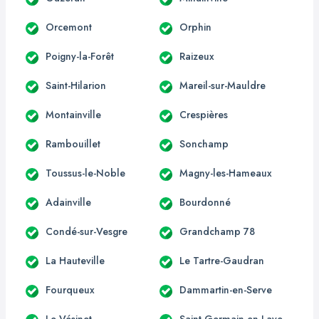
Orcemont
Orphin
Poigny-la-Forêt
Raizeux
Saint-Hilarion
Mareil-sur-Mauldre
Montainville
Crespières
Rambouillet
Sonchamp
Toussus-le-Noble
Magny-les-Hameaux
Adainville
Bourdonné
Condé-sur-Vesgre
Grandchamp 78
La Hauteville
Le Tartre-Gaudran
Fourqueux
Dammartin-en-Serve
Le Vésinet
Saint-Germain-en-Laye