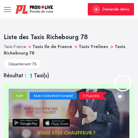
Demande devis
Liste des Taxis Richebourg 78
Taxis France
>
Taxis Ile de France
>
Taxis Yvelines
>
Taxis
Richebourg 78
Département 78
Résultat :
Taxi(s)
1
TOP
TAXI CONVENTIONNÉ
7 PLACES