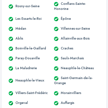
Conflans-Sainte-
Rosny-sur-Seine
Honorine
Les Essarts-le-Roi
Épône
Médan
Villennes-sur-Seine
Ablis
Allainville-aux-Bois
Boinville-le-Gaillard
Craches
Paray-Douaville
Saulx-Marchais
La Maladrerie
Neauphle-le-Château
Saint-Germain-de-la-
Neauphle-le-Vieux
Grange
Villiers-Saint-Frédéric
Morainvilliers
Orgeval
Auffargis