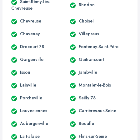
Saint-Rémy-lès-
Rhodon
Chevreuse
Chevreuse
Choisel
Chavenay
Villepreux
Drocourt 78
Fontenay-Saint-Père
Gargenville
Guitrancourt
Issou
Jambville
Lainville
Montalet-le-Bois
Porcheville
Sailly 78
Louveciennes
Carrières-sur-Seine
Aubergenville
Bouafle
La Falaise
Flins-sur-Seine