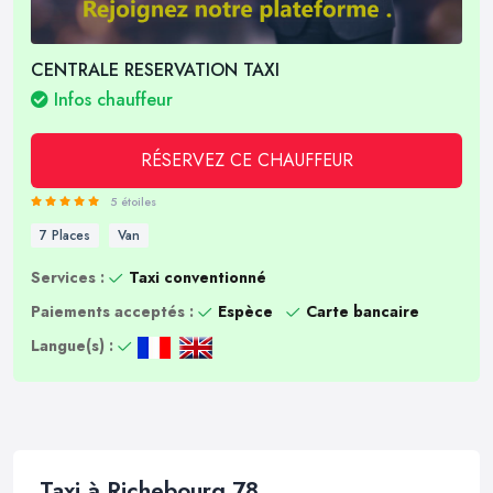
CENTRALE RESERVATION TAXI
Infos chauffeur
RÉSERVEZ CE CHAUFFEUR
5 étoiles
7 Places
Van
Services :
Taxi conventionné
Paiements acceptés :
Espèce
Carte bancaire
Langue(s) :
Taxi à Richebourg 78