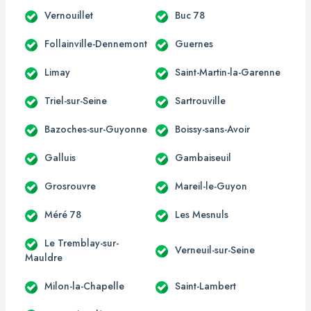
Vernouillet
Buc 78
Follainville-Dennemont
Guernes
Limay
Saint-Martin-la-Garenne
Triel-sur-Seine
Sartrouville
Bazoches-sur-Guyonne
Boissy-sans-Avoir
Galluis
Gambaiseuil
Grosrouvre
Mareil-le-Guyon
Méré 78
Les Mesnuls
Le Tremblay-sur-
Verneuil-sur-Seine
Mauldre
Milon-la-Chapelle
Saint-Lambert