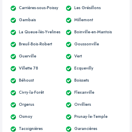
Carrières-sous-Poissy
Les Grésillons
Gambais
Millemont
La Queue-lès-Yvelines
Boinville-en-Mantois
Breuil-Bois-Robert
Goussonville
Guerville
Vert
Villette 78
Ecquevilly
Béhoust
Boissets
Civry-la-Forêt
Flexanville
Orgerus
Orvilliers
Osmoy
Prunay-le-Temple
Tacoignières
Garancières