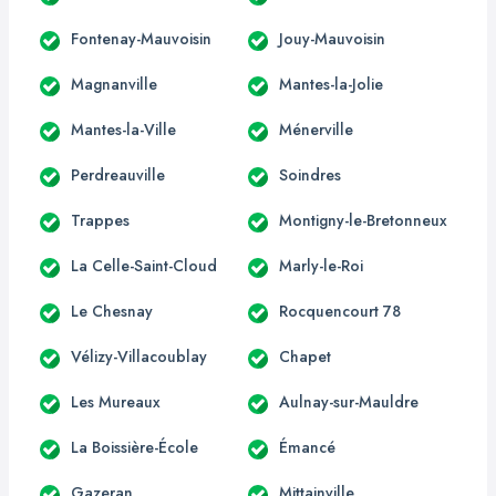
Fontenay-Mauvoisin
Jouy-Mauvoisin
Magnanville
Mantes-la-Jolie
Mantes-la-Ville
Ménerville
Perdreauville
Soindres
Trappes
Montigny-le-Bretonneux
La Celle-Saint-Cloud
Marly-le-Roi
Le Chesnay
Rocquencourt 78
Vélizy-Villacoublay
Chapet
Les Mureaux
Aulnay-sur-Mauldre
La Boissière-École
Émancé
Gazeran
Mittainville