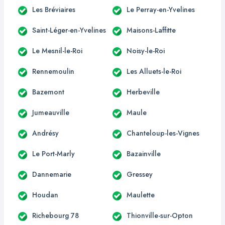
Les Bréviaires
Le Perray-en-Yvelines
Saint-Léger-en-Yvelines
Maisons-Laffitte
Le Mesnil-le-Roi
Noisy-le-Roi
Rennemoulin
Les Alluets-le-Roi
Bazemont
Herbeville
Jumeauville
Maule
Andrésy
Chanteloup-les-Vignes
Le Port-Marly
Bazainville
Dannemarie
Gressey
Houdan
Maulette
Richebourg 78
Thionville-sur-Opton