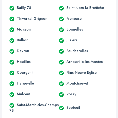
Bailly 78
Saint-Nom-la-Bretêche
Thiverval-Grignon
Freneuse
Moisson
Bonnelles
Bullion
Juziers
Davron
Feucherolles
Houilles
Arnouville-lès-Mantes
Courgent
Flins-Neuve-Église
Hargeville
Montchauvet
Mulcent
Rosay
Saint-Martin-des-Champs
Septeuil
78