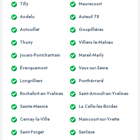
Tilly
Maurecourt
Andelu
Auteuil 78
Autouillet
Goupillières
Thoiry
Villiers-le-Mahieu
Jouars-Pontchartrain
Mareil-Marly
Évecquemont
Vaux-sur-Seine
Longvilliers
Ponthévrard
Rochefort-en-Yvelines
Saint-Arnoult-en-Yvelines
Sainte-Mesme
La Celle-les-Bordes
Cernay-la-Ville
Maincourt-sur-Yvette
Saint-Forget
Senlisse