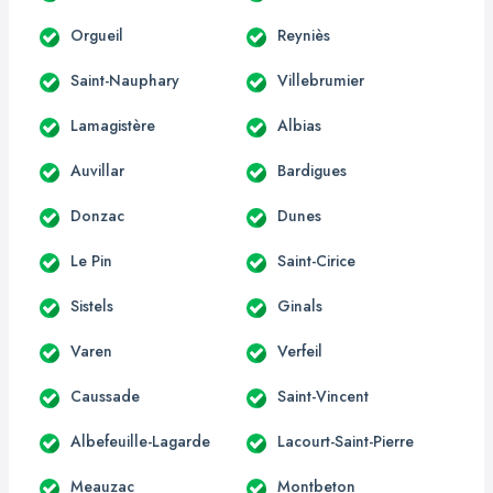
Orgueil
Reyniès
Saint-Nauphary
Villebrumier
Lamagistère
Albias
Auvillar
Bardigues
Donzac
Dunes
Le Pin
Saint-Cirice
Sistels
Ginals
Varen
Verfeil
Caussade
Saint-Vincent
Albefeuille-Lagarde
Lacourt-Saint-Pierre
Meauzac
Montbeton