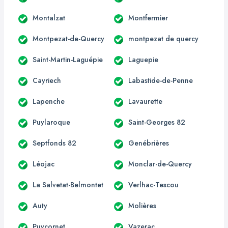
Montalzat
Montfermier
Montpezat-de-Quercy
montpezat de quercy
Saint-Martin-Laguépie
Laguepie
Cayriech
Labastide-de-Penne
Lapenche
Lavaurette
Puylaroque
Saint-Georges 82
Septfonds 82
Genébrières
Léojac
Monclar-de-Quercy
La Salvetat-Belmontet
Verlhac-Tescou
Auty
Molières
Puycornet
Vazerac