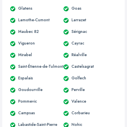
Glatens
Goas
Lamothe-Cumont
Larrazet
Maubec 82
Sérignac
Vigueron
Cayrac
Mirabel
Réalville
Saint-Étienne-de-Tulmont
Castelsagrat
Espalais
Golfech
Goudourville
Perville
Pommevic
Valence
Campsas
Corbarieu
Labastide-Saint-Pierre
Nohic