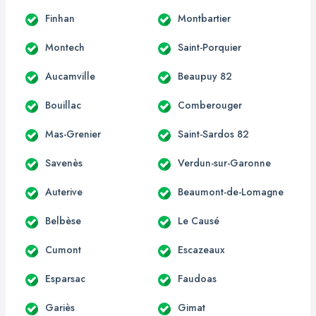
Finhan
Montbartier
Montech
Saint-Porquier
Aucamville
Beaupuy 82
Bouillac
Comberouger
Mas-Grenier
Saint-Sardos 82
Savenès
Verdun-sur-Garonne
Auterive
Beaumont-de-Lomagne
Belbèse
Le Causé
Cumont
Escazeaux
Esparsac
Faudoas
Gariès
Gimat