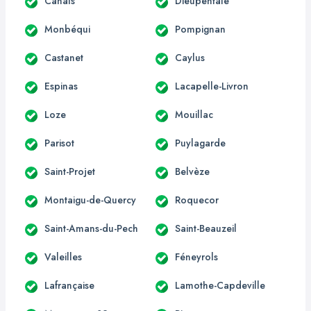
Canals
Dieupentale
Monbéqui
Pompignan
Castanet
Caylus
Espinas
Lacapelle-Livron
Loze
Mouillac
Parisot
Puylagarde
Saint-Projet
Belvèze
Montaigu-de-Quercy
Roquecor
Saint-Amans-du-Pech
Saint-Beauzeil
Valeilles
Féneyrols
Lafrançaise
Lamothe-Capdeville