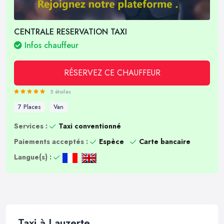
CENTRALE RESERVATION TAXI
Infos chauffeur
RÉSERVEZ CE CHAUFFEUR
5 étoiles
7 Places
Van
Services :
Taxi conventionné
Paiements acceptés :
Espèce
Carte bancaire
Langue(s) :
Taxi à Lauzerte