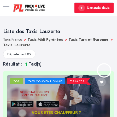
Demande devis
Liste des Taxis Lauzerte
Taxis France
>
Taxis Midi Pyrénées
>
Taxis Tarn et Garonne
>
Taxis Lauzerte
Département 82
Résultat :
Taxi(s)
1
TOP
TAXI CONVENTIONNÉ
7 PLACES