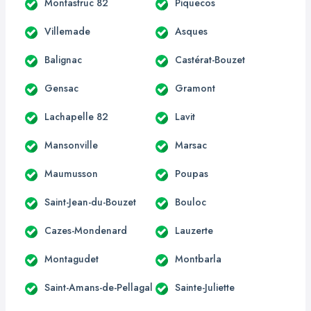
Montastruc 82
Piquecos
Villemade
Asques
Balignac
Castérat-Bouzet
Gensac
Gramont
Lachapelle 82
Lavit
Mansonville
Marsac
Maumusson
Poupas
Saint-Jean-du-Bouzet
Bouloc
Cazes-Mondenard
Lauzerte
Montagudet
Montbarla
Saint-Amans-de-Pellagal
Sainte-Juliette