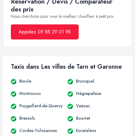
Réservation / Devis / Comparateur
des prix
Nous cherchons pour vous le meilleur chauffeur à petit prix
Appelez 09 88 29 01 98
Taxis dans Les villes de Tarn et Garonne
Bioule
Bruniquel
Montricoux
Nègrepelisse
Puygaillard-de-Quercy
Vaissac
Bressols
Bourret
Cordes-Tolosannes
Escatalens