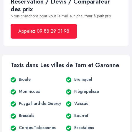
Réservation / Devis / Comparateur
des prix
Nous cherchons pour vous le meilleur chauffeur à petit prix
Appelez 09 88 29 01 98
Taxis dans Les villes de Tarn et Garonne
Bioule
Bruniquel
Montricoux
Nègrepelisse
Puygaillard-de-Quercy
Vaissac
Bressols
Bourret
Cordes-Tolosannes
Escatalens