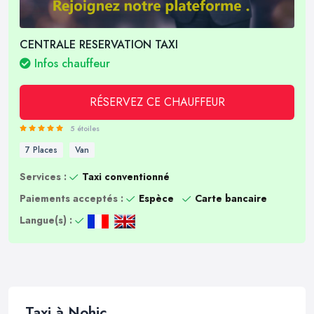
CENTRALE RESERVATION TAXI
Infos chauffeur
RÉSERVEZ CE CHAUFFEUR
5 étoiles
7 Places
Van
Services :
Taxi conventionné
Paiements acceptés :
Espèce
Carte bancaire
Langue(s) :
Taxi à Nohic