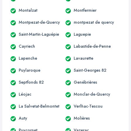
Montalzat
Montfermier
Montpezat-de-Quercy
montpezat de quercy
Saint-Martin-Laguépie
Laguepie
Cayriech
Labastide-de-Penne
Lapenche
Lavaurette
Puylaroque
Saint-Georges 82
Septfonds 82
Genébrières
Léojac
Monclar-de-Quercy
La Salvetat-Belmontet
Verlhac-Tescou
Auty
Molières
Puycornet
Vazerac