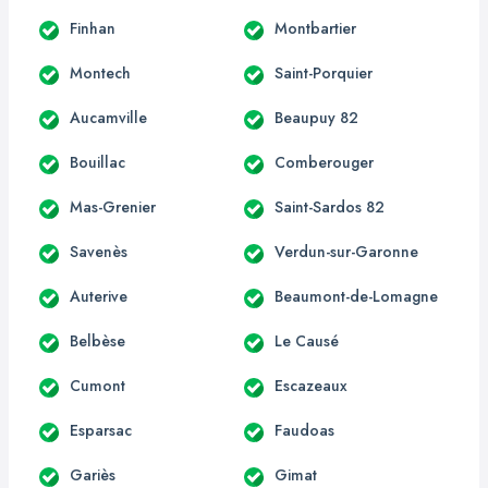
Finhan
Montbartier
Montech
Saint-Porquier
Aucamville
Beaupuy 82
Bouillac
Comberouger
Mas-Grenier
Saint-Sardos 82
Savenès
Verdun-sur-Garonne
Auterive
Beaumont-de-Lomagne
Belbèse
Le Causé
Cumont
Escazeaux
Esparsac
Faudoas
Gariès
Gimat