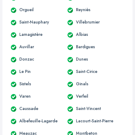
Orgueil
Reyniès
Saint-Nauphary
Villebrumier
Lamagistère
Albias
Auvillar
Bardigues
Donzac
Dunes
Le Pin
Saint-Cirice
Sistels
Ginals
Varen
Verfeil
Caussade
Saint-Vincent
Albefeuille-Lagarde
Lacourt-Saint-Pierre
Meauzac
Montbeton