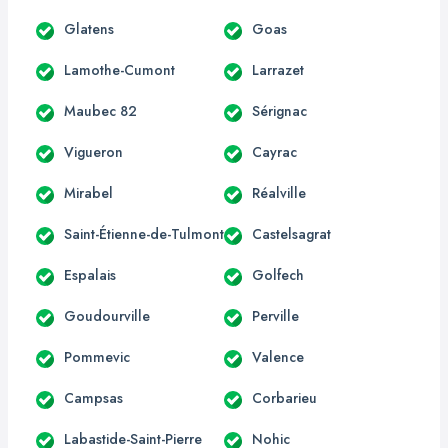
Glatens
Goas
Lamothe-Cumont
Larrazet
Maubec 82
Sérignac
Vigueron
Cayrac
Mirabel
Réalville
Saint-Étienne-de-Tulmont
Castelsagrat
Espalais
Golfech
Goudourville
Perville
Pommevic
Valence
Campsas
Corbarieu
Labastide-Saint-Pierre
Nohic