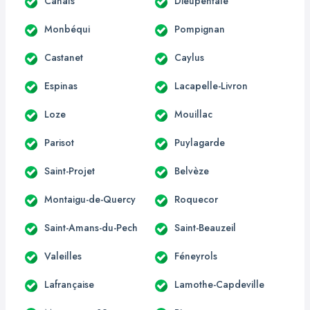
Canals
Dieupentale
Monbéqui
Pompignan
Castanet
Caylus
Espinas
Lacapelle-Livron
Loze
Mouillac
Parisot
Puylagarde
Saint-Projet
Belvèze
Montaigu-de-Quercy
Roquecor
Saint-Amans-du-Pech
Saint-Beauzeil
Valeilles
Féneyrols
Lafrançaise
Lamothe-Capdeville