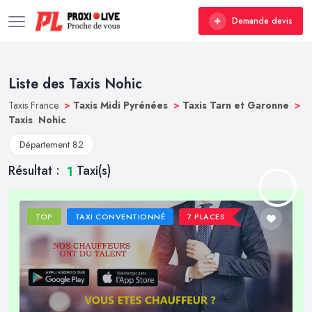
Demande devis
Liste des Taxis Nohic
Taxis France
>
Taxis Midi Pyrénées
>
Taxis Tarn et Garonne
>
Taxis Nohic
Département 82
Résultat :
Taxi(s)
1
TOP
TAXI CONVENTIONNÉ
7 PLACES