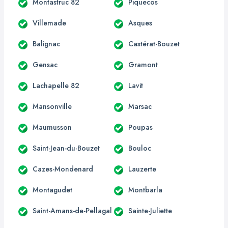
Montastruc 82
Piquecos
Villemade
Asques
Balignac
Castérat-Bouzet
Gensac
Gramont
Lachapelle 82
Lavit
Mansonville
Marsac
Maumusson
Poupas
Saint-Jean-du-Bouzet
Bouloc
Cazes-Mondenard
Lauzerte
Montagudet
Montbarla
Saint-Amans-de-Pellagal
Sainte-Juliette