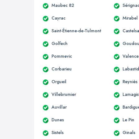
Maubec 82
Sérigna
Cayrac
Mirabel
Saint-Étienne-de-Tulmont
Castelsa
Golfech
Goudour
Pommevic
Valence
Corbarieu
Labastid
Orgueil
Reyniès
Villebrumier
Lamagis
Auvillar
Bardigu
Dunes
Le Pin
Sistels
Ginals