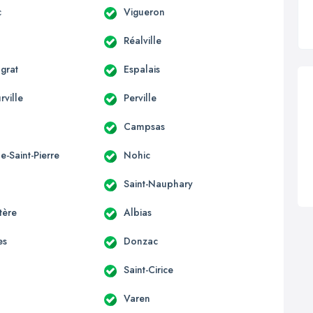
c
Vigueron
Réalville
grat
Espalais
ville
Perville
Campsas
e-Saint-Pierre
Nohic
Saint-Nauphary
tère
Albias
es
Donzac
Saint-Cirice
Varen