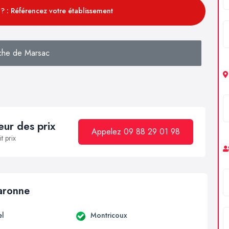
? : Référencez votre établissement
che de Marsac
ur des prix
Appelez 09 88 29 01 98
t prix
Garonne
el
Montricoux