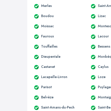
Merles
Saint-A
Boudou
Lizac
Moissac
Montesq
Fauroux
Lacour
Touffailles
Bessens
Dieupentale
Monbéq
Castanet
Caylus
Lacapelle-Livron
Loze
Parisot
Puylaga
Belvèze
Montaig
Saint-Amans-du-Pech
Saint-Be