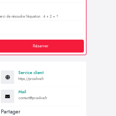
rci de résoudre l'équation : 4 + 2 = ?
Réserver
Service client
https://proxilive.fr
Mail
contact@proxilive.fr
Partager