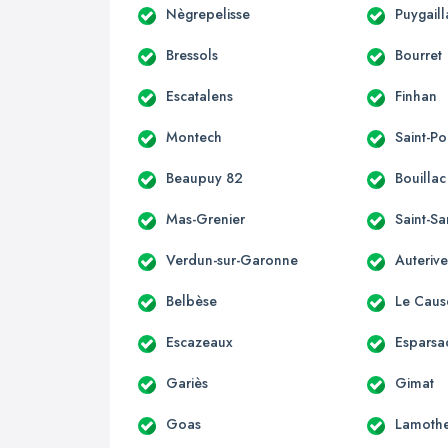
Nègrepelisse
Puygail
Bressols
Bourret
Escatalens
Finhan
Montech
Saint-Po
Beaupuy 82
Bouillac
Mas-Grenier
Saint-S
Verdun-sur-Garonne
Auteriv
Belbèse
Le Caus
Escazeaux
Esparsa
Gariès
Gimat
Goas
Lamoth