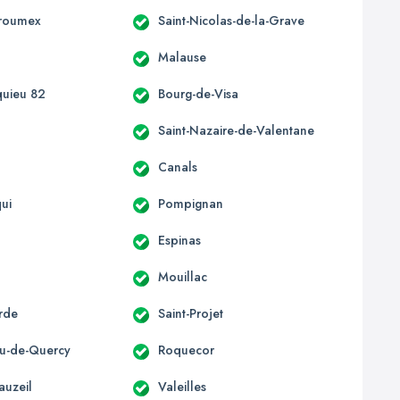
rroumex
Saint-Nicolas-de-la-Grave
Malause
uieu 82
Bourg-de-Visa
Saint-Nazaire-de-Valentane
Canals
ui
Pompignan
Espinas
Mouillac
rde
Saint-Projet
u-de-Quercy
Roquecor
auzeil
Valeilles