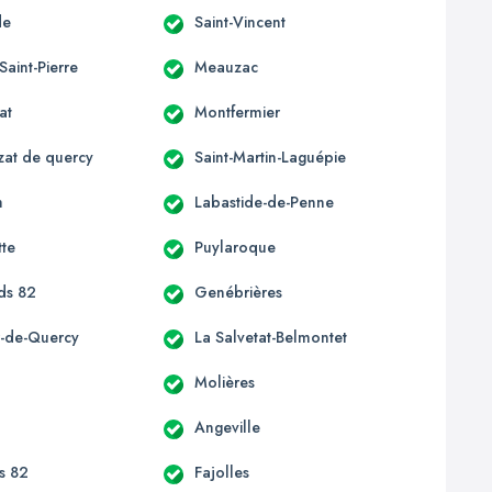
de
Saint-Vincent
Saint-Pierre
Meauzac
at
Montfermier
at de quercy
Saint-Martin-Laguépie
h
Labastide-de-Penne
tte
Puylaroque
ds 82
Genébrières
-de-Quercy
La Salvetat-Belmontet
Molières
Angeville
s 82
Fajolles