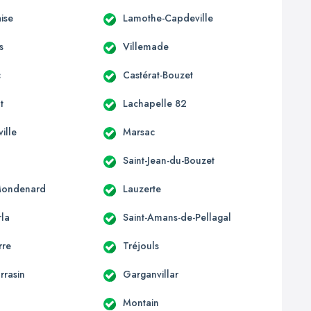
ise
Lamothe-Capdeville
s
Villemade
c
Castérat-Bouzet
t
Lachapelle 82
ille
Marsac
Saint-Jean-du-Bouzet
Mondenard
Lauzerte
la
Saint-Amans-de-Pellagal
rre
Tréjouls
rrasin
Garganvillar
Montain