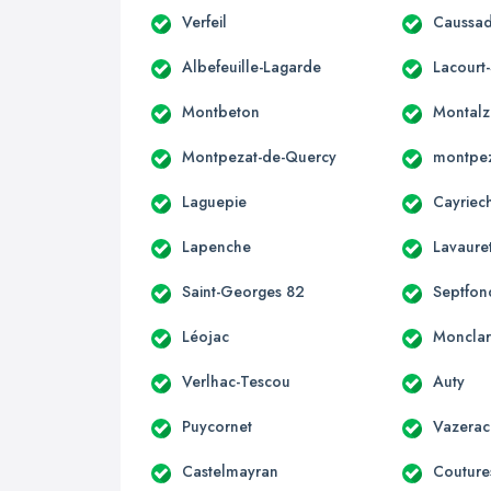
Verfeil
Caussa
Albefeuille-Lagarde
Lacourt-
Montbeton
Montalz
Montpezat-de-Quercy
montpez
Laguepie
Cayriec
Lapenche
Lavaure
Saint-Georges 82
Septfon
Léojac
Monclar
Verlhac-Tescou
Auty
Puycornet
Vazerac
Castelmayran
Couture