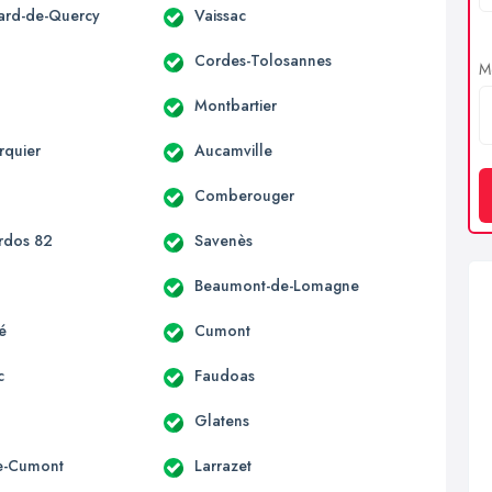
lard-de-Quercy
Vaissac
Cordes-Tolosannes
Me
Montbartier
rquier
Aucamville
Comberouger
ardos 82
Savenès
e
Beaumont-de-Lomagne
é
Cumont
c
Faudoas
Glatens
e-Cumont
Larrazet