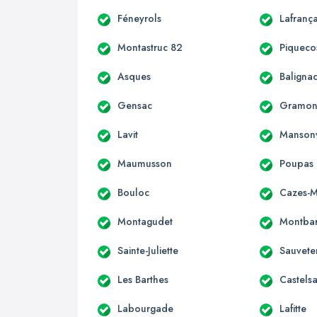
Féneyrols
Lafrança
Montastruc 82
Piqueco
Asques
Baligna
Gensac
Gramon
Lavit
Mansonv
Maumusson
Poupas
Bouloc
Cazes-
Montagudet
Montbar
Sainte-Juliette
Sauvete
Les Barthes
Castelsa
Labourgade
Lafitte