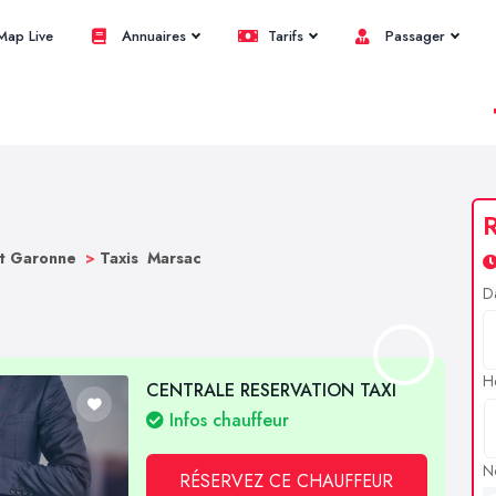
ap Live
Annuaires
Tarifs
Passager
R
et Garonne
>
Taxis Marsac
D
H
CENTRALE RESERVATION TAXI
Infos chauffeur
N
RÉSERVEZ CE CHAUFFEUR