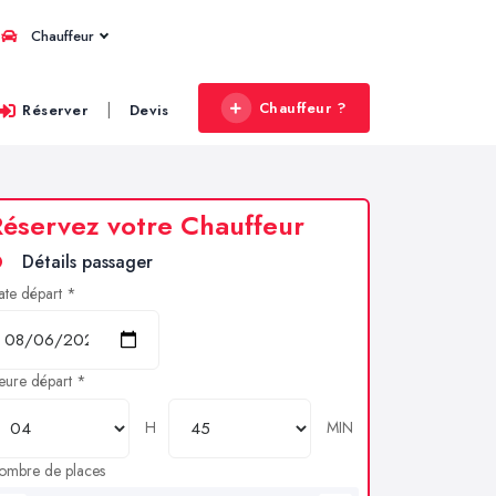
Chauffeur
Chauffeur ?
|
Réserver
Devis
éservez votre Chauffeur
Détails passager
ate départ *
eure départ *
H
MIN
ombre de places