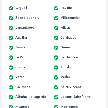
Orgueil
Reyniès
Saint-Nauphary
Villebrumier
Lamagistère
Albias
Auvillar
Bardigues
Donzac
Dunes
Le Pin
Saint-Cirice
Sistels
Ginals
Varen
Verfeil
Caussade
Saint-Vincent
Albefeuille-Lagarde
Lacourt-Saint-Pierre
Meauzac
Montbeton