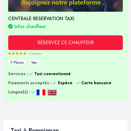
CENTRALE RESERVATION TAXI
Infos chauffeur
RÉSERVEZ CE CHAUFFEUR
5 étoiles
7 Places
Van
Services :
Taxi conventionné
Paiements acceptés :
Espèce
Carte bancaire
Langue(s) :
Taxi à Pompignan