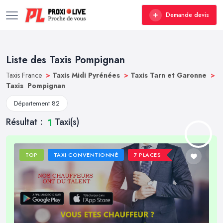
Demande devis
Liste des Taxis Pompignan
Taxis France
>
Taxis Midi Pyrénées
>
Taxis Tarn et Garonne
>
Taxis Pompignan
Département 82
Résultat :
Taxi(s)
1
TOP
TAXI CONVENTIONNÉ
7 PLACES