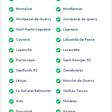
Montalzat
Montfermier
Montpezat-de-Quercy
montpezat de quercy
Saint-Martin-Laguépie
Laguepie
Cayriech
Labastide-de-Penne
Lapenche
Lavaurette
Puylaroque
Saint-Georges 82
Septfonds 82
Genébrières
Léojac
Monclar-de-Quercy
La Salvetat-Belmontet
Verlhac-Tescou
Auty
Molières
Puycornet
Vazerac