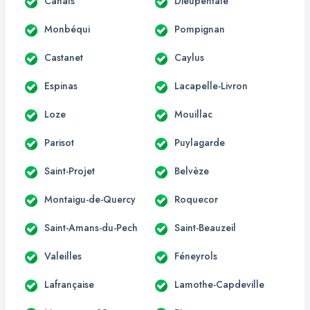
Canals
Dieupentale
Monbéqui
Pompignan
Castanet
Caylus
Espinas
Lacapelle-Livron
Loze
Mouillac
Parisot
Puylagarde
Saint-Projet
Belvèze
Montaigu-de-Quercy
Roquecor
Saint-Amans-du-Pech
Saint-Beauzeil
Valeilles
Féneyrols
Lafrançaise
Lamothe-Capdeville