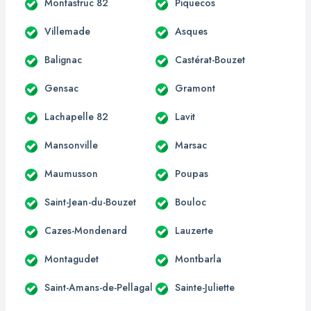
Montastruc 82
Piquecos
Villemade
Asques
Balignac
Castérat-Bouzet
Gensac
Gramont
Lachapelle 82
Lavit
Mansonville
Marsac
Maumusson
Poupas
Saint-Jean-du-Bouzet
Bouloc
Cazes-Mondenard
Lauzerte
Montagudet
Montbarla
Saint-Amans-de-Pellagal
Sainte-Juliette