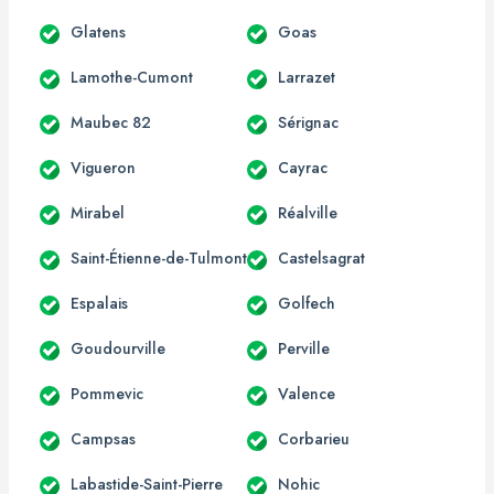
Glatens
Goas
Lamothe-Cumont
Larrazet
Maubec 82
Sérignac
Vigueron
Cayrac
Mirabel
Réalville
Saint-Étienne-de-Tulmont
Castelsagrat
Espalais
Golfech
Goudourville
Perville
Pommevic
Valence
Campsas
Corbarieu
Labastide-Saint-Pierre
Nohic