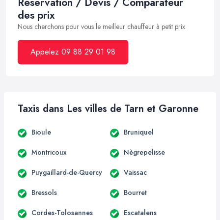
Réservation / Devis / Comparateur
des prix
Nous cherchons pour vous le meilleur chauffeur à petit prix
Appelez 09 88 29 01 98
Taxis dans Les villes de Tarn et Garonne
Bioule
Bruniquel
Montricoux
Nègrepelisse
Puygaillard-de-Quercy
Vaissac
Bressols
Bourret
Cordes-Tolosannes
Escatalens