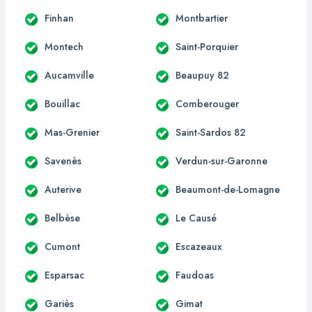
Finhan
Montbartier
Montech
Saint-Porquier
Aucamville
Beaupuy 82
Bouillac
Comberouger
Mas-Grenier
Saint-Sardos 82
Savenès
Verdun-sur-Garonne
Auterive
Beaumont-de-Lomagne
Belbèse
Le Causé
Cumont
Escazeaux
Esparsac
Faudoas
Gariès
Gimat