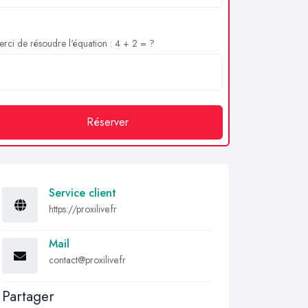
rci de résoudre l'équation : 4 + 2 = ?
Réserver
Service client
https://proxilive.fr
Mail
contact@proxilive.fr
Partager