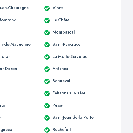
es-en-Chautagne
Vions
Montrond
Le Châtel
Montpascal
ean-de-Maurienne
Saint-Pancrace
ondran
La Motte-Servolex
sur-Doron
Arêches
Bonneval
Feissons-sur-Isère
eur
Pussy
e
Saint-Jean-de-la-Porte
gneux
Rochefort