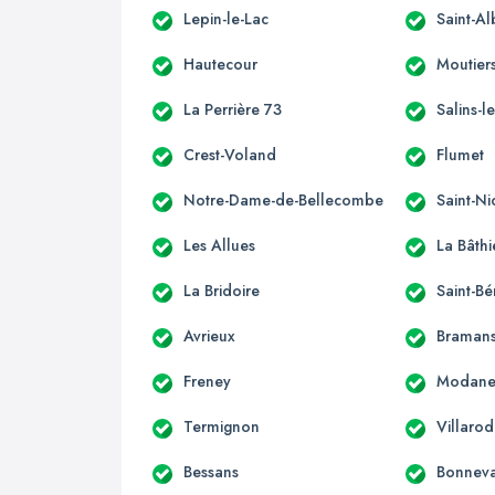
Lepin-le-Lac
Saint-A
Hautecour
Moutier
La Perrière 73
Salins-
Crest-Voland
Flumet
Notre-Dame-de-Bellecombe
Saint-Ni
Les Allues
La Bâthi
La Bridoire
Saint-B
Avrieux
Braman
Freney
Modan
Termignon
Villarod
Bessans
Bonneva