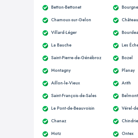
Betton-Bettonet
Bourgne
Chamoux-sur-Gelon
Château
Villard-Léger
Bourde
La Bauche
Les Éche
Saint-Pierre-de-Génébroz
Bozel
Montagny
Planay
Aillon-le-Vieux
Arith
Saint-François-de-Sales
Belmont
Le Pont-de-Beauvoisin
Vérel-d
Chanaz
Chindri
Motz
Ontex