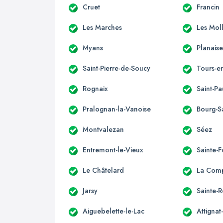
Cruet
Francin
Les Marches
Les Moll
Myans
Planais
Saint-Pierre-de-Soucy
Tours-e
Rognaix
Saint-Pa
Pralognan-la-Vanoise
Bourg-S
Montvalezan
Séez
Entremont-le-Vieux
Sainte-F
Le Châtelard
La Com
Jarsy
Sainte-R
Aiguebelette-le-Lac
Attignat