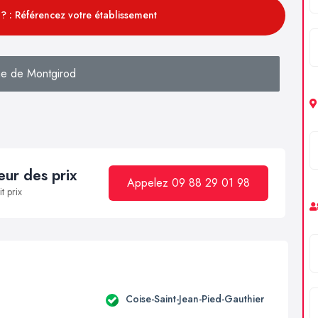
? : Référencez votre établissement
e de Montgirod
ur des prix
Appelez 09 88 29 01 98
t prix
Coise-Saint-Jean-Pied-Gauthier