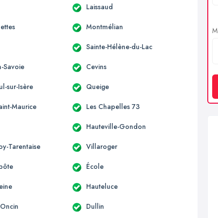
Laissaud
ettes
Montmélian
Me
e
Sainte-Hélène-du-Lac
n-Savoie
Cevins
ul-sur-Isère
Queige
aint-Maurice
Les Chapelles 73
Hauteville-Gondon
oy-Tarentaise
Villaroger
pôte
École
eine
Hauteluce
-Oncin
Dullin