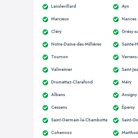
Lanslevillard
Ayn
Marcieux
Nances
Cléry
Grésy-su
Notre-Dame-des-Millières
Sainte-H
Tournon
Verrens
Valmeinier
Saint-Je
Drumettaz-Clarafond
Méry
Albens
Ansigny
Cessens
Épersy
Saint-Germain-la-Chambotte
Saint-G
Cohennoz
Martho