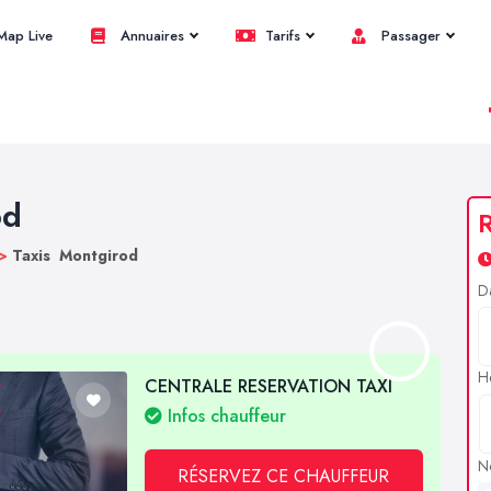
ap Live
Annuaires
Tarifs
Passager
od
R
>
Taxis Montgirod
D
H
CENTRALE RESERVATION TAXI
Infos chauffeur
N
RÉSERVEZ CE CHAUFFEUR