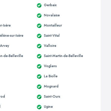
Gerbaix
Novalaise
r-Isère
Montailleur
élène-sur-Isère
Saint-Vital
-Arvey
Valloire
an-de-Belleville
Saint-Martin-de-Belleville
Voglans
La Biolle
Mognard
irod
Saint-Ours
d
Ugine