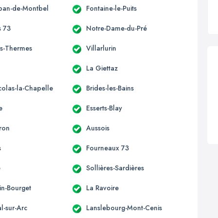
lban-de-Montbel
Fontaine-le-Puits
s 73
Notre-Dame-du-Pré
les-Thermes
Villarlurin
La Giettaz
colas-la-Chapelle
Brides-les-Bains
e
Esserts-Blay
éron
Aussois
s
Fourneaux 73
e
Sollières-Sardières
in-Bourget
La Ravoire
l-sur-Arc
Lanslebourg-Mont-Cenis