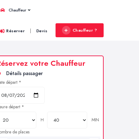
Chauffeur
Chauffeur ?
|
Réserver
Devis
éservez votre Chauffeur
Détails passager
ate départ *
eure départ *
H
MIN
ombre de places