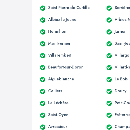
Saint-Pierre-de-Curtille
Serrièr
Albiez-le-Jeune
Albiez-
Hermillon
Jarrier
Montvernier
Saint-J
Villarembert
Villarg
Beaufort-sur-Doron
Villard-
Aigueblanche
Le Bois
Celliers
Doucy
La Léchère
Petit-Co
Saint-Oyen
Fréteriv
Avressieux
Champa