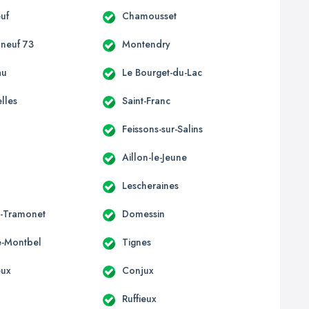
uf
Chamousset
neuf 73
Montendry
au
Le Bourget-du-Lac
lles
Saint-Franc
Feissons-sur-Salins
Aillon-le-Jeune
Lescheraines
-Tramonet
Domessin
e-Montbel
Tignes
eux
Conjux
Ruffieux