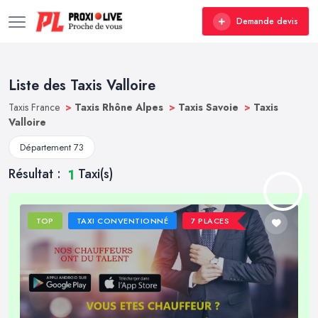
Demande devis
Liste des Taxis Valloire
Taxis France
>
Taxis Rhône Alpes
>
Taxis Savoie
>
Taxis
Valloire
Département 73
Résultat :
Taxi(s)
1
TOP
TAXI CONVENTIONNÉ
7 PLACES