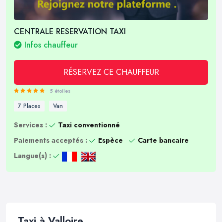
CENTRALE RESERVATION TAXI
Infos chauffeur
RÉSERVEZ CE CHAUFFEUR
5 étoiles
7 Places
Van
Services :
Taxi conventionné
Paiements acceptés :
Espèce
Carte bancaire
Langue(s) :
Taxi à Valloire