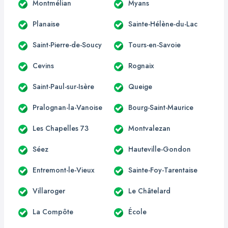
Montmélian
Myans
Planaise
Sainte-Hélène-du-Lac
Saint-Pierre-de-Soucy
Tours-en-Savoie
Cevins
Rognaix
Saint-Paul-sur-Isère
Queige
Pralognan-la-Vanoise
Bourg-Saint-Maurice
Les Chapelles 73
Montvalezan
Séez
Hauteville-Gondon
Entremont-le-Vieux
Sainte-Foy-Tarentaise
Villaroger
Le Châtelard
La Compôte
École