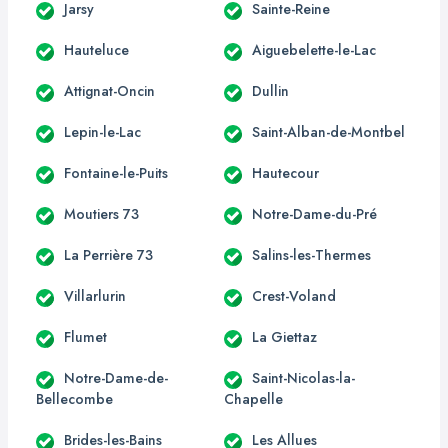
Jarsy
Sainte-Reine
Hauteluce
Aiguebelette-le-Lac
Attignat-Oncin
Dullin
Lepin-le-Lac
Saint-Alban-de-Montbel
Fontaine-le-Puits
Hautecour
Moutiers 73
Notre-Dame-du-Pré
La Perrière 73
Salins-les-Thermes
Villarlurin
Crest-Voland
Flumet
La Giettaz
Notre-Dame-de-
Saint-Nicolas-la-
Bellecombe
Chapelle
Brides-les-Bains
Les Allues