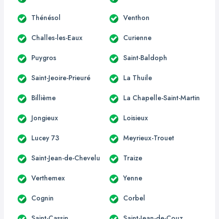
Thénésol
Venthon
Challes-les-Eaux
Curienne
Puygros
Saint-Baldoph
Saint-Jeoire-Prieuré
La Thuile
Billième
La Chapelle-Saint-Martin
Jongieux
Loisieux
Lucey 73
Meyrieux-Trouet
Saint-Jean-de-Chevelu
Traize
Verthemex
Yenne
Cognin
Corbel
Saint-Cassin
Saint-Jean-de-Couz