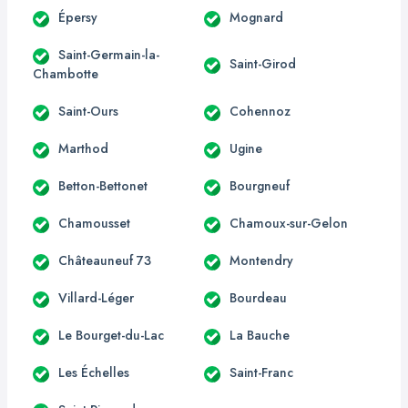
Épersy
Mognard
Saint-Germain-la-
Saint-Girod
Chambotte
Saint-Ours
Cohennoz
Marthod
Ugine
Betton-Bettonet
Bourgneuf
Chamousset
Chamoux-sur-Gelon
Châteauneuf 73
Montendry
Villard-Léger
Bourdeau
Le Bourget-du-Lac
La Bauche
Les Échelles
Saint-Franc