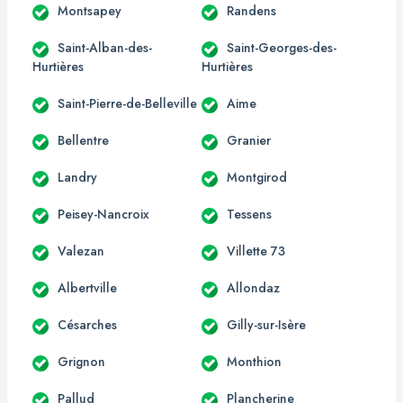
Montsapey
Randens
Saint-Alban-des-
Saint-Georges-des-
Hurtières
Hurtières
Saint-Pierre-de-Belleville
Aime
Bellentre
Granier
Landry
Montgirod
Peisey-Nancroix
Tessens
Valezan
Villette 73
Albertville
Allondaz
Césarches
Gilly-sur-Isère
Grignon
Monthion
Pallud
Plancherine