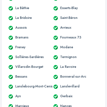
La Bâthie
Esserts-Blay
La Bridoire
Saint-Béron
Aussois
Avrieux
Bramans
Fourneaux 73
Freney
Modane
Sollières-Sardières
Termignon
Villarodin-Bourget
La Ravoire
Bessans
Bonneval-sur-Arc
Lanslebourg-Mont-Cenis
Lanslevillard
Ayn
Gerbaix
Marcieux
Nances