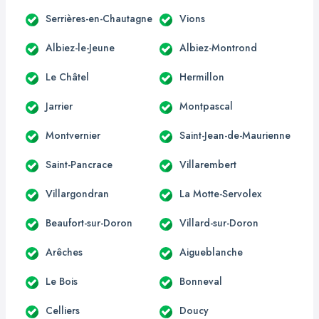
Serrières-en-Chautagne
Vions
Albiez-le-Jeune
Albiez-Montrond
Le Châtel
Hermillon
Jarrier
Montpascal
Montvernier
Saint-Jean-de-Maurienne
Saint-Pancrace
Villarembert
Villargondran
La Motte-Servolex
Beaufort-sur-Doron
Villard-sur-Doron
Arêches
Aigueblanche
Le Bois
Bonneval
Celliers
Doucy