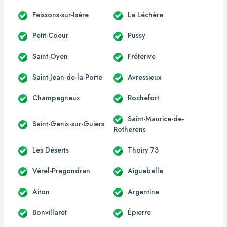
Feissons-sur-Isère
La Léchère
Petit-Coeur
Pussy
Saint-Oyen
Fréterive
Saint-Jean-de-la-Porte
Avressieux
Champagneux
Rochefort
Saint-Maurice-de-
Saint-Genix-sur-Guiers
Rotherens
Les Déserts
Thoiry 73
Vérel-Pragondran
Aiguebelle
Aiton
Argentine
Bonvillaret
Épierre