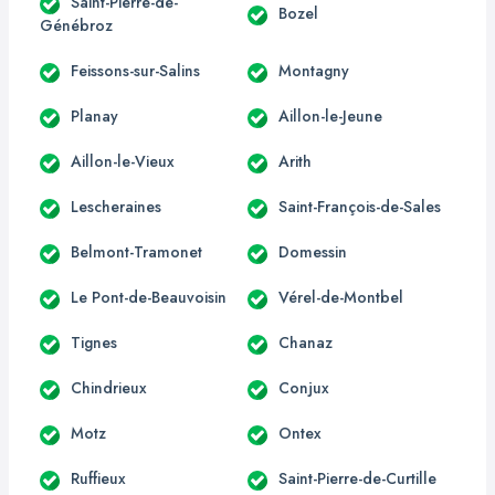
Saint-Pierre-de-
Bozel
Génébroz
Feissons-sur-Salins
Montagny
Planay
Aillon-le-Jeune
Aillon-le-Vieux
Arith
Lescheraines
Saint-François-de-Sales
Belmont-Tramonet
Domessin
Le Pont-de-Beauvoisin
Vérel-de-Montbel
Tignes
Chanaz
Chindrieux
Conjux
Motz
Ontex
Ruffieux
Saint-Pierre-de-Curtille