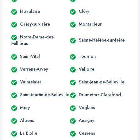
Novalaise
Cléry
Grésy-sur-Isère
Montailleur
Notre-Dame-des-
Sainte-Hélène-sur-Isère
Millières
Saint-Vital
Tournon
Verrens-Arvey
Valloire
Valmeinier
Saint-Jean-de-Belleville
Saint-Martin-de-Belleville
Drumettaz-Clarafond
Méry
Voglans
Albens
Ansigny
La Biolle
Cessens