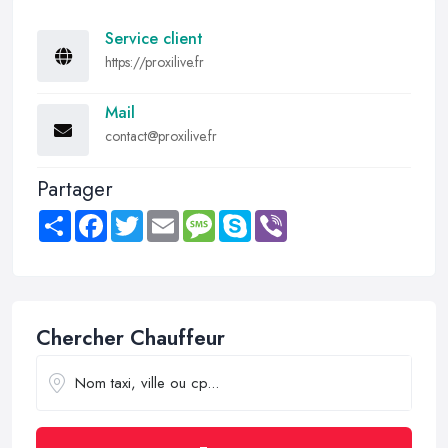
Service client
https://proxilive.fr
Mail
contact@proxilive.fr
Partager
Share
Facebook
Twitter
Email
Message
Skype
Viber
Chercher Chauffeur