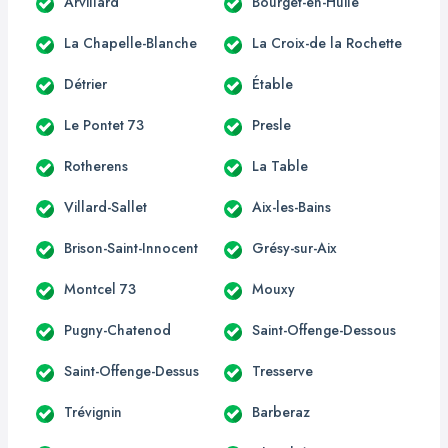
Arvillard
Bourget-en-Huile
La Chapelle-Blanche
La Croix-de la Rochette
Détrier
Étable
Le Pontet 73
Presle
Rotherens
La Table
Villard-Sallet
Aix-les-Bains
Brison-Saint-Innocent
Grésy-sur-Aix
Montcel 73
Mouxy
Pugny-Chatenod
Saint-Offenge-Dessous
Saint-Offenge-Dessus
Tresserve
Trévignin
Barberaz