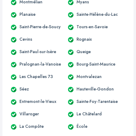
Montmélian
Myans
Planaise
Sainte-Hélène-du-Lac
Saint-Pierre-de-Soucy
Tours-en-Savoie
Cevins
Rognaix
Saint-Paul-sur-Isère
Queige
Pralognan-la-Vanoise
Bourg-Saint-Maurice
Les Chapelles 73
Montvalezan
Séez
Hauteville-Gondon
Entremont-le-Vieux
Sainte-Foy-Tarentaise
Villaroger
Le Châtelard
La Compôte
École