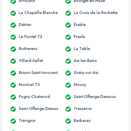
Arvillard
Bourget-en-Huile
La Chapelle-Blanche
La Croix-de la Rochette
Détrier
Étable
Le Pontet 73
Presle
Rotherens
La Table
Villard-Sallet
Aix-les-Bains
Brison-Saint-Innocent
Grésy-sur-Aix
Montcel 73
Mouxy
Pugny-Chatenod
Saint-Offenge-Dessous
Saint-Offenge-Dessus
Tresserve
Trévignin
Barberaz