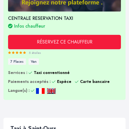
CENTRALE RESERVATION TAXI
Infos chauffeur
RÉSERVEZ CE CHAUFFEUR
5 étoiles
7 Places
Van
Services :
Taxi conventionné
Paiements acceptés :
Espèce
Carte bancaire
Langue(s) :
Taxi à Saint-Ours