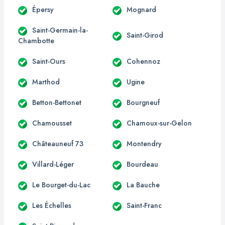
Épersy
Mognard
Saint-Germain-la-
Saint-Girod
Chambotte
Saint-Ours
Cohennoz
Marthod
Ugine
Betton-Bettonet
Bourgneuf
Chamousset
Chamoux-sur-Gelon
Châteauneuf 73
Montendry
Villard-Léger
Bourdeau
Le Bourget-du-Lac
La Bauche
Les Échelles
Saint-Franc