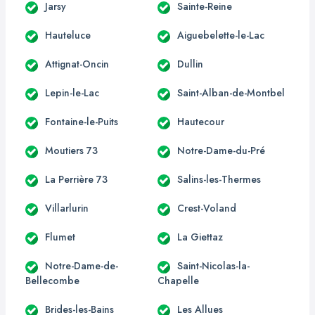
Jarsy
Sainte-Reine
Hauteluce
Aiguebelette-le-Lac
Attignat-Oncin
Dullin
Lepin-le-Lac
Saint-Alban-de-Montbel
Fontaine-le-Puits
Hautecour
Moutiers 73
Notre-Dame-du-Pré
La Perrière 73
Salins-les-Thermes
Villarlurin
Crest-Voland
Flumet
La Giettaz
Notre-Dame-de-
Saint-Nicolas-la-
Bellecombe
Chapelle
Brides-les-Bains
Les Allues