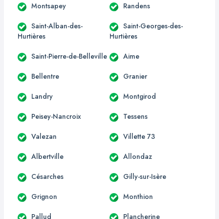
Montsapey
Randens
Saint-Alban-des-
Saint-Georges-des-
Hurtières
Hurtières
Saint-Pierre-de-Belleville
Aime
Bellentre
Granier
Landry
Montgirod
Peisey-Nancroix
Tessens
Valezan
Villette 73
Albertville
Allondaz
Césarches
Gilly-sur-Isère
Grignon
Monthion
Pallud
Plancherine