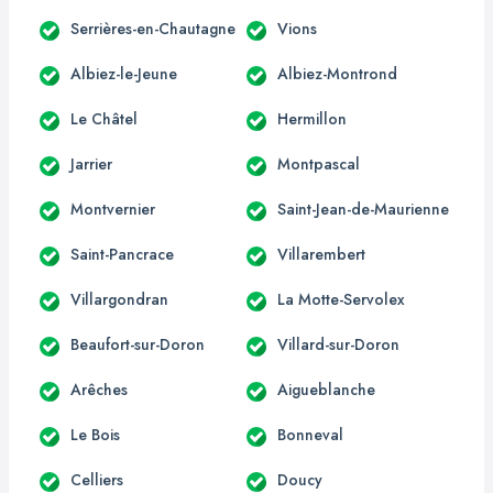
Serrières-en-Chautagne
Vions
Albiez-le-Jeune
Albiez-Montrond
Le Châtel
Hermillon
Jarrier
Montpascal
Montvernier
Saint-Jean-de-Maurienne
Saint-Pancrace
Villarembert
Villargondran
La Motte-Servolex
Beaufort-sur-Doron
Villard-sur-Doron
Arêches
Aigueblanche
Le Bois
Bonneval
Celliers
Doucy