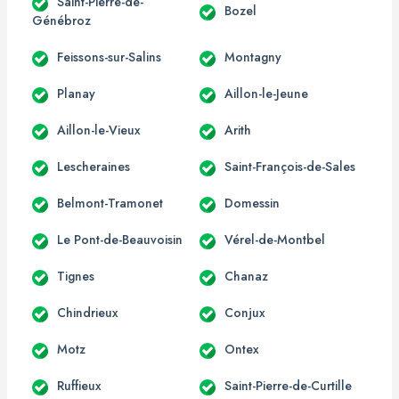
Saint-Pierre-de-
Bozel
Génébroz
Feissons-sur-Salins
Montagny
Planay
Aillon-le-Jeune
Aillon-le-Vieux
Arith
Lescheraines
Saint-François-de-Sales
Belmont-Tramonet
Domessin
Le Pont-de-Beauvoisin
Vérel-de-Montbel
Tignes
Chanaz
Chindrieux
Conjux
Motz
Ontex
Ruffieux
Saint-Pierre-de-Curtille