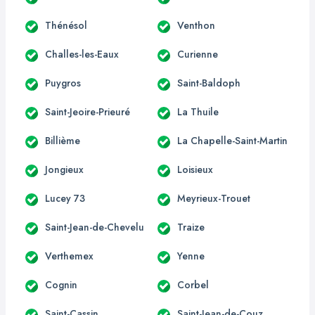
Thénésol
Venthon
Challes-les-Eaux
Curienne
Puygros
Saint-Baldoph
Saint-Jeoire-Prieuré
La Thuile
Billième
La Chapelle-Saint-Martin
Jongieux
Loisieux
Lucey 73
Meyrieux-Trouet
Saint-Jean-de-Chevelu
Traize
Verthemex
Yenne
Cognin
Corbel
Saint-Cassin
Saint-Jean-de-Couz