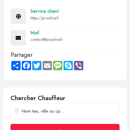
Service client
https://proxilive.fr
Mail
contact@proxilive.fr
Partager
Share
Facebook
Twitter
Email
Message
Skype
Viber
Chercher Chauffeur