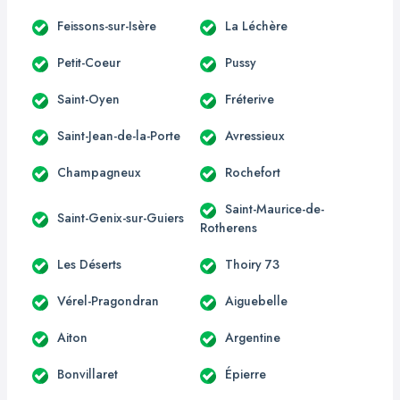
Feissons-sur-Isère
La Léchère
Petit-Coeur
Pussy
Saint-Oyen
Fréterive
Saint-Jean-de-la-Porte
Avressieux
Champagneux
Rochefort
Saint-Maurice-de-
Saint-Genix-sur-Guiers
Rotherens
Les Déserts
Thoiry 73
Vérel-Pragondran
Aiguebelle
Aiton
Argentine
Bonvillaret
Épierre