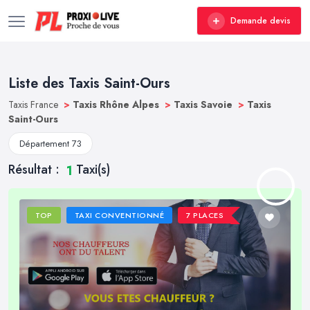
Demande devis
Liste des Taxis Saint-Ours
Taxis France
>
Taxis Rhône Alpes
>
Taxis Savoie
>
Taxis
Saint-Ours
Département 73
Résultat :
Taxi(s)
1
TOP
TAXI CONVENTIONNÉ
7 PLACES