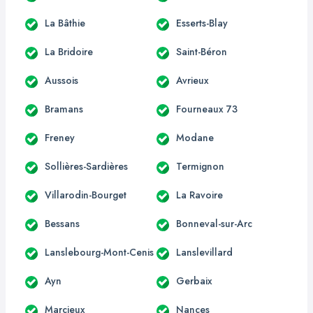
La Bâthie
Esserts-Blay
La Bridoire
Saint-Béron
Aussois
Avrieux
Bramans
Fourneaux 73
Freney
Modane
Sollières-Sardières
Termignon
Villarodin-Bourget
La Ravoire
Bessans
Bonneval-sur-Arc
Lanslebourg-Mont-Cenis
Lanslevillard
Ayn
Gerbaix
Marcieux
Nances