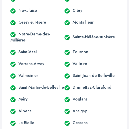
Novalaise
Cléry
Grésy-sur-Isère
Montailleur
Notre-Dame-des-
Sainte-Hélène-sur-Isère
Millières
Saint-Vital
Tournon
Verrens-Arvey
Valloire
Valmeinier
Saint-Jean-de-Belleville
Saint-Martin-de-Belleville
Drumettaz-Clarafond
Méry
Voglans
Albens
Ansigny
La Biolle
Cessens