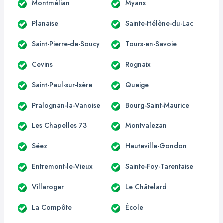
Montmélian
Myans
Planaise
Sainte-Hélène-du-Lac
Saint-Pierre-de-Soucy
Tours-en-Savoie
Cevins
Rognaix
Saint-Paul-sur-Isère
Queige
Pralognan-la-Vanoise
Bourg-Saint-Maurice
Les Chapelles 73
Montvalezan
Séez
Hauteville-Gondon
Entremont-le-Vieux
Sainte-Foy-Tarentaise
Villaroger
Le Châtelard
La Compôte
École