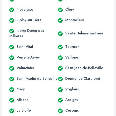
Novalaise
Cléry
Grésy-sur-Isère
Montailleur
Notre-Dame-des-
Sainte-Hélène-sur-Isère
Millières
Saint-Vital
Tournon
Verrens-Arvey
Valloire
Valmeinier
Saint-Jean-de-Belleville
Saint-Martin-de-Belleville
Drumettaz-Clarafond
Méry
Voglans
Albens
Ansigny
La Biolle
Cessens