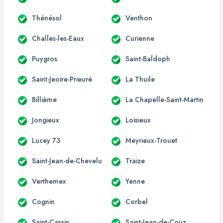
Thénésol
Venthon
Challes-les-Eaux
Curienne
Puygros
Saint-Baldoph
Saint-Jeoire-Prieuré
La Thuile
Billième
La Chapelle-Saint-Martin
Jongieux
Loisieux
Lucey 73
Meyrieux-Trouet
Saint-Jean-de-Chevelu
Traize
Verthemex
Yenne
Cognin
Corbel
Saint-Cassin
Saint-Jean-de-Couz