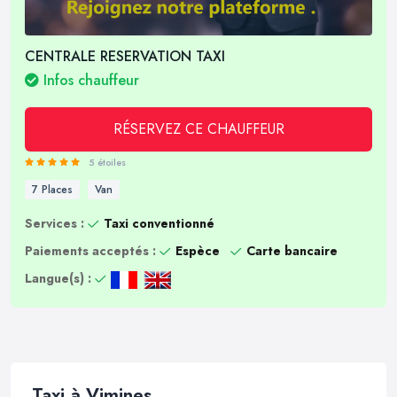
CENTRALE RESERVATION TAXI
Infos chauffeur
RÉSERVEZ CE CHAUFFEUR
5 étoiles
7 Places
Van
Services :
Taxi conventionné
Paiements acceptés :
Espèce
Carte bancaire
Langue(s) :
Taxi à Vimines