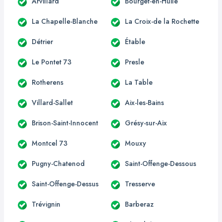
Arvillard
Bourget-en-Huile
La Chapelle-Blanche
La Croix-de la Rochette
Détrier
Étable
Le Pontet 73
Presle
Rotherens
La Table
Villard-Sallet
Aix-les-Bains
Brison-Saint-Innocent
Grésy-sur-Aix
Montcel 73
Mouxy
Pugny-Chatenod
Saint-Offenge-Dessous
Saint-Offenge-Dessus
Tresserve
Trévignin
Barberaz