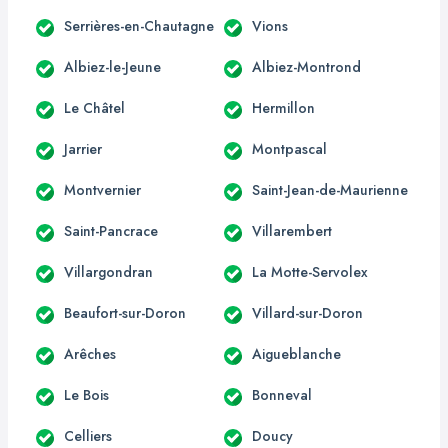
Serrières-en-Chautagne
Vions
Albiez-le-Jeune
Albiez-Montrond
Le Châtel
Hermillon
Jarrier
Montpascal
Montvernier
Saint-Jean-de-Maurienne
Saint-Pancrace
Villarembert
Villargondran
La Motte-Servolex
Beaufort-sur-Doron
Villard-sur-Doron
Arêches
Aigueblanche
Le Bois
Bonneval
Celliers
Doucy