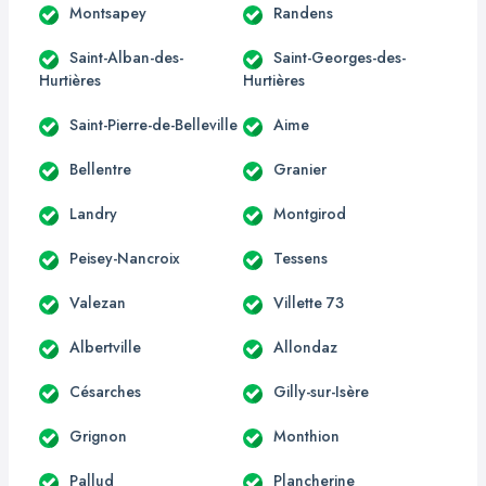
Montsapey
Randens
Saint-Alban-des-
Saint-Georges-des-
Hurtières
Hurtières
Saint-Pierre-de-Belleville
Aime
Bellentre
Granier
Landry
Montgirod
Peisey-Nancroix
Tessens
Valezan
Villette 73
Albertville
Allondaz
Césarches
Gilly-sur-Isère
Grignon
Monthion
Pallud
Plancherine