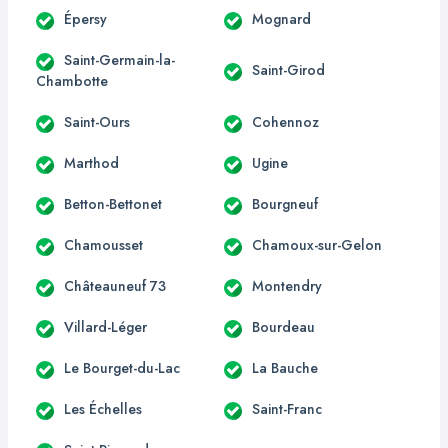
Épersy
Mognard
Saint-Germain-la-
Saint-Girod
Chambotte
Saint-Ours
Cohennoz
Marthod
Ugine
Betton-Bettonet
Bourgneuf
Chamousset
Chamoux-sur-Gelon
Châteauneuf 73
Montendry
Villard-Léger
Bourdeau
Le Bourget-du-Lac
La Bauche
Les Échelles
Saint-Franc