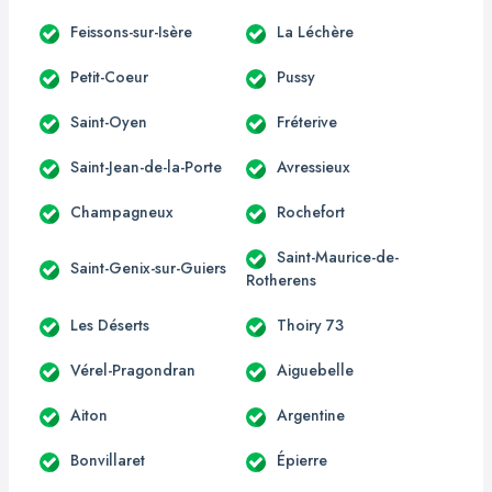
Feissons-sur-Isère
La Léchère
Petit-Coeur
Pussy
Saint-Oyen
Fréterive
Saint-Jean-de-la-Porte
Avressieux
Champagneux
Rochefort
Saint-Maurice-de-
Saint-Genix-sur-Guiers
Rotherens
Les Déserts
Thoiry 73
Vérel-Pragondran
Aiguebelle
Aiton
Argentine
Bonvillaret
Épierre