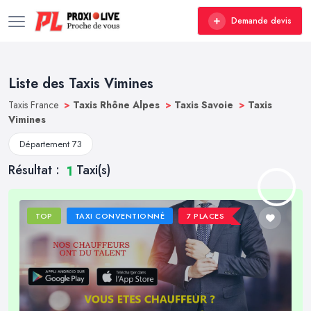
Demande devis
Liste des Taxis Vimines
Taxis France
>
Taxis Rhône Alpes
>
Taxis Savoie
>
Taxis
Vimines
Département 73
Résultat :
Taxi(s)
1
TOP
TAXI CONVENTIONNÉ
7 PLACES