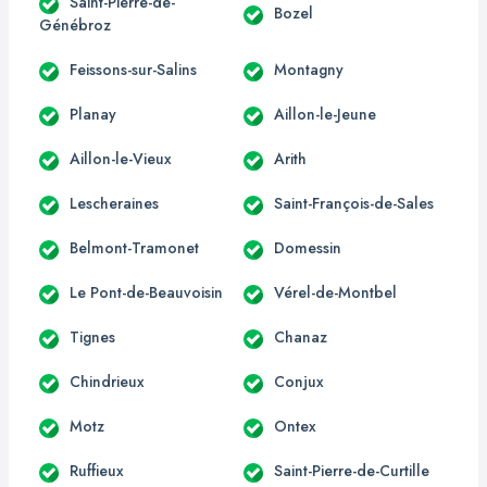
Saint-Pierre-de-
Bozel
Génébroz
Feissons-sur-Salins
Montagny
Planay
Aillon-le-Jeune
Aillon-le-Vieux
Arith
Lescheraines
Saint-François-de-Sales
Belmont-Tramonet
Domessin
Le Pont-de-Beauvoisin
Vérel-de-Montbel
Tignes
Chanaz
Chindrieux
Conjux
Motz
Ontex
Ruffieux
Saint-Pierre-de-Curtille