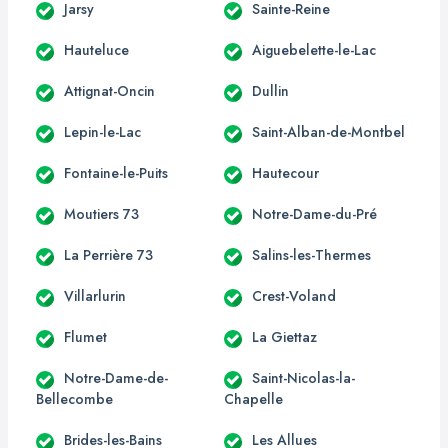
Jarsy
Sainte-Reine
Hauteluce
Aiguebelette-le-Lac
Attignat-Oncin
Dullin
Lepin-le-Lac
Saint-Alban-de-Montbel
Fontaine-le-Puits
Hautecour
Moutiers 73
Notre-Dame-du-Pré
La Perrière 73
Salins-les-Thermes
Villarlurin
Crest-Voland
Flumet
La Giettaz
Notre-Dame-de-
Saint-Nicolas-la-
Bellecombe
Chapelle
Brides-les-Bains
Les Allues