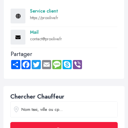
Service client
https://proxilive.fr
Mail
contact@proxilive.fr
Partager
Share
Facebook
Twitter
Email
Message
Skype
Viber
Chercher Chauffeur