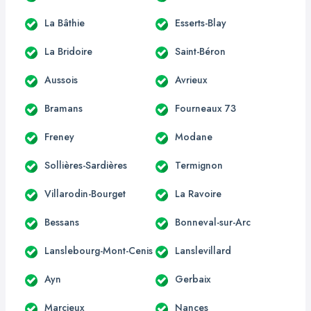
La Bâthie
Esserts-Blay
La Bridoire
Saint-Béron
Aussois
Avrieux
Bramans
Fourneaux 73
Freney
Modane
Sollières-Sardières
Termignon
Villarodin-Bourget
La Ravoire
Bessans
Bonneval-sur-Arc
Lanslebourg-Mont-Cenis
Lanslevillard
Ayn
Gerbaix
Marcieux
Nances