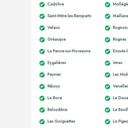
Cadolive
Mollégè
Saint-Mitre-les-Remparts
Maillan
Velaux
Rognon
Gréasque
Rognes
La Penne-sur-Huveaune
Ensuès-
Eygalières
Istres
Peynier
Les Mic
Riboux
Venelle
Le Rove
Le Dou
Belcodène
La Bouil
Les Gorguettes
Le Pige