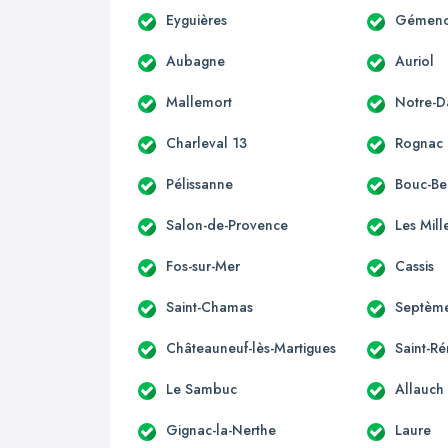
Eyguières
Gémen
Aubagne
Auriol
Mallemort
Notre-
Charleval 13
Rognac
Pélissanne
Bouc-Bel
Salon-de-Provence
Les Mill
Fos-sur-Mer
Cassis
Saint-Chamas
Septème
Châteauneuf-lès-Martigues
Saint-R
Le Sambuc
Allauch
Gignac-la-Nerthe
Laure