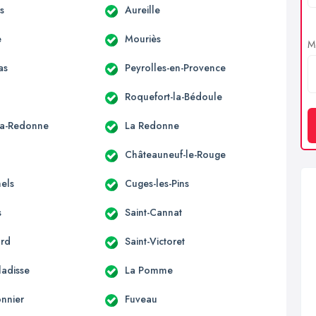
s
Aureille
e
Mouriès
Me
as
Peyrolles-en-Provence
Roquefort-la-Bédoule
la-Redonne
La Redonne
Châteauneuf-le-Rouge
hels
Cuges-les-Pins
s
Saint-Cannat
ard
Saint-Victoret
ladisse
La Pomme
onnier
Fuveau