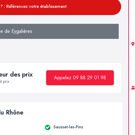
? : Référencez votre établissement
e de Eygalières
ur des prix
Appelez 09 88 29 01 98
t prix
 du Rhône
Sausset-les-Pins