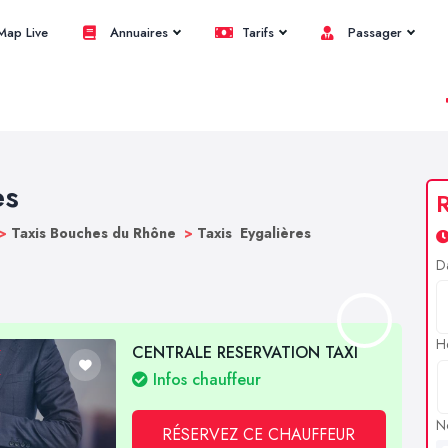
ap Live
Annuaires
Tarifs
Passager
es
R
>
Taxis Bouches du Rhône
>
Taxis Eygalières
D
H
CENTRALE RESERVATION TAXI
Infos chauffeur
N
RÉSERVEZ CE CHAUFFEUR