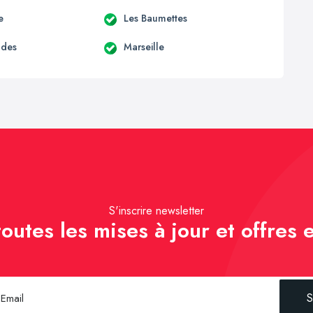
e
Les Baumettes
udes
Marseille
S'inscrire newsletter
outes les mises à jour et offres e
S