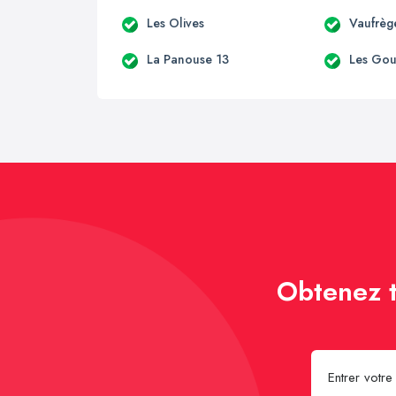
Les Olives
Vaufrèg
La Panouse 13
Les Go
Obtenez t