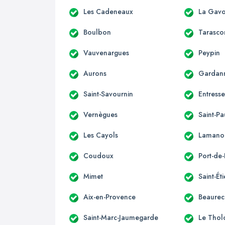
Les Cadeneaux
La Gavo
Boulbon
Tarasco
Vauvenargues
Peypin
Aurons
Gardan
Saint-Savournin
Entress
Vernègues
Saint-Pa
Les Cayols
Lamano
Coudoux
Port-de
Mimet
Saint-Ét
Aix-en-Provence
Beaurec
Saint-Marc-Jaumegarde
Le Thol