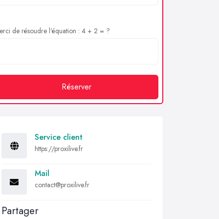
rci de résoudre l'équation : 4 + 2 = ?
Réserver
Service client
https://proxilive.fr
Mail
contact@proxilive.fr
Partager