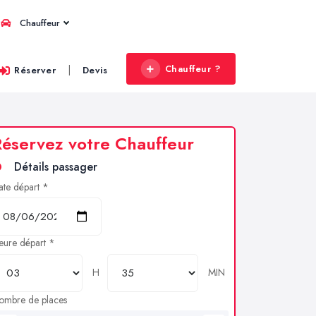
Chauffeur
Chauffeur ?
|
Réserver
Devis
éservez votre Chauffeur
Détails passager
ate départ *
eure départ *
H
MIN
ombre de places