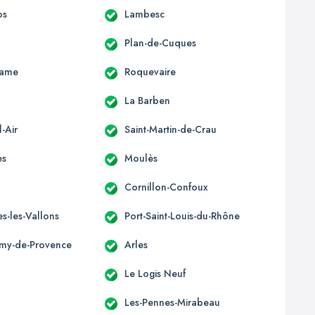
os
Lambesc
Plan-de-Cuques
Dame
Roquevaire
La Barben
-Air
Saint-Martin-de-Crau
es
Moulès
Cornillon-Confoux
s-les-Vallons
Port-Saint-Louis-du-Rhône
émy-de-Provence
Arles
Le Logis Neuf
Les-Pennes-Mirabeau