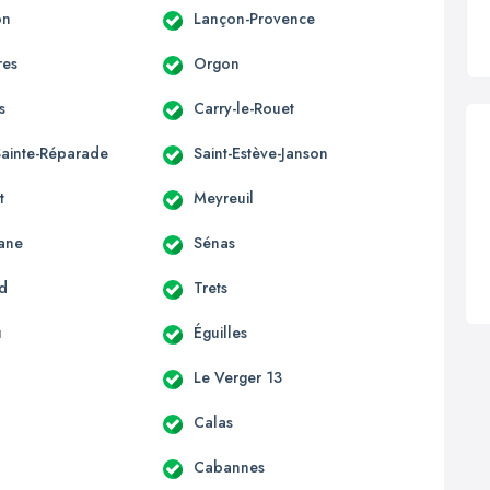
on
Lançon-Provence
res
Orgon
s
Carry-le-Rouet
Sainte-Réparade
Saint-Estève-Janson
t
Meyreuil
ane
Sénas
rd
Trets
u
Éguilles
Le Verger 13
Calas
Cabannes