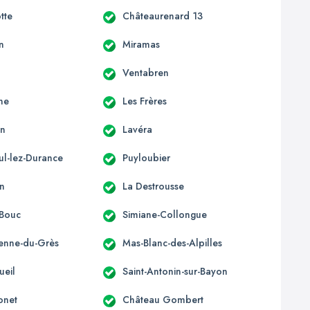
tte
Châteaurenard 13
n
Miramas
Ventabren
ne
Les Frères
en
Lavéra
ul-lez-Durance
Puyloubier
n
La Destrousse
-Bouc
Simiane-Collongue
ienne-du-Grès
Mas-Blanc-des-Alpilles
ueil
Saint-Antonin-sur-Bayon
onet
Château Gombert