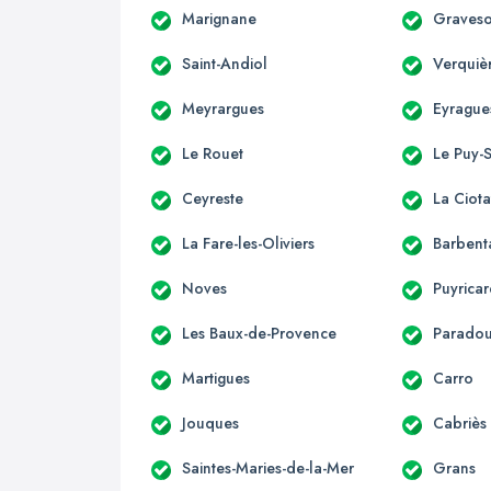
Marignane
Graves
Saint-Andiol
Verquiè
Meyrargues
Eyrague
Le Rouet
Le Puy-
Ceyreste
La Ciota
La Fare-les-Oliviers
Barbent
Noves
Puyrica
Les Baux-de-Provence
Parado
Martigues
Carro
Jouques
Cabriès
Saintes-Maries-de-la-Mer
Grans