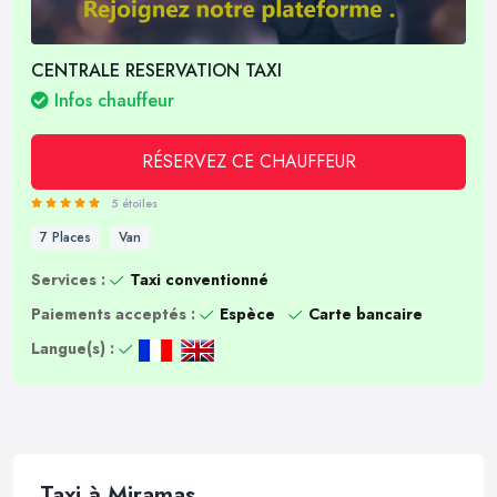
CENTRALE RESERVATION TAXI
Infos chauffeur
RÉSERVEZ CE CHAUFFEUR
5 étoiles
7 Places
Van
Services :
Taxi conventionné
Paiements acceptés :
Espèce
Carte bancaire
Langue(s) :
Taxi à Miramas