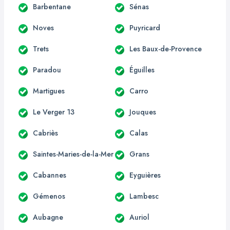
Barbentane
Sénas
Noves
Puyricard
Trets
Les Baux-de-Provence
Paradou
Éguilles
Martigues
Carro
Le Verger 13
Jouques
Cabriès
Calas
Saintes-Maries-de-la-Mer
Grans
Cabannes
Eyguières
Gémenos
Lambesc
Aubagne
Auriol