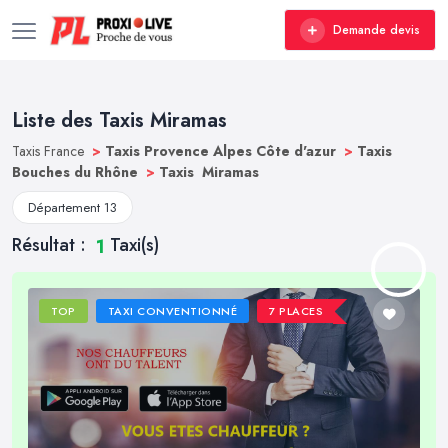
Demande devis
Liste des Taxis Miramas
Taxis France
>
Taxis Provence Alpes Côte d'azur
>
Taxis
Bouches du Rhône
>
Taxis Miramas
Département 13
Résultat :
Taxi(s)
1
TOP
TAXI CONVENTIONNÉ
7 PLACES