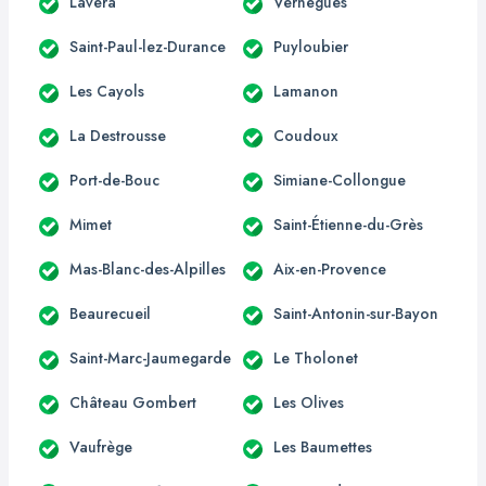
Lavéra
Vernègues
Saint-Paul-lez-Durance
Puyloubier
Les Cayols
Lamanon
La Destrousse
Coudoux
Port-de-Bouc
Simiane-Collongue
Mimet
Saint-Étienne-du-Grès
Mas-Blanc-des-Alpilles
Aix-en-Provence
Beaurecueil
Saint-Antonin-sur-Bayon
Saint-Marc-Jaumegarde
Le Tholonet
Château Gombert
Les Olives
Vaufrège
Les Baumettes