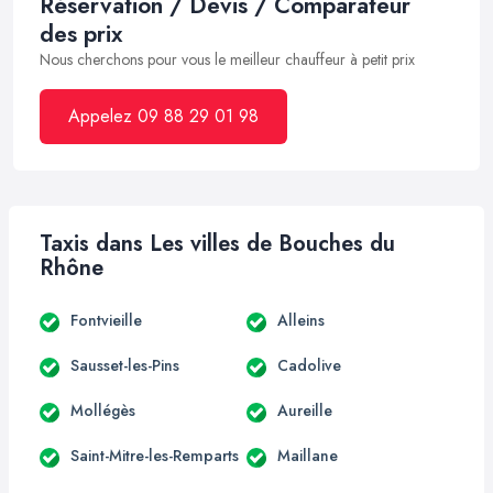
Réservation / Devis / Comparateur
des prix
Nous cherchons pour vous le meilleur chauffeur à petit prix
Appelez 09 88 29 01 98
Taxis dans Les villes de Bouches du
Rhône
Fontvieille
Alleins
Sausset-les-Pins
Cadolive
Mollégès
Aureille
Saint-Mitre-les-Remparts
Maillane