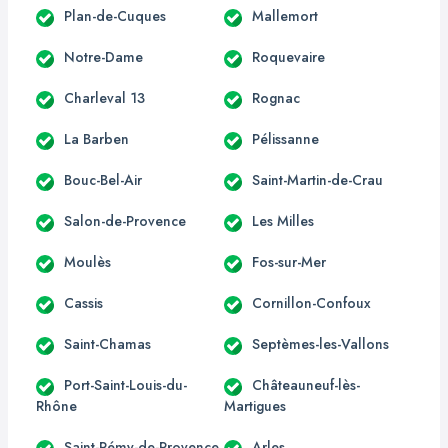
Plan-de-Cuques
Mallemort
Notre-Dame
Roquevaire
Charleval 13
Rognac
La Barben
Pélissanne
Bouc-Bel-Air
Saint-Martin-de-Crau
Salon-de-Provence
Les Milles
Moulès
Fos-sur-Mer
Cassis
Cornillon-Confoux
Saint-Chamas
Septèmes-les-Vallons
Port-Saint-Louis-du-
Châteauneuf-lès-
Rhône
Martigues
Saint-Rémy-de-Provence
Arles