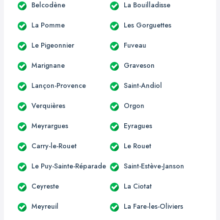
Belcodène
La Bouilladisse
La Pomme
Les Gorguettes
Le Pigeonnier
Fuveau
Marignane
Graveson
Lançon-Provence
Saint-Andiol
Verquières
Orgon
Meyrargues
Eyragues
Carry-le-Rouet
Le Rouet
Le Puy-Sainte-Réparade
Saint-Estève-Janson
Ceyreste
La Ciotat
Meyreuil
La Fare-les-Oliviers