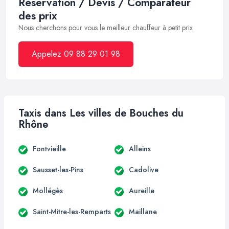
Réservation / Devis / Comparateur
des prix
Nous cherchons pour vous le meilleur chauffeur à petit prix
Appelez 09 88 29 01 98
Taxis dans Les villes de Bouches du
Rhône
Fontvieille
Alleins
Sausset-les-Pins
Cadolive
Mollégès
Aureille
Saint-Mitre-les-Remparts
Maillane