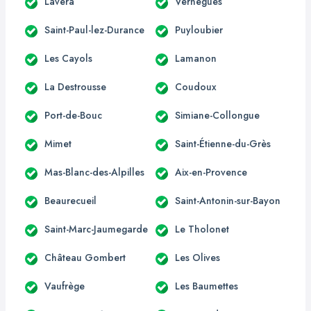
Lavéra
Vernègues
Saint-Paul-lez-Durance
Puyloubier
Les Cayols
Lamanon
La Destrousse
Coudoux
Port-de-Bouc
Simiane-Collongue
Mimet
Saint-Étienne-du-Grès
Mas-Blanc-des-Alpilles
Aix-en-Provence
Beaurecueil
Saint-Antonin-sur-Bayon
Saint-Marc-Jaumegarde
Le Tholonet
Château Gombert
Les Olives
Vaufrège
Les Baumettes