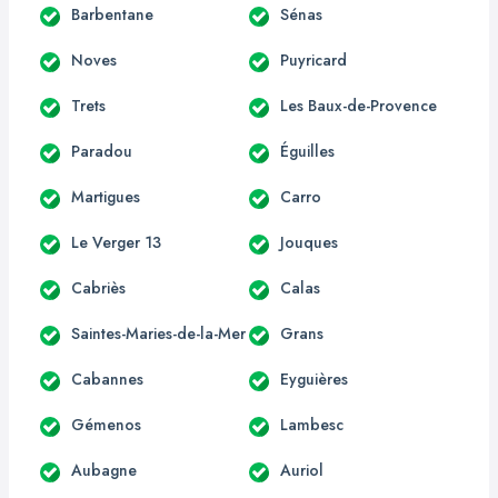
Barbentane
Sénas
Noves
Puyricard
Trets
Les Baux-de-Provence
Paradou
Éguilles
Martigues
Carro
Le Verger 13
Jouques
Cabriès
Calas
Saintes-Maries-de-la-Mer
Grans
Cabannes
Eyguières
Gémenos
Lambesc
Aubagne
Auriol