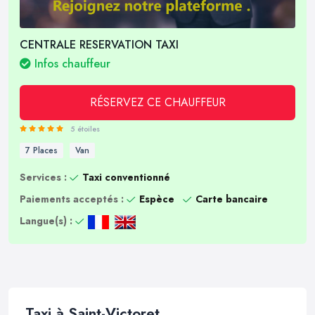
CENTRALE RESERVATION TAXI
Infos chauffeur
RÉSERVEZ CE CHAUFFEUR
5 étoiles
7 Places
Van
Services :
Taxi conventionné
Paiements acceptés :
Espèce
Carte bancaire
Langue(s) :
Taxi à Saint-Victoret