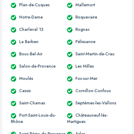
Plan-de-Cuques
Mallemort
Notre-Dame
Roquevaire
Charleval 13
Rognac
La Barben
Pélissanne
Bouc-Bel-Air
Saint-Martin-de-Crau
Salon-de-Provence
Les Milles
Moulès
Fos-sur-Mer
Cassis
Cornillon-Confoux
Saint-Chamas
Septèmes-les-Vallons
Port-Saint-Louis-du-
Châteauneuf-lès-
Rhône
Martigues
Saint-Rémy-de-Provence
Arles