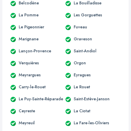
Belcodène
La Bouilladisse
La Pomme
Les Gorguettes
Le Pigeonnier
Fuveau
Marignane
Graveson
Lançon-Provence
Saint-Andiol
Verquières
Orgon
Meyrargues
Eyragues
Carry-le-Rouet
Le Rouet
Le Puy-Sainte-Réparade
Saint-Estève-Janson
Ceyreste
La Ciotat
Meyreuil
La Fare-les-Oliviers