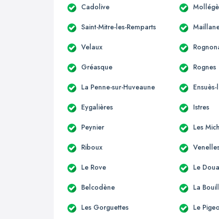
Cadolive
Mollégè
Saint-Mitre-les-Remparts
Maillan
Velaux
Rognon
Gréasque
Rognes
La Penne-sur-Huveaune
Ensuès-
Eygalières
Istres
Peynier
Les Mic
Riboux
Venelle
Le Rove
Le Dou
Belcodène
La Bouil
Les Gorguettes
Le Pige