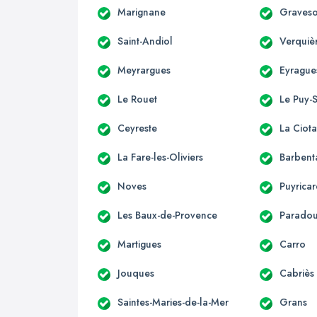
Marignane
Graves
Saint-Andiol
Verquiè
Meyrargues
Eyrague
Le Rouet
Le Puy-
Ceyreste
La Ciota
La Fare-les-Oliviers
Barbent
Noves
Puyrica
Les Baux-de-Provence
Parado
Martigues
Carro
Jouques
Cabriès
Saintes-Maries-de-la-Mer
Grans