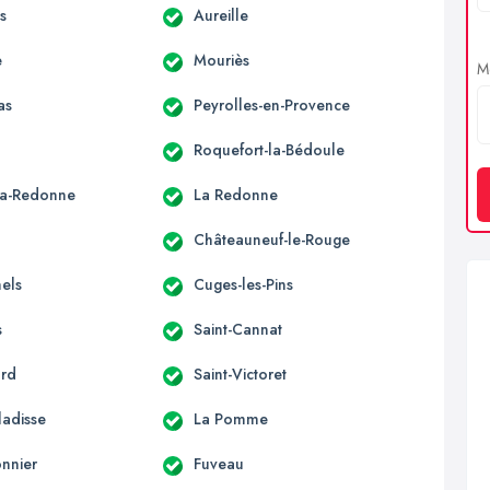
s
Aureille
e
Mouriès
Me
as
Peyrolles-en-Provence
Roquefort-la-Bédoule
la-Redonne
La Redonne
Châteauneuf-le-Rouge
hels
Cuges-les-Pins
s
Saint-Cannat
ard
Saint-Victoret
ladisse
La Pomme
onnier
Fuveau