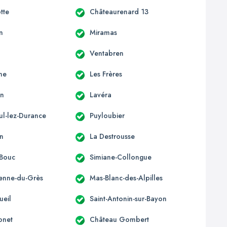
tte
Châteaurenard 13
n
Miramas
Ventabren
ne
Les Frères
en
Lavéra
ul-lez-Durance
Puyloubier
n
La Destrousse
-Bouc
Simiane-Collongue
ienne-du-Grès
Mas-Blanc-des-Alpilles
ueil
Saint-Antonin-sur-Bayon
onet
Château Gombert