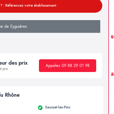
? : Référencez votre établissement
he de Eyguières
ur des prix
Appelez 09 88 29 01 98
t prix
 du Rhône
Sausset-les-Pins