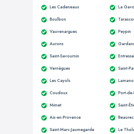
Les Cadeneaux
La Gavo
Boulbon
Tarasco
Vauvenargues
Peypin
Aurons
Gardan
Saint-Savournin
Entress
Vernègues
Saint-Pa
Les Cayols
Lamano
Coudoux
Port-de
Mimet
Saint-Ét
Aix-en-Provence
Beaurec
Saint-Marc-Jaumegarde
Le Thol