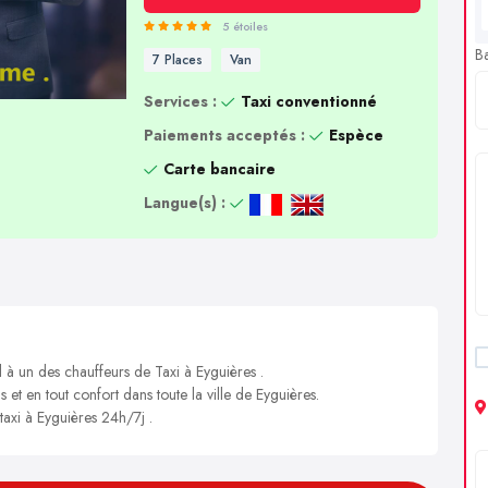
5 étoiles
B
7 Places
Van
Services :
Taxi conventionné
Paiements acceptés :
Espèce
Carte bancaire
Langue(s) :
l à un des chauffeurs de Taxi à Eyguières .
 et en tout confort dans toute la ville de Eyguières.
taxi à Eyguières 24h/7j .