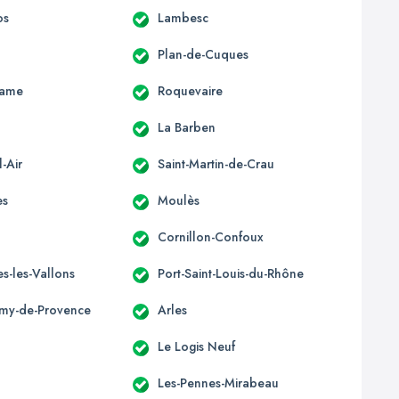
os
Lambesc
Plan-de-Cuques
Dame
Roquevaire
La Barben
-Air
Saint-Martin-de-Crau
es
Moulès
Cornillon-Confoux
s-les-Vallons
Port-Saint-Louis-du-Rhône
émy-de-Provence
Arles
Le Logis Neuf
Les-Pennes-Mirabeau