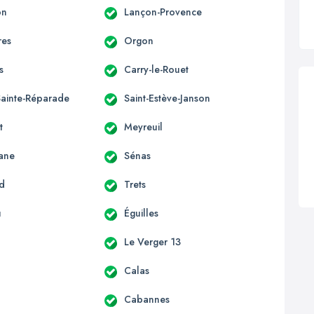
on
Lançon-Provence
res
Orgon
s
Carry-le-Rouet
Sainte-Réparade
Saint-Estève-Janson
t
Meyreuil
ane
Sénas
rd
Trets
u
Éguilles
Le Verger 13
Calas
Cabannes