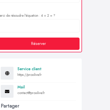
rci de résoudre l'équation : 4 + 2 = ?
Réserver
Service client
https://proxilive.fr
Mail
contact@proxilive.fr
Partager