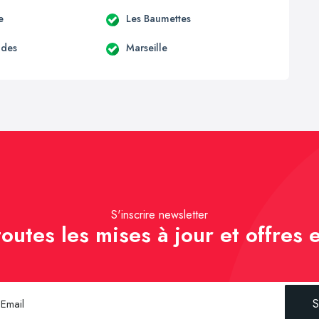
e
Les Baumettes
udes
Marseille
S'inscrire newsletter
outes les mises à jour et offres e
S