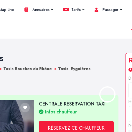
ap Live
Annuaires
Tarifs
Passager
s
R
>
Taxis Bouches du Rhône
>
Taxis Eyguières
D
H
CENTRALE RESERVATION TAXI
Infos chauffeur
N
RÉSERVEZ CE CHAUFFEUR