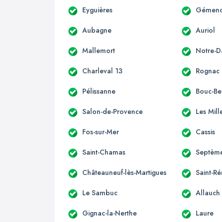
Eyguières
Gémen
Aubagne
Auriol
Mallemort
Notre-
Charleval 13
Rognac
Pélissanne
Bouc-Bel
Salon-de-Provence
Les Mill
Fos-sur-Mer
Cassis
Saint-Chamas
Septème
Châteauneuf-lès-Martigues
Saint-R
Le Sambuc
Allauch
Gignac-la-Nerthe
Laure