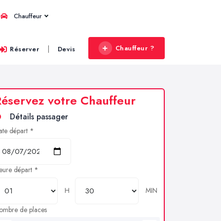
Chauffeur
Chauffeur ?
|
Réserver
Devis
éservez votre Chauffeur
Détails passager
ate départ *
eure départ *
H
MIN
ombre de places