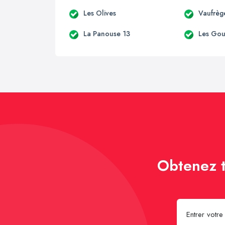
Les Olives
Vaufrèg
La Panouse 13
Les Go
Obtenez t