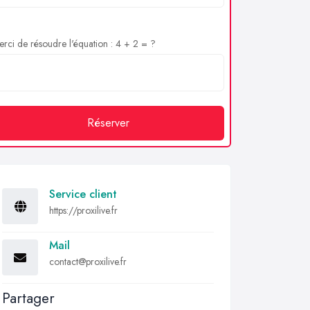
rci de résoudre l'équation : 4 + 2 = ?
Réserver
Service client
https://proxilive.fr
Mail
contact@proxilive.fr
Partager