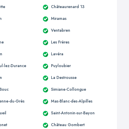
tte
Châteaurenard 13
n
Miramas
Ventabren
ne
Les Frères
en
Lavéra
ul-lez-Durance
Puyloubier
n
La Destrousse
-Bouc
Simiane-Collongue
ienne-du-Grès
Mas-Blanc-des-Alpilles
ueil
Saint-Antonin-sur-Bayon
onet
Château Gombert