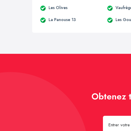
Les Olives
Vaufrèg
La Panouse 13
Les Go
Obtenez t