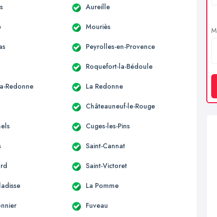
s
Aureille
e
Mouriès
Me
as
Peyrolles-en-Provence
Roquefort-la-Bédoule
la-Redonne
La Redonne
Châteauneuf-le-Rouge
hels
Cuges-les-Pins
s
Saint-Cannat
ard
Saint-Victoret
ladisse
La Pomme
onnier
Fuveau