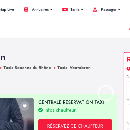
ap Live
Annuaires
Tarifs
Passager
en
R
>
Taxis Bouches du Rhône
>
Taxis Ventabren
D
H
CENTRALE RESERVATION TAXI
Infos chauffeur
N
RÉSERVEZ CE CHAUFFEUR