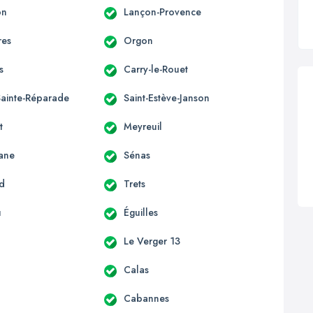
on
Lançon-Provence
res
Orgon
s
Carry-le-Rouet
Sainte-Réparade
Saint-Estève-Janson
t
Meyreuil
ane
Sénas
rd
Trets
u
Éguilles
Le Verger 13
Calas
Cabannes