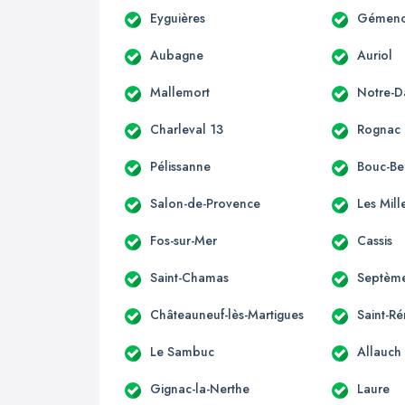
Eyguières
Gémen
Aubagne
Auriol
Mallemort
Notre-
Charleval 13
Rognac
Pélissanne
Bouc-Bel
Salon-de-Provence
Les Mill
Fos-sur-Mer
Cassis
Saint-Chamas
Septème
Châteauneuf-lès-Martigues
Saint-R
Le Sambuc
Allauch
Gignac-la-Nerthe
Laure