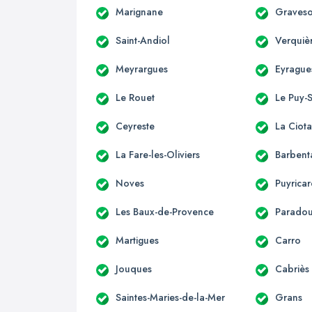
Marignane
Graves
Saint-Andiol
Verquiè
Meyrargues
Eyrague
Le Rouet
Le Puy-
Ceyreste
La Ciota
La Fare-les-Oliviers
Barbent
Noves
Puyrica
Les Baux-de-Provence
Parado
Martigues
Carro
Jouques
Cabriès
Saintes-Maries-de-la-Mer
Grans