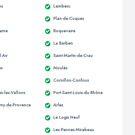
os
Lambesc
Plan-de-Cuques
Dame
Roquevaire
La Barben
-Air
Saint-Martin-de-Crau
es
Moulès
Cornillon-Confoux
s-les-Vallons
Port-Saint-Louis-du-Rhône
émy-de-Provence
Arles
Le Logis Neuf
Les-Pennes-Mirabeau