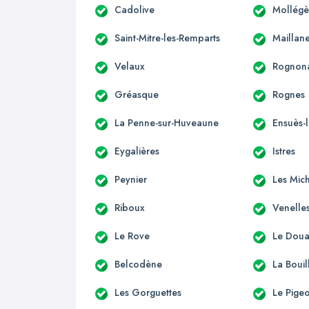
Cadolive
Mollégè
Saint-Mitre-les-Remparts
Maillan
Velaux
Rognon
Gréasque
Rognes
La Penne-sur-Huveaune
Ensuès-
Eygalières
Istres
Peynier
Les Mic
Riboux
Venelle
Le Rove
Le Dou
Belcodène
La Bouil
Les Gorguettes
Le Pige