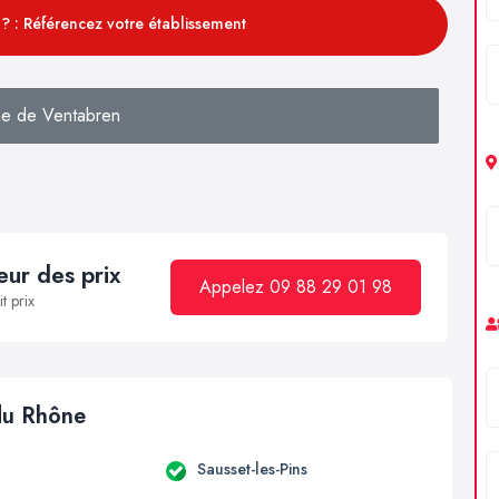
? : Référencez votre établissement
e de Ventabren
ur des prix
Appelez 09 88 29 01 98
t prix
 du Rhône
Sausset-les-Pins