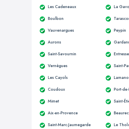
Les Cadeneaux
La Gavo
Boulbon
Tarasco
Vauvenargues
Peypin
Aurons
Gardan
Saint-Savournin
Entress
Vernègues
Saint-Pa
Les Cayols
Lamano
Coudoux
Port-de
Mimet
Saint-Ét
Aix-en-Provence
Beaurec
Saint-Marc-Jaumegarde
Le Thol