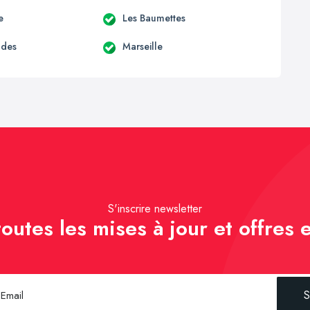
e
Les Baumettes
udes
Marseille
S'inscrire newsletter
outes les mises à jour et offres e
S