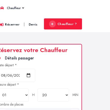
Chauffeur
Chauffeur ?
|
Réserver
Devis
éservez votre Chauffeur
Détails passager
ate départ *
eure départ *
H
MIN
ombre de places