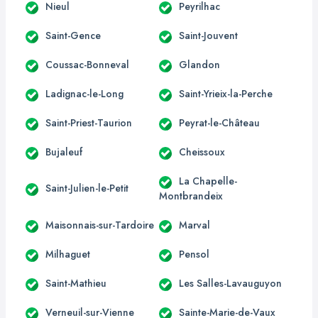
Nieul
Peyrilhac
Saint-Gence
Saint-Jouvent
Coussac-Bonneval
Glandon
Ladignac-le-Long
Saint-Yrieix-la-Perche
Saint-Priest-Taurion
Peyrat-le-Château
Bujaleuf
Cheissoux
La Chapelle-
Saint-Julien-le-Petit
Montbrandeix
Maisonnais-sur-Tardoire
Marval
Milhaguet
Pensol
Saint-Mathieu
Les Salles-Lavauguyon
Verneuil-sur-Vienne
Sainte-Marie-de-Vaux