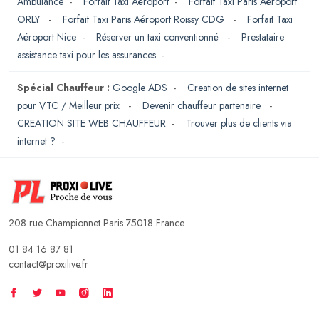
Ambulance
-
Forfait Taxi Aéroport
-
Forfait Taxi Paris Aéroport
ORLY
-
Forfait Taxi Paris Aéroport Roissy CDG
-
Forfait Taxi
Aéroport Nice
-
Réserver un taxi conventionné
-
Prestataire
assistance taxi pour les assurances
-
Spécial Chauffeur :
Google ADS
-
Creation de sites internet
pour VTC / Meilleur prix
-
Devenir chauffeur partenaire
-
CREATION SITE WEB CHAUFFEUR
-
Trouver plus de clients via
internet ?
-
208 rue Championnet Paris 75018 France
01 84 16 87 81
contact@proxilive.fr