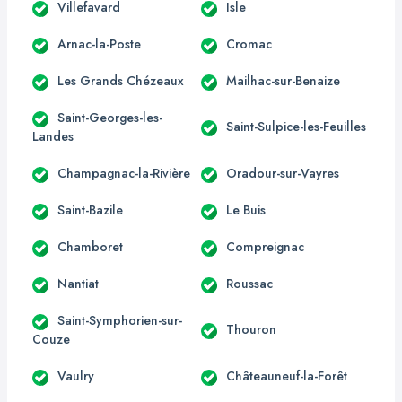
Villefavard
Isle
Arnac-la-Poste
Cromac
Les Grands Chézeaux
Mailhac-sur-Benaize
Saint-Georges-les-
Saint-Sulpice-les-Feuilles
Landes
Champagnac-la-Rivière
Oradour-sur-Vayres
Saint-Bazile
Le Buis
Chamboret
Compreignac
Nantiat
Roussac
Saint-Symphorien-sur-
Thouron
Couze
Vaulry
Châteauneuf-la-Forêt