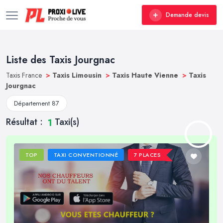
Demande devis
Liste des Taxis Jourgnac
Taxis France
>
Taxis Limousin
>
Taxis Haute Vienne
>
Taxis
Jourgnac
Département 87
Résultat :
Taxi(s)
1
TOP
TAXI CONVENTIONNÉ
7 PLACES