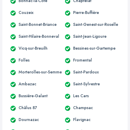
Bonnac-la-Côte
Chaptelat
Couzeix
Pierre-Buffière
Saint-Bonnet-Briance
Saint-Genest-sur-Roselle
Saint-Hilaire-Bonneval
Saint-Jean-Ligoure
Vicq-sur-Breuilh
Bessines-sur-Gartempe
Folles
Fromental
Morterolles-sur-Semme
Saint-Pardoux
Ambazac
Saint-Sylvestre
Bussière-Galant
Les Cars
Châlus 87
Champsac
Dournazac
Flavignac