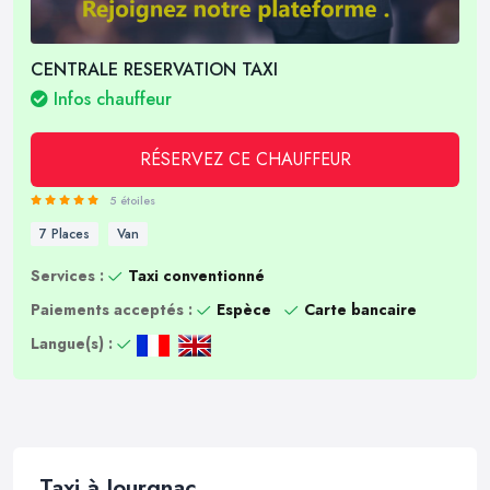
CENTRALE RESERVATION TAXI
Infos chauffeur
RÉSERVEZ CE CHAUFFEUR
5 étoiles
7 Places
Van
Services :
Taxi conventionné
Paiements acceptés :
Espèce
Carte bancaire
Langue(s) :
Taxi à Jourgnac