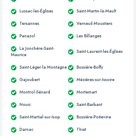
Lussac-les-Églises
Saint-Martin-le-Mault
Tersannes
Verneuil-Moustiers
Panazol
Les Billanges
La Jonchère-Saint-
Saint-Laurent-les-Églises
Maurice
Saint-Léger-la Montagne
Bussière-Boffy
Gajoubert
Mézières-sur-Issoire
Montrol-Sénard
Mortemart
Nouic
Saint-Barbant
Saint-Martial-sur-Isop
Bussière-Poitevine
Darnac
Thiat