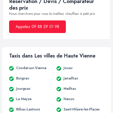
Réservation / Devis / Comparateur
des prix
Nous cherchons pour vous le meilleur chauffeur à petit prix
Appelez 09 88 29 01 98
Taxis dans Les villes de Haute Vienne
Condat-sur-Vienne
Jouac
Burgnac
Janailhac
Jourgnac
Meilhac
La Meyze
Nexon
Rilhac-Lastours
Saint-Hilaire-les-Places