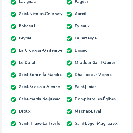
Lavignac
Pagéas
Saint-Nicolas-Courbefy
Aureil
Boisseuil
Eyjeaux
Feytiat
La Bazeuge
La Croix-sur-Gartempe
Dinsac
Le Dorat
Oradour-Saint-Genest
Saint-Sornin-la-Marche
Chaillac-sur-Vienne
Saint-Brice-sur-Vienne
Saint-Junien
Saint-Martin-de-Jussac
Dompierre-les-Églises
Droux
Magnac-Laval
Saint-Hilaire-La-Treille
Saint-Léger-Magnazeix