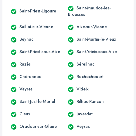
Saint-Maurice-les-
Saint-Priest-Ligoure
Brousses
Saillat-sur-Vienne
Aixe-sur-Vienne
Beynac
Saint-Martin-le-Vieux
Saint-Priest-sous-Aixe
Saint-Yrieix-sous-Aixe
Razès
Séreilhac
Chéronnac
Rochechouart
Vayres
Videix
Saint-Just-le-Martel
Rilhac-Rancon
Cieux
Javerdat
Oradour-sur-Glane
Veyrac