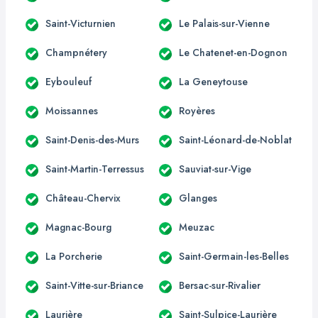
Saint-Victurnien
Le Palais-sur-Vienne
Champnétery
Le Chatenet-en-Dognon
Eybouleuf
La Geneytouse
Moissannes
Royères
Saint-Denis-des-Murs
Saint-Léonard-de-Noblat
Saint-Martin-Terressus
Sauviat-sur-Vige
Château-Chervix
Glanges
Magnac-Bourg
Meuzac
La Porcherie
Saint-Germain-les-Belles
Saint-Vitte-sur-Briance
Bersac-sur-Rivalier
Laurière
Saint-Sulpice-Laurière