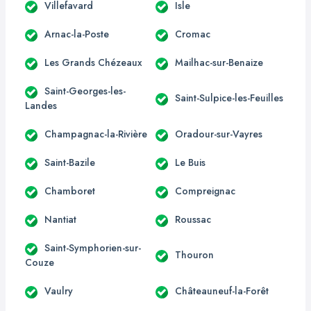
Villefavard
Isle
Arnac-la-Poste
Cromac
Les Grands Chézeaux
Mailhac-sur-Benaize
Saint-Georges-les-
Saint-Sulpice-les-Feuilles
Landes
Champagnac-la-Rivière
Oradour-sur-Vayres
Saint-Bazile
Le Buis
Chamboret
Compreignac
Nantiat
Roussac
Saint-Symphorien-sur-
Thouron
Couze
Vaulry
Châteauneuf-la-Forêt