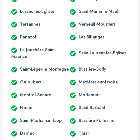
Lussac-les-Églises
Saint-Martin-le-Mault
Tersannes
Verneuil-Moustiers
Panazol
Les Billanges
La Jonchère-Saint-
Saint-Laurent-les-Églises
Maurice
Saint-Léger-la Montagne
Bussière-Boffy
Gajoubert
Mézières-sur-Issoire
Montrol-Sénard
Mortemart
Nouic
Saint-Barbant
Saint-Martial-sur-Isop
Bussière-Poitevine
Darnac
Thiat