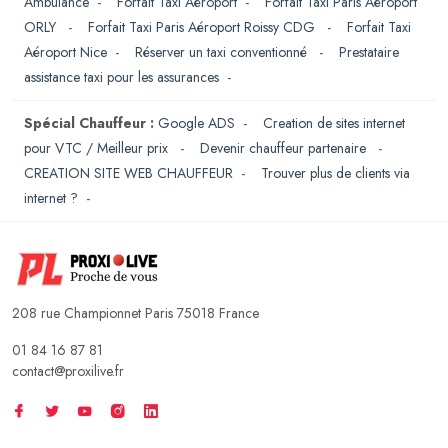
Ambulance
-
Forfait Taxi Aéroport
-
Forfait Taxi Paris Aéroport
ORLY
-
Forfait Taxi Paris Aéroport Roissy CDG
-
Forfait Taxi
Aéroport Nice
-
Réserver un taxi conventionné
-
Prestataire
assistance taxi pour les assurances
-
Spécial Chauffeur :
Google ADS
-
Creation de sites internet
pour VTC / Meilleur prix
-
Devenir chauffeur partenaire
-
CREATION SITE WEB CHAUFFEUR
-
Trouver plus de clients via
internet ?
-
208 rue Championnet Paris 75018 France
01 84 16 87 81
contact@proxilive.fr