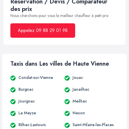
Réservation / Devis / Comparateur
des prix
Nous cherchons pour vous le meilleur chauffeur à petit prix
Appelez 09 88 29 01 98
Taxis dans Les villes de Haute Vienne
Condat-sur-Vienne
Jouac
Burgnac
Janailhac
Jourgnac
Meilhac
La Meyze
Nexon
Rilhac-Lastours
Saint-Hilaire-les-Places