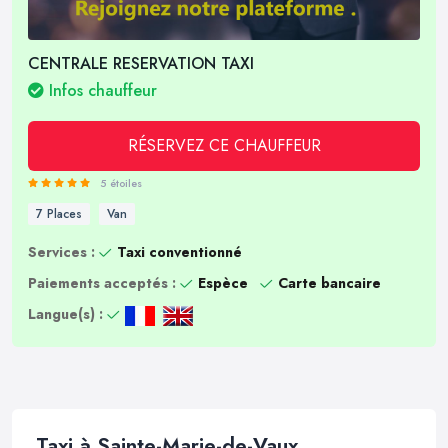
CENTRALE RESERVATION TAXI
Infos chauffeur
RÉSERVEZ CE CHAUFFEUR
5 étoiles
7 Places
Van
Services :
Taxi conventionné
Paiements acceptés :
Espèce
Carte bancaire
Langue(s) :
Taxi à Sainte-Marie-de-Vaux