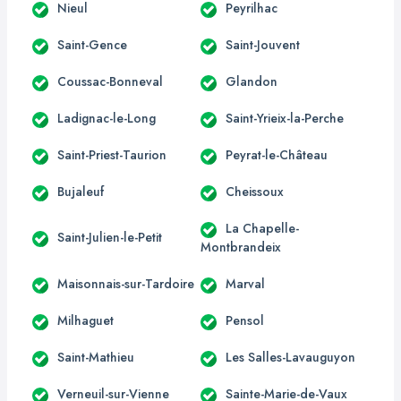
Nieul
Peyrilhac
Saint-Gence
Saint-Jouvent
Coussac-Bonneval
Glandon
Ladignac-le-Long
Saint-Yrieix-la-Perche
Saint-Priest-Taurion
Peyrat-le-Château
Bujaleuf
Cheissoux
La Chapelle-
Saint-Julien-le-Petit
Montbrandeix
Maisonnais-sur-Tardoire
Marval
Milhaguet
Pensol
Saint-Mathieu
Les Salles-Lavauguyon
Verneuil-sur-Vienne
Sainte-Marie-de-Vaux