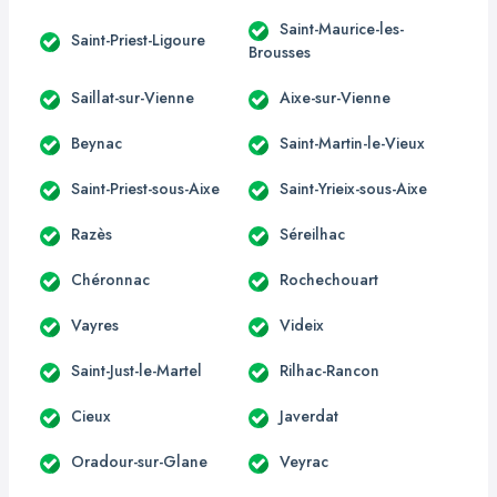
Saint-Maurice-les-
Saint-Priest-Ligoure
Brousses
Saillat-sur-Vienne
Aixe-sur-Vienne
Beynac
Saint-Martin-le-Vieux
Saint-Priest-sous-Aixe
Saint-Yrieix-sous-Aixe
Razès
Séreilhac
Chéronnac
Rochechouart
Vayres
Videix
Saint-Just-le-Martel
Rilhac-Rancon
Cieux
Javerdat
Oradour-sur-Glane
Veyrac