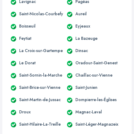
Lavignac
Pagéas
Saint-Nicolas-Courbefy
Aureil
Boisseuil
Eyjeaux
Feytiat
La Bazeuge
La Croix-sur-Gartempe
Dinsac
Le Dorat
Oradour-Saint-Genest
Saint-Sornin-la-Marche
Chaillac-sur-Vienne
Saint-Brice-sur-Vienne
Saint-Junien
Saint-Martin-de-Jussac
Dompierre-les-Églises
Droux
Magnac-Laval
Saint-Hilaire-La-Treille
Saint-Léger-Magnazeix