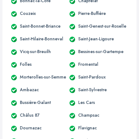
Bonnac-la-Côte
Chaptelat
Couzeix
Pierre-Buffière
Saint-Bonnet-Briance
Saint-Genest-sur-Roselle
Saint-Hilaire-Bonneval
Saint-Jean-Ligoure
Vicq-sur-Breuilh
Bessines-sur-Gartempe
Folles
Fromental
Morterolles-sur-Semme
Saint-Pardoux
Ambazac
Saint-Sylvestre
Bussière-Galant
Les Cars
Châlus 87
Champsac
Dournazac
Flavignac