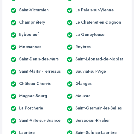
Saint-Victurnien
Le Palais-sur-Vienne
Champnétery
Le Chatenet-en-Dognon
Eybouleuf
La Geneytouse
Moissannes
Royères
Saint-Denis-des-Murs
Saint-Léonard-de-Noblat
Saint-Martin-Terressus
Sauviat-sur-Vige
Château-Chervix
Glanges
Magnac-Bourg
Meuzac
La Porcherie
Saint-Germain-les-Belles
Saint-Vitte-sur-Briance
Bersac-sur-Rivalier
Laurière
Saint-Sulpice-Laurière