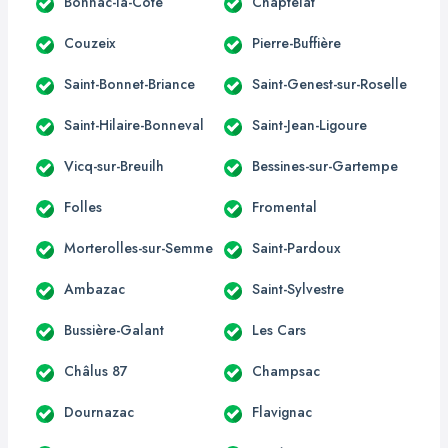
Bonnac-la-Côte
Chaptelat
Couzeix
Pierre-Buffière
Saint-Bonnet-Briance
Saint-Genest-sur-Roselle
Saint-Hilaire-Bonneval
Saint-Jean-Ligoure
Vicq-sur-Breuilh
Bessines-sur-Gartempe
Folles
Fromental
Morterolles-sur-Semme
Saint-Pardoux
Ambazac
Saint-Sylvestre
Bussière-Galant
Les Cars
Châlus 87
Champsac
Dournazac
Flavignac