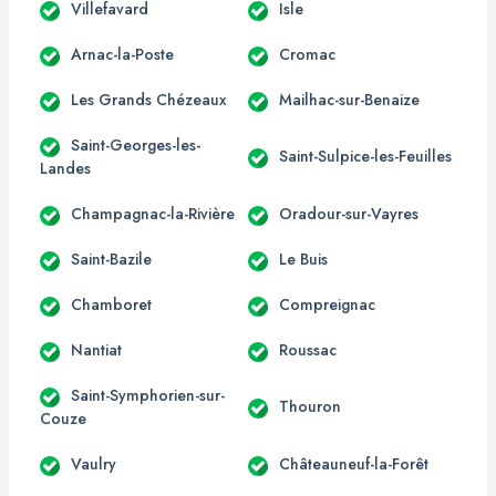
Villefavard
Isle
Arnac-la-Poste
Cromac
Les Grands Chézeaux
Mailhac-sur-Benaize
Saint-Georges-les-
Saint-Sulpice-les-Feuilles
Landes
Champagnac-la-Rivière
Oradour-sur-Vayres
Saint-Bazile
Le Buis
Chamboret
Compreignac
Nantiat
Roussac
Saint-Symphorien-sur-
Thouron
Couze
Vaulry
Châteauneuf-la-Forêt