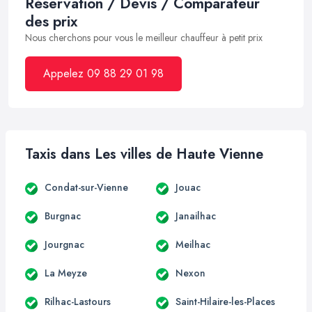
Réservation / Devis / Comparateur
des prix
Nous cherchons pour vous le meilleur chauffeur à petit prix
Appelez 09 88 29 01 98
Taxis dans Les villes de Haute Vienne
Condat-sur-Vienne
Jouac
Burgnac
Janailhac
Jourgnac
Meilhac
La Meyze
Nexon
Rilhac-Lastours
Saint-Hilaire-les-Places