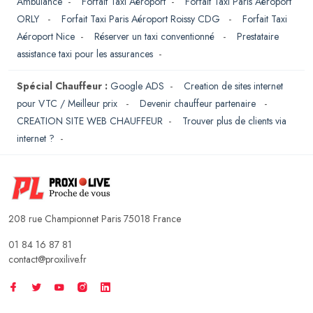
Ambulance
-
Forfait Taxi Aéroport
-
Forfait Taxi Paris Aéroport
ORLY
-
Forfait Taxi Paris Aéroport Roissy CDG
-
Forfait Taxi
Aéroport Nice
-
Réserver un taxi conventionné
-
Prestataire
assistance taxi pour les assurances
-
Spécial Chauffeur :
Google ADS
-
Creation de sites internet
pour VTC / Meilleur prix
-
Devenir chauffeur partenaire
-
CREATION SITE WEB CHAUFFEUR
-
Trouver plus de clients via
internet ?
-
208 rue Championnet Paris 75018 France
01 84 16 87 81
contact@proxilive.fr