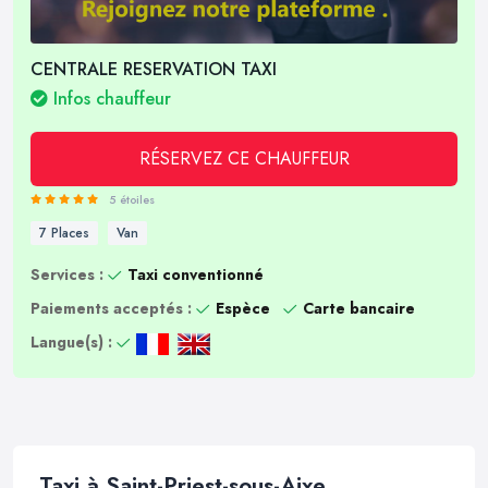
CENTRALE RESERVATION TAXI
Infos chauffeur
RÉSERVEZ CE CHAUFFEUR
5 étoiles
7 Places
Van
Services :
Taxi conventionné
Paiements acceptés :
Espèce
Carte bancaire
Langue(s) :
Taxi à Saint-Priest-sous-Aixe