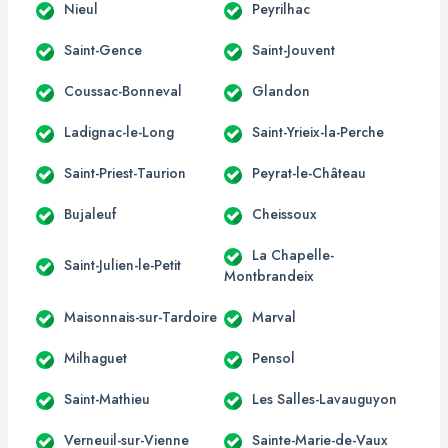
Nieul
Peyrilhac
Saint-Gence
Saint-Jouvent
Coussac-Bonneval
Glandon
Ladignac-le-Long
Saint-Yrieix-la-Perche
Saint-Priest-Taurion
Peyrat-le-Château
Bujaleuf
Cheissoux
La Chapelle-
Saint-Julien-le-Petit
Montbrandeix
Maisonnais-sur-Tardoire
Marval
Milhaguet
Pensol
Saint-Mathieu
Les Salles-Lavauguyon
Verneuil-sur-Vienne
Sainte-Marie-de-Vaux