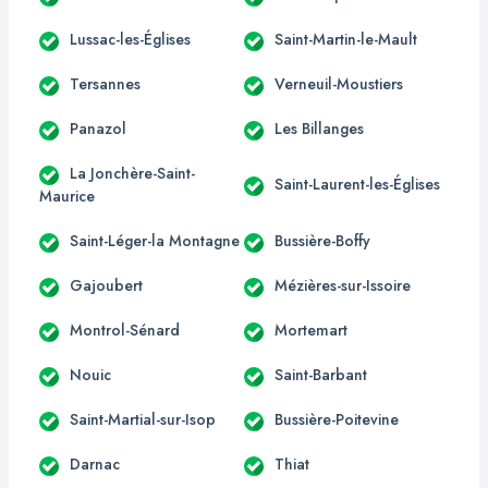
Lussac-les-Églises
Saint-Martin-le-Mault
Tersannes
Verneuil-Moustiers
Panazol
Les Billanges
La Jonchère-Saint-
Saint-Laurent-les-Églises
Maurice
Saint-Léger-la Montagne
Bussière-Boffy
Gajoubert
Mézières-sur-Issoire
Montrol-Sénard
Mortemart
Nouic
Saint-Barbant
Saint-Martial-sur-Isop
Bussière-Poitevine
Darnac
Thiat