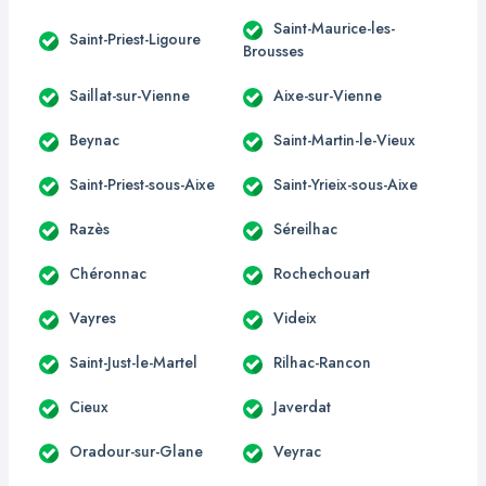
Saint-Maurice-les-
Saint-Priest-Ligoure
Brousses
Saillat-sur-Vienne
Aixe-sur-Vienne
Beynac
Saint-Martin-le-Vieux
Saint-Priest-sous-Aixe
Saint-Yrieix-sous-Aixe
Razès
Séreilhac
Chéronnac
Rochechouart
Vayres
Videix
Saint-Just-le-Martel
Rilhac-Rancon
Cieux
Javerdat
Oradour-sur-Glane
Veyrac