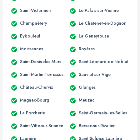
Saint-Victurnien
Le Palais-sur-Vienne
Champnétery
Le Chatenet-en-Dognon
Eybouleuf
La Geneytouse
Moissannes
Royères
Saint-Denis-des-Murs
Saint-Léonard-de-Noblat
Saint-Martin-Terressus
Sauviat-sur-Vige
Château-Chervix
Glanges
Magnac-Bourg
Meuzac
La Porcherie
Saint-Germain-les-Belles
Saint-Vitte-sur-Briance
Bersac-sur-Rivalier
Laurière
Saint-Sulpice-Laurière