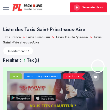
Demande devis
Liste des Taxis Saint-Priest-sous-Aixe
Taxis France
>
Taxis Limousin
>
Taxis Haute Vienne
>
Taxis
Saint-Priest-sous-Aixe
Département 87
Résultat :
Taxi(s)
1
TOP
TAXI CONVENTIONNÉ
7 PLACES