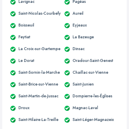
Lavignac
Pagéas
Saint-Nicolas-Courbefy
Aureil
Boisseuil
Eyjeaux
Feytiat
La Bazeuge
La Croix-sur-Gartempe
Dinsac
Le Dorat
Oradour-Saint-Genest
Saint-Sornin-la-Marche
Chaillac-sur-Vienne
Saint-Brice-sur-Vienne
Saint-Junien
Saint-Martin-de-Jussac
Dompierre-les-Églises
Droux
Magnac-Laval
Saint-Hilaire-La-Treille
Saint-Léger-Magnazeix