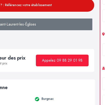
? : Référencez votre établissement
int-Laurent-les-Églises
ur des prix
Appelez 09 88 29 01 98
t prix
enne
Burgnac