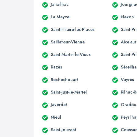
Janailhac
Jourgna
La Meyze
Nexon
Saint-Hilaire-les-Places
Saint-Pr
Saillat-sur-Vienne
Aixe-su
Saint-Martin-le-Vieux
Saint-Pr
Razès
Séreilha
Rochechouart
Vayres
Saint-Just-le-Martel
Rilhac-
Javerdat
Oradour
Nieul
Peyrilha
Saint-Jouvent
Coussac