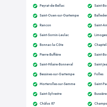
Peyrat-de-Bellac
Saint-Bo
Saint-Ouen-sur-Gartempe
Ballede
Rancon
Saint-A
Saint-Sornin-Leulac
Limoge
Bonnac-la-Côte
Chaptel
Pierre-Buffière
Saint-Bo
Saint-Hilaire-Bonneval
Saint-Je
Bessines-sur-Gartempe
Folles
Morterolles-sur-Semme
Saint-P
Saint-Sylvestre
Bussièr
Châlus 87
Champs