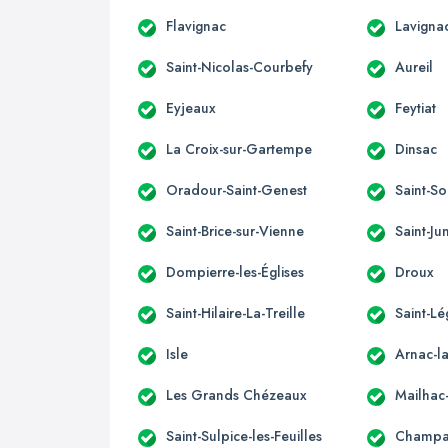
Flavignac
Lavigna
Saint-Nicolas-Courbefy
Aureil
Eyjeaux
Feytiat
La Croix-sur-Gartempe
Dinsac
Oradour-Saint-Genest
Saint-So
Saint-Brice-sur-Vienne
Saint-Ju
Dompierre-les-Églises
Droux
Saint-Hilaire-La-Treille
Saint-L
Isle
Arnac-l
Les Grands Chézeaux
Mailhac
Saint-Sulpice-les-Feuilles
Champag