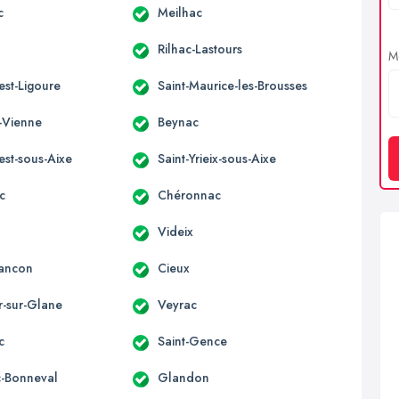
c
Meilhac
Rilhac-Lastours
Me
iest-Ligoure
Saint-Maurice-les-Brousses
r-Vienne
Beynac
iest-sous-Aixe
Saint-Yrieix-sous-Aixe
c
Chéronnac
Videix
Rancon
Cieux
-sur-Glane
Veyrac
c
Saint-Gence
-Bonneval
Glandon