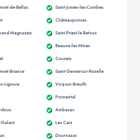
nnet-de-Bellac
Saint-Junien-les-Combes
nt
Châteauponsac
mand-Magnazeix
Saint-Priest-le-Betoux
s
Beaune-les-Mines
at
Couzeix
nnet-Briance
Saint-Genest-sur-Roselle
an-Ligoure
Vicq-sur-Breuilh
Fromental
ardoux
Ambazac
e-Galant
Les Cars
ac
Dournazac