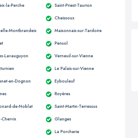
ieix-la-Perche
Saint-Priest-Taurion
Cheissoux
elle-Montbrandeix
Maisonnais-sur-Tardoire
et
Pensol
les-Lavauguyon
Verneuil-sur-Vienne
cturnien
Le Palais-sur-Vienne
enet-en-Dognon
Eybouleuf
nes
Royères
éonard-de-Noblat
Saint-Martin-Terressus
-Chervix
Glanges
La Porcherie