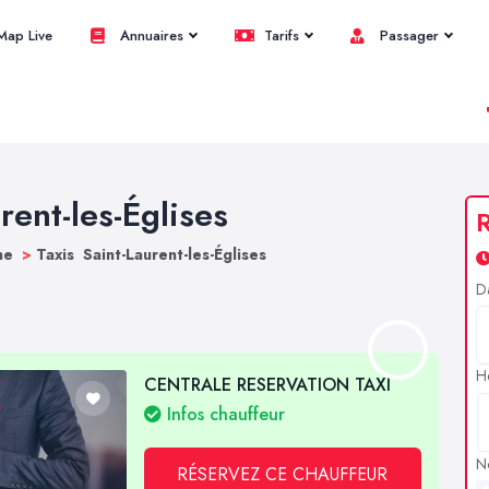
ap Live
Annuaires
Tarifs
Passager
rent-les-Églises
R
nne
>
Taxis Saint-Laurent-les-Églises
D
H
CENTRALE RESERVATION TAXI
Infos chauffeur
N
RÉSERVEZ CE CHAUFFEUR