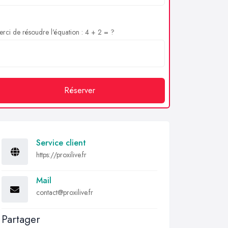
rci de résoudre l'équation : 4 + 2 = ?
Réserver
Service client
https://proxilive.fr
Mail
contact@proxilive.fr
Partager