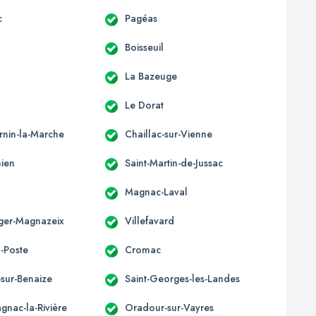
c
Pagéas
Boisseuil
La Bazeuge
Le Dorat
rnin-la-Marche
Chaillac-sur-Vienne
nien
Saint-Martin-de-Jussac
Magnac-Laval
éger-Magnazeix
Villefavard
a-Poste
Cromac
-sur-Benaize
Saint-Georges-les-Landes
nac-la-Rivière
Oradour-sur-Vayres