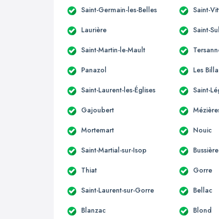
Saint-Germain-les-Belles
Saint-Vi
Laurière
Saint-Su
Saint-Martin-le-Mault
Tersann
Panazol
Les Bill
Saint-Laurent-les-Églises
Saint-L
Gajoubert
Mézières
Mortemart
Nouic
Saint-Martial-sur-Isop
Bussière
Thiat
Gorre
Saint-Laurent-sur-Gorre
Bellac
Blanzac
Blond