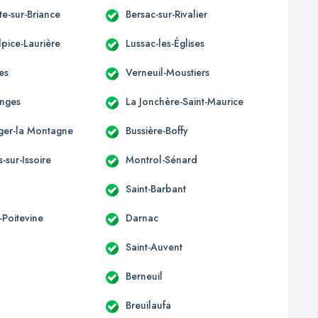
tte-sur-Briance
Bersac-sur-Rivalier
lpice-Laurière
Lussac-les-Églises
es
Verneuil-Moustiers
anges
La Jonchère-Saint-Maurice
éger-la Montagne
Bussière-Boffy
-sur-Issoire
Montrol-Sénard
Saint-Barbant
-Poitevine
Darnac
Saint-Auvent
Berneuil
Breuilaufa