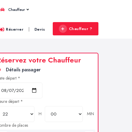
Chauffeur
Chauffeur ?
|
Réserver
Devis
éservez votre Chauffeur
Détails passager
ate départ *
eure départ *
H
MIN
ombre de places