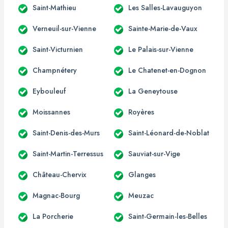
Saint-Mathieu
Les Salles-Lavauguyon
Verneuil-sur-Vienne
Sainte-Marie-de-Vaux
Saint-Victurnien
Le Palais-sur-Vienne
Champnétery
Le Chatenet-en-Dognon
Eybouleuf
La Geneytouse
Moissannes
Royères
Saint-Denis-des-Murs
Saint-Léonard-de-Noblat
Saint-Martin-Terressus
Sauviat-sur-Vige
Château-Chervix
Glanges
Magnac-Bourg
Meuzac
La Porcherie
Saint-Germain-les-Belles