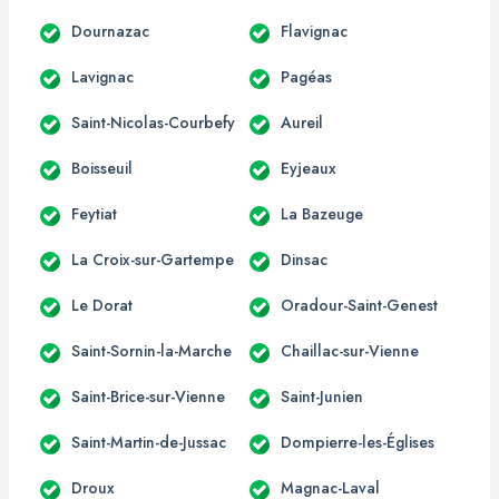
Dournazac
Flavignac
Lavignac
Pagéas
Saint-Nicolas-Courbefy
Aureil
Boisseuil
Eyjeaux
Feytiat
La Bazeuge
La Croix-sur-Gartempe
Dinsac
Le Dorat
Oradour-Saint-Genest
Saint-Sornin-la-Marche
Chaillac-sur-Vienne
Saint-Brice-sur-Vienne
Saint-Junien
Saint-Martin-de-Jussac
Dompierre-les-Églises
Droux
Magnac-Laval