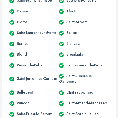
Saint-Martial-sur-Isop
Bussière-Poitevine
Darnac
Thiat
Gorre
Saint-Auvent
Saint-Laurent-sur-Gorre
Bellac
Berneuil
Blanzac
Blond
Breuilaufa
Peyrat-de-Bellac
Saint-Bonnet-de-Bellac
Saint-Ouen-sur-
Saint-Junien-les-Combes
Gartempe
Balledent
Châteauponsac
Rancon
Saint-Amand-Magnazeix
Saint-Priest-le-Betoux
Saint-Sornin-Leulac