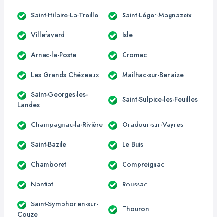
Saint-Hilaire-La-Treille
Saint-Léger-Magnazeix
Villefavard
Isle
Arnac-la-Poste
Cromac
Les Grands Chézeaux
Mailhac-sur-Benaize
Saint-Georges-les-
Saint-Sulpice-les-Feuilles
Landes
Champagnac-la-Rivière
Oradour-sur-Vayres
Saint-Bazile
Le Buis
Chamboret
Compreignac
Nantiat
Roussac
Saint-Symphorien-sur-
Thouron
Couze