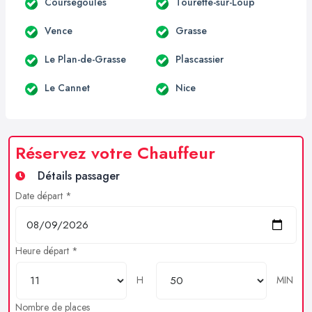
Coursegoules
Tourette-sur-Loup
Vence
Grasse
Le Plan-de-Grasse
Plascassier
Le Cannet
Nice
Réservez votre Chauffeur
Détails passager
Date départ *
Heure départ *
H
MIN
Nombre de places