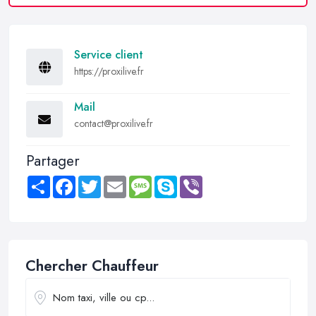
Service client
https://proxilive.fr
Mail
contact@proxilive.fr
Partager
Share
Facebook
Twitter
Email
Message
Skype
Viber
Chercher Chauffeur