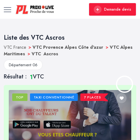
Demande devis
Liste des VTC Ascros
VTC France
>
VTC Provence Alpes Côte d'azur
>
VTC Alpes
Maritimes
>
VTC Ascros
Département 06
Résultat :
VTC
1
TOP
TAXI CONVENTIONNÉ
7 PLACES