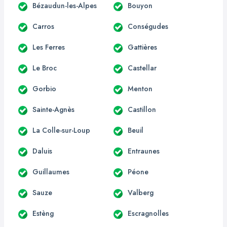
Bézaudun-les-Alpes
Bouyon
Carros
Conségudes
Les Ferres
Gattières
Le Broc
Castellar
Gorbio
Menton
Sainte-Agnès
Castillon
La Colle-sur-Loup
Beuil
Daluis
Entraunes
Guillaumes
Péone
Sauze
Valberg
Estèng
Escragnolles