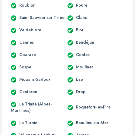
Roubion
Roure
Saint-Sauveur-sur-Tinée
Clans
Valdeblore
Biot
Cannes
Bendéjun
Coaraze
Contes
Sospel
Moulinet
Mouans-Sartoux
Éze
Cantaron
Drap
La Trinité (Alpes-
Roquefort-les-Pins
Maritimes)
La Turbie
Beaulieu-sur-Mer
Villeneuve-Loubet
Ascros