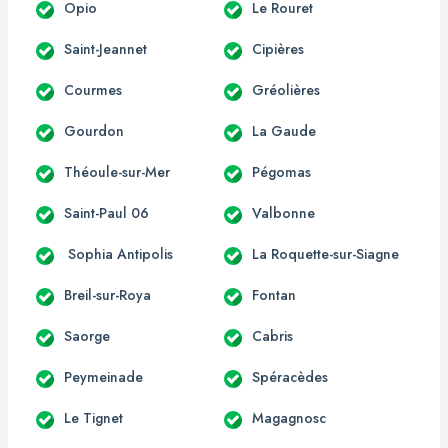
Opio
Le Rouret
Saint-Jeannet
Cipières
Courmes
Gréolières
Gourdon
La Gaude
Théoule-sur-Mer
Pégomas
Saint-Paul 06
Valbonne
Sophia Antipolis
La Roquette-sur-Siagne
Breil-sur-Roya
Fontan
Saorge
Cabris
Peymeinade
Spéracèdes
Le Tignet
Magagnosc