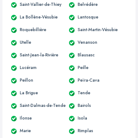
Saint-Vallier-de-Thiey
Belvédère
La Bollène-Vésubie
Lantosque
Roquebillière
Saint-Martin-Vésubie
Utelle
Venanson
Saint-Jean-la-Rivière
Blausasc
Lucéram
Peille
Peillon
Peïra-Cava
La Brigue
Tende
Saint-Dalmas-de-Tende
Bairols
Ilonse
Isola
Marie
Rimplas