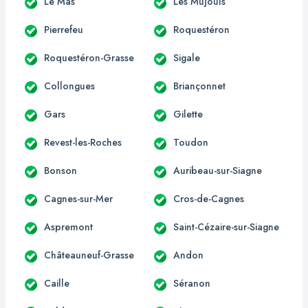
Le Mas
Les Mujouls
Pierrefeu
Roquestéron
Roquestéron-Grasse
Sigale
Collongues
Briançonnet
Gars
Gilette
Revest-les-Roches
Toudon
Bonson
Auribeau-sur-Siagne
Cagnes-sur-Mer
Cros-de-Cagnes
Aspremont
Saint-Cézaire-sur-Siagne
Châteauneuf-Grasse
Andon
Caille
Séranon