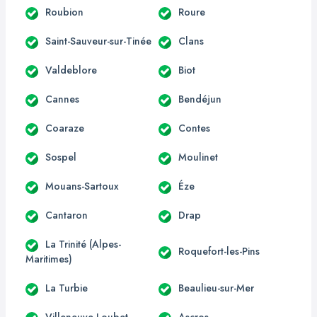
Roubion
Roure
Saint-Sauveur-sur-Tinée
Clans
Valdeblore
Biot
Cannes
Bendéjun
Coaraze
Contes
Sospel
Moulinet
Mouans-Sartoux
Éze
Cantaron
Drap
La Trinité (Alpes-
Roquefort-les-Pins
Maritimes)
La Turbie
Beaulieu-sur-Mer
Villeneuve-Loubet
Ascros