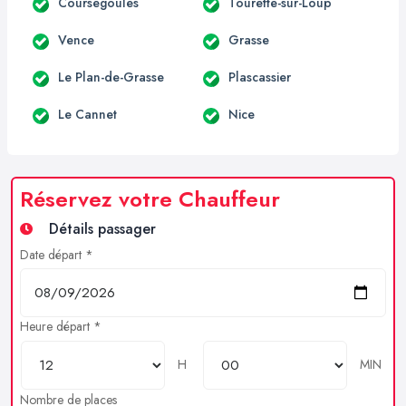
Coursegoules
Tourette-sur-Loup
Vence
Grasse
Le Plan-de-Grasse
Plascassier
Le Cannet
Nice
Réservez votre Chauffeur
Détails passager
Date départ *
Heure départ *
H
MIN
Nombre de places