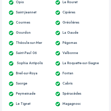
Opio
Le Rouret
Saint-Jeannet
Cipières
Courmes
Gréolières
Gourdon
La Gaude
Théoule-sur-Mer
Pégomas
Saint-Paul 06
Valbonne
Sophia Antipolis
La Roquette-sur-Siagne
Breil-sur-Roya
Fontan
Saorge
Cabris
Peymeinade
Spéracèdes
Le Tignet
Magagnosc