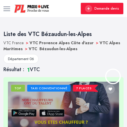
Demande devis
Liste des VTC Bézaudun-les-Alpes
VTC France
>
VTC Provence Alpes Côte d'azur
>
VTC Alpes
Maritimes
>
VTC Bézaudun-les-Alpes
Département 06
Résultat :
VTC
1
TOP
TAXI CONVENTIONNÉ
7 PLACES