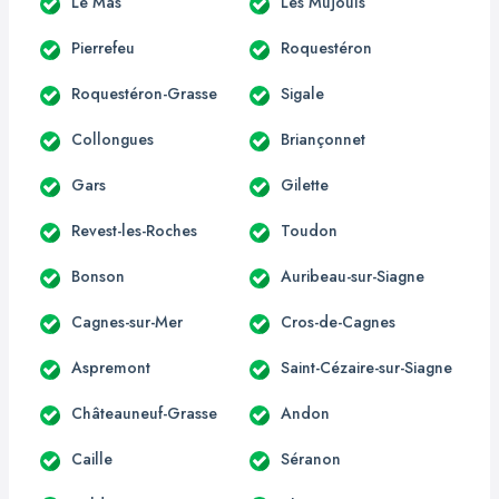
Le Mas
Les Mujouls
Pierrefeu
Roquestéron
Roquestéron-Grasse
Sigale
Collongues
Briançonnet
Gars
Gilette
Revest-les-Roches
Toudon
Bonson
Auribeau-sur-Siagne
Cagnes-sur-Mer
Cros-de-Cagnes
Aspremont
Saint-Cézaire-sur-Siagne
Châteauneuf-Grasse
Andon
Caille
Séranon