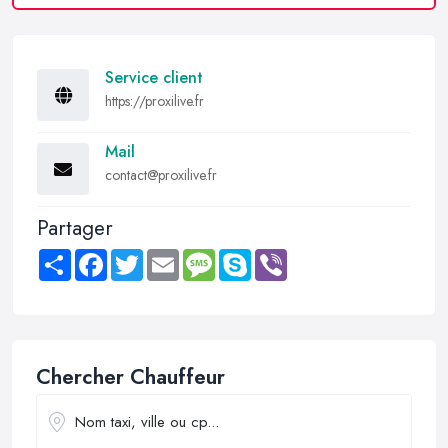
Service client
https://proxilive.fr
Mail
contact@proxilive.fr
Partager
Share
Facebook
Twitter
Email
Message
Skype
Viber
Chercher Chauffeur