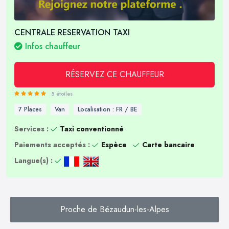
CENTRALE RESERVATION TAXI
Infos chauffeur
RÉSERVEZ CE CHAUFFEUR
5 étoiles
7 Places
Van
Localisation : FR / BE
Services :
Taxi conventionné
Paiements acceptés :
Espèce
Carte bancaire
Langue(s) :
Proche de Bézaudun-les-Alpes