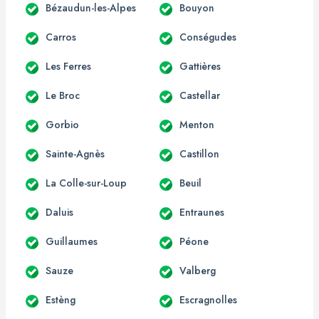
Bézaudun-les-Alpes
Bouyon
Carros
Conségudes
Les Ferres
Gattières
Le Broc
Castellar
Gorbio
Menton
Sainte-Agnès
Castillon
La Colle-sur-Loup
Beuil
Daluis
Entraunes
Guillaumes
Péone
Sauze
Valberg
Estèng
Escragnolles