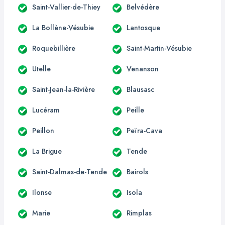
Saint-Vallier-de-Thiey
Belvédère
La Bollène-Vésubie
Lantosque
Roquebillière
Saint-Martin-Vésubie
Utelle
Venanson
Saint-Jean-la-Rivière
Blausasc
Lucéram
Peille
Peillon
Peïra-Cava
La Brigue
Tende
Saint-Dalmas-de-Tende
Bairols
Ilonse
Isola
Marie
Rimplas