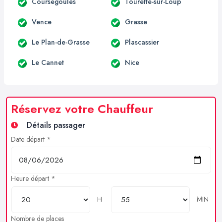
Coursegoules
Tourette-sur-Loup
Vence
Grasse
Le Plan-de-Grasse
Plascassier
Le Cannet
Nice
Réservez votre Chauffeur
Détails passager
Date départ *
Heure départ *
H
MIN
Nombre de places