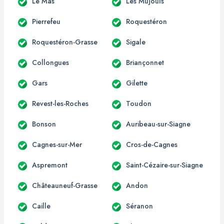
Le Mas
Les Mujouls
Pierrefeu
Roquestéron
Roquestéron-Grasse
Sigale
Collongues
Briançonnet
Gars
Gilette
Revest-les-Roches
Toudon
Bonson
Auribeau-sur-Siagne
Cagnes-sur-Mer
Cros-de-Cagnes
Aspremont
Saint-Cézaire-sur-Siagne
Châteauneuf-Grasse
Andon
Caille
Séranon