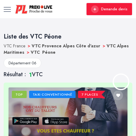
Demande devis
Liste des VTC Péone
VTC France
>
VTC Provence Alpes Côte d'azur
>
VTC Alpes
Maritimes
>
VTC Péone
Département 06
Résultat :
VTC
1
TOP
TAXI CONVENTIONNÉ
7 PLACES