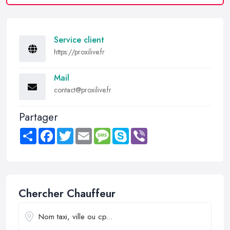
Service client
https://proxilive.fr
Mail
contact@proxilive.fr
Partager
Share
Facebook
Twitter
Email
Message
Skype
Viber
Chercher Chauffeur