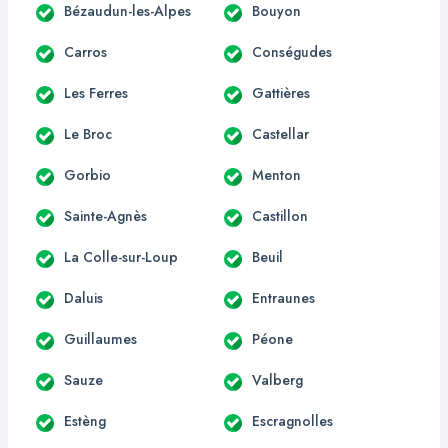
Bézaudun-les-Alpes
Bouyon
Carros
Conségudes
Les Ferres
Gattières
Le Broc
Castellar
Gorbio
Menton
Sainte-Agnès
Castillon
La Colle-sur-Loup
Beuil
Daluis
Entraunes
Guillaumes
Péone
Sauze
Valberg
Estèng
Escragnolles