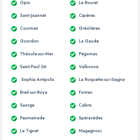
Opio
Le Rouret
Saint-Jeannet
Cipières
Courmes
Gréolières
Gourdon
La Gaude
Théoule-sur-Mer
Pégomas
Saint-Paul 06
Valbonne
Sophia Antipolis
La Roquette-sur-Siagne
Breil-sur-Roya
Fontan
Saorge
Cabris
Peymeinade
Spéracèdes
Le Tignet
Magagnosc