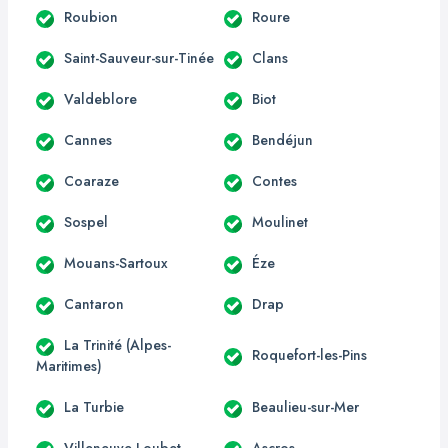
Roubion
Roure
Saint-Sauveur-sur-Tinée
Clans
Valdeblore
Biot
Cannes
Bendéjun
Coaraze
Contes
Sospel
Moulinet
Mouans-Sartoux
Éze
Cantaron
Drap
La Trinité (Alpes-
Roquefort-les-Pins
Maritimes)
La Turbie
Beaulieu-sur-Mer
Villeneuve-Loubet
Ascros