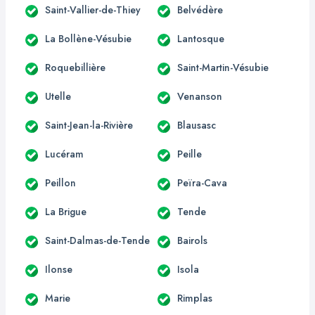
Saint-Vallier-de-Thiey
Belvédère
La Bollène-Vésubie
Lantosque
Roquebillière
Saint-Martin-Vésubie
Utelle
Venanson
Saint-Jean-la-Rivière
Blausasc
Lucéram
Peille
Peillon
Peïra-Cava
La Brigue
Tende
Saint-Dalmas-de-Tende
Bairols
Ilonse
Isola
Marie
Rimplas