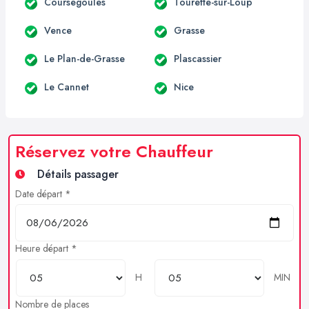
Coursegoules
Tourette-sur-Loup
Vence
Grasse
Le Plan-de-Grasse
Plascassier
Le Cannet
Nice
Réservez votre Chauffeur
Détails passager
Date départ *
Heure départ *
H
MIN
Nombre de places