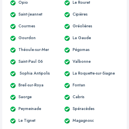
Opio
Le Rouret
Saint-Jeannet
Cipières
Courmes
Gréolières
Gourdon
La Gaude
Théoule-sur-Mer
Pégomas
Saint-Paul 06
Valbonne
Sophia Antipolis
La Roquette-sur-Siagne
Breil-sur-Roya
Fontan
Saorge
Cabris
Peymeinade
Spéracèdes
Le Tignet
Magagnosc