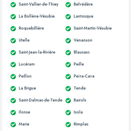
Saint-Vallier-de-Thiey
Belvédère
La Bollène-Vésubie
Lantosque
Roquebillière
Saint-Martin-Vésubie
Utelle
Venanson
Saint-Jean-la-Rivière
Blausasc
Lucéram
Peille
Peillon
Peïra-Cava
La Brigue
Tende
Saint-Dalmas-de-Tende
Bairols
Ilonse
Isola
Marie
Rimplas