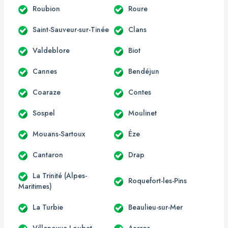
Roubion
Roure
Saint-Sauveur-sur-Tinée
Clans
Valdeblore
Biot
Cannes
Bendéjun
Coaraze
Contes
Sospel
Moulinet
Mouans-Sartoux
Éze
Cantaron
Drap
La Trinité (Alpes-
Roquefort-les-Pins
Maritimes)
La Turbie
Beaulieu-sur-Mer
Villeneuve-Loubet
Ascros