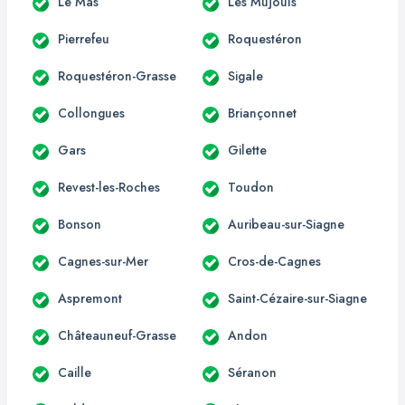
Le Mas
Les Mujouls
Pierrefeu
Roquestéron
Roquestéron-Grasse
Sigale
Collongues
Briançonnet
Gars
Gilette
Revest-les-Roches
Toudon
Bonson
Auribeau-sur-Siagne
Cagnes-sur-Mer
Cros-de-Cagnes
Aspremont
Saint-Cézaire-sur-Siagne
Châteauneuf-Grasse
Andon
Caille
Séranon