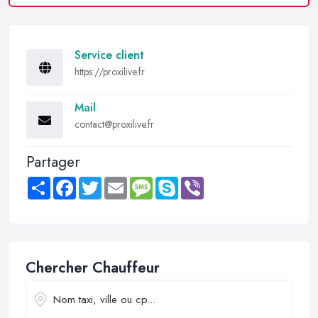
Service client
https://proxilive.fr
Mail
contact@proxilive.fr
Partager
Share
Facebook
Twitter
Email
Message
Skype
Viber
Chercher Chauffeur