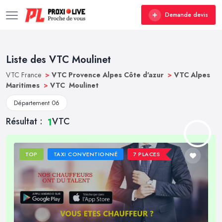
Demande devis
Liste des VTC Moulinet
VTC France
>
VTC Provence Alpes Côte d'azur
>
VTC Alpes
Maritimes
>
VTC Moulinet
Département 06
Résultat :
VTC
1
TOP
TAXI CONVENTIONNÉ
7 PLACES