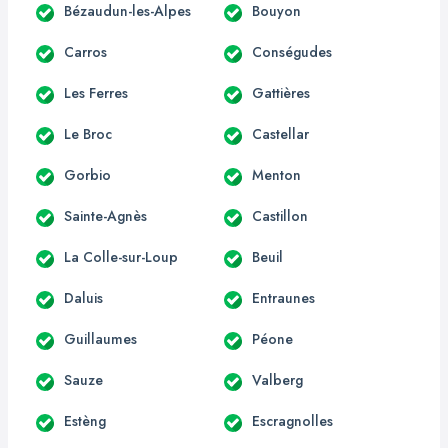
Bézaudun-les-Alpes
Bouyon
Carros
Conségudes
Les Ferres
Gattières
Le Broc
Castellar
Gorbio
Menton
Sainte-Agnès
Castillon
La Colle-sur-Loup
Beuil
Daluis
Entraunes
Guillaumes
Péone
Sauze
Valberg
Estèng
Escragnolles