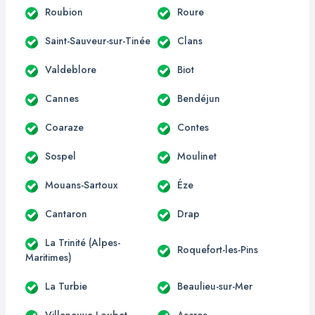
Roubion
Roure
Saint-Sauveur-sur-Tinée
Clans
Valdeblore
Biot
Cannes
Bendéjun
Coaraze
Contes
Sospel
Moulinet
Mouans-Sartoux
Éze
Cantaron
Drap
La Trinité (Alpes-
Roquefort-les-Pins
Maritimes)
La Turbie
Beaulieu-sur-Mer
Villeneuve-Loubet
Ascros