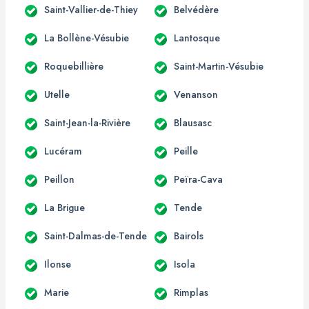
Saint-Vallier-de-Thiey
Belvédère
La Bollène-Vésubie
Lantosque
Roquebillière
Saint-Martin-Vésubie
Utelle
Venanson
Saint-Jean-la-Rivière
Blausasc
Lucéram
Peille
Peillon
Peïra-Cava
La Brigue
Tende
Saint-Dalmas-de-Tende
Bairols
Ilonse
Isola
Marie
Rimplas