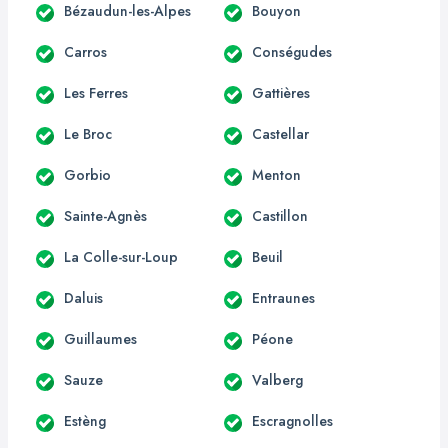
Bézaudun-les-Alpes
Bouyon
Carros
Conségudes
Les Ferres
Gattières
Le Broc
Castellar
Gorbio
Menton
Sainte-Agnès
Castillon
La Colle-sur-Loup
Beuil
Daluis
Entraunes
Guillaumes
Péone
Sauze
Valberg
Estèng
Escragnolles