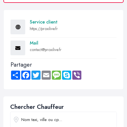
Service client
https://proxilive.fr
Mail
contact@proxilive.fr
Partager
Share
Facebook
Twitter
Email
Message
Skype
Viber
Chercher Chauffeur