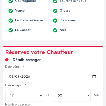
Coursegoules
Tourette-sur-Loup
Vence
Grasse
Le Plan-de-Grasse
Plascassier
Le Cannet
Nice
Réservez votre Chauffeur
Détails passager
Date départ *
Heure départ *
H
MIN
Nombre de places