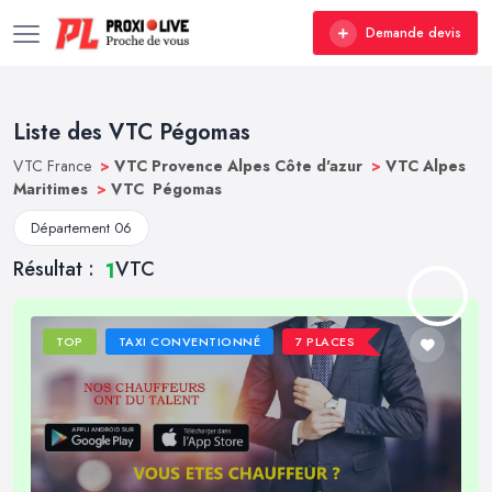
Demande devis
Liste des VTC Pégomas
VTC France
>
VTC Provence Alpes Côte d'azur
>
VTC Alpes
Maritimes
>
VTC Pégomas
Département 06
Résultat :
VTC
1
TOP
TAXI CONVENTIONNÉ
7 PLACES