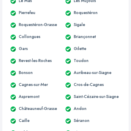
Le Mas
Les Mujouls
Pierrefeu
Roquestéron
Roquestéron-Grasse
Sigale
Collongues
Briançonnet
Gars
Gilette
Revest-les-Roches
Toudon
Bonson
Auribeau-sur-Siagne
Cagnes-sur-Mer
Cros-de-Cagnes
Aspremont
Saint-Cézaire-sur-Siagne
Châteauneuf-Grasse
Andon
Caille
Séranon