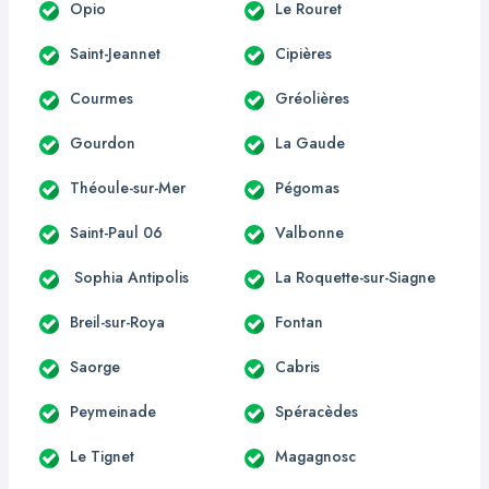
Opio
Le Rouret
Saint-Jeannet
Cipières
Courmes
Gréolières
Gourdon
La Gaude
Théoule-sur-Mer
Pégomas
Saint-Paul 06
Valbonne
Sophia Antipolis
La Roquette-sur-Siagne
Breil-sur-Roya
Fontan
Saorge
Cabris
Peymeinade
Spéracèdes
Le Tignet
Magagnosc