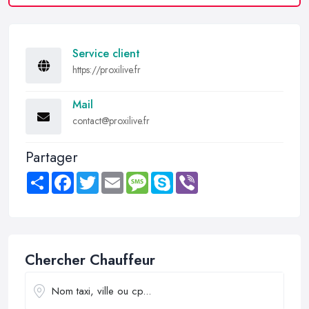
Service client
https://proxilive.fr
Mail
contact@proxilive.fr
Partager
Share
Facebook
Twitter
Email
Message
Skype
Viber
Chercher Chauffeur