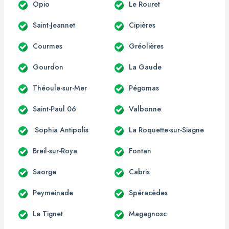
Opio
Le Rouret
Saint-Jeannet
Cipières
Courmes
Gréolières
Gourdon
La Gaude
Théoule-sur-Mer
Pégomas
Saint-Paul 06
Valbonne
Sophia Antipolis
La Roquette-sur-Siagne
Breil-sur-Roya
Fontan
Saorge
Cabris
Peymeinade
Spéracèdes
Le Tignet
Magagnosc