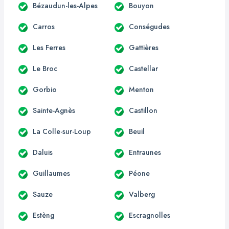
Bézaudun-les-Alpes
Bouyon
Carros
Conségudes
Les Ferres
Gattières
Le Broc
Castellar
Gorbio
Menton
Sainte-Agnès
Castillon
La Colle-sur-Loup
Beuil
Daluis
Entraunes
Guillaumes
Péone
Sauze
Valberg
Estèng
Escragnolles