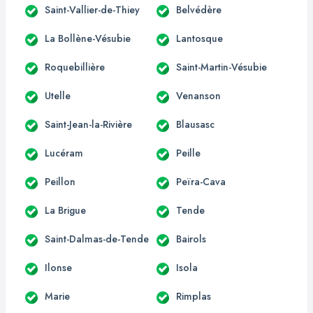
Saint-Vallier-de-Thiey
Belvédère
La Bollène-Vésubie
Lantosque
Roquebillière
Saint-Martin-Vésubie
Utelle
Venanson
Saint-Jean-la-Rivière
Blausasc
Lucéram
Peille
Peillon
Peïra-Cava
La Brigue
Tende
Saint-Dalmas-de-Tende
Bairols
Ilonse
Isola
Marie
Rimplas