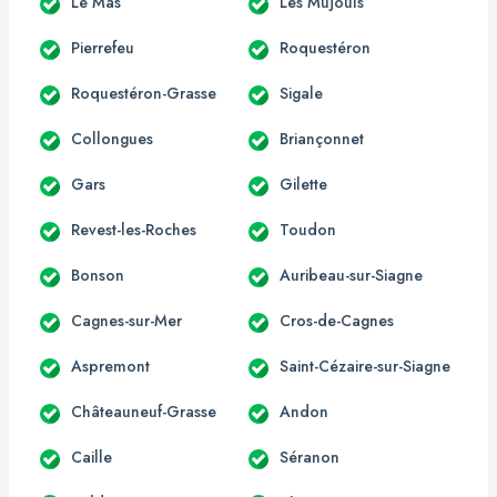
Le Mas
Les Mujouls
Pierrefeu
Roquestéron
Roquestéron-Grasse
Sigale
Collongues
Briançonnet
Gars
Gilette
Revest-les-Roches
Toudon
Bonson
Auribeau-sur-Siagne
Cagnes-sur-Mer
Cros-de-Cagnes
Aspremont
Saint-Cézaire-sur-Siagne
Châteauneuf-Grasse
Andon
Caille
Séranon