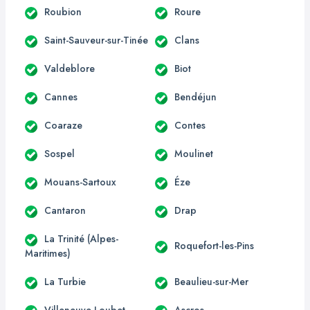
Roubion
Roure
Saint-Sauveur-sur-Tinée
Clans
Valdeblore
Biot
Cannes
Bendéjun
Coaraze
Contes
Sospel
Moulinet
Mouans-Sartoux
Éze
Cantaron
Drap
La Trinité (Alpes-
Roquefort-les-Pins
Maritimes)
La Turbie
Beaulieu-sur-Mer
Villeneuve-Loubet
Ascros