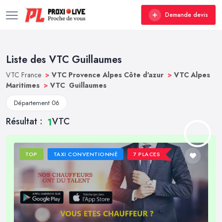
Demande devis
Liste des VTC Guillaumes
VTC France
>
VTC Provence Alpes Côte d'azur
>
VTC Alpes
Maritimes
>
VTC Guillaumes
Département 06
Résultat :
VTC
1
TOP
TAXI CONVENTIONNÉ
7 PLACES