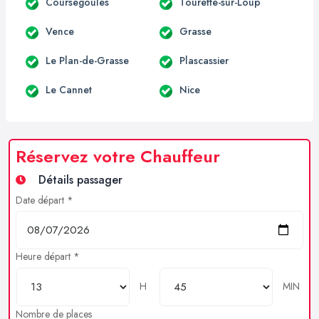
Coursegoules
Tourette-sur-Loup
Vence
Grasse
Le Plan-de-Grasse
Plascassier
Le Cannet
Nice
Réservez votre Chauffeur
Détails passager
Date départ *
Heure départ *
H
MIN
Nombre de places