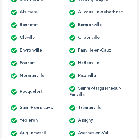
Alvimare
Auzouville-Auberbosc
Bennetot
Bermonville
Cléville
Cliponville
Envronville
Fauville-en-Caux
Foucart
Hattenville
Normanville
Ricarville
Sainte-Marguerite-sur-
Rocquefort
Fauville
Saint-Pierre-Lavis
Trémauville
Yébleron
Assigny
Auquemesnil
Avesnes-en-Val