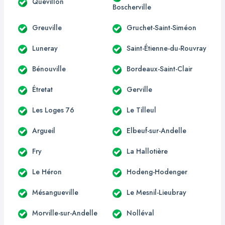
Quevillon
Boscherville
Greuville
Gruchet-Saint-Siméon
Luneray
Saint-Étienne-du-Rouvray
Bénouville
Bordeaux-Saint-Clair
Étretat
Gerville
Les Loges 76
Le Tilleul
Argueil
Elbeuf-sur-Andelle
Fry
La Hallotière
Le Héron
Hodeng-Hodenger
Mésangueville
Le Mesnil-Lieubray
Morville-sur-Andelle
Nolléval