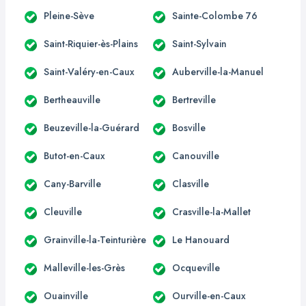
Pleine-Sève
Sainte-Colombe 76
Saint-Riquier-ès-Plains
Saint-Sylvain
Saint-Valéry-en-Caux
Auberville-la-Manuel
Bertheauville
Bertreville
Beuzeville-la-Guérard
Bosville
Butot-en-Caux
Canouville
Cany-Barville
Clasville
Cleuville
Crasville-la-Mallet
Grainville-la-Teinturière
Le Hanouard
Malleville-les-Grès
Ocqueville
Ouainville
Ourville-en-Caux