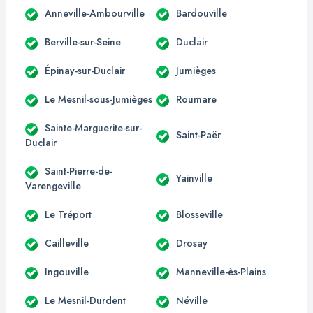
Anneville-Ambourville
Bardouville
Berville-sur-Seine
Duclair
Épinay-sur-Duclair
Jumièges
Le Mesnil-sous-Jumièges
Roumare
Sainte-Marguerite-sur-
Saint-Paër
Duclair
Saint-Pierre-de-
Yainville
Varengeville
Le Tréport
Blosseville
Cailleville
Drosay
Ingouville
Manneville-ès-Plains
Le Mesnil-Durdent
Néville