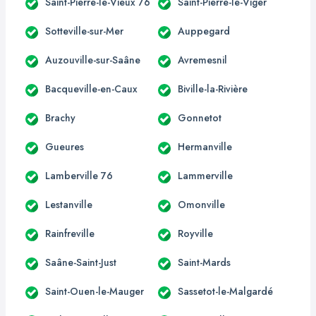
Saint-Pierre-le-Vieux 76
Saint-Pierre-le-Viger
Sotteville-sur-Mer
Auppegard
Auzouville-sur-Saâne
Avremesnil
Bacqueville-en-Caux
Biville-la-Rivière
Brachy
Gonnetot
Gueures
Hermanville
Lamberville 76
Lammerville
Lestanville
Omonville
Rainfreville
Royville
Saâne-Saint-Just
Saint-Mards
Saint-Ouen-le-Mauger
Sassetot-le-Malgardé