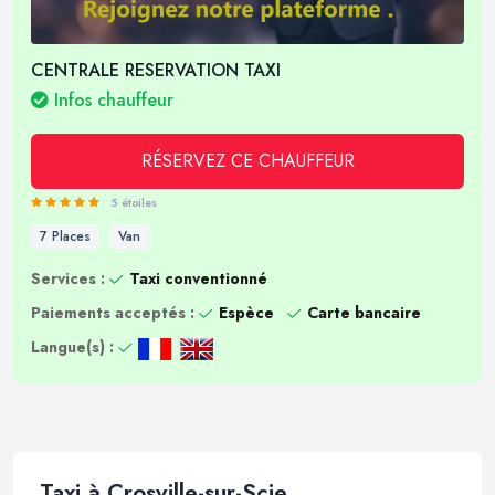
CENTRALE RESERVATION TAXI
Infos chauffeur
RÉSERVEZ CE CHAUFFEUR
5 étoiles
7 Places
Van
Services :
Taxi conventionné
Paiements acceptés :
Espèce
Carte bancaire
Langue(s) :
Taxi à Crosville-sur-Scie