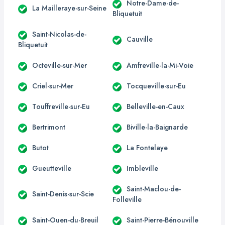
Notre-Dame-de-
La Mailleraye-sur-Seine
Bliquetuit
Saint-Nicolas-de-
Cauville
Bliquetuit
Octeville-sur-Mer
Amfreville-la-Mi-Voie
Criel-sur-Mer
Tocqueville-sur-Eu
Touffreville-sur-Eu
Belleville-en-Caux
Bertrimont
Biville-la-Baignarde
Butot
La Fontelaye
Gueutteville
Imbleville
Saint-Maclou-de-
Saint-Denis-sur-Scie
Folleville
Saint-Ouen-du-Breuil
Saint-Pierre-Bénouville