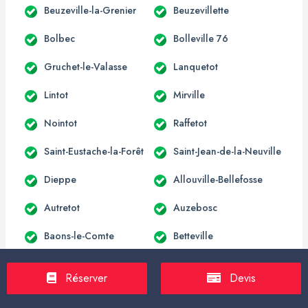
Beuzeville-la-Grenier
Beuzevillette
Bolbec
Bolleville 76
Gruchet-le-Valasse
Lanquetot
Lintot
Mirville
Nointot
Raffetot
Saint-Eustache-la-Forêt
Saint-Jean-de-la-Neuville
Dieppe
Allouville-Bellefosse
Autretot
Auzebosc
Baons-le-Comte
Betteville
Blacqueville
Bois-Himont
Réserver
Devis
Carville-la-Folletière
Croix-Mare