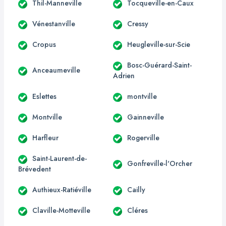
Thil-Manneville
Tocqueville-en-Caux
Vénestanville
Cressy
Cropus
Heugleville-sur-Scie
Bosc-Guérard-Saint-
Anceaumeville
Adrien
Eslettes
montville
Montville
Gainneville
Harfleur
Rogerville
Saint-Laurent-de-
Gonfreville-l'Orcher
Brévedent
Authieux-Ratiéville
Cailly
Claville-Motteville
Cléres