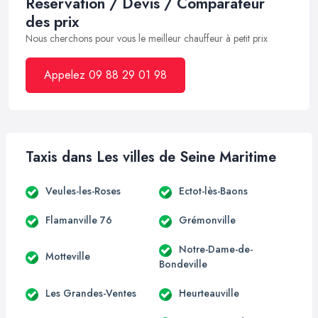
Réservation / Devis / Comparateur
des prix
Nous cherchons pour vous le meilleur chauffeur à petit prix
Appelez 09 88 29 01 98
Taxis dans Les villes de Seine Maritime
Veules-les-Roses
Ectot-lès-Baons
Flamanville 76
Grémonville
Notre-Dame-de-
Motteville
Bondeville
Les Grandes-Ventes
Heurteauville