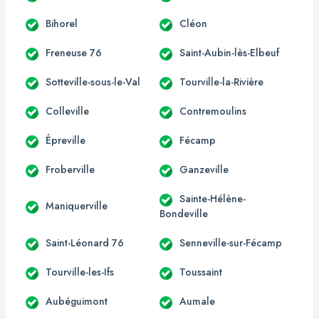
Bihorel
Cléon
Freneuse 76
Saint-Aubin-lès-Elbeuf
Sotteville-sous-le-Val
Tourville-la-Rivière
Colleville
Contremoulins
Épreville
Fécamp
Froberville
Ganzeville
Sainte-Hélène-
Maniquerville
Bondeville
Saint-Léonard 76
Senneville-sur-Fécamp
Tourville-les-Ifs
Toussaint
Aubéguimont
Aumale