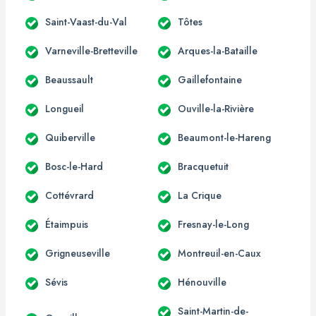
Saint-Vaast-du-Val
Tôtes
Varneville-Bretteville
Arques-la-Bataille
Beaussault
Gaillefontaine
Longueil
Ouville-la-Rivière
Quiberville
Beaumont-le-Hareng
Bosc-le-Hard
Bracquetuit
Cottévrard
La Crique
Étaimpuis
Fresnay-le-Long
Grigneuseville
Montreuil-en-Caux
Sévis
Hénouville
Saint-Martin-de-