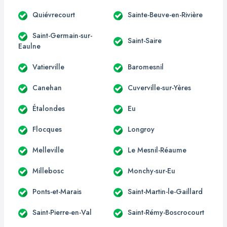
Quiévrecourt
Sainte-Beuve-en-Rivière
Saint-Germain-sur-
Saint-Saire
Eaulne
Vatierville
Baromesnil
Canehan
Cuverville-sur-Yères
Étalondes
Eu
Flocques
Longroy
Melleville
Le Mesnil-Réaume
Millebosc
Monchy-sur-Eu
Ponts-et-Marais
Saint-Martin-le-Gaillard
Saint-Pierre-en-Val
Saint-Rémy-Boscrocourt