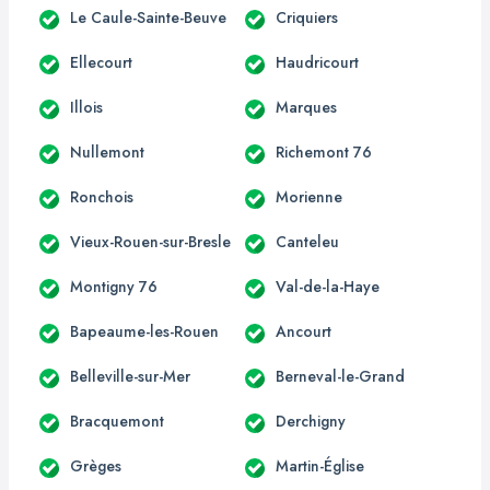
Le Caule-Sainte-Beuve
Criquiers
Ellecourt
Haudricourt
Illois
Marques
Nullemont
Richemont 76
Ronchois
Morienne
Vieux-Rouen-sur-Bresle
Canteleu
Montigny 76
Val-de-la-Haye
Bapeaume-les-Rouen
Ancourt
Belleville-sur-Mer
Berneval-le-Grand
Bracquemont
Derchigny
Grèges
Martin-Église