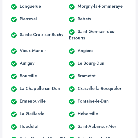
Longuerue
Morgny-la-Pommeraye
Pierreval
Rebets
Saint-Germain-des-
Sainte-Croix-sur-Buchy
Essourts
Vieux-Manoir
Angiens
Autigny
Le Bourg-Dun
Bourville
Brametot
La Chapelle-sur-Dun
Crasville-la-Rocquefort
Ermenouville
Fontaine-le-Dun
La Gaillarde
Héberville
Houdetot
Saint-Aubin-sur-Mer