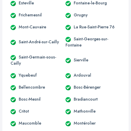
Esteville
Fontaine-le-Bourg
Frichemesnil
Grugny
Mont-Cauvaire
La Rue-Saint-Pierre 76
Saint-Georges-sur-
Saint-André-sur-Cailly
Fontaine
Saint-Germain-sous-
Sierville
Cailly
Yquebeuf
Ardouval
Bellencombre
Bosc-Bérenger
Bosc-Mesnil
Bradiancourt
Critot
Mathonville
Maucomble
Montérolier