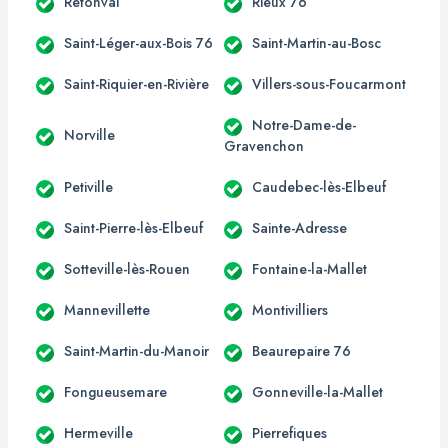
Rétonval
Rieux 76
Saint-Léger-aux-Bois 76
Saint-Martin-au-Bosc
Saint-Riquier-en-Rivière
Villers-sous-Foucarmont
Notre-Dame-de-
Norville
Gravenchon
Petiville
Caudebec-lès-Elbeuf
Saint-Pierre-lès-Elbeuf
Sainte-Adresse
Sotteville-lès-Rouen
Fontaine-la-Mallet
Mannevillette
Montivilliers
Saint-Martin-du-Manoir
Beaurepaire 76
Fongueusemare
Gonneville-la-Mallet
Hermeville
Pierrefiques