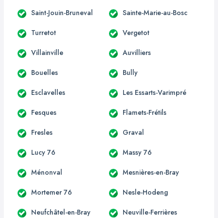
Saint-Jouin-Bruneval
Sainte-Marie-au-Bosc
Turretot
Vergetot
Villainville
Auvilliers
Bouelles
Bully
Esclavelles
Les Essarts-Varimpré
Fesques
Flamets-Frétils
Fresles
Graval
Lucy 76
Massy 76
Ménonval
Mesnières-en-Bray
Mortemer 76
Nesle-Hodeng
Neufchâtel-en-Bray
Neuville-Ferrières