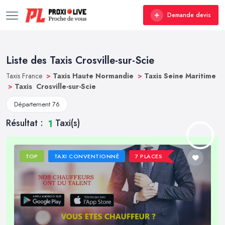
Demande devis
Liste des Taxis Crosville-sur-Scie
Taxis France
>
Taxis Haute Normandie
>
Taxis Seine Maritime
>
Taxis Crosville-sur-Scie
Département 76
Résultat :
Taxi(s)
1
TOP
TAXI CONVENTIONNÉ
7 PLACES