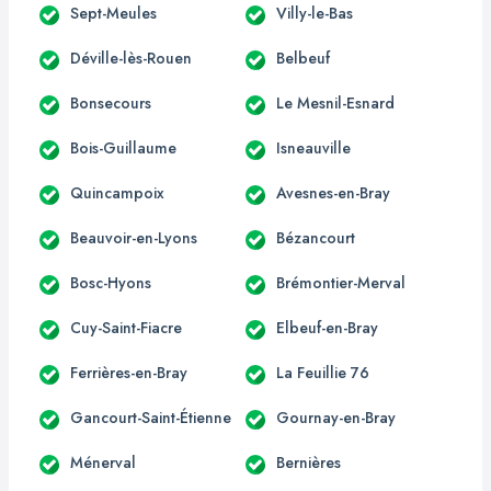
Sept-Meules
Villy-le-Bas
Déville-lès-Rouen
Belbeuf
Bonsecours
Le Mesnil-Esnard
Bois-Guillaume
Isneauville
Quincampoix
Avesnes-en-Bray
Beauvoir-en-Lyons
Bézancourt
Bosc-Hyons
Brémontier-Merval
Cuy-Saint-Fiacre
Elbeuf-en-Bray
Ferrières-en-Bray
La Feuillie 76
Gancourt-Saint-Étienne
Gournay-en-Bray
Ménerval
Bernières