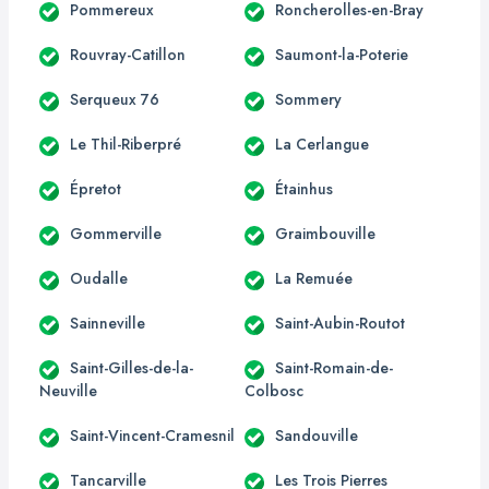
Pommereux
Roncherolles-en-Bray
Rouvray-Catillon
Saumont-la-Poterie
Serqueux 76
Sommery
Le Thil-Riberpré
La Cerlangue
Épretot
Étainhus
Gommerville
Graimbouville
Oudalle
La Remuée
Sainneville
Saint-Aubin-Routot
Saint-Gilles-de-la-
Saint-Romain-de-
Neuville
Colbosc
Saint-Vincent-Cramesnil
Sandouville
Tancarville
Les Trois Pierres