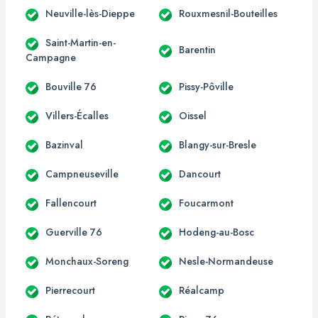
Neuville-lès-Dieppe
Rouxmesnil-Bouteilles
Saint-Martin-en-
Barentin
Campagne
Bouville 76
Pissy-Pôville
Villers-Écalles
Oissel
Bazinval
Blangy-sur-Bresle
Campneuseville
Dancourt
Fallencourt
Foucarmont
Guerville 76
Hodeng-au-Bosc
Monchaux-Soreng
Nesle-Normandeuse
Pierrecourt
Réalcamp