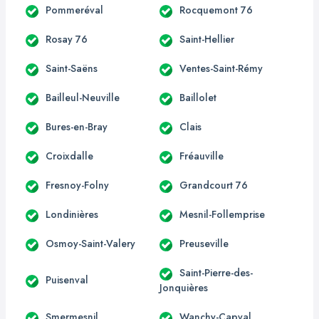
Pommeréval
Rocquemont 76
Rosay 76
Saint-Hellier
Saint-Saëns
Ventes-Saint-Rémy
Bailleul-Neuville
Baillolet
Bures-en-Bray
Clais
Croixdalle
Fréauville
Fresnoy-Folny
Grandcourt 76
Londinières
Mesnil-Follemprise
Osmoy-Saint-Valery
Preuseville
Saint-Pierre-des-
Puisenval
Jonquières
Smermesnil
Wanchy-Capval