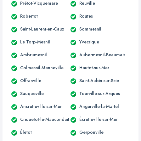
Prétot-Vicquemare
Reuville
Robertot
Routes
Saint-Laurent-en-Caux
Sommesnil
Le Torp-Mesnil
Yvecrique
Ambrumesnil
Aubermesnil-Beaumais
Colmesnil-Manneville
Hautot-sur-Mer
Offranville
Saint-Aubin-sur-Scie
Sauqueville
Tourville-sur-Arques
Ancretteville-sur-Mer
Angerville-la-Martel
Criquetot-le-Mauconduit
Écretteville-sur-Mer
Életot
Gerponville