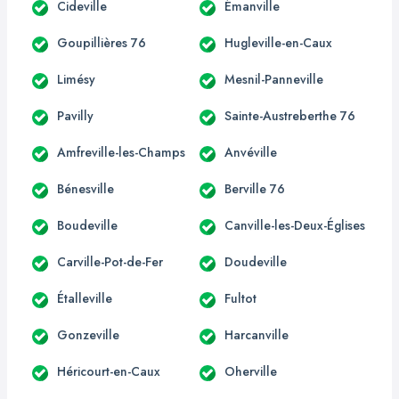
Cideville
Émanville
Goupillières 76
Hugleville-en-Caux
Limésy
Mesnil-Panneville
Pavilly
Sainte-Austreberthe 76
Amfreville-les-Champs
Anvéville
Bénesville
Berville 76
Boudeville
Canville-les-Deux-Églises
Carville-Pot-de-Fer
Doudeville
Étalleville
Fultot
Gonzeville
Harcanville
Héricourt-en-Caux
Oherville