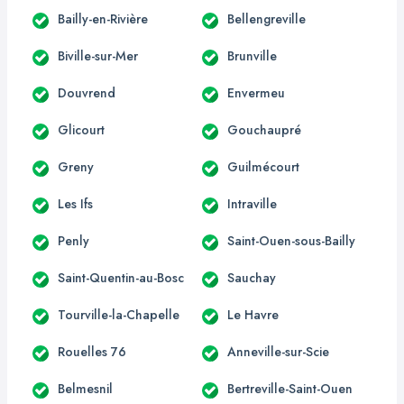
Bailly-en-Rivière
Bellengreville
Biville-sur-Mer
Brunville
Douvrend
Envermeu
Glicourt
Gouchaupré
Greny
Guilmécourt
Les Ifs
Intraville
Penly
Saint-Ouen-sous-Bailly
Saint-Quentin-au-Bosc
Sauchay
Tourville-la-Chapelle
Le Havre
Rouelles 76
Anneville-sur-Scie
Belmesnil
Bertreville-Saint-Ouen