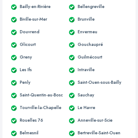
Bailly-en-Rivière
Bellengreville
Biville-sur-Mer
Brunville
Douvrend
Envermeu
Glicourt
Gouchaupré
Greny
Guilmécourt
Les Ifs
Intraville
Penly
Saint-Ouen-sous-Bailly
Saint-Quentin-au-Bosc
Sauchay
Tourville-la-Chapelle
Le Havre
Rouelles 76
Anneville-sur-Scie
Belmesnil
Bertreville-Saint-Ouen