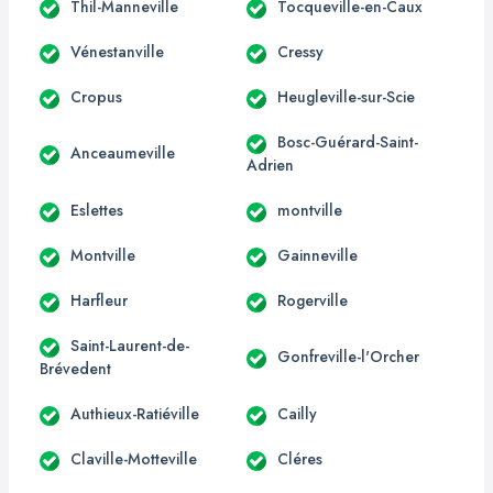
Thil-Manneville
Tocqueville-en-Caux
Vénestanville
Cressy
Cropus
Heugleville-sur-Scie
Bosc-Guérard-Saint-
Anceaumeville
Adrien
Eslettes
montville
Montville
Gainneville
Harfleur
Rogerville
Saint-Laurent-de-
Gonfreville-l'Orcher
Brévedent
Authieux-Ratiéville
Cailly
Claville-Motteville
Cléres