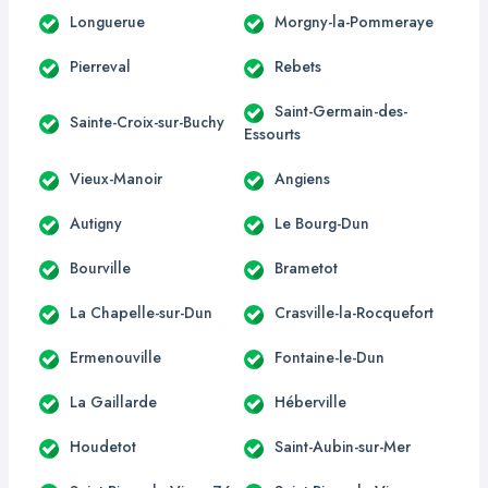
Longuerue
Morgny-la-Pommeraye
Pierreval
Rebets
Saint-Germain-des-
Sainte-Croix-sur-Buchy
Essourts
Vieux-Manoir
Angiens
Autigny
Le Bourg-Dun
Bourville
Brametot
La Chapelle-sur-Dun
Crasville-la-Rocquefort
Ermenouville
Fontaine-le-Dun
La Gaillarde
Héberville
Houdetot
Saint-Aubin-sur-Mer