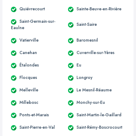
Quiévrecourt
Sainte-Beuve-en-Rivière
Saint-Germain-sur-
Saint-Saire
Eaulne
Vatierville
Baromesnil
Canehan
Cuverville-sur-Yères
Étalondes
Eu
Flocques
Longroy
Melleville
Le Mesnil-Réaume
Millebosc
Monchy-sur-Eu
Ponts-et-Marais
Saint-Martin-le-Gaillard
Saint-Pierre-en-Val
Saint-Rémy-Boscrocourt