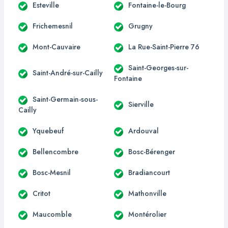
Esteville
Fontaine-le-Bourg
Frichemesnil
Grugny
Mont-Cauvaire
La Rue-Saint-Pierre 76
Saint-Georges-sur-
Saint-André-sur-Cailly
Fontaine
Saint-Germain-sous-
Sierville
Cailly
Yquebeuf
Ardouval
Bellencombre
Bosc-Bérenger
Bosc-Mesnil
Bradiancourt
Critot
Mathonville
Maucomble
Montérolier