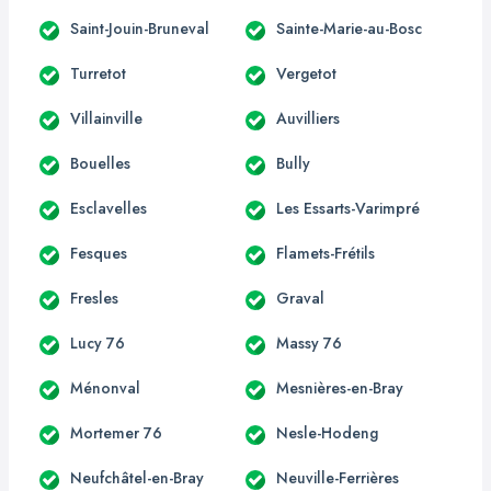
Saint-Jouin-Bruneval
Sainte-Marie-au-Bosc
Turretot
Vergetot
Villainville
Auvilliers
Bouelles
Bully
Esclavelles
Les Essarts-Varimpré
Fesques
Flamets-Frétils
Fresles
Graval
Lucy 76
Massy 76
Ménonval
Mesnières-en-Bray
Mortemer 76
Nesle-Hodeng
Neufchâtel-en-Bray
Neuville-Ferrières