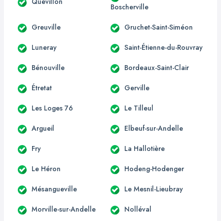
Quevillon
Boscherville
Greuville
Gruchet-Saint-Siméon
Luneray
Saint-Étienne-du-Rouvray
Bénouville
Bordeaux-Saint-Clair
Étretat
Gerville
Les Loges 76
Le Tilleul
Argueil
Elbeuf-sur-Andelle
Fry
La Hallotière
Le Héron
Hodeng-Hodenger
Mésangueville
Le Mesnil-Lieubray
Morville-sur-Andelle
Nolléval