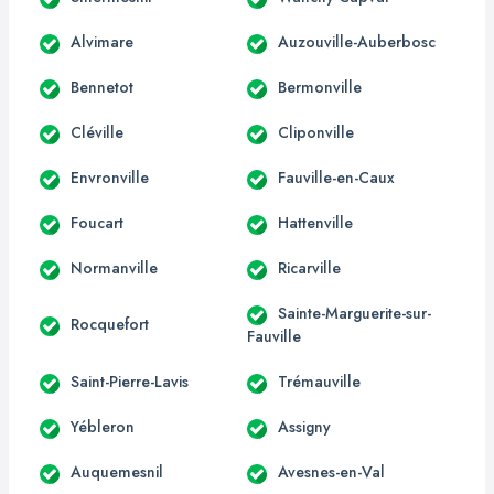
Alvimare
Auzouville-Auberbosc
Bennetot
Bermonville
Cléville
Cliponville
Envronville
Fauville-en-Caux
Foucart
Hattenville
Normanville
Ricarville
Sainte-Marguerite-sur-
Rocquefort
Fauville
Saint-Pierre-Lavis
Trémauville
Yébleron
Assigny
Auquemesnil
Avesnes-en-Val