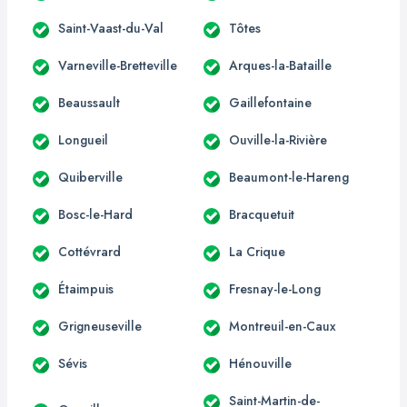
Saint-Vaast-du-Val
Tôtes
Varneville-Bretteville
Arques-la-Bataille
Beaussault
Gaillefontaine
Longueil
Ouville-la-Rivière
Quiberville
Beaumont-le-Hareng
Bosc-le-Hard
Bracquetuit
Cottévrard
La Crique
Étaimpuis
Fresnay-le-Long
Grigneuseville
Montreuil-en-Caux
Sévis
Hénouville
Saint-Martin-de-