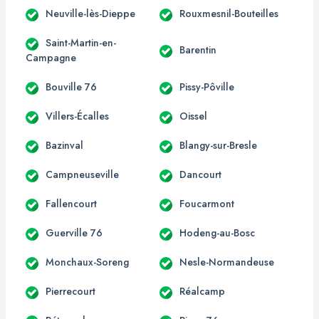
Neuville-lès-Dieppe
Rouxmesnil-Bouteilles
Saint-Martin-en-
Barentin
Campagne
Bouville 76
Pissy-Pôville
Villers-Écalles
Oissel
Bazinval
Blangy-sur-Bresle
Campneuseville
Dancourt
Fallencourt
Foucarmont
Guerville 76
Hodeng-au-Bosc
Monchaux-Soreng
Nesle-Normandeuse
Pierrecourt
Réalcamp