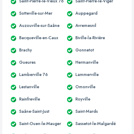
Saint-Pierre-le-Vieux 76
Saint-Pierre-le-Viger
Sotteville-sur-Mer
Auppegard
Auzouville-sur-Saâne
Avremesnil
Bacqueville-en-Caux
Biville-la-Rivière
Brachy
Gonnetot
Gueures
Hermanville
Lamberville 76
Lammerville
Lestanville
Omonville
Rainfreville
Royville
Saâne-Saint-Just
Saint-Mards
Saint-Ouen-le-Mauger
Sassetot-le-Malgardé