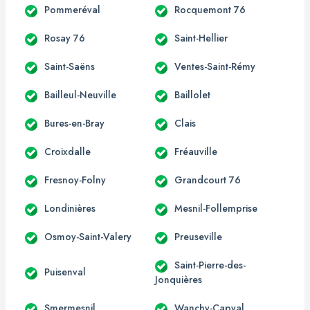
Pommeréval
Rocquemont 76
Rosay 76
Saint-Hellier
Saint-Saëns
Ventes-Saint-Rémy
Bailleul-Neuville
Baillolet
Bures-en-Bray
Clais
Croixdalle
Fréauville
Fresnoy-Folny
Grandcourt 76
Londinières
Mesnil-Follemprise
Osmoy-Saint-Valery
Preuseville
Saint-Pierre-des-
Puisenval
Jonquières
Smermesnil
Wanchy-Capval