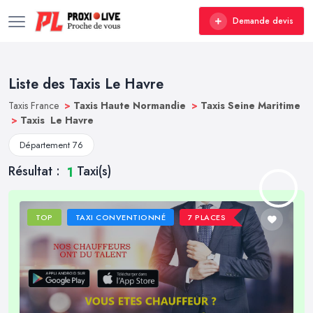
Demande devis
Liste des Taxis Le Havre
Taxis France
>
Taxis Haute Normandie
>
Taxis Seine Maritime
>
Taxis Le Havre
Département 76
Résultat :
Taxi(s)
1
TOP
TAXI CONVENTIONNÉ
7 PLACES