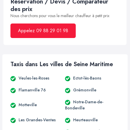
Réservation / Devis / Comparateur
des prix
Nous cherchons pour vous le meilleur chauffeur à petit prix
Appelez 09 88 29 01 98
Taxis dans Les villes de Seine Maritime
Veules-les-Roses
Ectot-lès-Baons
Flamanville 76
Grémonville
Notre-Dame-de-
Motteville
Bondeville
Les Grandes-Ventes
Heurteauville