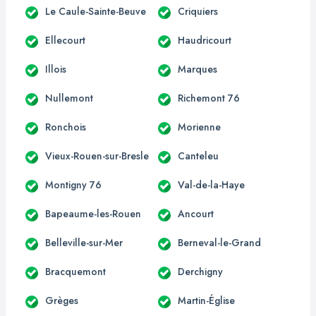
Le Caule-Sainte-Beuve
Criquiers
Ellecourt
Haudricourt
Illois
Marques
Nullemont
Richemont 76
Ronchois
Morienne
Vieux-Rouen-sur-Bresle
Canteleu
Montigny 76
Val-de-la-Haye
Bapeaume-les-Rouen
Ancourt
Belleville-sur-Mer
Berneval-le-Grand
Bracquemont
Derchigny
Grèges
Martin-Église