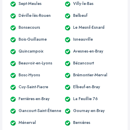
Sept-Meules
Villy-le-Bas
Déville-lès-Rouen
Belbeuf
Bonsecours
Le Mesnil-Esnard
Bois-Guillaume
Isneauville
Quincampoix
Avesnes-en-Bray
Beauvoir-en-Lyons
Bézancourt
Bosc-Hyons
Brémontier-Merval
Cuy-Saint-Fiacre
Elbeuf-en-Bray
Ferrières-en-Bray
La Feuillie 76
Gancourt-Saint-Étienne
Gournay-en-Bray
Ménerval
Bernières