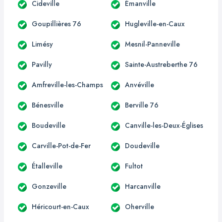
Cideville
Émanville
Goupillières 76
Hugleville-en-Caux
Limésy
Mesnil-Panneville
Pavilly
Sainte-Austreberthe 76
Amfreville-les-Champs
Anvéville
Bénesville
Berville 76
Boudeville
Canville-les-Deux-Églises
Carville-Pot-de-Fer
Doudeville
Étalleville
Fultot
Gonzeville
Harcanville
Héricourt-en-Caux
Oherville