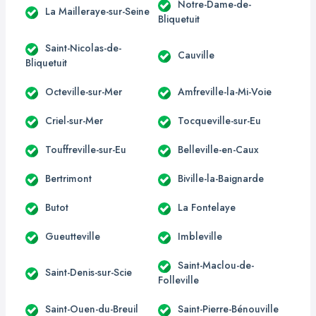
Notre-Dame-de-
La Mailleraye-sur-Seine
Bliquetuit
Saint-Nicolas-de-
Cauville
Bliquetuit
Octeville-sur-Mer
Amfreville-la-Mi-Voie
Criel-sur-Mer
Tocqueville-sur-Eu
Touffreville-sur-Eu
Belleville-en-Caux
Bertrimont
Biville-la-Baignarde
Butot
La Fontelaye
Gueutteville
Imbleville
Saint-Maclou-de-
Saint-Denis-sur-Scie
Folleville
Saint-Ouen-du-Breuil
Saint-Pierre-Bénouville