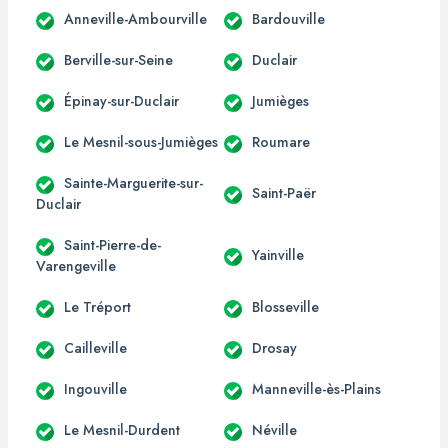
Anneville-Ambourville
Bardouville
Berville-sur-Seine
Duclair
Épinay-sur-Duclair
Jumièges
Le Mesnil-sous-Jumièges
Roumare
Sainte-Marguerite-sur-
Saint-Paër
Duclair
Saint-Pierre-de-
Yainville
Varengeville
Le Tréport
Blosseville
Cailleville
Drosay
Ingouville
Manneville-ès-Plains
Le Mesnil-Durdent
Néville