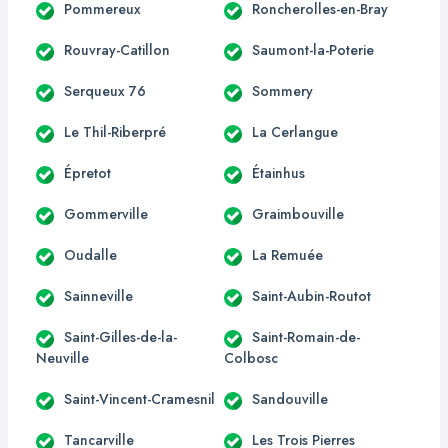
Pommereux
Roncherolles-en-Bray
Rouvray-Catillon
Saumont-la-Poterie
Serqueux 76
Sommery
Le Thil-Riberpré
La Cerlangue
Épretot
Étainhus
Gommerville
Graimbouville
Oudalle
La Remuée
Sainneville
Saint-Aubin-Routot
Saint-Gilles-de-la-
Saint-Romain-de-
Neuville
Colbosc
Saint-Vincent-Cramesnil
Sandouville
Tancarville
Les Trois Pierres