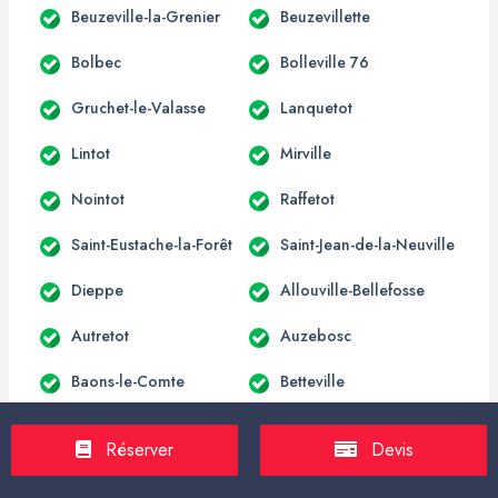
Beuzeville-la-Grenier
Beuzevillette
Bolbec
Bolleville 76
Gruchet-le-Valasse
Lanquetot
Lintot
Mirville
Nointot
Raffetot
Saint-Eustache-la-Forêt
Saint-Jean-de-la-Neuville
Dieppe
Allouville-Bellefosse
Autretot
Auzebosc
Baons-le-Comte
Betteville
Blacqueville
Bois-Himont
Réserver
Devis
Carville-la-Folletière
Croix-Mare