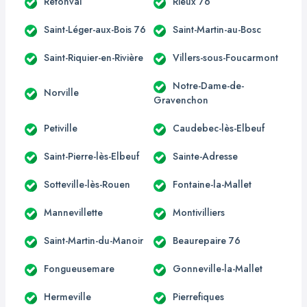
Rétonval
Rieux 76
Saint-Léger-aux-Bois 76
Saint-Martin-au-Bosc
Saint-Riquier-en-Rivière
Villers-sous-Foucarmont
Notre-Dame-de-
Norville
Gravenchon
Petiville
Caudebec-lès-Elbeuf
Saint-Pierre-lès-Elbeuf
Sainte-Adresse
Sotteville-lès-Rouen
Fontaine-la-Mallet
Mannevillette
Montivilliers
Saint-Martin-du-Manoir
Beaurepaire 76
Fongueusemare
Gonneville-la-Mallet
Hermeville
Pierrefiques