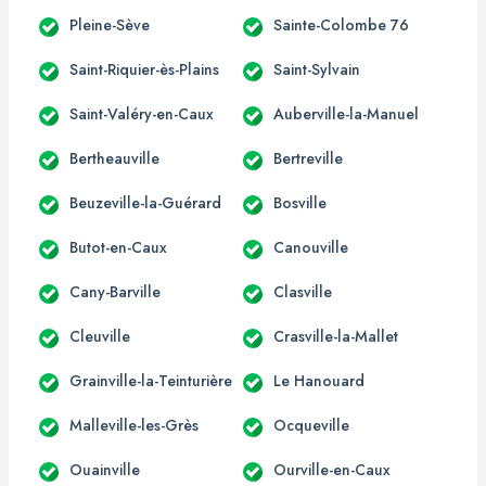
Pleine-Sève
Sainte-Colombe 76
Saint-Riquier-ès-Plains
Saint-Sylvain
Saint-Valéry-en-Caux
Auberville-la-Manuel
Bertheauville
Bertreville
Beuzeville-la-Guérard
Bosville
Butot-en-Caux
Canouville
Cany-Barville
Clasville
Cleuville
Crasville-la-Mallet
Grainville-la-Teinturière
Le Hanouard
Malleville-les-Grès
Ocqueville
Ouainville
Ourville-en-Caux