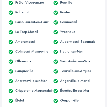
Prétot-Vicquemare
Reuville
Robertot
Routes
Saint-Laurent-en-Caux
Sommesnil
Le Torp-Mesnil
Yvecrique
Ambrumesnil
Aubermesnil-Beaumais
Colmesnil-Manneville
Hautot-sur-Mer
Offranville
Saint-Aubin-sur-Scie
Sauqueville
Tourville-sur-Arques
Ancretteville-sur-Mer
Angerville-la-Martel
Criquetot-le-Mauconduit
Écretteville-sur-Mer
Életot
Gerponville