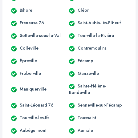
Bihorel
Cléon
Freneuse 76
Saint-Aubin-lès-Elbeuf
Sotteville-sous-le-Val
Tourville-la-Rivière
Colleville
Contremoulins
Épreville
Fécamp
Froberville
Ganzeville
Sainte-Hélène-
Maniquerville
Bondeville
Saint-Léonard 76
Senneville-sur-Fécamp
Tourville-les-Ifs
Toussaint
Aubéguimont
Aumale