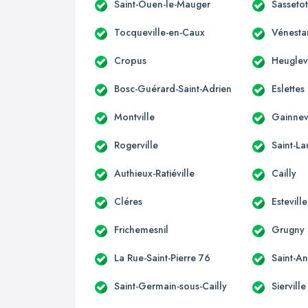
Saint-Ouen-le-Mauger
Sasseto
Tocqueville-en-Caux
Vénestan
Cropus
Heuglevi
Bosc-Guérard-Saint-Adrien
Eslettes
Montville
Gainnev
Rogerville
Saint-L
Authieux-Ratiéville
Cailly
Cléres
Esteville
Frichemesnil
Grugny
La Rue-Saint-Pierre 76
Saint-An
Saint-Germain-sous-Cailly
Sierville