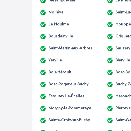
Nolléval
Saint-Lu
Le Houlme
Houppev
Bourdainville
Criqueto
Saint-Martin-aux-Arbres
Saussay
Yerville
Bierville
Bois-Héroult
Bosc-Bo
Bosc-Roger-sur-Buchy
Buchy 7
Estouteville-Écalles
Héronch
Morgny-la-Pommeraye
Pierreva
Sainte-Croix-sur-Buchy
Saint-G