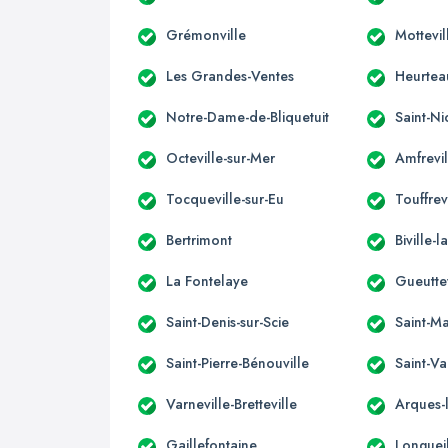
Grémonville
Mottevil
Les Grandes-Ventes
Heurteau
Notre-Dame-de-Bliquetuit
Saint-Ni
Octeville-sur-Mer
Amfrevil
Tocqueville-sur-Eu
Touffrev
Bertrimont
Biville-
La Fontelaye
Gueuttev
Saint-Denis-sur-Scie
Saint-Ma
Saint-Pierre-Bénouville
Saint-Va
Varneville-Bretteville
Arques-l
Gaillefontaine
Longuei