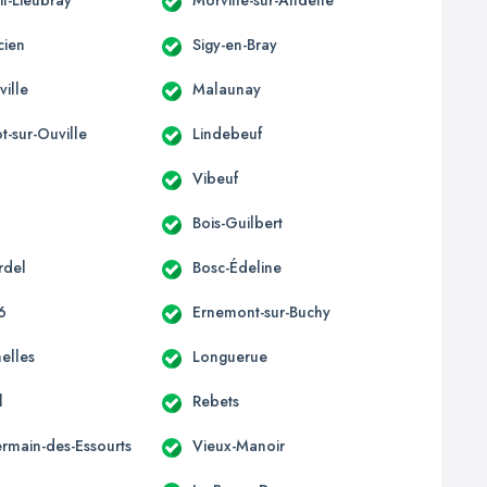
cien
Sigy-en-Bray
ille
Malaunay
t-sur-Ouville
Lindebeuf
Vibeuf
Bois-Guilbert
rdel
Bosc-Édeline
6
Ernemont-sur-Buchy
elles
Longuerue
l
Rebets
ermain-des-Essourts
Vieux-Manoir