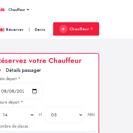
Chauffeur
Chauffeur ?
|
Réserver
Devis
éservez votre Chauffeur
Détails passager
ate départ *
eure départ *
H
MIN
ombre de places