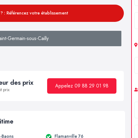
? : Référencez votre établissement
int-Germain-sous-Cailly
ur des prix
Appelez 09 88 29 01 98
t prix
itime
s-Baons
Flamanville 76