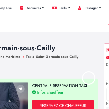
ap Live
Annuaires
Tarifs
Passager
rmain-sous-Cailly
R
ine Maritime
>
Taxis Saint-Germain-sous-Cailly
D
H
CENTRALE RESERVATION TAXI
Infos chauffeur
N
RÉSERVEZ CE CHAUFFEUR