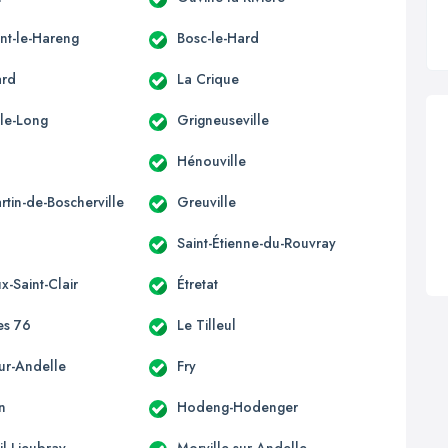
t-le-Hareng
Bosc-le-Hard
ard
La Crique
-le-Long
Grigneuseville
Hénouville
rtin-de-Boscherville
Greuville
Saint-Étienne-du-Rouvray
-Saint-Clair
Étretat
es 76
Le Tilleul
sur-Andelle
Fry
n
Hodeng-Hodenger
il-Lieubray
Morville-sur-Andelle