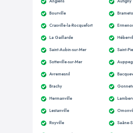
Angiens
Autigny
Bourville
Brameto
Crasville-la-Rocquefort
Ermenou
La Gaillarde
Hébervi
Saint-Aubin-sur-Mer
Saint-Pi
Sotteville-sur-Mer
Auppeg
Avremesnil
Bacquev
Brachy
Gonnet
Hermanville
Lamberv
Lestanville
Omonvil
Royville
Saâne-Sa