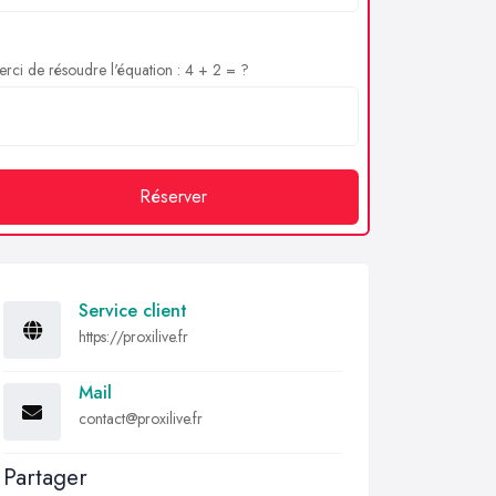
rci de résoudre l'équation : 4 + 2 = ?
Réserver
Service client
https://proxilive.fr
Mail
contact@proxilive.fr
Partager