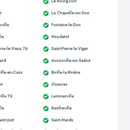
Le Bourg-Dun
t
La Chapelle-sur-Dun
ville
Fontaine-le-Dun
lle
Houdetot
erre-le-Vieux 76
Saint-Pierre-le-Viger
ard
Auzouville-sur-Saâne
ille-en-Caux
Biville-la-Rivière
ot
Gueures
ille 76
Lammerville
le
Rainfreville
int-Just
Saint-Mards