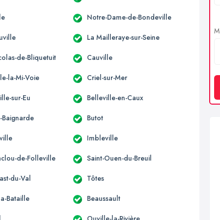
le
Notre-Dame-de-Bondeville
Me
ville
La Mailleraye-sur-Seine
colas-de-Bliquetuit
Cauville
le-la-Mi-Voie
Criel-sur-Mer
ille-sur-Eu
Belleville-en-Caux
la-Baignarde
Butot
ille
Imbleville
clou-de-Folleville
Saint-Ouen-du-Breuil
ast-du-Val
Tôtes
a-Bataille
Beaussault
l
Ouville-la-Rivière