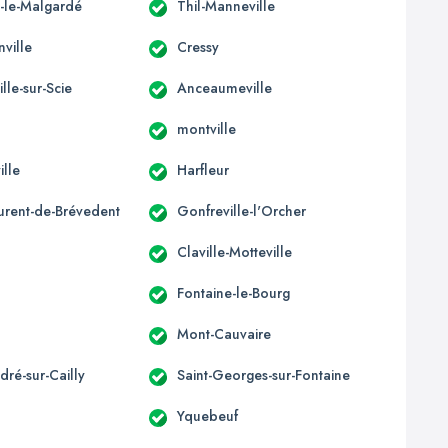
t-le-Malgardé
Thil-Manneville
ville
Cressy
lle-sur-Scie
Anceaumeville
montville
ille
Harfleur
aurent-de-Brévedent
Gonfreville-l'Orcher
Claville-Motteville
Fontaine-le-Bourg
Mont-Cauvaire
dré-sur-Cailly
Saint-Georges-sur-Fontaine
Yquebeuf