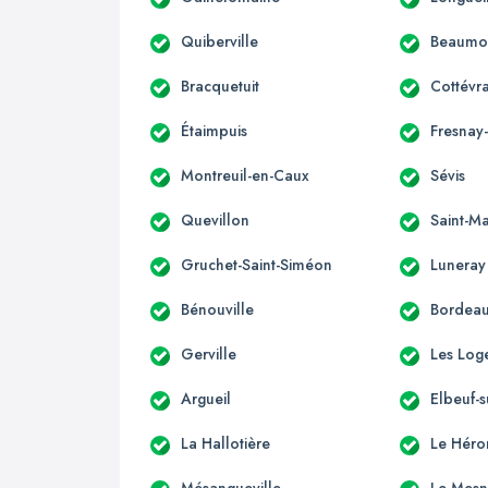
Quiberville
Beaumon
Bracquetuit
Cottévr
Étaimpuis
Fresnay
Montreuil-en-Caux
Sévis
Quevillon
Saint-Ma
Gruchet-Saint-Siméon
Luneray
Bénouville
Bordeaux
Gerville
Les Log
Argueil
Elbeuf-
La Hallotière
Le Héro
Mésangueville
Le Mesn