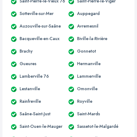
Saint-Pierre-le-Vieux 76
Saint-Pierre-le-Viger
Sotteville-sur-Mer
Auppegard
Auzouville-sur-Saâne
Avremesnil
Bacqueville-en-Caux
Biville-la-Rivière
Brachy
Gonnetot
Gueures
Hermanville
Lamberville 76
Lammerville
Lestanville
Omonville
Rainfreville
Royville
Saâne-Saint-Just
Saint-Mards
Saint-Ouen-le-Mauger
Sassetot-le-Malgardé