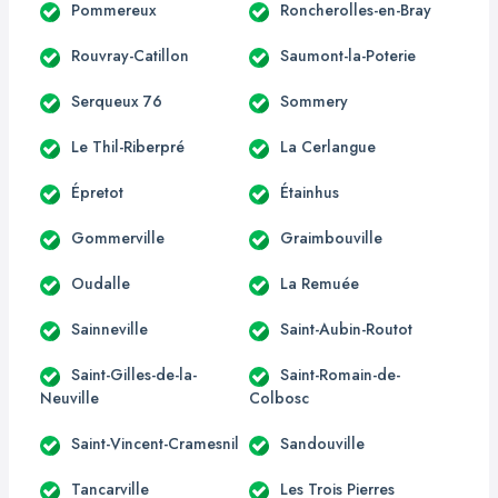
Pommereux
Roncherolles-en-Bray
Rouvray-Catillon
Saumont-la-Poterie
Serqueux 76
Sommery
Le Thil-Riberpré
La Cerlangue
Épretot
Étainhus
Gommerville
Graimbouville
Oudalle
La Remuée
Sainneville
Saint-Aubin-Routot
Saint-Gilles-de-la-
Saint-Romain-de-
Neuville
Colbosc
Saint-Vincent-Cramesnil
Sandouville
Tancarville
Les Trois Pierres