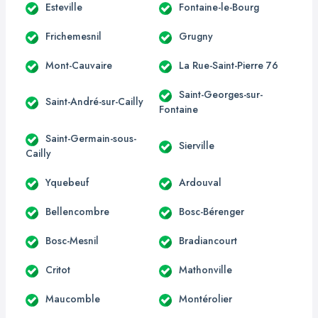
Esteville
Fontaine-le-Bourg
Frichemesnil
Grugny
Mont-Cauvaire
La Rue-Saint-Pierre 76
Saint-Georges-sur-
Saint-André-sur-Cailly
Fontaine
Saint-Germain-sous-
Sierville
Cailly
Yquebeuf
Ardouval
Bellencombre
Bosc-Bérenger
Bosc-Mesnil
Bradiancourt
Critot
Mathonville
Maucomble
Montérolier