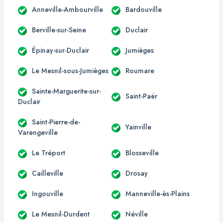
Anneville-Ambourville
Bardouville
Berville-sur-Seine
Duclair
Épinay-sur-Duclair
Jumièges
Le Mesnil-sous-Jumièges
Roumare
Sainte-Marguerite-sur-
Saint-Paër
Duclair
Saint-Pierre-de-
Yainville
Varengeville
Le Tréport
Blosseville
Cailleville
Drosay
Ingouville
Manneville-ès-Plains
Le Mesnil-Durdent
Néville