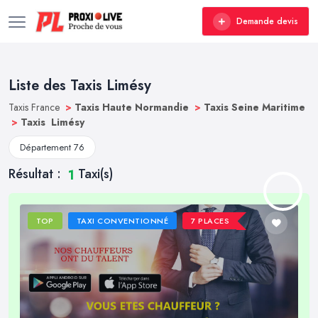
Demande devis
Liste des Taxis Limésy
Taxis France
>
Taxis Haute Normandie
>
Taxis Seine Maritime
>
Taxis Limésy
Département 76
Résultat :
Taxi(s)
1
TOP
TAXI CONVENTIONNÉ
7 PLACES