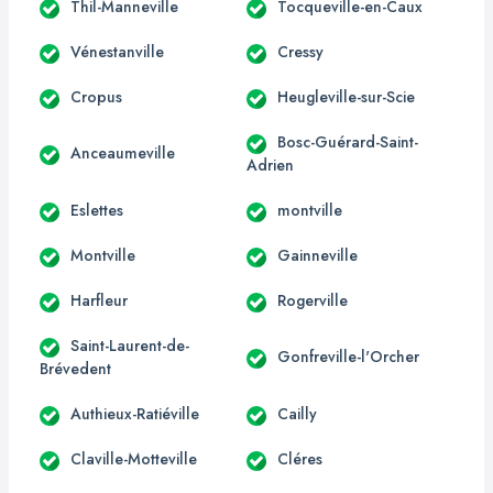
Thil-Manneville
Tocqueville-en-Caux
Vénestanville
Cressy
Cropus
Heugleville-sur-Scie
Bosc-Guérard-Saint-
Anceaumeville
Adrien
Eslettes
montville
Montville
Gainneville
Harfleur
Rogerville
Saint-Laurent-de-
Gonfreville-l'Orcher
Brévedent
Authieux-Ratiéville
Cailly
Claville-Motteville
Cléres