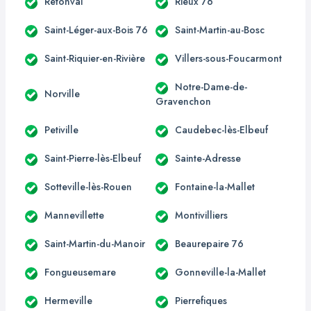
Rétonval
Rieux 76
Saint-Léger-aux-Bois 76
Saint-Martin-au-Bosc
Saint-Riquier-en-Rivière
Villers-sous-Foucarmont
Notre-Dame-de-
Norville
Gravenchon
Petiville
Caudebec-lès-Elbeuf
Saint-Pierre-lès-Elbeuf
Sainte-Adresse
Sotteville-lès-Rouen
Fontaine-la-Mallet
Mannevillette
Montivilliers
Saint-Martin-du-Manoir
Beaurepaire 76
Fongueusemare
Gonneville-la-Mallet
Hermeville
Pierrefiques