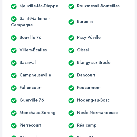
Neuville-lès-Dieppe
Rouxmesnil-Bouteilles
Saint-Martin-en-
Barentin
Campagne
Bouville 76
Pissy-Pôville
Villers-Écalles
Oissel
Bazinval
Blangy-sur-Bresle
Campneuseville
Dancourt
Fallencourt
Foucarmont
Guerville 76
Hodeng-au-Bosc
Monchaux-Soreng
Nesle-Normandeuse
Pierrecourt
Réalcamp