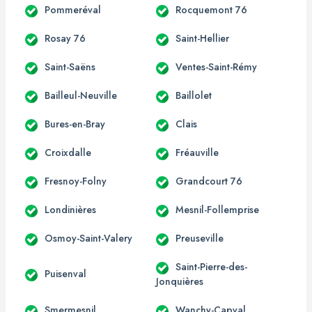
Pommeréval
Rocquemont 76
Rosay 76
Saint-Hellier
Saint-Saëns
Ventes-Saint-Rémy
Bailleul-Neuville
Baillolet
Bures-en-Bray
Clais
Croixdalle
Fréauville
Fresnoy-Folny
Grandcourt 76
Londinières
Mesnil-Follemprise
Osmoy-Saint-Valery
Preuseville
Saint-Pierre-des-
Puisenval
Jonquières
Smermesnil
Wanchy-Capval