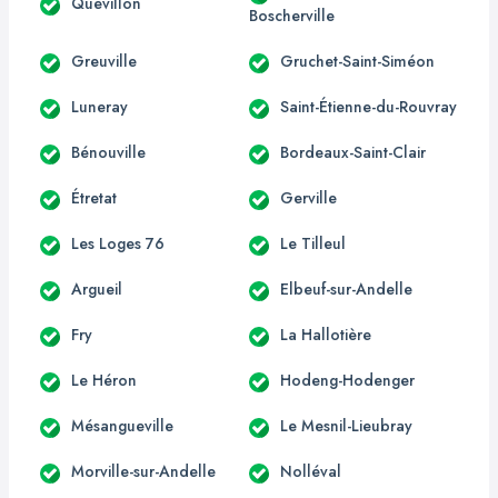
Quevillon
Boscherville
Greuville
Gruchet-Saint-Siméon
Luneray
Saint-Étienne-du-Rouvray
Bénouville
Bordeaux-Saint-Clair
Étretat
Gerville
Les Loges 76
Le Tilleul
Argueil
Elbeuf-sur-Andelle
Fry
La Hallotière
Le Héron
Hodeng-Hodenger
Mésangueville
Le Mesnil-Lieubray
Morville-sur-Andelle
Nolléval