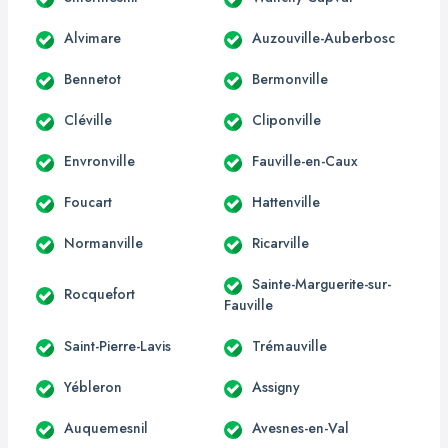
Alvimare
Auzouville-Auberbosc
Bennetot
Bermonville
Cléville
Cliponville
Envronville
Fauville-en-Caux
Foucart
Hattenville
Normanville
Ricarville
Sainte-Marguerite-sur-
Rocquefort
Fauville
Saint-Pierre-Lavis
Trémauville
Yébleron
Assigny
Auquemesnil
Avesnes-en-Val