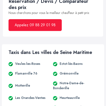
Réservation / Devis / Comparateur
des prix
Nous cherchons pour vous le meilleur chauffeur à petit prix
Appelez 09 88 29 01 98
Taxis dans Les villes de Seine Maritime
Veules-les-Roses
Ectot-lès-Baons
Flamanville 76
Grémonville
Notre-Dame-de-
Motteville
Bondeville
Les Grandes-Ventes
Heurteauville