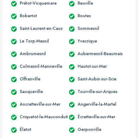
Prétot-Vicquemare
Reuville
Robertot
Routes
Saint-Laurent-en-Caux
Sommesnil
Le Torp-Mesnil
Yvecrique
Ambrumesnil
Aubermesnil-Beaumais
Colmesnil-Manneville
Hautot-sur-Mer
Offranville
Saint-Aubin-sur-Scie
Sauqueville
Tourville-sur-Arques
Ancretteville-sur-Mer
Angerville-la-Martel
Criquetot-le-Mauconduit
Écretteville-sur-Mer
Életot
Gerponville