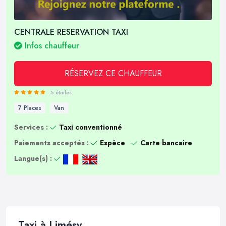
CENTRALE RESERVATION TAXI
Infos chauffeur
RÉSERVEZ CE CHAUFFEUR
5 étoiles
7 Places
Van
Services :
Taxi conventionné
Paiements acceptés :
Espèce
Carte bancaire
Langue(s) :
Taxi à Limésy