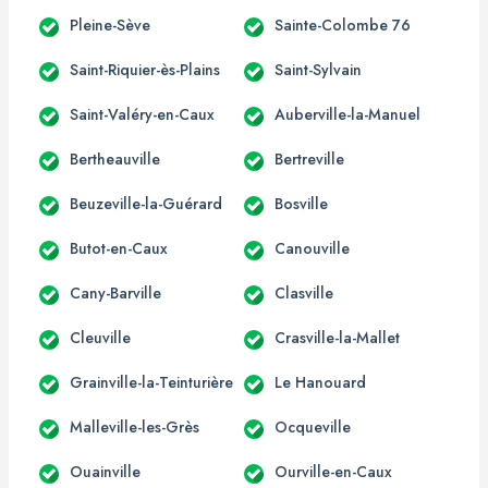
Pleine-Sève
Sainte-Colombe 76
Saint-Riquier-ès-Plains
Saint-Sylvain
Saint-Valéry-en-Caux
Auberville-la-Manuel
Bertheauville
Bertreville
Beuzeville-la-Guérard
Bosville
Butot-en-Caux
Canouville
Cany-Barville
Clasville
Cleuville
Crasville-la-Mallet
Grainville-la-Teinturière
Le Hanouard
Malleville-les-Grès
Ocqueville
Ouainville
Ourville-en-Caux