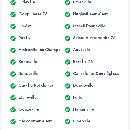
Cideville
Émanville
Goupillières 76
Hugleville-en-Caux
Limésy
Mesnil-Panneville
Pavilly
Sainte-Austreberthe 76
Amfreville-les-Champs
Anvéville
Bénesville
Berville 76
Boudeville
Canville-les-Deux-Églises
Carville-Pot-de-Fer
Doudeville
Étalleville
Fultot
Gonzeville
Harcanville
Héricourt-en-Caux
Oherville