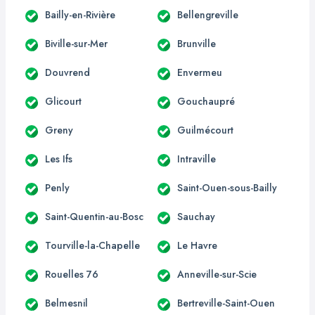
Bailly-en-Rivière
Bellengreville
Biville-sur-Mer
Brunville
Douvrend
Envermeu
Glicourt
Gouchaupré
Greny
Guilmécourt
Les Ifs
Intraville
Penly
Saint-Ouen-sous-Bailly
Saint-Quentin-au-Bosc
Sauchay
Tourville-la-Chapelle
Le Havre
Rouelles 76
Anneville-sur-Scie
Belmesnil
Bertreville-Saint-Ouen