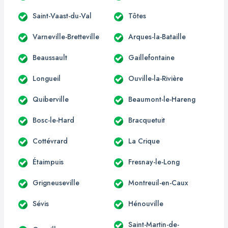
Saint-Vaast-du-Val
Tôtes
Varneville-Bretteville
Arques-la-Bataille
Beaussault
Gaillefontaine
Longueil
Ouville-la-Rivière
Quiberville
Beaumont-le-Hareng
Bosc-le-Hard
Bracquetuit
Cottévrard
La Crique
Étaimpuis
Fresnay-le-Long
Grigneuseville
Montreuil-en-Caux
Sévis
Hénouville
Saint-Martin-de-