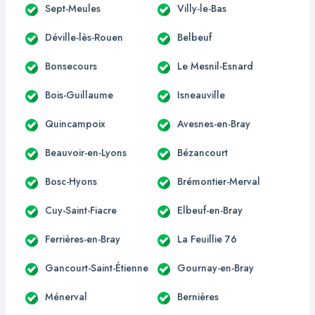
Sept-Meules
Villy-le-Bas
Déville-lès-Rouen
Belbeuf
Bonsecours
Le Mesnil-Esnard
Bois-Guillaume
Isneauville
Quincampoix
Avesnes-en-Bray
Beauvoir-en-Lyons
Bézancourt
Bosc-Hyons
Brémontier-Merval
Cuy-Saint-Fiacre
Elbeuf-en-Bray
Ferrières-en-Bray
La Feuillie 76
Gancourt-Saint-Étienne
Gournay-en-Bray
Ménerval
Bernières