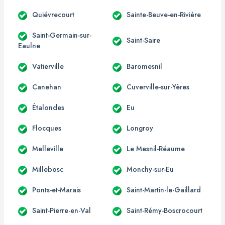
Quiévrecourt
Sainte-Beuve-en-Rivière
Saint-Germain-sur-
Saint-Saire
Eaulne
Vatierville
Baromesnil
Canehan
Cuverville-sur-Yères
Étalondes
Eu
Flocques
Longroy
Melleville
Le Mesnil-Réaume
Millebosc
Monchy-sur-Eu
Ponts-et-Marais
Saint-Martin-le-Gaillard
Saint-Pierre-en-Val
Saint-Rémy-Boscrocourt