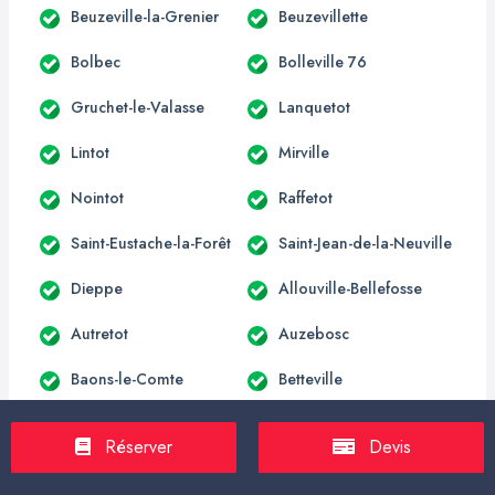
Beuzeville-la-Grenier
Beuzevillette
Bolbec
Bolleville 76
Gruchet-le-Valasse
Lanquetot
Lintot
Mirville
Nointot
Raffetot
Saint-Eustache-la-Forêt
Saint-Jean-de-la-Neuville
Dieppe
Allouville-Bellefosse
Autretot
Auzebosc
Baons-le-Comte
Betteville
Blacqueville
Bois-Himont
Réserver
Devis
Carville-la-Folletière
Croix-Mare