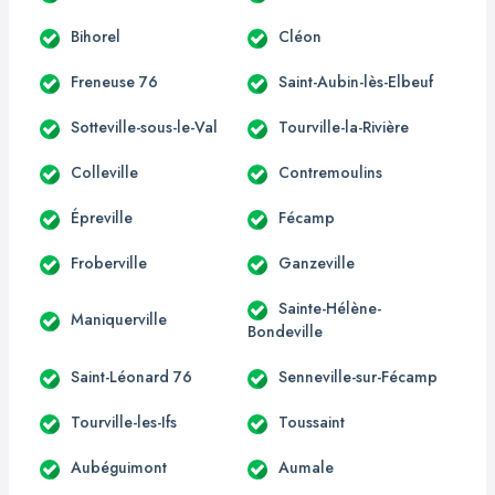
Bihorel
Cléon
Freneuse 76
Saint-Aubin-lès-Elbeuf
Sotteville-sous-le-Val
Tourville-la-Rivière
Colleville
Contremoulins
Épreville
Fécamp
Froberville
Ganzeville
Sainte-Hélène-
Maniquerville
Bondeville
Saint-Léonard 76
Senneville-sur-Fécamp
Tourville-les-Ifs
Toussaint
Aubéguimont
Aumale