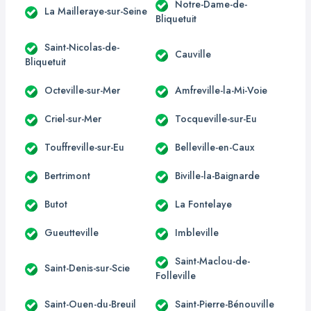
Notre-Dame-de-
La Mailleraye-sur-Seine
Bliquetuit
Saint-Nicolas-de-
Cauville
Bliquetuit
Octeville-sur-Mer
Amfreville-la-Mi-Voie
Criel-sur-Mer
Tocqueville-sur-Eu
Touffreville-sur-Eu
Belleville-en-Caux
Bertrimont
Biville-la-Baignarde
Butot
La Fontelaye
Gueutteville
Imbleville
Saint-Maclou-de-
Saint-Denis-sur-Scie
Folleville
Saint-Ouen-du-Breuil
Saint-Pierre-Bénouville