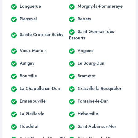
Longuerue
Morgny-la-Pommeraye
Pierreval
Rebets
Saint-Germain-des-
Sainte-Croix-sur-Buchy
Essourts
Vieux-Manoir
Angiens
Autigny
Le Bourg-Dun
Bourville
Brametot
La Chapelle-sur-Dun
Crasville-la-Rocquefort
Ermenouville
Fontaine-le-Dun
La Gaillarde
Héberville
Houdetot
Saint-Aubin-sur-Mer