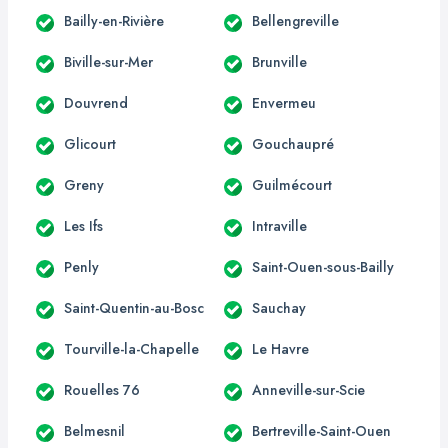
Bailly-en-Rivière
Bellengreville
Biville-sur-Mer
Brunville
Douvrend
Envermeu
Glicourt
Gouchaupré
Greny
Guilmécourt
Les Ifs
Intraville
Penly
Saint-Ouen-sous-Bailly
Saint-Quentin-au-Bosc
Sauchay
Tourville-la-Chapelle
Le Havre
Rouelles 76
Anneville-sur-Scie
Belmesnil
Bertreville-Saint-Ouen