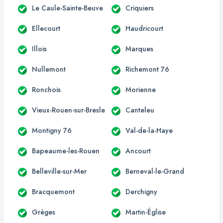
Le Caule-Sainte-Beuve
Criquiers
Ellecourt
Haudricourt
Illois
Marques
Nullemont
Richemont 76
Ronchois
Morienne
Vieux-Rouen-sur-Bresle
Canteleu
Montigny 76
Val-de-la-Haye
Bapeaume-les-Rouen
Ancourt
Belleville-sur-Mer
Berneval-le-Grand
Bracquemont
Derchigny
Grèges
Martin-Église