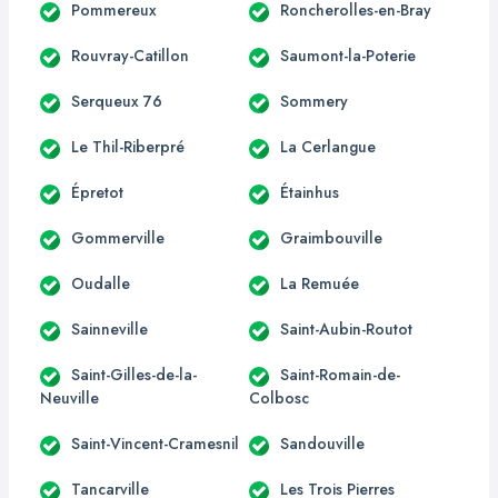
Pommereux
Roncherolles-en-Bray
Rouvray-Catillon
Saumont-la-Poterie
Serqueux 76
Sommery
Le Thil-Riberpré
La Cerlangue
Épretot
Étainhus
Gommerville
Graimbouville
Oudalle
La Remuée
Sainneville
Saint-Aubin-Routot
Saint-Gilles-de-la-
Saint-Romain-de-
Neuville
Colbosc
Saint-Vincent-Cramesnil
Sandouville
Tancarville
Les Trois Pierres