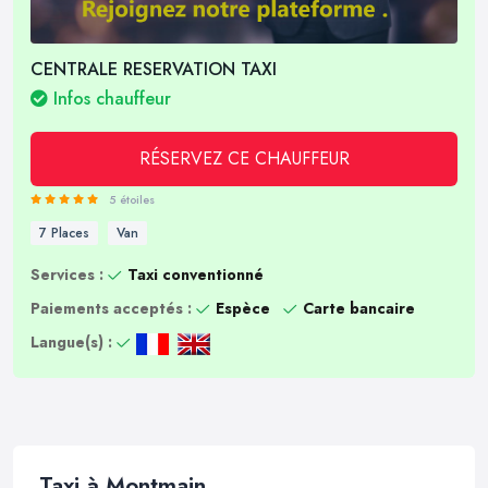
CENTRALE RESERVATION TAXI
Infos chauffeur
RÉSERVEZ CE CHAUFFEUR
5 étoiles
7 Places
Van
Services :
Taxi conventionné
Paiements acceptés :
Espèce
Carte bancaire
Langue(s) :
Taxi à Montmain