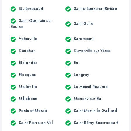
Quiévrecourt
Sainte-Beuve-en-Rivière
Saint-Germain-sur-
Saint-Saire
Eaulne
Vatierville
Baromesnil
Canehan
Cuverville-sur-Yères
Étalondes
Eu
Flocques
Longroy
Melleville
Le Mesnil-Réaume
Millebosc
Monchy-sur-Eu
Ponts-et-Marais
Saint-Martin-le-Gaillard
Saint-Pierre-en-Val
Saint-Rémy-Boscrocourt