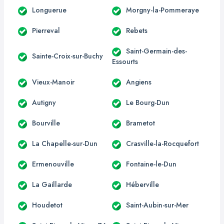
Longuerue
Morgny-la-Pommeraye
Pierreval
Rebets
Saint-Germain-des-
Sainte-Croix-sur-Buchy
Essourts
Vieux-Manoir
Angiens
Autigny
Le Bourg-Dun
Bourville
Brametot
La Chapelle-sur-Dun
Crasville-la-Rocquefort
Ermenouville
Fontaine-le-Dun
La Gaillarde
Héberville
Houdetot
Saint-Aubin-sur-Mer