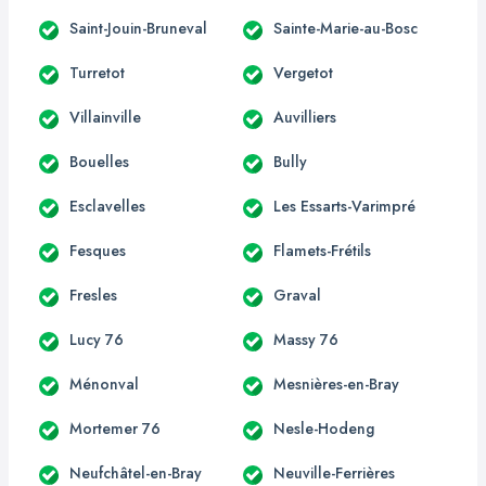
Saint-Jouin-Bruneval
Sainte-Marie-au-Bosc
Turretot
Vergetot
Villainville
Auvilliers
Bouelles
Bully
Esclavelles
Les Essarts-Varimpré
Fesques
Flamets-Frétils
Fresles
Graval
Lucy 76
Massy 76
Ménonval
Mesnières-en-Bray
Mortemer 76
Nesle-Hodeng
Neufchâtel-en-Bray
Neuville-Ferrières