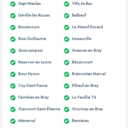
Sept-Meules
Villy-le-Bas
Déville-lès-Rouen
Belbeuf
Bonsecours
Le Mesnil-Esnard
Bois-Guillaume
Isneauville
Quincampoix
Avesnes-en-Bray
Beauvoir-en-Lyons
Bézancourt
Bosc-Hyons
Brémontier-Merval
Cuy-Saint-Fiacre
Elbeuf-en-Bray
Ferrières-en-Bray
La Feuillie 76
Gancourt-Saint-Étienne
Gournay-en-Bray
Ménerval
Bernières