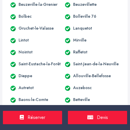
Beuzeville-la-Grenier
Beuzevillette
Bolbec
Bolleville 76
Gruchet-le-Valasse
Lanquetot
Lintot
Mirville
Nointot
Raffetot
Saint-Eustache-la-Forêt
Saint-Jean-de-la-Neuville
Dieppe
Allouville-Bellefosse
Autretot
Auzebosc
Baons-le-Comte
Betteville
Blacqueville
Bois-Himont
Réserver
Devis
Carville-la-Folletière
Croix-Mare