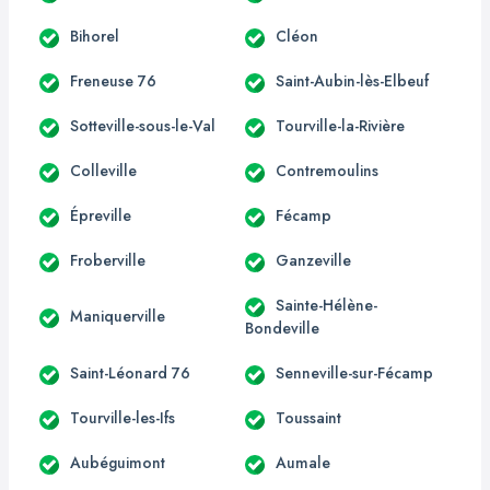
Bihorel
Cléon
Freneuse 76
Saint-Aubin-lès-Elbeuf
Sotteville-sous-le-Val
Tourville-la-Rivière
Colleville
Contremoulins
Épreville
Fécamp
Froberville
Ganzeville
Sainte-Hélène-
Maniquerville
Bondeville
Saint-Léonard 76
Senneville-sur-Fécamp
Tourville-les-Ifs
Toussaint
Aubéguimont
Aumale