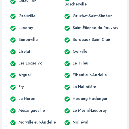
Quevillon
Boscherville
Greuville
Gruchet-Saint-Siméon
Luneray
Saint-Étienne-du-Rouvray
Bénouville
Bordeaux-Saint-Clair
Étretat
Gerville
Les Loges 76
Le Tilleul
Argueil
Elbeuf-sur-Andelle
Fry
La Hallotière
Le Héron
Hodeng-Hodenger
Mésangueville
Le Mesnil-Lieubray
Morville-sur-Andelle
Nolléval