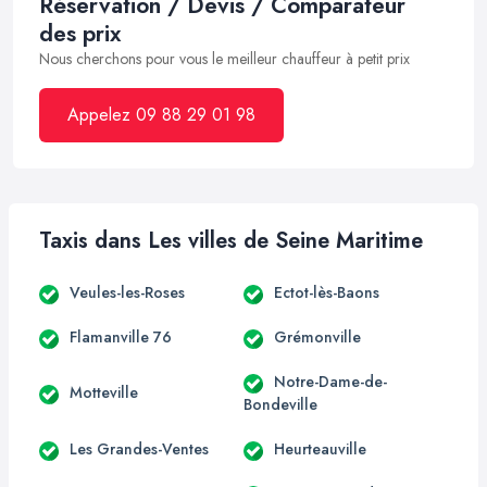
Réservation / Devis / Comparateur
des prix
Nous cherchons pour vous le meilleur chauffeur à petit prix
Appelez 09 88 29 01 98
Taxis dans Les villes de Seine Maritime
Veules-les-Roses
Ectot-lès-Baons
Flamanville 76
Grémonville
Notre-Dame-de-
Motteville
Bondeville
Les Grandes-Ventes
Heurteauville