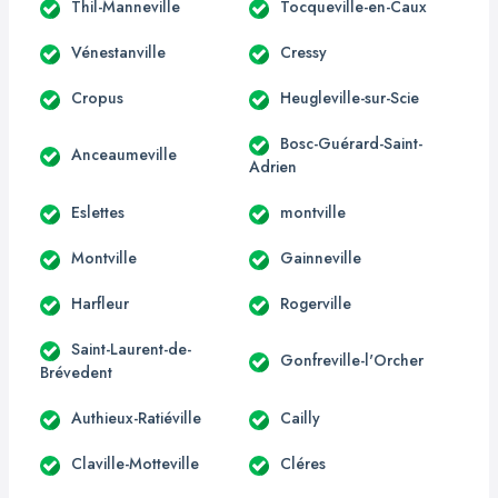
Thil-Manneville
Tocqueville-en-Caux
Vénestanville
Cressy
Cropus
Heugleville-sur-Scie
Bosc-Guérard-Saint-
Anceaumeville
Adrien
Eslettes
montville
Montville
Gainneville
Harfleur
Rogerville
Saint-Laurent-de-
Gonfreville-l'Orcher
Brévedent
Authieux-Ratiéville
Cailly
Claville-Motteville
Cléres