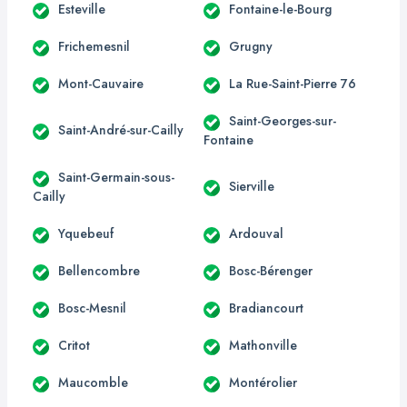
Esteville
Fontaine-le-Bourg
Frichemesnil
Grugny
Mont-Cauvaire
La Rue-Saint-Pierre 76
Saint-Georges-sur-
Saint-André-sur-Cailly
Fontaine
Saint-Germain-sous-
Sierville
Cailly
Yquebeuf
Ardouval
Bellencombre
Bosc-Bérenger
Bosc-Mesnil
Bradiancourt
Critot
Mathonville
Maucomble
Montérolier