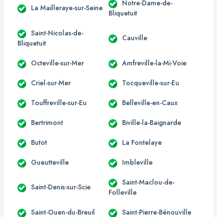
Notre-Dame-de-
La Mailleraye-sur-Seine
Bliquetuit
Saint-Nicolas-de-
Cauville
Bliquetuit
Octeville-sur-Mer
Amfreville-la-Mi-Voie
Criel-sur-Mer
Tocqueville-sur-Eu
Touffreville-sur-Eu
Belleville-en-Caux
Bertrimont
Biville-la-Baignarde
Butot
La Fontelaye
Gueutteville
Imbleville
Saint-Maclou-de-
Saint-Denis-sur-Scie
Folleville
Saint-Ouen-du-Breuil
Saint-Pierre-Bénouville