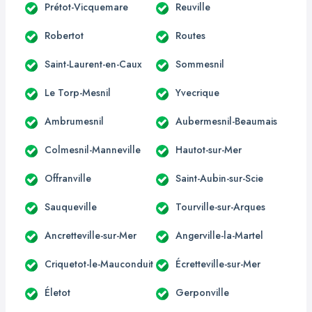
Prétot-Vicquemare
Reuville
Robertot
Routes
Saint-Laurent-en-Caux
Sommesnil
Le Torp-Mesnil
Yvecrique
Ambrumesnil
Aubermesnil-Beaumais
Colmesnil-Manneville
Hautot-sur-Mer
Offranville
Saint-Aubin-sur-Scie
Sauqueville
Tourville-sur-Arques
Ancretteville-sur-Mer
Angerville-la-Martel
Criquetot-le-Mauconduit
Écretteville-sur-Mer
Életot
Gerponville