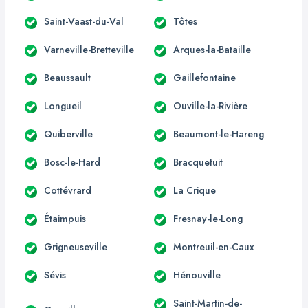
Saint-Vaast-du-Val
Tôtes
Varneville-Bretteville
Arques-la-Bataille
Beaussault
Gaillefontaine
Longueil
Ouville-la-Rivière
Quiberville
Beaumont-le-Hareng
Bosc-le-Hard
Bracquetuit
Cottévrard
La Crique
Étaimpuis
Fresnay-le-Long
Grigneuseville
Montreuil-en-Caux
Sévis
Hénouville
Saint-Martin-de-