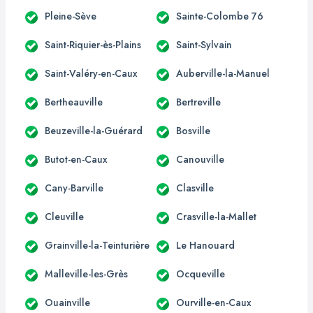
Pleine-Sève
Sainte-Colombe 76
Saint-Riquier-ès-Plains
Saint-Sylvain
Saint-Valéry-en-Caux
Auberville-la-Manuel
Bertheauville
Bertreville
Beuzeville-la-Guérard
Bosville
Butot-en-Caux
Canouville
Cany-Barville
Clasville
Cleuville
Crasville-la-Mallet
Grainville-la-Teinturière
Le Hanouard
Malleville-les-Grès
Ocqueville
Ouainville
Ourville-en-Caux