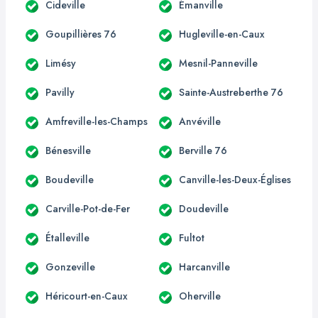
Cideville
Émanville
Goupillières 76
Hugleville-en-Caux
Limésy
Mesnil-Panneville
Pavilly
Sainte-Austreberthe 76
Amfreville-les-Champs
Anvéville
Bénesville
Berville 76
Boudeville
Canville-les-Deux-Églises
Carville-Pot-de-Fer
Doudeville
Étalleville
Fultot
Gonzeville
Harcanville
Héricourt-en-Caux
Oherville