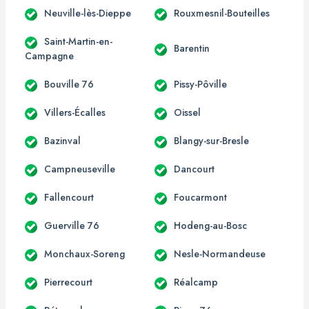
Neuville-lès-Dieppe
Rouxmesnil-Bouteilles
Saint-Martin-en-
Barentin
Campagne
Bouville 76
Pissy-Pôville
Villers-Écalles
Oissel
Bazinval
Blangy-sur-Bresle
Campneuseville
Dancourt
Fallencourt
Foucarmont
Guerville 76
Hodeng-au-Bosc
Monchaux-Soreng
Nesle-Normandeuse
Pierrecourt
Réalcamp