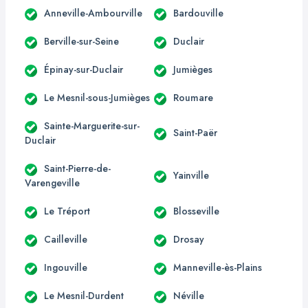
Anneville-Ambourville
Bardouville
Berville-sur-Seine
Duclair
Épinay-sur-Duclair
Jumièges
Le Mesnil-sous-Jumièges
Roumare
Sainte-Marguerite-sur-
Saint-Paër
Duclair
Saint-Pierre-de-
Yainville
Varengeville
Le Tréport
Blosseville
Cailleville
Drosay
Ingouville
Manneville-ès-Plains
Le Mesnil-Durdent
Néville