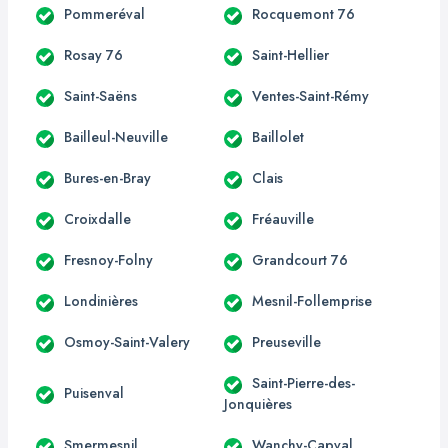
Pommeréval
Rocquemont 76
Rosay 76
Saint-Hellier
Saint-Saëns
Ventes-Saint-Rémy
Bailleul-Neuville
Baillolet
Bures-en-Bray
Clais
Croixdalle
Fréauville
Fresnoy-Folny
Grandcourt 76
Londinières
Mesnil-Follemprise
Osmoy-Saint-Valery
Preuseville
Saint-Pierre-des-
Puisenval
Jonquières
Smermesnil
Wanchy-Capval