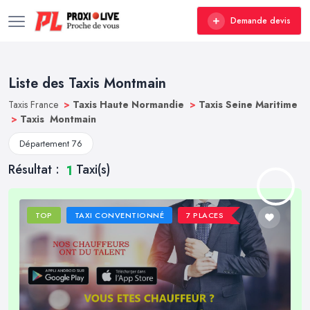
Demande devis
Liste des Taxis Montmain
Taxis France
>
Taxis Haute Normandie
>
Taxis Seine Maritime
>
Taxis Montmain
Département 76
Résultat :
Taxi(s)
1
TOP
TAXI CONVENTIONNÉ
7 PLACES