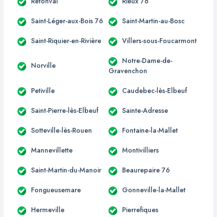
Rétonval
Rieux 76
Saint-Léger-aux-Bois 76
Saint-Martin-au-Bosc
Saint-Riquier-en-Rivière
Villers-sous-Foucarmont
Notre-Dame-de-
Norville
Gravenchon
Petiville
Caudebec-lès-Elbeuf
Saint-Pierre-lès-Elbeuf
Sainte-Adresse
Sotteville-lès-Rouen
Fontaine-la-Mallet
Mannevillette
Montivilliers
Saint-Martin-du-Manoir
Beaurepaire 76
Fongueusemare
Gonneville-la-Mallet
Hermeville
Pierrefiques