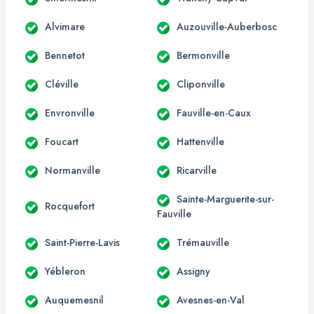
Alvimare
Auzouville-Auberbosc
Bennetot
Bermonville
Cléville
Cliponville
Envronville
Fauville-en-Caux
Foucart
Hattenville
Normanville
Ricarville
Sainte-Marguerite-sur-
Rocquefort
Fauville
Saint-Pierre-Lavis
Trémauville
Yébleron
Assigny
Auquemesnil
Avesnes-en-Val