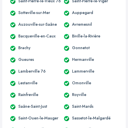
Saint-Pierre-le-Vieux 76
Saint-Pierre-le-Viger
Sotteville-sur-Mer
Auppegard
Auzouville-sur-Saâne
Avremesnil
Bacqueville-en-Caux
Biville-la-Rivière
Brachy
Gonnetot
Gueures
Hermanville
Lamberville 76
Lammerville
Lestanville
Omonville
Rainfreville
Royville
Saâne-Saint-Just
Saint-Mards
Saint-Ouen-le-Mauger
Sassetot-le-Malgardé