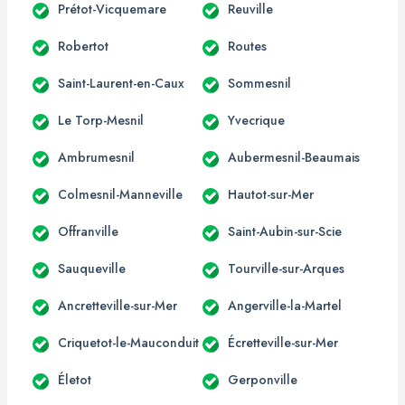
Prétot-Vicquemare
Reuville
Robertot
Routes
Saint-Laurent-en-Caux
Sommesnil
Le Torp-Mesnil
Yvecrique
Ambrumesnil
Aubermesnil-Beaumais
Colmesnil-Manneville
Hautot-sur-Mer
Offranville
Saint-Aubin-sur-Scie
Sauqueville
Tourville-sur-Arques
Ancretteville-sur-Mer
Angerville-la-Martel
Criquetot-le-Mauconduit
Écretteville-sur-Mer
Életot
Gerponville