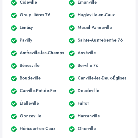
Cideville
Émanville
Goupillières 76
Hugleville-en-Caux
Limésy
Mesnil-Panneville
Pavilly
Sainte-Austreberthe 76
Amfreville-les-Champs
Anvéville
Bénesville
Berville 76
Boudeville
Canville-les-Deux-Églises
Carville-Pot-de-Fer
Doudeville
Étalleville
Fultot
Gonzeville
Harcanville
Héricourt-en-Caux
Oherville