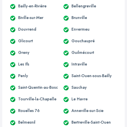
Bailly-en-Rivière
Bellengreville
Biville-sur-Mer
Brunville
Douvrend
Envermeu
Glicourt
Gouchaupré
Greny
Guilmécourt
Les Ifs
Intraville
Penly
Saint-Ouen-sous-Bailly
Saint-Quentin-au-Bosc
Sauchay
Tourville-la-Chapelle
Le Havre
Rouelles 76
Anneville-sur-Scie
Belmesnil
Bertreville-Saint-Ouen