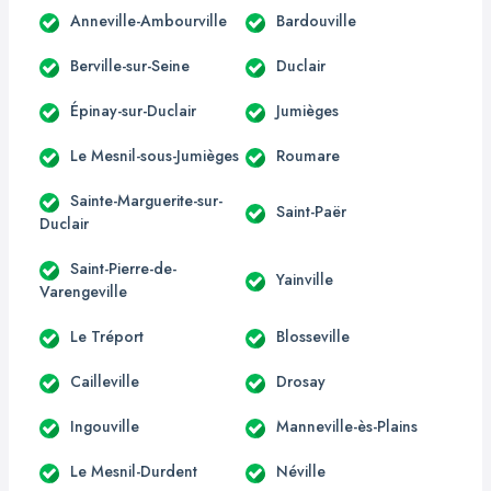
Anneville-Ambourville
Bardouville
Berville-sur-Seine
Duclair
Épinay-sur-Duclair
Jumièges
Le Mesnil-sous-Jumièges
Roumare
Sainte-Marguerite-sur-
Saint-Paër
Duclair
Saint-Pierre-de-
Yainville
Varengeville
Le Tréport
Blosseville
Cailleville
Drosay
Ingouville
Manneville-ès-Plains
Le Mesnil-Durdent
Néville