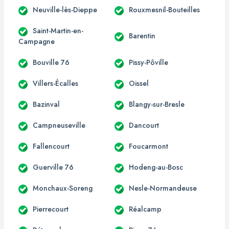
Neuville-lès-Dieppe
Rouxmesnil-Bouteilles
Saint-Martin-en-
Barentin
Campagne
Bouville 76
Pissy-Pôville
Villers-Écalles
Oissel
Bazinval
Blangy-sur-Bresle
Campneuseville
Dancourt
Fallencourt
Foucarmont
Guerville 76
Hodeng-au-Bosc
Monchaux-Soreng
Nesle-Normandeuse
Pierrecourt
Réalcamp