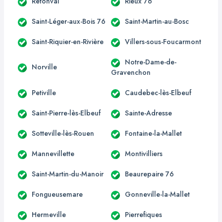
Rétonval
Rieux 76
Saint-Léger-aux-Bois 76
Saint-Martin-au-Bosc
Saint-Riquier-en-Rivière
Villers-sous-Foucarmont
Notre-Dame-de-
Norville
Gravenchon
Petiville
Caudebec-lès-Elbeuf
Saint-Pierre-lès-Elbeuf
Sainte-Adresse
Sotteville-lès-Rouen
Fontaine-la-Mallet
Mannevillette
Montivilliers
Saint-Martin-du-Manoir
Beaurepaire 76
Fongueusemare
Gonneville-la-Mallet
Hermeville
Pierrefiques