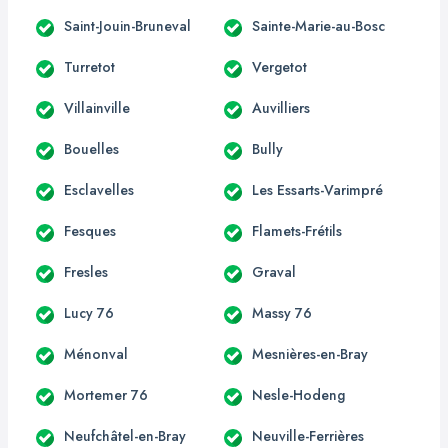
Saint-Jouin-Bruneval
Sainte-Marie-au-Bosc
Turretot
Vergetot
Villainville
Auvilliers
Bouelles
Bully
Esclavelles
Les Essarts-Varimpré
Fesques
Flamets-Frétils
Fresles
Graval
Lucy 76
Massy 76
Ménonval
Mesnières-en-Bray
Mortemer 76
Nesle-Hodeng
Neufchâtel-en-Bray
Neuville-Ferrières