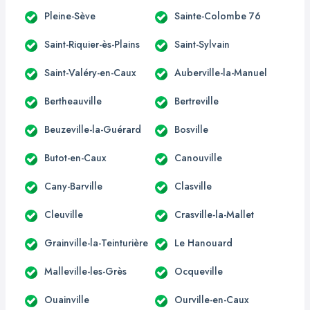
Pleine-Sève
Sainte-Colombe 76
Saint-Riquier-ès-Plains
Saint-Sylvain
Saint-Valéry-en-Caux
Auberville-la-Manuel
Bertheauville
Bertreville
Beuzeville-la-Guérard
Bosville
Butot-en-Caux
Canouville
Cany-Barville
Clasville
Cleuville
Crasville-la-Mallet
Grainville-la-Teinturière
Le Hanouard
Malleville-les-Grès
Ocqueville
Ouainville
Ourville-en-Caux