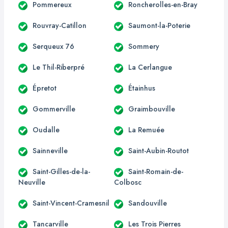
Pommereux
Roncherolles-en-Bray
Rouvray-Catillon
Saumont-la-Poterie
Serqueux 76
Sommery
Le Thil-Riberpré
La Cerlangue
Épretot
Étainhus
Gommerville
Graimbouville
Oudalle
La Remuée
Sainneville
Saint-Aubin-Routot
Saint-Gilles-de-la-
Saint-Romain-de-
Neuville
Colbosc
Saint-Vincent-Cramesnil
Sandouville
Tancarville
Les Trois Pierres