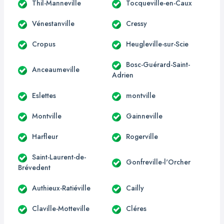
Thil-Manneville
Tocqueville-en-Caux
Vénestanville
Cressy
Cropus
Heugleville-sur-Scie
Bosc-Guérard-Saint-
Anceaumeville
Adrien
Eslettes
montville
Montville
Gainneville
Harfleur
Rogerville
Saint-Laurent-de-
Gonfreville-l'Orcher
Brévedent
Authieux-Ratiéville
Cailly
Claville-Motteville
Cléres