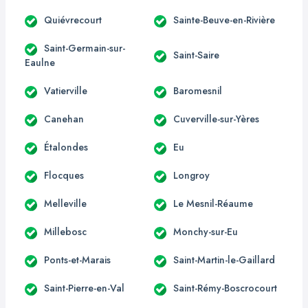
Quiévrecourt
Sainte-Beuve-en-Rivière
Saint-Germain-sur-
Saint-Saire
Eaulne
Vatierville
Baromesnil
Canehan
Cuverville-sur-Yères
Étalondes
Eu
Flocques
Longroy
Melleville
Le Mesnil-Réaume
Millebosc
Monchy-sur-Eu
Ponts-et-Marais
Saint-Martin-le-Gaillard
Saint-Pierre-en-Val
Saint-Rémy-Boscrocourt