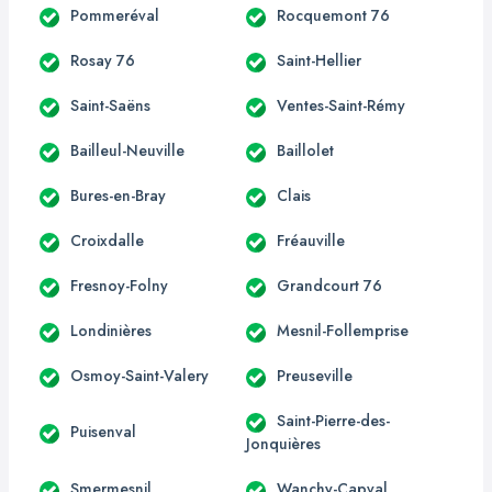
Pommeréval
Rocquemont 76
Rosay 76
Saint-Hellier
Saint-Saëns
Ventes-Saint-Rémy
Bailleul-Neuville
Baillolet
Bures-en-Bray
Clais
Croixdalle
Fréauville
Fresnoy-Folny
Grandcourt 76
Londinières
Mesnil-Follemprise
Osmoy-Saint-Valery
Preuseville
Saint-Pierre-des-
Puisenval
Jonquières
Smermesnil
Wanchy-Capval