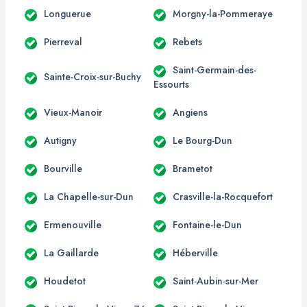
Longuerue
Morgny-la-Pommeraye
Pierreval
Rebets
Saint-Germain-des-
Sainte-Croix-sur-Buchy
Essourts
Vieux-Manoir
Angiens
Autigny
Le Bourg-Dun
Bourville
Brametot
La Chapelle-sur-Dun
Crasville-la-Rocquefort
Ermenouville
Fontaine-le-Dun
La Gaillarde
Héberville
Houdetot
Saint-Aubin-sur-Mer