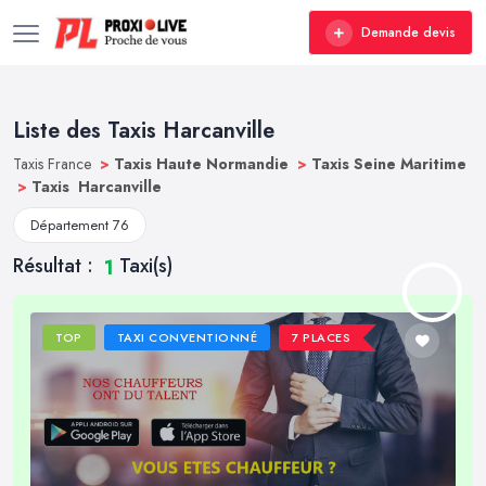
Demande devis
Liste des Taxis Harcanville
Taxis France
>
Taxis Haute Normandie
>
Taxis Seine Maritime
>
Taxis Harcanville
Département 76
Résultat :
Taxi(s)
1
TOP
TAXI CONVENTIONNÉ
7 PLACES