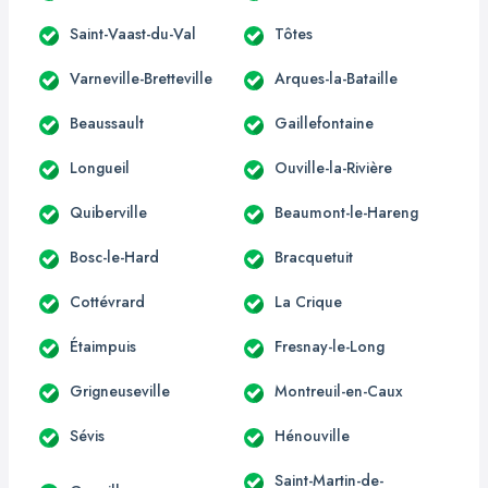
Saint-Vaast-du-Val
Tôtes
Varneville-Bretteville
Arques-la-Bataille
Beaussault
Gaillefontaine
Longueil
Ouville-la-Rivière
Quiberville
Beaumont-le-Hareng
Bosc-le-Hard
Bracquetuit
Cottévrard
La Crique
Étaimpuis
Fresnay-le-Long
Grigneuseville
Montreuil-en-Caux
Sévis
Hénouville
Saint-Martin-de-