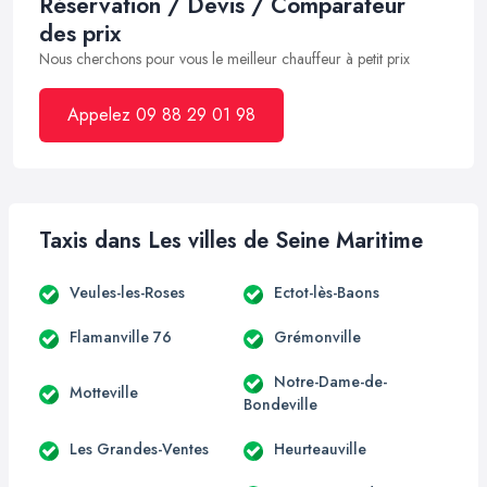
Réservation / Devis / Comparateur
des prix
Nous cherchons pour vous le meilleur chauffeur à petit prix
Appelez 09 88 29 01 98
Taxis dans Les villes de Seine Maritime
Veules-les-Roses
Ectot-lès-Baons
Flamanville 76
Grémonville
Notre-Dame-de-
Motteville
Bondeville
Les Grandes-Ventes
Heurteauville