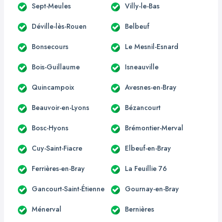
Sept-Meules
Villy-le-Bas
Déville-lès-Rouen
Belbeuf
Bonsecours
Le Mesnil-Esnard
Bois-Guillaume
Isneauville
Quincampoix
Avesnes-en-Bray
Beauvoir-en-Lyons
Bézancourt
Bosc-Hyons
Brémontier-Merval
Cuy-Saint-Fiacre
Elbeuf-en-Bray
Ferrières-en-Bray
La Feuillie 76
Gancourt-Saint-Étienne
Gournay-en-Bray
Ménerval
Bernières