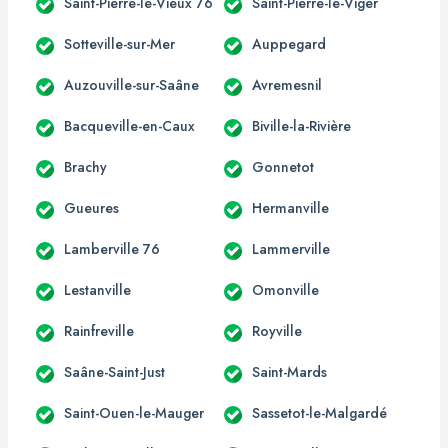
Saint-Pierre-le-Vieux 76
Saint-Pierre-le-Viger
Sotteville-sur-Mer
Auppegard
Auzouville-sur-Saâne
Avremesnil
Bacqueville-en-Caux
Biville-la-Rivière
Brachy
Gonnetot
Gueures
Hermanville
Lamberville 76
Lammerville
Lestanville
Omonville
Rainfreville
Royville
Saâne-Saint-Just
Saint-Mards
Saint-Ouen-le-Mauger
Sassetot-le-Malgardé