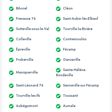
Bihorel
Cléon
Freneuse 76
Saint-Aubin-lès-Elbeuf
Sotteville-sous-le-Val
Tourville-la-Rivière
Colleville
Contremoulins
Épreville
Fécamp
Froberville
Ganzeville
Sainte-Hélène-
Maniquerville
Bondeville
Saint-Léonard 76
Senneville-sur-Fécamp
Tourville-les-Ifs
Toussaint
Aubéguimont
Aumale