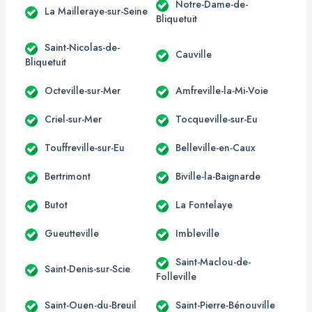
Notre-Dame-de-
La Mailleraye-sur-Seine
Bliquetuit
Saint-Nicolas-de-
Cauville
Bliquetuit
Octeville-sur-Mer
Amfreville-la-Mi-Voie
Criel-sur-Mer
Tocqueville-sur-Eu
Touffreville-sur-Eu
Belleville-en-Caux
Bertrimont
Biville-la-Baignarde
Butot
La Fontelaye
Gueutteville
Imbleville
Saint-Maclou-de-
Saint-Denis-sur-Scie
Folleville
Saint-Ouen-du-Breuil
Saint-Pierre-Bénouville