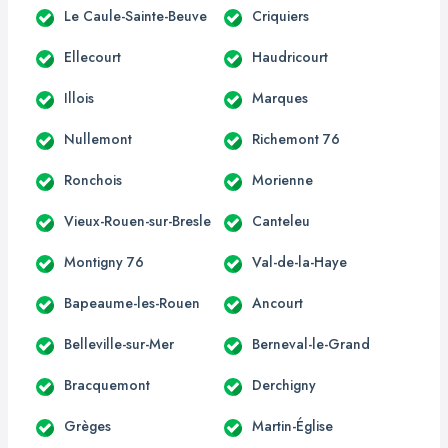
Le Caule-Sainte-Beuve
Criquiers
Ellecourt
Haudricourt
Illois
Marques
Nullemont
Richemont 76
Ronchois
Morienne
Vieux-Rouen-sur-Bresle
Canteleu
Montigny 76
Val-de-la-Haye
Bapeaume-les-Rouen
Ancourt
Belleville-sur-Mer
Berneval-le-Grand
Bracquemont
Derchigny
Grèges
Martin-Église