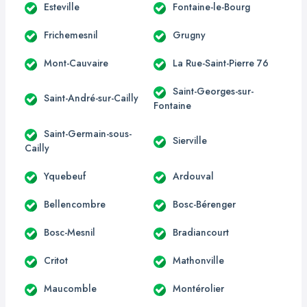
Esteville
Fontaine-le-Bourg
Frichemesnil
Grugny
Mont-Cauvaire
La Rue-Saint-Pierre 76
Saint-Georges-sur-
Saint-André-sur-Cailly
Fontaine
Saint-Germain-sous-
Sierville
Cailly
Yquebeuf
Ardouval
Bellencombre
Bosc-Bérenger
Bosc-Mesnil
Bradiancourt
Critot
Mathonville
Maucomble
Montérolier