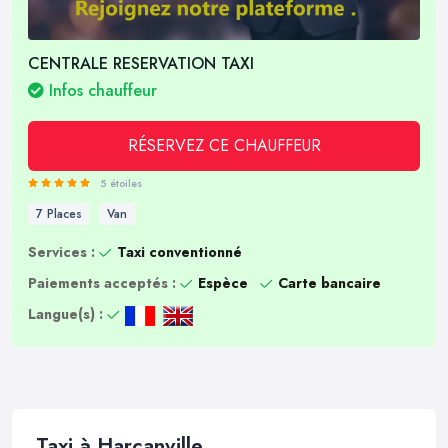
CENTRALE RESERVATION TAXI
Infos chauffeur
RÉSERVEZ CE CHAUFFEUR
5 étoiles
7 Places
Van
Services :
Taxi conventionné
Paiements acceptés :
Espèce
Carte bancaire
Langue(s) :
Taxi à Harcanville