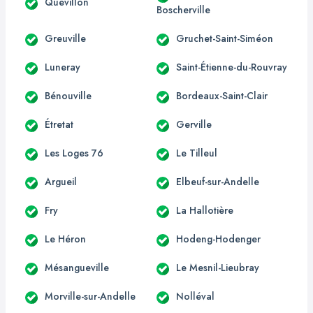
Quevillon
Boscherville
Greuville
Gruchet-Saint-Siméon
Luneray
Saint-Étienne-du-Rouvray
Bénouville
Bordeaux-Saint-Clair
Étretat
Gerville
Les Loges 76
Le Tilleul
Argueil
Elbeuf-sur-Andelle
Fry
La Hallotière
Le Héron
Hodeng-Hodenger
Mésangueville
Le Mesnil-Lieubray
Morville-sur-Andelle
Nolléval