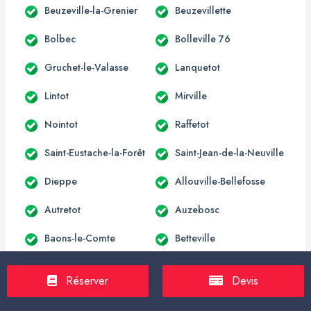
Beuzeville-la-Grenier
Beuzevillette
Bolbec
Bolleville 76
Gruchet-le-Valasse
Lanquetot
Lintot
Mirville
Nointot
Raffetot
Saint-Eustache-la-Forêt
Saint-Jean-de-la-Neuville
Dieppe
Allouville-Bellefosse
Autretot
Auzebosc
Baons-le-Comte
Betteville
Blacqueville
Bois-Himont
Réserver
Devis
Carville-la-Folletière
Croix-Mare