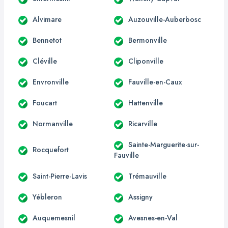
Alvimare
Auzouville-Auberbosc
Bennetot
Bermonville
Cléville
Cliponville
Envronville
Fauville-en-Caux
Foucart
Hattenville
Normanville
Ricarville
Sainte-Marguerite-sur-
Rocquefort
Fauville
Saint-Pierre-Lavis
Trémauville
Yébleron
Assigny
Auquemesnil
Avesnes-en-Val