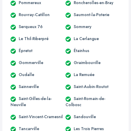
Pommereux
Roncherolles-en-Bray
Rouvray-Catillon
Saumont-la-Poterie
Serqueux 76
Sommery
Le Thil-Riberpré
La Cerlangue
Épretot
Étainhus
Gommerville
Graimbouville
Oudalle
La Remuée
Sainneville
Saint-Aubin-Routot
Saint-Gilles-de-la-
Saint-Romain-de-
Neuville
Colbosc
Saint-Vincent-Cramesnil
Sandouville
Tancarville
Les Trois Pierres