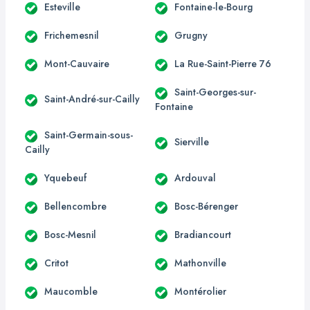
Esteville
Fontaine-le-Bourg
Frichemesnil
Grugny
Mont-Cauvaire
La Rue-Saint-Pierre 76
Saint-Georges-sur-
Saint-André-sur-Cailly
Fontaine
Saint-Germain-sous-
Sierville
Cailly
Yquebeuf
Ardouval
Bellencombre
Bosc-Bérenger
Bosc-Mesnil
Bradiancourt
Critot
Mathonville
Maucomble
Montérolier