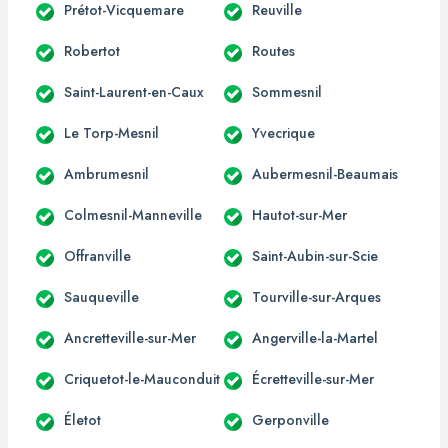
Prétot-Vicquemare
Reuville
Robertot
Routes
Saint-Laurent-en-Caux
Sommesnil
Le Torp-Mesnil
Yvecrique
Ambrumesnil
Aubermesnil-Beaumais
Colmesnil-Manneville
Hautot-sur-Mer
Offranville
Saint-Aubin-sur-Scie
Sauqueville
Tourville-sur-Arques
Ancretteville-sur-Mer
Angerville-la-Martel
Criquetot-le-Mauconduit
Écretteville-sur-Mer
Életot
Gerponville