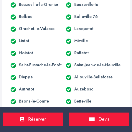
Beuzeville-la-Grenier
Beuzevillette
Bolbec
Bolleville 76
Gruchet-le-Valasse
Lanquetot
Lintot
Mirville
Nointot
Raffetot
Saint-Eustache-la-Forêt
Saint-Jean-de-la-Neuville
Dieppe
Allouville-Bellefosse
Autretot
Auzebosc
Baons-le-Comte
Betteville
Blacqueville
Bois-Himont
Réserver
Devis
Carville-la-Folletière
Croix-Mare