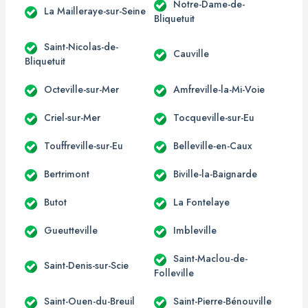
Notre-Dame-de-
La Mailleraye-sur-Seine
Bliquetuit
Saint-Nicolas-de-
Cauville
Bliquetuit
Octeville-sur-Mer
Amfreville-la-Mi-Voie
Criel-sur-Mer
Tocqueville-sur-Eu
Touffreville-sur-Eu
Belleville-en-Caux
Bertrimont
Biville-la-Baignarde
Butot
La Fontelaye
Gueutteville
Imbleville
Saint-Maclou-de-
Saint-Denis-sur-Scie
Folleville
Saint-Ouen-du-Breuil
Saint-Pierre-Bénouville