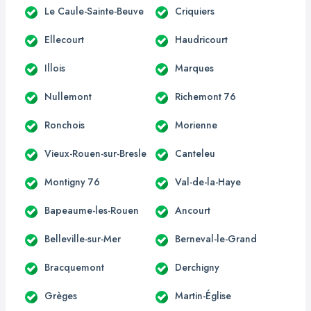
Le Caule-Sainte-Beuve
Criquiers
Ellecourt
Haudricourt
Illois
Marques
Nullemont
Richemont 76
Ronchois
Morienne
Vieux-Rouen-sur-Bresle
Canteleu
Montigny 76
Val-de-la-Haye
Bapeaume-les-Rouen
Ancourt
Belleville-sur-Mer
Berneval-le-Grand
Bracquemont
Derchigny
Grèges
Martin-Église