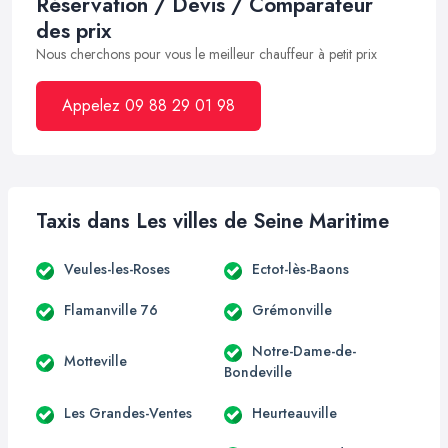
Réservation / Devis / Comparateur
des prix
Nous cherchons pour vous le meilleur chauffeur à petit prix
Appelez 09 88 29 01 98
Taxis dans Les villes de Seine Maritime
Veules-les-Roses
Ectot-lès-Baons
Flamanville 76
Grémonville
Notre-Dame-de-
Motteville
Bondeville
Les Grandes-Ventes
Heurteauville