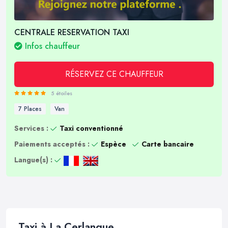
CENTRALE RESERVATION TAXI
Infos chauffeur
RÉSERVEZ CE CHAUFFEUR
5 étoiles
7 Places
Van
Services :
Taxi conventionné
Paiements acceptés :
Espèce
Carte bancaire
Langue(s) :
Taxi à La Cerlangue