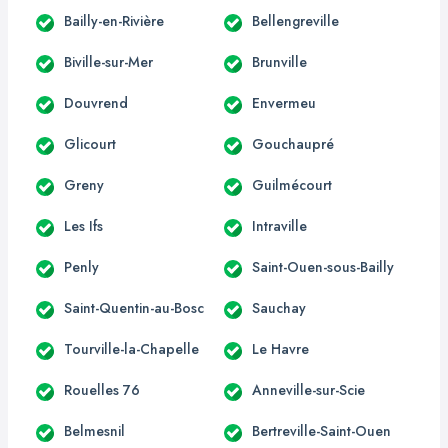
Bailly-en-Rivière
Bellengreville
Biville-sur-Mer
Brunville
Douvrend
Envermeu
Glicourt
Gouchaupré
Greny
Guilmécourt
Les Ifs
Intraville
Penly
Saint-Ouen-sous-Bailly
Saint-Quentin-au-Bosc
Sauchay
Tourville-la-Chapelle
Le Havre
Rouelles 76
Anneville-sur-Scie
Belmesnil
Bertreville-Saint-Ouen