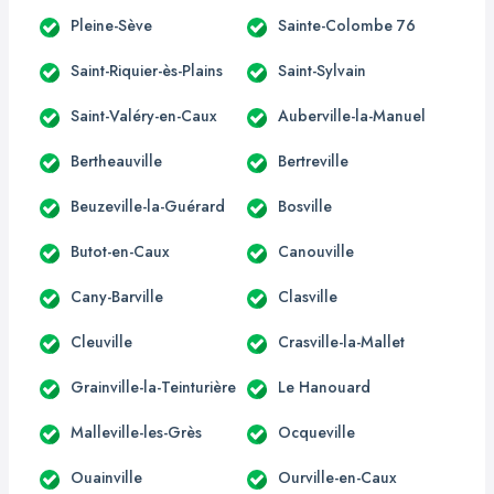
Pleine-Sève
Sainte-Colombe 76
Saint-Riquier-ès-Plains
Saint-Sylvain
Saint-Valéry-en-Caux
Auberville-la-Manuel
Bertheauville
Bertreville
Beuzeville-la-Guérard
Bosville
Butot-en-Caux
Canouville
Cany-Barville
Clasville
Cleuville
Crasville-la-Mallet
Grainville-la-Teinturière
Le Hanouard
Malleville-les-Grès
Ocqueville
Ouainville
Ourville-en-Caux