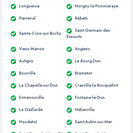
Longuerue
Morgny-la-Pommeraye
Pierreval
Rebets
Saint-Germain-des-
Sainte-Croix-sur-Buchy
Essourts
Vieux-Manoir
Angiens
Autigny
Le Bourg-Dun
Bourville
Brametot
La Chapelle-sur-Dun
Crasville-la-Rocquefort
Ermenouville
Fontaine-le-Dun
La Gaillarde
Héberville
Houdetot
Saint-Aubin-sur-Mer