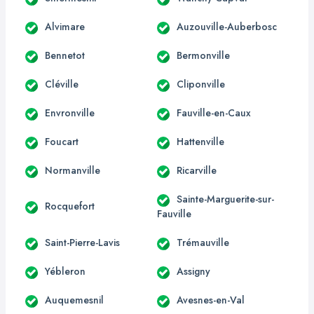
Alvimare
Auzouville-Auberbosc
Bennetot
Bermonville
Cléville
Cliponville
Envronville
Fauville-en-Caux
Foucart
Hattenville
Normanville
Ricarville
Sainte-Marguerite-sur-
Rocquefort
Fauville
Saint-Pierre-Lavis
Trémauville
Yébleron
Assigny
Auquemesnil
Avesnes-en-Val