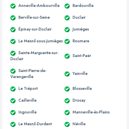
Anneville-Ambourville
Bardouville
Berville-sur-Seine
Duclair
Épinay-sur-Duclair
Jumièges
Le Mesnil-sous-Jumièges
Roumare
Sainte-Marguerite-sur-
Saint-Paër
Duclair
Saint-Pierre-de-
Yainville
Varengeville
Le Tréport
Blosseville
Cailleville
Drosay
Ingouville
Manneville-ès-Plains
Le Mesnil-Durdent
Néville