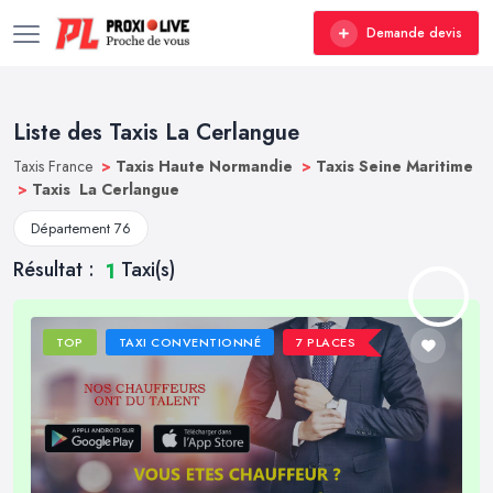
Demande devis
Liste des Taxis La Cerlangue
Taxis France
>
Taxis Haute Normandie
>
Taxis Seine Maritime
>
Taxis La Cerlangue
Département 76
Résultat :
Taxi(s)
1
TOP
TAXI CONVENTIONNÉ
7 PLACES