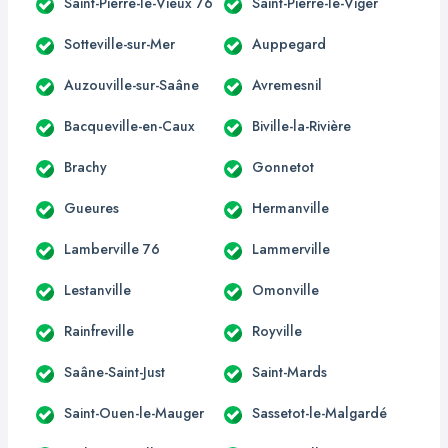
Saint-Pierre-le-Vieux 76
Saint-Pierre-le-Viger
Sotteville-sur-Mer
Auppegard
Auzouville-sur-Saâne
Avremesnil
Bacqueville-en-Caux
Biville-la-Rivière
Brachy
Gonnetot
Gueures
Hermanville
Lamberville 76
Lammerville
Lestanville
Omonville
Rainfreville
Royville
Saâne-Saint-Just
Saint-Mards
Saint-Ouen-le-Mauger
Sassetot-le-Malgardé