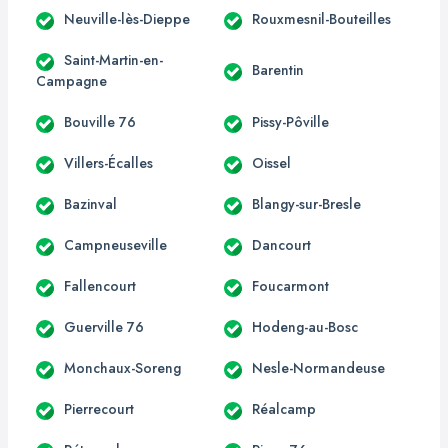
Neuville-lès-Dieppe
Rouxmesnil-Bouteilles
Saint-Martin-en-
Barentin
Campagne
Bouville 76
Pissy-Pôville
Villers-Écalles
Oissel
Bazinval
Blangy-sur-Bresle
Campneuseville
Dancourt
Fallencourt
Foucarmont
Guerville 76
Hodeng-au-Bosc
Monchaux-Soreng
Nesle-Normandeuse
Pierrecourt
Réalcamp