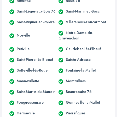
Rétonval
Rieux 76
Saint-Léger-aux-Bois 76
Saint-Martin-au-Bosc
Saint-Riquier-en-Rivière
Villers-sous-Foucarmont
Notre-Dame-de-
Norville
Gravenchon
Petiville
Caudebec-lès-Elbeuf
Saint-Pierre-lès-Elbeuf
Sainte-Adresse
Sotteville-lès-Rouen
Fontaine-la-Mallet
Mannevillette
Montivilliers
Saint-Martin-du-Manoir
Beaurepaire 76
Fongueusemare
Gonneville-la-Mallet
Hermeville
Pierrefiques