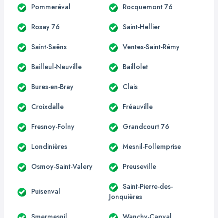
Pommeréval
Rocquemont 76
Rosay 76
Saint-Hellier
Saint-Saëns
Ventes-Saint-Rémy
Bailleul-Neuville
Baillolet
Bures-en-Bray
Clais
Croixdalle
Fréauville
Fresnoy-Folny
Grandcourt 76
Londinières
Mesnil-Follemprise
Osmoy-Saint-Valery
Preuseville
Saint-Pierre-des-
Puisenval
Jonquières
Smermesnil
Wanchy-Capval