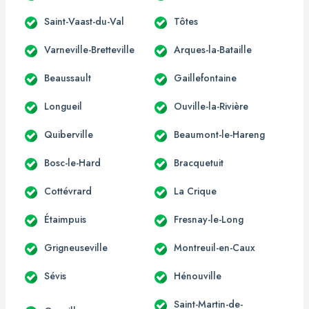
Saint-Vaast-du-Val
Tôtes
Varneville-Bretteville
Arques-la-Bataille
Beaussault
Gaillefontaine
Longueil
Ouville-la-Rivière
Quiberville
Beaumont-le-Hareng
Bosc-le-Hard
Bracquetuit
Cottévrard
La Crique
Étaimpuis
Fresnay-le-Long
Grigneuseville
Montreuil-en-Caux
Sévis
Hénouville
Saint-Martin-de-