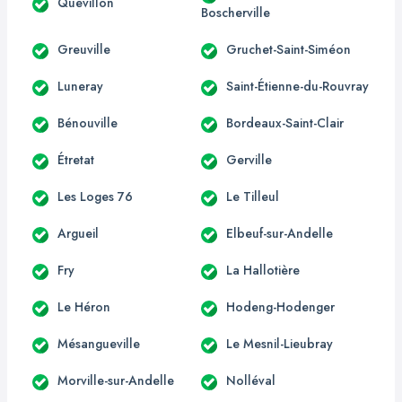
Quevillon
Boscherville
Greuville
Gruchet-Saint-Siméon
Luneray
Saint-Étienne-du-Rouvray
Bénouville
Bordeaux-Saint-Clair
Étretat
Gerville
Les Loges 76
Le Tilleul
Argueil
Elbeuf-sur-Andelle
Fry
La Hallotière
Le Héron
Hodeng-Hodenger
Mésangueville
Le Mesnil-Lieubray
Morville-sur-Andelle
Nolléval