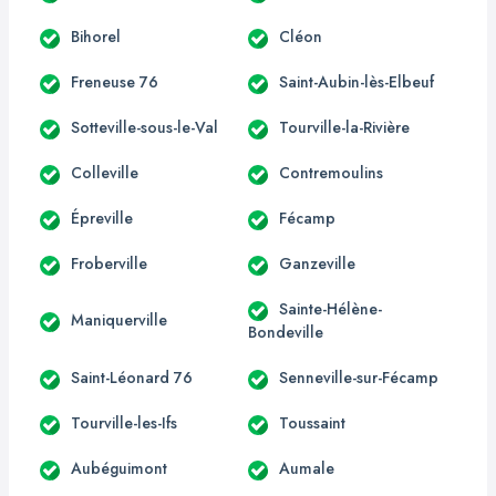
Bihorel
Cléon
Freneuse 76
Saint-Aubin-lès-Elbeuf
Sotteville-sous-le-Val
Tourville-la-Rivière
Colleville
Contremoulins
Épreville
Fécamp
Froberville
Ganzeville
Sainte-Hélène-
Maniquerville
Bondeville
Saint-Léonard 76
Senneville-sur-Fécamp
Tourville-les-Ifs
Toussaint
Aubéguimont
Aumale