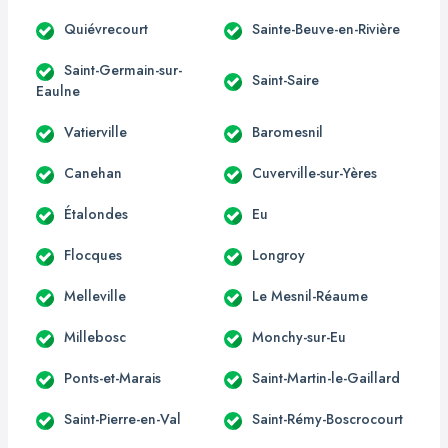
Quiévrecourt
Sainte-Beuve-en-Rivière
Saint-Germain-sur-
Saint-Saire
Eaulne
Vatierville
Baromesnil
Canehan
Cuverville-sur-Yères
Étalondes
Eu
Flocques
Longroy
Melleville
Le Mesnil-Réaume
Millebosc
Monchy-sur-Eu
Ponts-et-Marais
Saint-Martin-le-Gaillard
Saint-Pierre-en-Val
Saint-Rémy-Boscrocourt