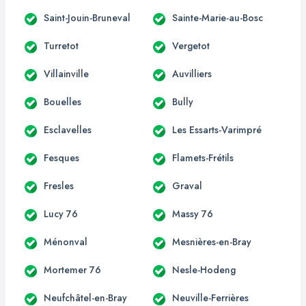
Saint-Jouin-Bruneval
Sainte-Marie-au-Bosc
Turretot
Vergetot
Villainville
Auvilliers
Bouelles
Bully
Esclavelles
Les Essarts-Varimpré
Fesques
Flamets-Frétils
Fresles
Graval
Lucy 76
Massy 76
Ménonval
Mesnières-en-Bray
Mortemer 76
Nesle-Hodeng
Neufchâtel-en-Bray
Neuville-Ferrières