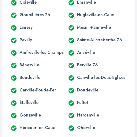
Cideville
Émanville
Goupillières 76
Hugleville-en-Caux
Limésy
Mesnil-Panneville
Pavilly
Sainte-Austreberthe 76
Amfreville-les-Champs
Anvéville
Bénesville
Berville 76
Boudeville
Canville-les-Deux-Églises
Carville-Pot-de-Fer
Doudeville
Étalleville
Fultot
Gonzeville
Harcanville
Héricourt-en-Caux
Oherville