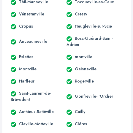
Thil-Manneville
Tocqueville-en-Caux
Vénestanville
Cressy
Cropus
Heugleville-sur-Scie
Bosc-Guérard-Saint-
Anceaumeville
Adrien
Eslettes
montville
Montville
Gainneville
Harfleur
Rogerville
Saint-Laurent-de-
Gonfreville-l'Orcher
Brévedent
Authieux-Ratiéville
Cailly
Claville-Motteville
Cléres