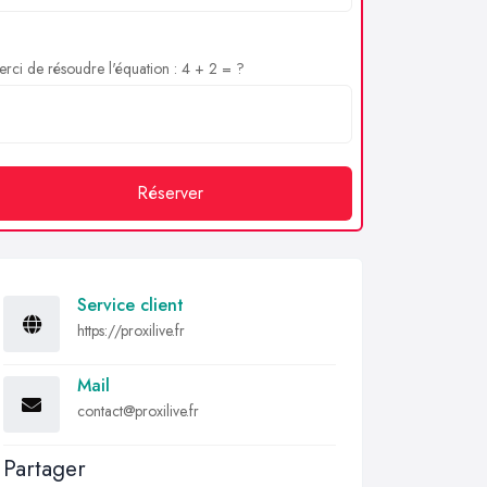
rci de résoudre l'équation : 4 + 2 = ?
Réserver
Service client
https://proxilive.fr
Mail
contact@proxilive.fr
Partager