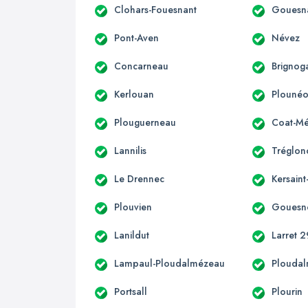
Clohars-Fouesnant
Gouesn
Pont-Aven
Névez
Concarneau
Brignog
Kerlouan
Plounéo
Plouguerneau
Coat-Mé
Lannilis
Tréglon
Le Drennec
Kersain
Plouvien
Gouesn
Lanildut
Larret 2
Lampaul-Ploudalmézeau
Plouda
Portsall
Plourin