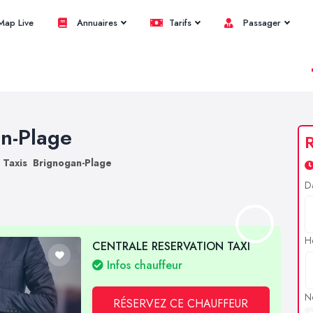
ap Live
Annuaires
Tarifs
Passager
an-Plage
R
Taxis Brignogan-Plage
D
H
CENTRALE RESERVATION TAXI
Infos chauffeur
N
RÉSERVEZ CE CHAUFFEUR