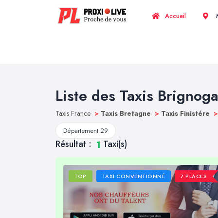
Accueil
M
Liste des Taxis Brignog
Taxis France
>
Taxis Bretagne
>
Taxis Finistére
>
Département 29
Résultat :
Taxi(s)
1
TOP
TAXI CONVENTIONNÉ
7 PLACES