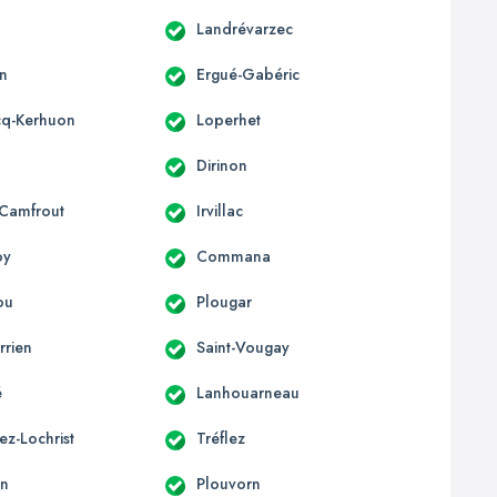
Landrévarzec
n
Ergué-Gabéric
cq-Kerhuon
Loperhet
s
Dirinon
-Camfrout
Irvillac
oy
Commana
ou
Plougar
rrien
Saint-Vougay
é
Lanhouarneau
ez-Lochrist
Tréflez
an
Plouvorn