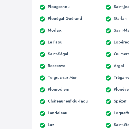
Plougasnou
Saint-Je
Plouégat-Guérand
Garlan
Morlaix
Saint-M
Le Faou
Lopére
Saint-Ségal
Quimer
Roscanvel
Argol
Telgruc-sur-Mer
Trégarv
Plomodiern
Plonéve
Châteauneuf-du-Faou
Spézet
Landeleau
Loqueff
Laz
Saint-G