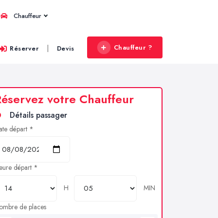
Chauffeur
Chauffeur ?
|
Réserver
Devis
éservez votre Chauffeur
Détails passager
ate départ *
eure départ *
H
MIN
ombre de places