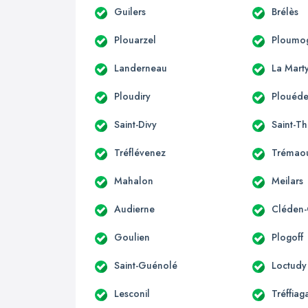
Guilers
Brélès
Plouarzel
Ploumo
Landerneau
La Mart
Ploudiry
Plouéde
Saint-Divy
Saint-T
Tréflévenez
Trémao
Mahalon
Meilars
Audierne
Cléden-
Goulien
Plogoff
Saint-Guénolé
Loctudy
Lesconil
Tréffiag