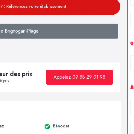
? : Référencez votre établissement
e Brignogan-Plage
ur des prix
Appelez 09 88 29 01 98
t prix
ez
Bénodet