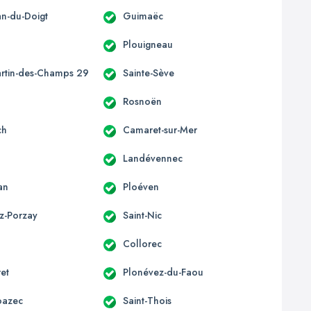
an-du-Doigt
Guimaëc
Plouigneau
artin-des-Champs 29
Sainte-Sève
c
Rosnoën
ch
Camaret-sur-Mer
Landévennec
an
Ploéven
z-Porzay
Saint-Nic
Collorec
ret
Plonévez-du-Faou
oazec
Saint-Thois