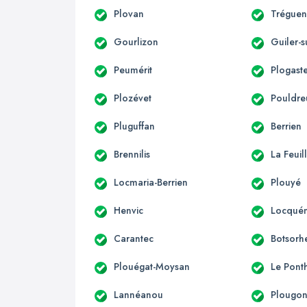
Plovan
Trégue
Gourlizon
Guiler-
Peumérit
Plogast
Plozévet
Pouldre
Pluguffan
Berrien
Brennilis
La Feuil
Locmaria-Berrien
Plouyé
Henvic
Locqué
Carantec
Botsorh
Plouégat-Moysan
Le Pont
Lannéanou
Plougo