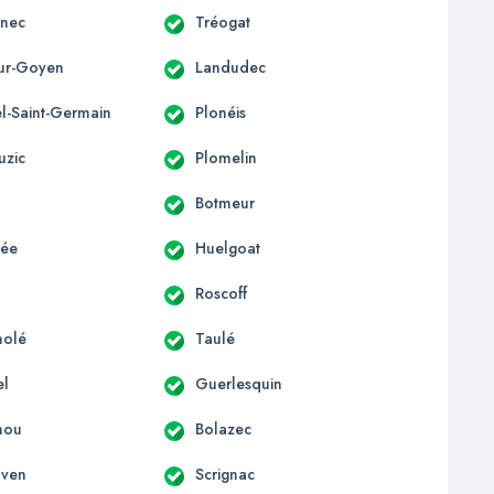
nnec
Tréogat
sur-Goyen
Landudec
el-Saint-Germain
Plonéis
uzic
Plomelin
Botmeur
lée
Huelgoat
Roscoff
nolé
Taulé
el
Guerlesquin
hou
Bolazec
nven
Scrignac