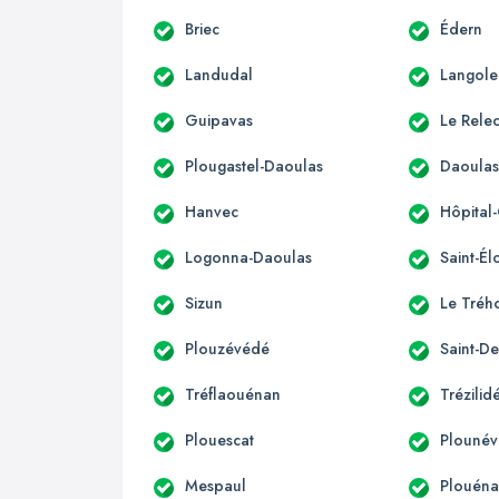
Briec
Édern
Landudal
Langole
Guipavas
Le Rele
Plougastel-Daoulas
Daoula
Hanvec
Hôpital
Logonna-Daoulas
Saint-Él
Sizun
Le Tréh
Plouzévédé
Saint-De
Tréflaouénan
Trézilid
Plouescat
Plounév
Mespaul
Plouén