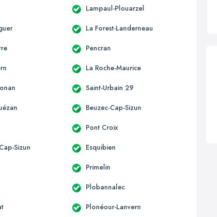
Lampaul-Plouarzel
guer
La Forest-Landerneau
yre
Pencran
rn
La Roche-Maurice
honan
Saint-Urbain 29
uézan
Beuzec-Cap-Sizun
Pont Croix
Cap-Sizun
Esquibien
Primelin
Plobannalec
at
Plonéour-Lanvern