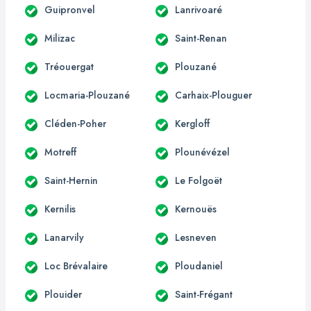
Guipronvel
Lanrivoaré
Milizac
Saint-Renan
Tréouergat
Plouzané
Locmaria-Plouzané
Carhaix-Plouguer
Cléden-Poher
Kergloff
Motreff
Plounévézel
Saint-Hernin
Le Folgoët
Kernilis
Kernouës
Lanarvily
Lesneven
Loc Brévalaire
Ploudaniel
Plouider
Saint-Frégant