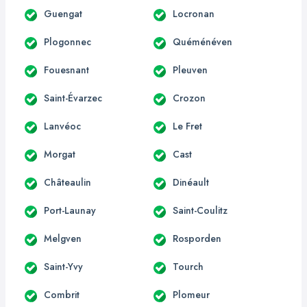
Guengat
Locronan
Plogonnec
Quéménéven
Fouesnant
Pleuven
Saint-Évarzec
Crozon
Lanvéoc
Le Fret
Morgat
Cast
Châteaulin
Dinéault
Port-Launay
Saint-Coulitz
Melgven
Rosporden
Saint-Yvy
Tourch
Combrit
Plomeur