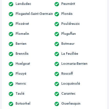
Landudec
Peumérit
Plogastel-Saint-Germain
Plonéis
Plozévet
Pouldreuzic
Plomelin
Pluguffan
Berrien
Botmeur
Brennilis
La Feuillée
Huelgoat
Locmaria-Berrien
Plouyé
Roscoff
Henvic
Locquénolé
Taulé
Carantec
Botsorhel
Guerlesquin