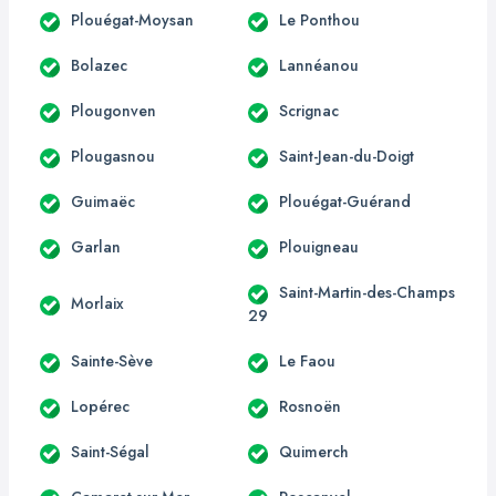
Plouégat-Moysan
Le Ponthou
Bolazec
Lannéanou
Plougonven
Scrignac
Plougasnou
Saint-Jean-du-Doigt
Guimaëc
Plouégat-Guérand
Garlan
Plouigneau
Saint-Martin-des-Champs
Morlaix
29
Sainte-Sève
Le Faou
Lopérec
Rosnoën
Saint-Ségal
Quimerch