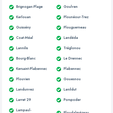
Brignogan-Plage
Goulven
Kerlouan
Plounéour-Trez
Guissény
Plouguerneau
Coat-Méal
Landéda
Lannilis
Tréglonou
Bourg-Blanc
Le Drennec
Kersaint-Plabennec
Plabennec
Plouvien
Gouesnou
Landunvez
Lanildut
Larret 29
Porspoder
Lampaul-
Ploudalmézeau