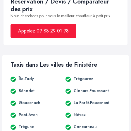
Réservation / Devis / Comparateur
des prix
Nous cherchons pour vous le meilleur chauffeur à petit prix
Appelez 09 88 29 01 98
Taxis dans Les villes de Finistére
Île-Tudy
Trégourez
Bénodet
Clohars-Fouesnant
Gouesnach
La Forêt-Fouesnant
Pont-Aven
Névez
Trégunc
Concarneau