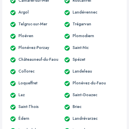
Camaret-sur-Mer
Roscanvel
Argol
Landévennec
Telgruc-sur-Mer
Trégarvan
Ploéven
Plomodiern
Plonévez-Porzay
Saint-Nic
Châteauneuf-du-Faou
Spézet
Collorec
Landeleau
Loqueffret
Plonévez-du-Faou
Laz
Saint-Goazec
Saint-Thois
Briec
Édern
Landrévarzec