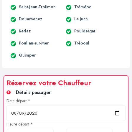
Saint-Jean-Trolimon
Tréméoc
Douarnenez
Le Juch
Kerlaz
Pouldergat
Poullan-sur-Mer
Tréboul
Quimper
Réservez votre Chauffeur
Détails passager
Date départ *
Heure départ *