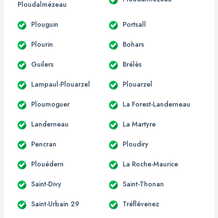
Ploudalmézeau
Plouguin
Portsall
Plourin
Bohars
Guilers
Brélès
Lampaul-Plouarzel
Plouarzel
Ploumoguer
La Forest-Landerneau
Landerneau
La Martyre
Pencran
Ploudiry
Plouédern
La Roche-Maurice
Saint-Divy
Saint-Thonan
Saint-Urbain 29
Tréflévenez