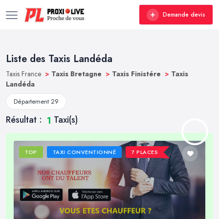
Demande devis
Liste des Taxis Landéda
Taxis France
>
Taxis Bretagne
>
Taxis Finistére
>
Taxis
Landéda
Département 29
Résultat :
Taxi(s)
1
TOP
TAXI CONVENTIONNÉ
7 PLACES