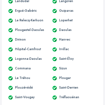
Landudal
Langolen
Ergué-Gabéric
Guipavas
Le Relecq-Kerhuon
Loperhet
Plougastel-Daoulas
Daoulas
Dirinon
Hanvec
Hôpital-Camfrout
Irvillac
Logonna-Daoulas
Saint-Éloy
Commana
Sizun
Le Tréhou
Plougar
Plouzévédé
Saint-Derrien
Saint-Vougay
Tréflaouénan