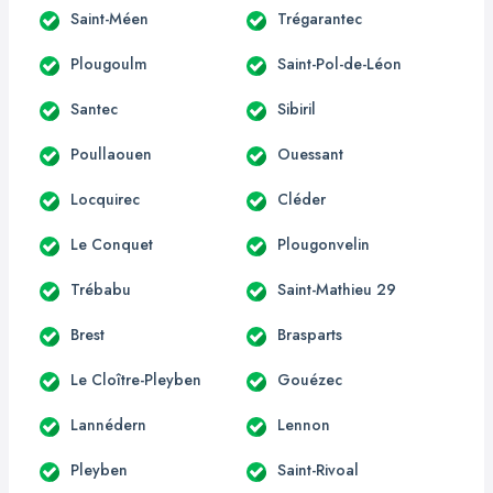
Saint-Méen
Trégarantec
Plougoulm
Saint-Pol-de-Léon
Santec
Sibiril
Poullaouen
Ouessant
Locquirec
Cléder
Le Conquet
Plougonvelin
Trébabu
Saint-Mathieu 29
Brest
Brasparts
Le Cloître-Pleyben
Gouézec
Lannédern
Lennon
Pleyben
Saint-Rivoal