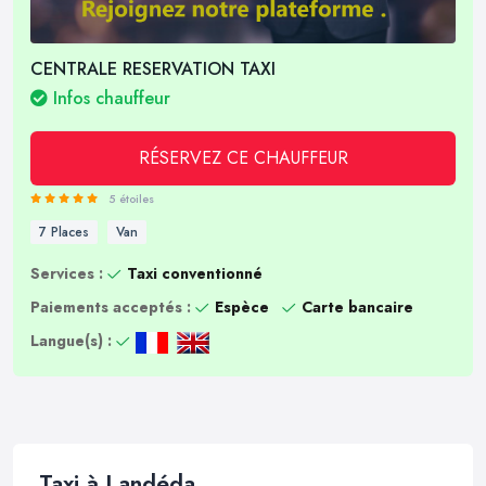
CENTRALE RESERVATION TAXI
Infos chauffeur
RÉSERVEZ CE CHAUFFEUR
5 étoiles
7 Places
Van
Services :
Taxi conventionné
Paiements acceptés :
Espèce
Carte bancaire
Langue(s) :
Taxi à Landéda