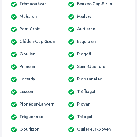
Trémaouézan
Beuzec-Cap-Sizun
Mahalon
Meilars
Pont Croix
Audierne
Cléden-Cap-Sizun
Esquibien
Goulien
Plogoff
Primelin
Saint-Guénolé
Loctudy
Plobannalec
Lesconil
Tréffiagat
Plonéour-Lanvern
Plovan
Tréguennec
Tréogat
Gourlizon
Guiler-sur-Goyen