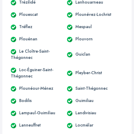
Trézilidé
Lanhouarneau
Plouescat
Plounévez-Lochrist
Tréflez
Mespaul
Plouénan
Plouvorn
Le Cloître-Saint-
Guiclan
Thégonnec
Loc-Éguiner-Saint-
Pleyber-Christ
Thégonnec
Plounéour-Ménez
Saint-Thégonnec
Bodilis
Guimiliau
Lampaul-Guimiliau
Landivisiau
Lanneuffret
Locmélar