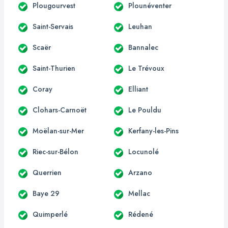
Plougourvest
Plounéventer
Saint-Servais
Leuhan
Scaër
Bannalec
Saint-Thurien
Le Trévoux
Coray
Elliant
Clohars-Carnoët
Le Pouldu
Moëlan-sur-Mer
Kerfany-les-Pins
Riec-sur-Bélon
Locunolé
Querrien
Arzano
Baye 29
Mellac
Quimperlé
Rédené