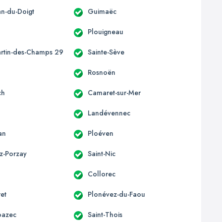
an-du-Doigt
Guimaëc
Plouigneau
artin-des-Champs 29
Sainte-Sève
c
Rosnoën
ch
Camaret-sur-Mer
Landévennec
an
Ploéven
z-Porzay
Saint-Nic
Collorec
ret
Plonévez-du-Faou
oazec
Saint-Thois