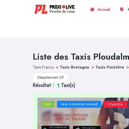
Accueil
M
Liste des Taxis Ploudal
Taxis France
>
Taxis Bretagne
>
Taxis Finistére
>
Département 29
Résultat :
Taxi(s)
1
TOP
TAXI CONVENTIONNÉ
7 PLACES