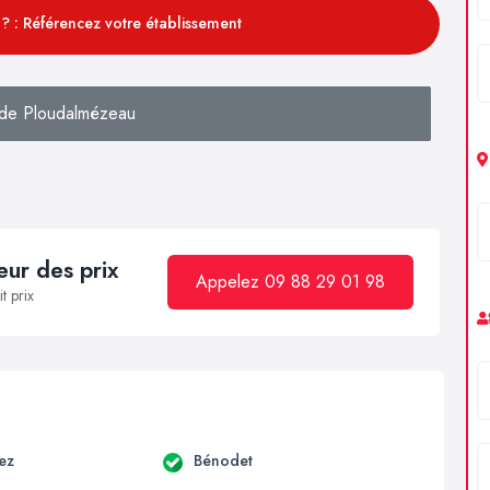
? : Référencez votre établissement
de Ploudalmézeau
ur des prix
Appelez 09 88 29 01 98
t prix
ez
Bénodet