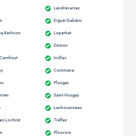
Landrévarzec
n
Ergué-Gabéric
cq-Kerhuon
Loperhet
s
Dirinon
-Camfrout
Irvillac
oy
Commana
ou
Plougar
rrien
Saint-Vougay
é
Lanhouarneau
ez-Lochrist
Tréflez
an
Plouvorn