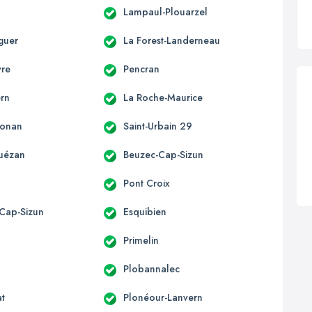
Lampaul-Plouarzel
guer
La Forest-Landerneau
yre
Pencran
rn
La Roche-Maurice
honan
Saint-Urbain 29
uézan
Beuzec-Cap-Sizun
Pont Croix
Cap-Sizun
Esquibien
Primelin
Plobannalec
at
Plonéour-Lanvern