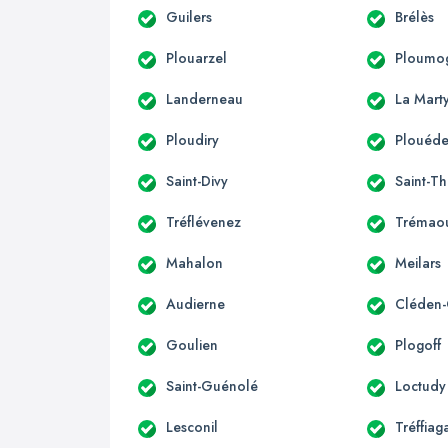
Guilers
Brélès
Plouarzel
Ploumo
Landerneau
La Mart
Ploudiry
Plouéde
Saint-Divy
Saint-T
Tréflévenez
Trémao
Mahalon
Meilars
Audierne
Cléden-
Goulien
Plogoff
Saint-Guénolé
Loctudy
Lesconil
Tréffiag