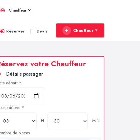
Chauffeur
Chauffeur ?
|
Réserver
Devis
éservez votre Chauffeur
Détails passager
ate départ *
eure départ *
H
MIN
ombre de places