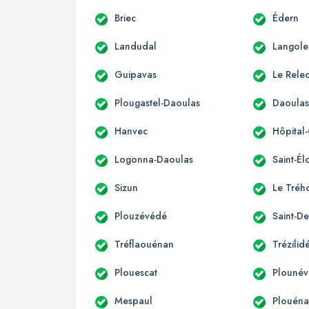
Briec
Édern
Landudal
Langole
Guipavas
Le Rele
Plougastel-Daoulas
Daoula
Hanvec
Hôpital
Logonna-Daoulas
Saint-Él
Sizun
Le Tréh
Plouzévédé
Saint-De
Tréflaouénan
Trézilid
Plouescat
Plounév
Mespaul
Plouén