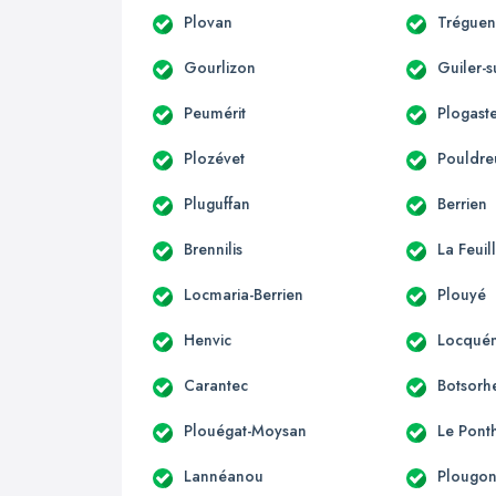
Plovan
Trégue
Gourlizon
Guiler-
Peumérit
Plogast
Plozévet
Pouldre
Pluguffan
Berrien
Brennilis
La Feuil
Locmaria-Berrien
Plouyé
Henvic
Locqué
Carantec
Botsorh
Plouégat-Moysan
Le Pont
Lannéanou
Plougo