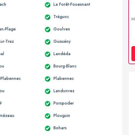
ach
La Forêt-Fouesnant
Trégunc
Me
an-Plage
Goulven
ur-Trez
Guissény
al
Landéda
ou
Bourg-Blanc
t-Plabennec
Plabennec
ou
Landunvez
9
Porspoder
lmézeau
Plouguin
Bohars