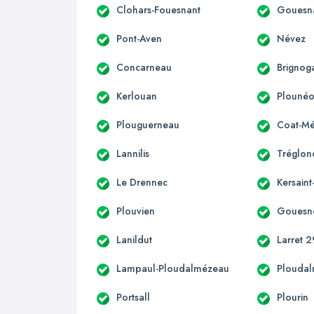
Clohars-Fouesnant
Gouesn
Pont-Aven
Névez
Concarneau
Brignog
Kerlouan
Plounéo
Plouguerneau
Coat-Mé
Lannilis
Tréglon
Le Drennec
Kersain
Plouvien
Gouesn
Lanildut
Larret 2
Lampaul-Ploudalmézeau
Plouda
Portsall
Plourin