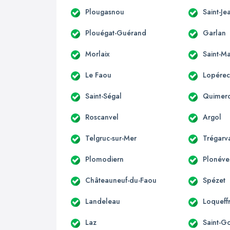
Plougasnou
Saint-Je
Plouégat-Guérand
Garlan
Morlaix
Saint-M
Le Faou
Lopére
Saint-Ségal
Quimer
Roscanvel
Argol
Telgruc-sur-Mer
Trégarv
Plomodiern
Plonéve
Châteauneuf-du-Faou
Spézet
Landeleau
Loqueff
Laz
Saint-G