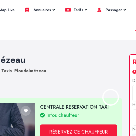
ap Live
Annuaires
Tarifs
Passager
mézeau
R
Taxis Ploudalmézeau
D
H
CENTRALE RESERVATION TAXI
Infos chauffeur
N
RÉSERVEZ CE CHAUFFEUR