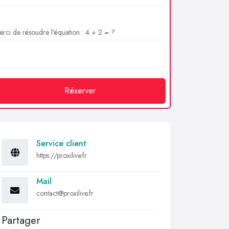
rci de résoudre l'équation : 4 + 2 = ?
Réserver
Service client
https://proxilive.fr
Mail
contact@proxilive.fr
Partager