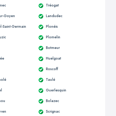
nnec
Tréogat
sur-Goyen
Landudec
el-Saint-Germain
Plonéis
uzic
Plomelin
Botmeur
lée
Huelgoat
Roscoff
nolé
Taulé
el
Guerlesquin
hou
Bolazec
nven
Scrignac