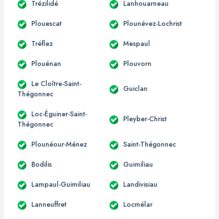
Trézilidé
Lanhouarneau
Plouescat
Plounévez-Lochrist
Tréflez
Mespaul
Plouénan
Plouvorn
Le Cloître-Saint-
Guiclan
Thégonnec
Loc-Éguiner-Saint-
Pleyber-Christ
Thégonnec
Plounéour-Ménez
Saint-Thégonnec
Bodilis
Guimiliau
Lampaul-Guimiliau
Landivisiau
Lanneuffret
Locmélar