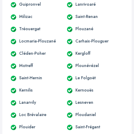
Guipronvel
Lanrivoaré
Milizac
Saint-Renan
Tréouergat
Plouzané
Locmaria-Plouzané
Carhaix-Plouguer
Cléden-Poher
Kergloff
Motreff
Plounévézel
Saint-Hernin
Le Folgoët
Kernilis
Kernouës
Lanarvily
Lesneven
Loc Brévalaire
Ploudaniel
Plouider
Saint-Frégant