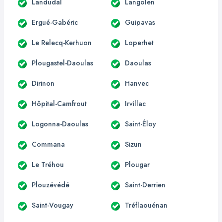
Landudal
Langolen
Ergué-Gabéric
Guipavas
Le Relecq-Kerhuon
Loperhet
Plougastel-Daoulas
Daoulas
Dirinon
Hanvec
Hôpital-Camfrout
Irvillac
Logonna-Daoulas
Saint-Éloy
Commana
Sizun
Le Tréhou
Plougar
Plouzévédé
Saint-Derrien
Saint-Vougay
Tréflaouénan