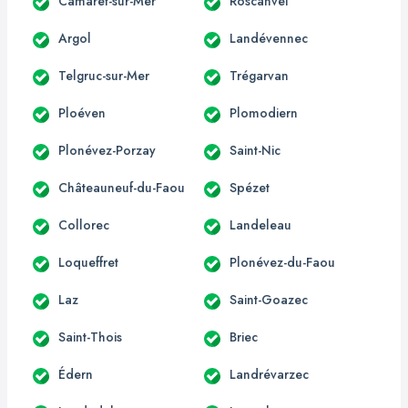
Camaret-sur-Mer
Roscanvel
Argol
Landévennec
Telgruc-sur-Mer
Trégarvan
Ploéven
Plomodiern
Plonévez-Porzay
Saint-Nic
Châteauneuf-du-Faou
Spézet
Collorec
Landeleau
Loqueffret
Plonévez-du-Faou
Laz
Saint-Goazec
Saint-Thois
Briec
Édern
Landrévarzec