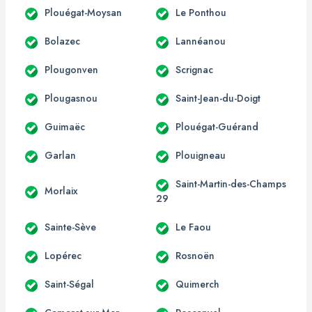
Plouégat-Moysan
Le Ponthou
Bolazec
Lannéanou
Plougonven
Scrignac
Plougasnou
Saint-Jean-du-Doigt
Guimaëc
Plouégat-Guérand
Garlan
Plouigneau
Saint-Martin-des-Champs
Morlaix
29
Sainte-Sève
Le Faou
Lopérec
Rosnoën
Saint-Ségal
Quimerch