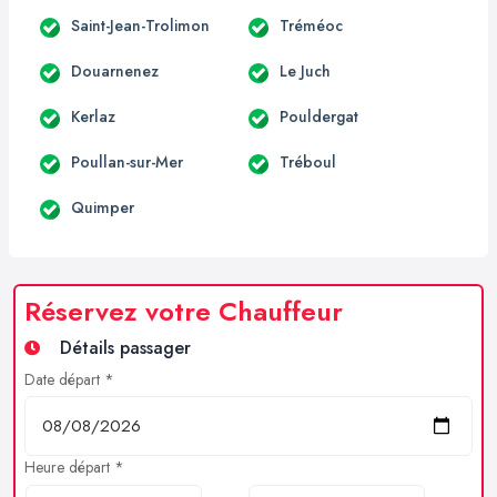
Saint-Jean-Trolimon
Tréméoc
Douarnenez
Le Juch
Kerlaz
Pouldergat
Poullan-sur-Mer
Tréboul
Quimper
Réservez votre Chauffeur
Détails passager
Date départ *
Heure départ *