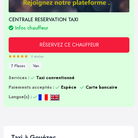
CENTRALE RESERVATION TAXI
Infos chauffeur
RÉSERVEZ CE CHAUFFEUR
5 étoiles
7 Places
Van
Services :
Taxi conventionné
Paiements acceptés :
Espèce
Carte bancaire
Langue(s) :
Taxi à Gouézec