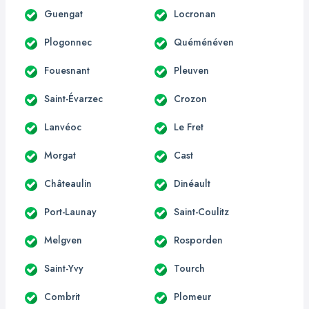
Guengat
Locronan
Plogonnec
Quéménéven
Fouesnant
Pleuven
Saint-Évarzec
Crozon
Lanvéoc
Le Fret
Morgat
Cast
Châteaulin
Dinéault
Port-Launay
Saint-Coulitz
Melgven
Rosporden
Saint-Yvy
Tourch
Combrit
Plomeur