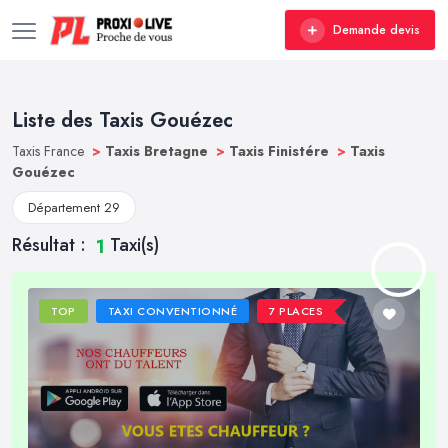
Demande devis
Liste des Taxis Gouézec
Taxis France
>
Taxis Bretagne
>
Taxis Finistére
>
Taxis
Gouézec
Département 29
Résultat :
Taxi(s)
1
TOP
TAXI CONVENTIONNÉ
7 PLACES