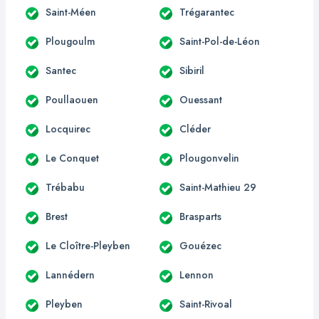
Saint-Méen
Trégarantec
Plougoulm
Saint-Pol-de-Léon
Santec
Sibiril
Poullaouen
Ouessant
Locquirec
Cléder
Le Conquet
Plougonvelin
Trébabu
Saint-Mathieu 29
Brest
Brasparts
Le Cloître-Pleyben
Gouézec
Lannédern
Lennon
Pleyben
Saint-Rivoal