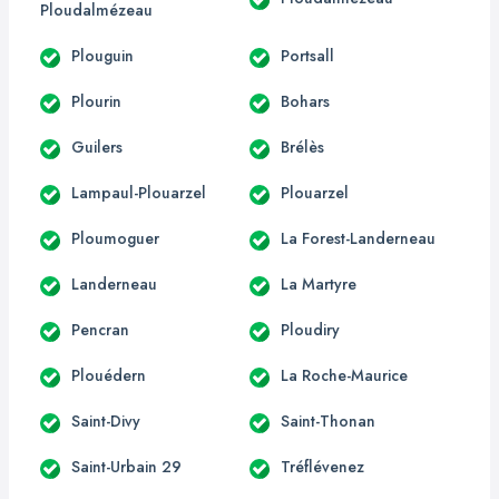
Ploudalmézeau
Plouguin
Portsall
Plourin
Bohars
Guilers
Brélès
Lampaul-Plouarzel
Plouarzel
Ploumoguer
La Forest-Landerneau
Landerneau
La Martyre
Pencran
Ploudiry
Plouédern
La Roche-Maurice
Saint-Divy
Saint-Thonan
Saint-Urbain 29
Tréflévenez