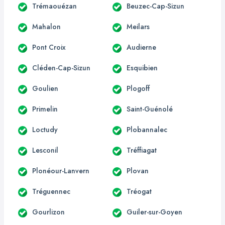
Trémaouézan
Beuzec-Cap-Sizun
Mahalon
Meilars
Pont Croix
Audierne
Cléden-Cap-Sizun
Esquibien
Goulien
Plogoff
Primelin
Saint-Guénolé
Loctudy
Plobannalec
Lesconil
Tréffiagat
Plonéour-Lanvern
Plovan
Tréguennec
Tréogat
Gourlizon
Guiler-sur-Goyen