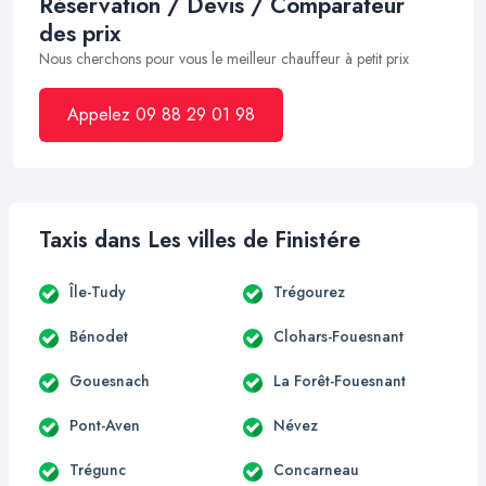
Réservation / Devis / Comparateur
des prix
Nous cherchons pour vous le meilleur chauffeur à petit prix
Appelez 09 88 29 01 98
Taxis dans Les villes de Finistére
Île-Tudy
Trégourez
Bénodet
Clohars-Fouesnant
Gouesnach
La Forêt-Fouesnant
Pont-Aven
Névez
Trégunc
Concarneau