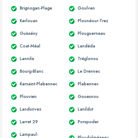
Brignogan-Plage
Goulven
Kerlouan
Plounéour-Trez
Guissény
Plouguerneau
Coat-Méal
Landéda
Lannilis
Tréglonou
Bourg-Blanc
Le Drennec
Kersaint-Plabennec
Plabennec
Plouvien
Gouesnou
Landunvez
Lanildut
Larret 29
Porspoder
Lampaul-
Ploudalmézeau