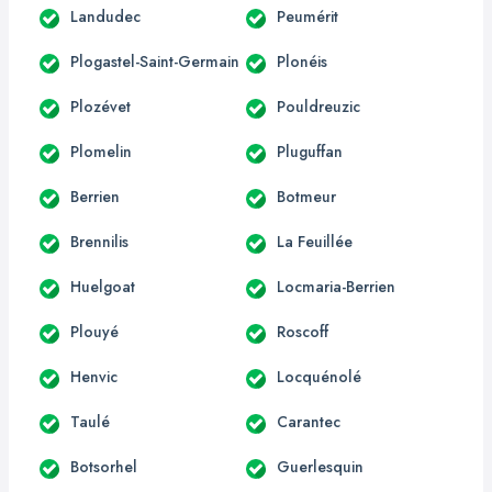
Landudec
Peumérit
Plogastel-Saint-Germain
Plonéis
Plozévet
Pouldreuzic
Plomelin
Pluguffan
Berrien
Botmeur
Brennilis
La Feuillée
Huelgoat
Locmaria-Berrien
Plouyé
Roscoff
Henvic
Locquénolé
Taulé
Carantec
Botsorhel
Guerlesquin