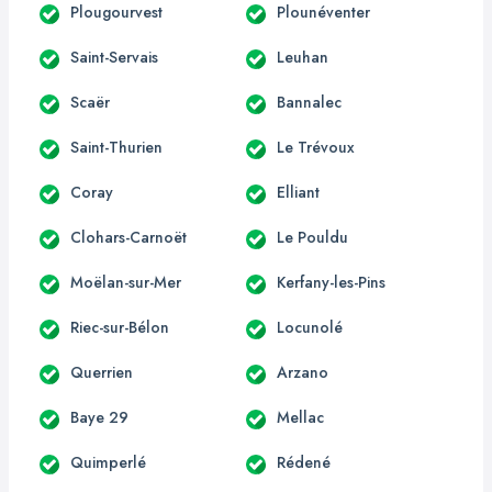
Plougourvest
Plounéventer
Saint-Servais
Leuhan
Scaër
Bannalec
Saint-Thurien
Le Trévoux
Coray
Elliant
Clohars-Carnoët
Le Pouldu
Moëlan-sur-Mer
Kerfany-les-Pins
Riec-sur-Bélon
Locunolé
Querrien
Arzano
Baye 29
Mellac
Quimperlé
Rédené