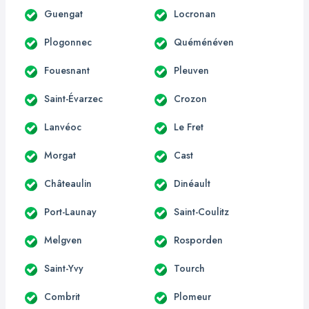
Guengat
Locronan
Plogonnec
Quéménéven
Fouesnant
Pleuven
Saint-Évarzec
Crozon
Lanvéoc
Le Fret
Morgat
Cast
Châteaulin
Dinéault
Port-Launay
Saint-Coulitz
Melgven
Rosporden
Saint-Yvy
Tourch
Combrit
Plomeur