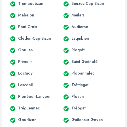
Trémaouézan
Beuzec-Cap-Sizun
Mahalon
Meilars
Pont Croix
Audierne
Cléden-Cap-Sizun
Esquibien
Goulien
Plogoff
Primelin
Saint-Guénolé
Loctudy
Plobannalec
Lesconil
Tréffiagat
Plonéour-Lanvern
Plovan
Tréguennec
Tréogat
Gourlizon
Guiler-sur-Goyen