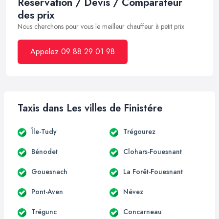
Réservation / Devis / Comparateur
des prix
Nous cherchons pour vous le meilleur chauffeur à petit prix
Appelez 09 88 29 01 98
Taxis dans Les villes de Finistére
Île-Tudy
Trégourez
Bénodet
Clohars-Fouesnant
Gouesnach
La Forêt-Fouesnant
Pont-Aven
Névez
Trégunc
Concarneau