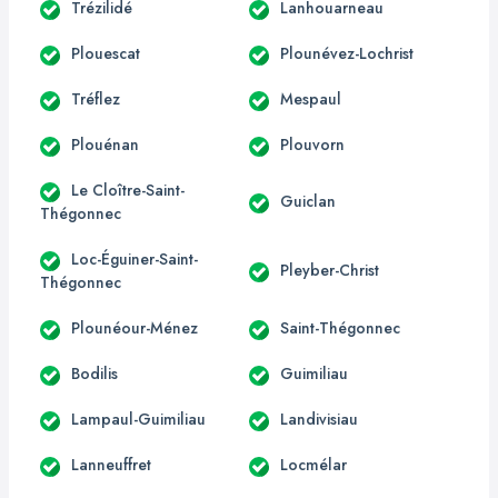
Trézilidé
Lanhouarneau
Plouescat
Plounévez-Lochrist
Tréflez
Mespaul
Plouénan
Plouvorn
Le Cloître-Saint-
Guiclan
Thégonnec
Loc-Éguiner-Saint-
Pleyber-Christ
Thégonnec
Plounéour-Ménez
Saint-Thégonnec
Bodilis
Guimiliau
Lampaul-Guimiliau
Landivisiau
Lanneuffret
Locmélar