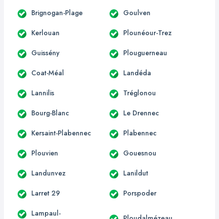
Brignogan-Plage
Goulven
Kerlouan
Plounéour-Trez
Guissény
Plouguerneau
Coat-Méal
Landéda
Lannilis
Tréglonou
Bourg-Blanc
Le Drennec
Kersaint-Plabennec
Plabennec
Plouvien
Gouesnou
Landunvez
Lanildut
Larret 29
Porspoder
Lampaul-
Ploudalmézeau