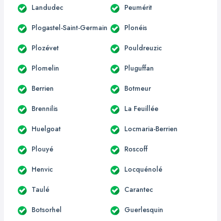
Landudec
Peumérit
Plogastel-Saint-Germain
Plonéis
Plozévet
Pouldreuzic
Plomelin
Pluguffan
Berrien
Botmeur
Brennilis
La Feuillée
Huelgoat
Locmaria-Berrien
Plouyé
Roscoff
Henvic
Locquénolé
Taulé
Carantec
Botsorhel
Guerlesquin