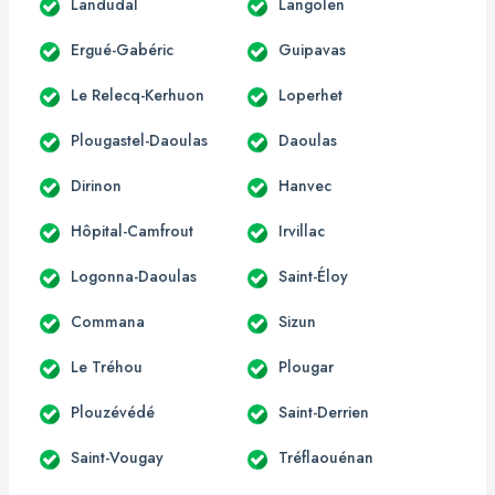
Landudal
Langolen
Ergué-Gabéric
Guipavas
Le Relecq-Kerhuon
Loperhet
Plougastel-Daoulas
Daoulas
Dirinon
Hanvec
Hôpital-Camfrout
Irvillac
Logonna-Daoulas
Saint-Éloy
Commana
Sizun
Le Tréhou
Plougar
Plouzévédé
Saint-Derrien
Saint-Vougay
Tréflaouénan