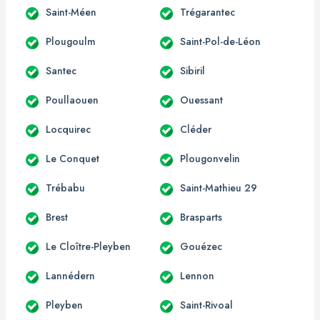
Saint-Méen
Trégarantec
Plougoulm
Saint-Pol-de-Léon
Santec
Sibiril
Poullaouen
Ouessant
Locquirec
Cléder
Le Conquet
Plougonvelin
Trébabu
Saint-Mathieu 29
Brest
Brasparts
Le Cloître-Pleyben
Gouézec
Lannédern
Lennon
Pleyben
Saint-Rivoal