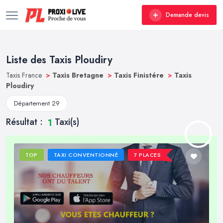
Demande devis
Liste des Taxis Ploudiry
Taxis France
>
Taxis Bretagne
>
Taxis Finistére
>
Taxis
Ploudiry
Département 29
Résultat :
Taxi(s)
1
TOP
TAXI CONVENTIONNÉ
7 PLACES