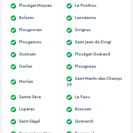
Plouégat-Moysan
Le Ponthou
Bolazec
Lannéanou
Plougonven
Scrignac
Plougasnou
Saint-Jean-du-Doigt
Guimaëc
Plouégat-Guérand
Garlan
Plouigneau
Saint-Martin-des-Champs
Morlaix
29
Sainte-Sève
Le Faou
Lopérec
Rosnoën
Saint-Ségal
Quimerch