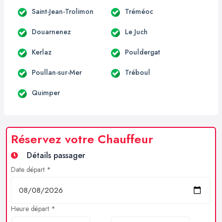
Saint-Jean-Trolimon
Tréméoc
Douarnenez
Le Juch
Kerlaz
Pouldergat
Poullan-sur-Mer
Tréboul
Quimper
Réservez votre Chauffeur
Détails passager
Date départ *
Heure départ *