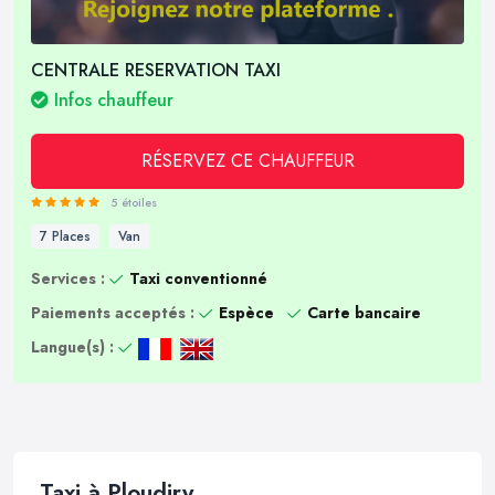
CENTRALE RESERVATION TAXI
Infos chauffeur
RÉSERVEZ CE CHAUFFEUR
5 étoiles
7 Places
Van
Services :
Taxi conventionné
Paiements acceptés :
Espèce
Carte bancaire
Langue(s) :
Taxi à Ploudiry