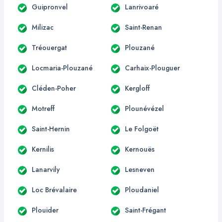
Guipronvel
Lanrivoaré
Milizac
Saint-Renan
Tréouergat
Plouzané
Locmaria-Plouzané
Carhaix-Plouguer
Cléden-Poher
Kergloff
Motreff
Plounévézel
Saint-Hernin
Le Folgoët
Kernilis
Kernouës
Lanarvily
Lesneven
Loc Brévalaire
Ploudaniel
Plouider
Saint-Frégant