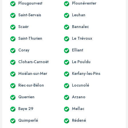
Plougourvest
Plounéventer
Saint-Servais
Leuhan
Scaër
Bannalec
Saint-Thurien
Le Trévoux
Coray
Elliant
Clohars-Carnoët
Le Pouldu
Moëlan-sur-Mer
Kerfany-les-Pins
Riec-sur-Bélon
Locunolé
Querrien
Arzano
Baye 29
Mellac
Quimperlé
Rédené