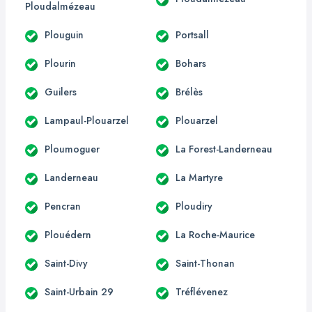
Ploudalmézeau
Plouguin
Portsall
Plourin
Bohars
Guilers
Brélès
Lampaul-Plouarzel
Plouarzel
Ploumoguer
La Forest-Landerneau
Landerneau
La Martyre
Pencran
Ploudiry
Plouédern
La Roche-Maurice
Saint-Divy
Saint-Thonan
Saint-Urbain 29
Tréflévenez