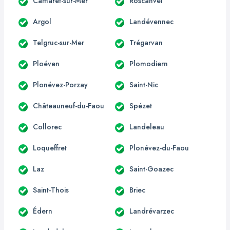
Camaret-sur-Mer
Roscanvel
Argol
Landévennec
Telgruc-sur-Mer
Trégarvan
Ploéven
Plomodiern
Plonévez-Porzay
Saint-Nic
Châteauneuf-du-Faou
Spézet
Collorec
Landeleau
Loqueffret
Plonévez-du-Faou
Laz
Saint-Goazec
Saint-Thois
Briec
Édern
Landrévarzec