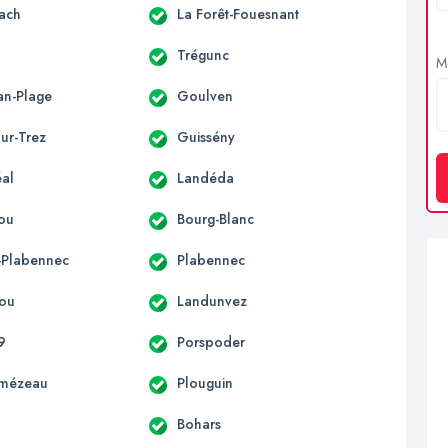
ach
La Forêt-Fouesnant
Trégunc
Me
an-Plage
Goulven
ur-Trez
Guissény
al
Landéda
ou
Bourg-Blanc
t-Plabennec
Plabennec
ou
Landunvez
9
Porspoder
lmézeau
Plouguin
Bohars