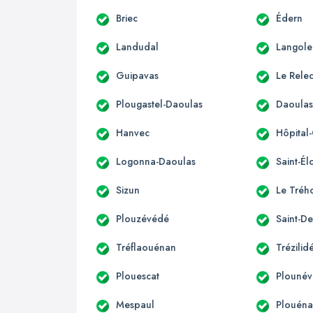
Briec
Édern
Landudal
Langole
Guipavas
Le Rele
Plougastel-Daoulas
Daoula
Hanvec
Hôpital
Logonna-Daoulas
Saint-Él
Sizun
Le Tréh
Plouzévédé
Saint-De
Tréflaouénan
Trézilid
Plouescat
Plounév
Mespaul
Plouén