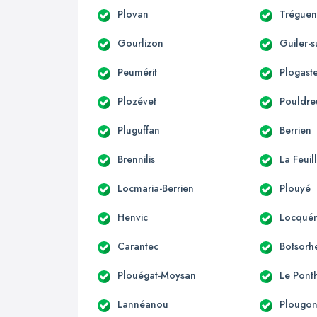
Plovan
Trégue
Gourlizon
Guiler-
Peumérit
Plogast
Plozévet
Pouldre
Pluguffan
Berrien
Brennilis
La Feuil
Locmaria-Berrien
Plouyé
Henvic
Locqué
Carantec
Botsorh
Plouégat-Moysan
Le Pont
Lannéanou
Plougo