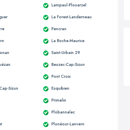
Lampaul-Plouarzel
guer
La Forest-Landerneau
yre
Pencran
rn
La Roche-Maurice
honan
Saint-Urbain 29
uézan
Beuzec-Cap-Sizun
Pont Croix
Cap-Sizun
Esquibien
Primelin
Plobannalec
at
Plonéour-Lanvern