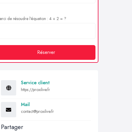
rci de résoudre l'équation : 4 + 2 = ?
Réserver
Service client
https://proxilive.fr
Mail
contact@proxilive.fr
Partager