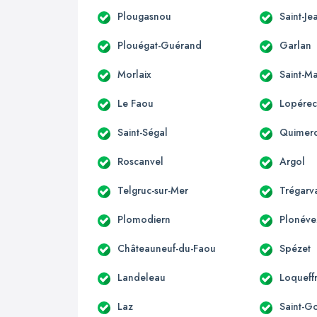
Plougasnou
Saint-Je
Plouégat-Guérand
Garlan
Morlaix
Saint-M
Le Faou
Lopére
Saint-Ségal
Quimer
Roscanvel
Argol
Telgruc-sur-Mer
Trégarv
Plomodiern
Plonéve
Châteauneuf-du-Faou
Spézet
Landeleau
Loqueff
Laz
Saint-G