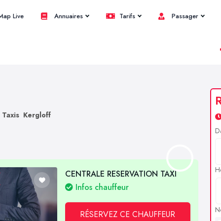
ap Live
Annuaires
Tarifs
Passager
R
Taxis Kergloff
D
H
CENTRALE RESERVATION TAXI
Infos chauffeur
N
RÉSERVEZ CE CHAUFFEUR