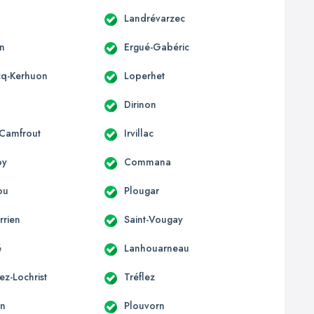
Landrévarzec
n
Ergué-Gabéric
cq-Kerhuon
Loperhet
s
Dirinon
-Camfrout
Irvillac
oy
Commana
ou
Plougar
rrien
Saint-Vougay
é
Lanhouarneau
ez-Lochrist
Tréflez
an
Plouvorn