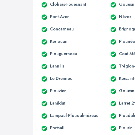
Clohars-Fouesnant
Gouesn
Pont-Aven
Névez
Concarneau
Brignog
Kerlouan
Plounéo
Plouguerneau
Coat-Mé
Lannilis
Tréglon
Le Drennec
Kersain
Plouvien
Gouesn
Lanildut
Larret 2
Lampaul-Ploudalmézeau
Plouda
Portsall
Plourin