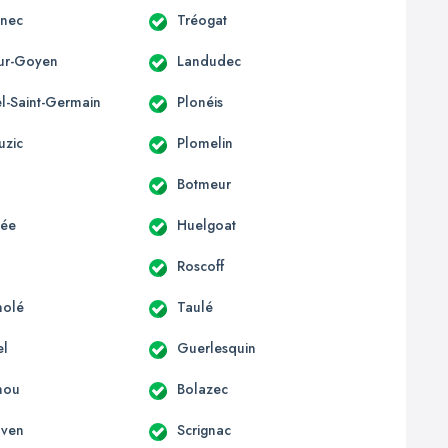
nnec
Tréogat
sur-Goyen
Landudec
el-Saint-Germain
Plonéis
uzic
Plomelin
Botmeur
lée
Huelgoat
Roscoff
nolé
Taulé
el
Guerlesquin
hou
Bolazec
nven
Scrignac