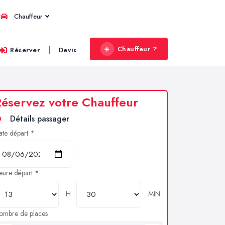
Chauffeur
Chauffeur ?
|
Réserver
Devis
éservez votre Chauffeur
Détails passager
ate départ *
eure départ *
H
MIN
ombre de places