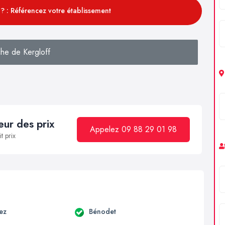
? : Référencez votre établissement
he de Kergloff
ur des prix
Appelez 09 88 29 01 98
t prix
ez
Bénodet