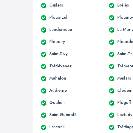
Guilers
Brélès
Plouarzel
Ploumo
Landerneau
La Mart
Ploudiry
Plouéde
Saint-Divy
Saint-T
Tréflévenez
Trémao
Mahalon
Meilars
Audierne
Cléden-
Goulien
Plogoff
Saint-Guénolé
Loctudy
Lesconil
Tréffiag