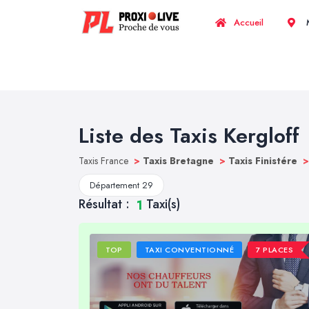
Accueil
M
Liste des Taxis Kergloff
Taxis France
>
Taxis Bretagne
>
Taxis Finistére
>
Département 29
Résultat :
Taxi(s)
1
TOP
TAXI CONVENTIONNÉ
7 PLACES