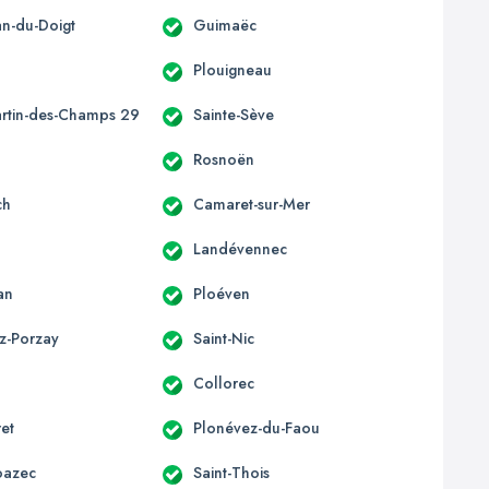
an-du-Doigt
Guimaëc
Plouigneau
artin-des-Champs 29
Sainte-Sève
c
Rosnoën
ch
Camaret-sur-Mer
Landévennec
an
Ploéven
z-Porzay
Saint-Nic
Collorec
ret
Plonévez-du-Faou
oazec
Saint-Thois