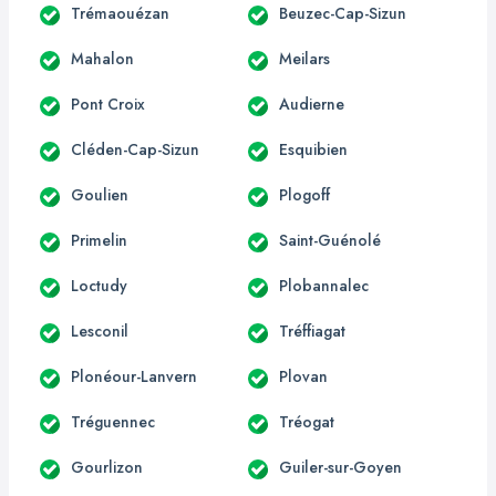
Trémaouézan
Beuzec-Cap-Sizun
Mahalon
Meilars
Pont Croix
Audierne
Cléden-Cap-Sizun
Esquibien
Goulien
Plogoff
Primelin
Saint-Guénolé
Loctudy
Plobannalec
Lesconil
Tréffiagat
Plonéour-Lanvern
Plovan
Tréguennec
Tréogat
Gourlizon
Guiler-sur-Goyen