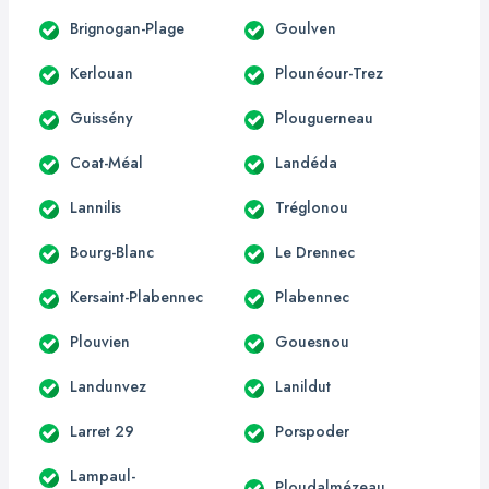
Brignogan-Plage
Goulven
Kerlouan
Plounéour-Trez
Guissény
Plouguerneau
Coat-Méal
Landéda
Lannilis
Tréglonou
Bourg-Blanc
Le Drennec
Kersaint-Plabennec
Plabennec
Plouvien
Gouesnou
Landunvez
Lanildut
Larret 29
Porspoder
Lampaul-
Ploudalmézeau