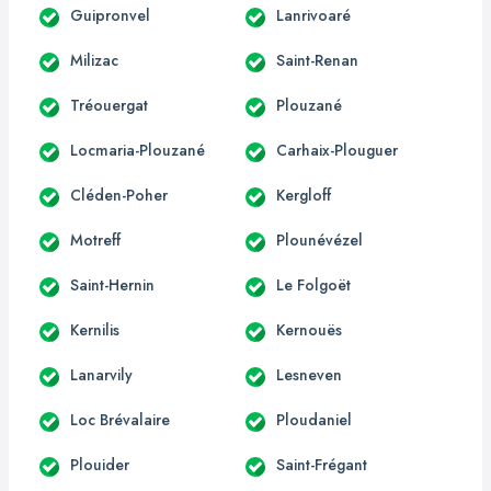
Guipronvel
Lanrivoaré
Milizac
Saint-Renan
Tréouergat
Plouzané
Locmaria-Plouzané
Carhaix-Plouguer
Cléden-Poher
Kergloff
Motreff
Plounévézel
Saint-Hernin
Le Folgoët
Kernilis
Kernouës
Lanarvily
Lesneven
Loc Brévalaire
Ploudaniel
Plouider
Saint-Frégant