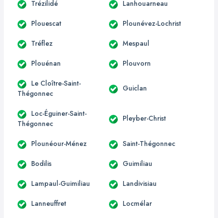
Trézilidé
Lanhouarneau
Plouescat
Plounévez-Lochrist
Tréflez
Mespaul
Plouénan
Plouvorn
Le Cloître-Saint-
Guiclan
Thégonnec
Loc-Éguiner-Saint-
Pleyber-Christ
Thégonnec
Plounéour-Ménez
Saint-Thégonnec
Bodilis
Guimiliau
Lampaul-Guimiliau
Landivisiau
Lanneuffret
Locmélar