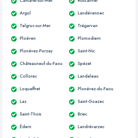
Camaret-sur-Mer
Roscanvel
Argol
Landévennec
Telgruc-sur-Mer
Trégarvan
Ploéven
Plomodiern
Plonévez-Porzay
Saint-Nic
Châteauneuf-du-Faou
Spézet
Collorec
Landeleau
Loqueffret
Plonévez-du-Faou
Laz
Saint-Goazec
Saint-Thois
Briec
Édern
Landrévarzec