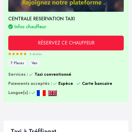
CENTRALE RESERVATION TAXI
Infos chauffeur
RÉSERVEZ CE CHAUFFEUR
5 étoiles
7 Places
Van
Services :
Taxi conventionné
Paiements acceptés :
Espèce
Carte bancaire
Langue(s) :
Taxi à Tréffiagat