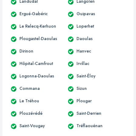
Landudal
Langolen
Ergué-Gabéric
Guipavas
Le Relecq-Kerhuon
Loperhet
Plougastel-Daoulas
Daoulas
Dirinon
Hanvec
Hôpital-Camfrout
Irvillac
Logonna-Daoulas
Saint-Éloy
Commana
Sizun
Le Tréhou
Plougar
Plouzévédé
Saint-Derrien
Saint-Vougay
Tréflaouénan