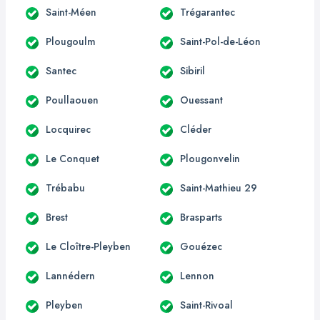
Saint-Méen
Trégarantec
Plougoulm
Saint-Pol-de-Léon
Santec
Sibiril
Poullaouen
Ouessant
Locquirec
Cléder
Le Conquet
Plougonvelin
Trébabu
Saint-Mathieu 29
Brest
Brasparts
Le Cloître-Pleyben
Gouézec
Lannédern
Lennon
Pleyben
Saint-Rivoal