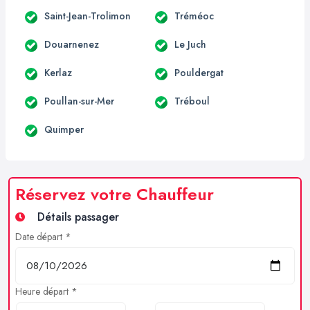
Saint-Jean-Trolimon
Tréméoc
Douarnenez
Le Juch
Kerlaz
Pouldergat
Poullan-sur-Mer
Tréboul
Quimper
Réservez votre Chauffeur
Détails passager
Date départ *
Heure départ *