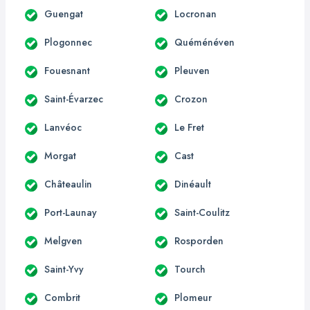
Guengat
Locronan
Plogonnec
Quéménéven
Fouesnant
Pleuven
Saint-Évarzec
Crozon
Lanvéoc
Le Fret
Morgat
Cast
Châteaulin
Dinéault
Port-Launay
Saint-Coulitz
Melgven
Rosporden
Saint-Yvy
Tourch
Combrit
Plomeur