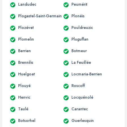
Landudec
Peumérit
Plogastel-Saint-Germain
Plonéis
Plozévet
Pouldreuzic
Plomelin
Pluguffan
Berrien
Botmeur
Brennilis
La Feuillée
Huelgoat
Locmaria-Berrien
Plouyé
Roscoff
Henvic
Locquénolé
Taulé
Carantec
Botsorhel
Guerlesquin