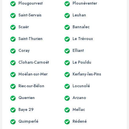
Plougourvest
Plounéventer
Saint-Servais
Leuhan
Scaër
Bannalec
Saint-Thurien
Le Trévoux
Coray
Elliant
Clohars-Carnoët
Le Pouldu
Moëlan-sur-Mer
Kerfany-les-Pins
Riec-sur-Bélon
Locunolé
Querrien
Arzano
Baye 29
Mellac
Quimperlé
Rédené