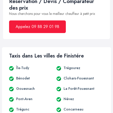
Réservation / Devis / Comparateur
des prix
Nous cherchons pour vous le meilleur chauffeur à petit prix
Appelez 09 88 29 01 98
Taxis dans Les villes de Finistére
Île-Tudy
Trégourez
Bénodet
Clohars-Fouesnant
Gouesnach
La Forêt-Fouesnant
Pont-Aven
Névez
Trégunc
Concarneau