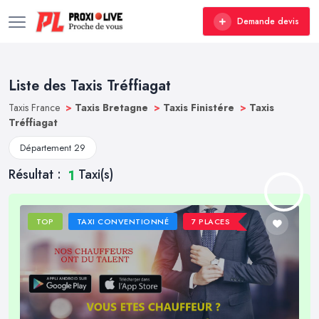
Demande devis
Liste des Taxis Tréffiagat
Taxis France
>
Taxis Bretagne
>
Taxis Finistére
>
Taxis
Tréffiagat
Département 29
Résultat :
Taxi(s)
1
TOP
TAXI CONVENTIONNÉ
7 PLACES