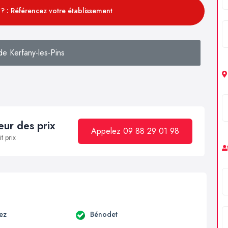
? : Référencez votre établissement
e Kerfany-les-Pins
ur des prix
Appelez 09 88 29 01 98
t prix
ez
Bénodet