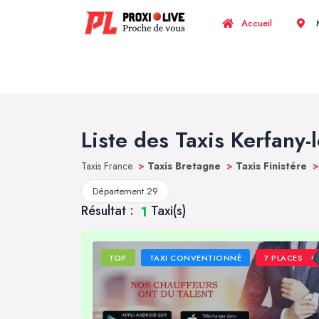
Accueil
M
Liste des Taxis Kerfany-
Taxis France
>
Taxis Bretagne
>
Taxis Finistére
>
Département 29
Résultat :
Taxi(s)
1
TOP
TAXI CONVENTIONNÉ
7 PLACES