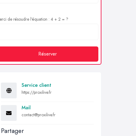
rci de résoudre l'équation : 4 + 2 = ?
Réserver
Service client
https://proxilive.fr
Mail
contact@proxilive.fr
Partager