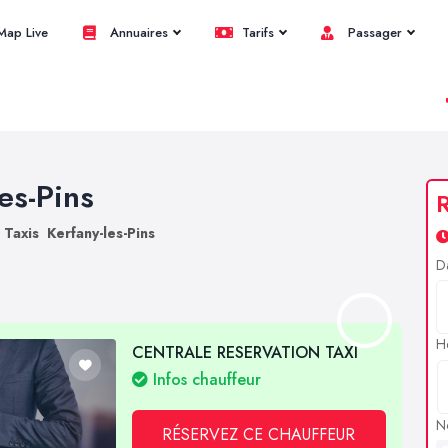
ap Live
Annuaires
Tarifs
Passager
les-Pins
R
Taxis Kerfany-les-Pins
D
H
CENTRALE RESERVATION TAXI
Infos chauffeur
N
RÉSERVEZ CE CHAUFFEUR