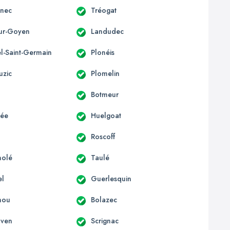
nnec
Tréogat
sur-Goyen
Landudec
el-Saint-Germain
Plonéis
uzic
Plomelin
Botmeur
lée
Huelgoat
Roscoff
nolé
Taulé
el
Guerlesquin
hou
Bolazec
nven
Scrignac