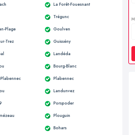
ach
La Forêt-Fouesnant
Trégunc
Me
an-Plage
Goulven
ur-Trez
Guissény
al
Landéda
ou
Bourg-Blanc
t-Plabennec
Plabennec
ou
Landunvez
9
Porspoder
lmézeau
Plouguin
Bohars