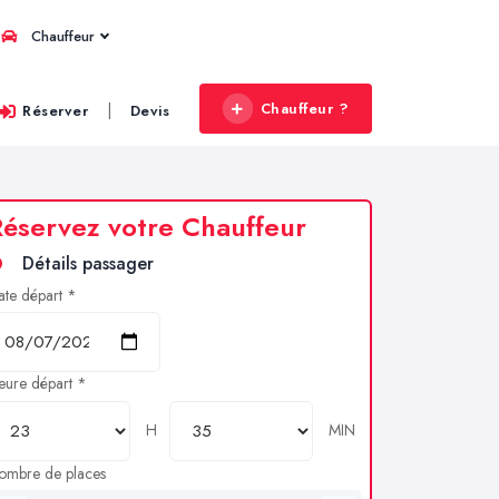
Chauffeur
Chauffeur ?
|
Réserver
Devis
éservez votre Chauffeur
Détails passager
ate départ *
eure départ *
H
MIN
ombre de places