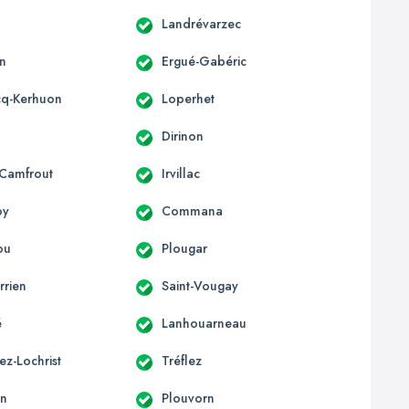
Landrévarzec
n
Ergué-Gabéric
cq-Kerhuon
Loperhet
s
Dirinon
-Camfrout
Irvillac
oy
Commana
ou
Plougar
rrien
Saint-Vougay
é
Lanhouarneau
ez-Lochrist
Tréflez
an
Plouvorn