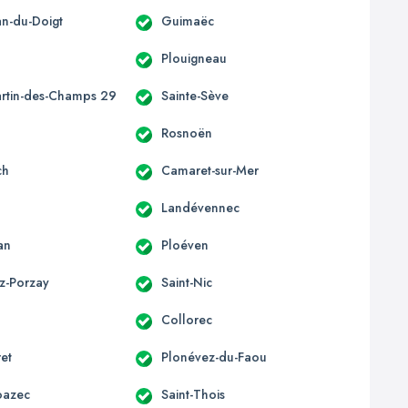
an-du-Doigt
Guimaëc
Plouigneau
artin-des-Champs 29
Sainte-Sève
c
Rosnoën
ch
Camaret-sur-Mer
Landévennec
an
Ploéven
z-Porzay
Saint-Nic
Collorec
ret
Plonévez-du-Faou
oazec
Saint-Thois