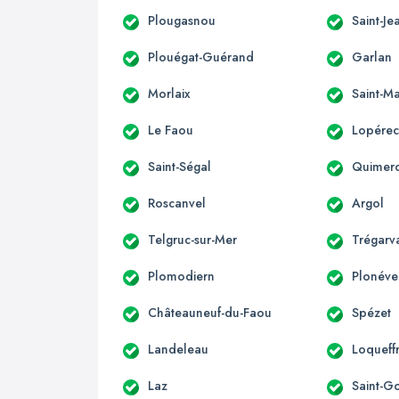
Plougasnou
Saint-Je
Plouégat-Guérand
Garlan
Morlaix
Saint-M
Le Faou
Lopére
Saint-Ségal
Quimer
Roscanvel
Argol
Telgruc-sur-Mer
Trégarv
Plomodiern
Plonéve
Châteauneuf-du-Faou
Spézet
Landeleau
Loqueff
Laz
Saint-G