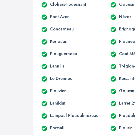
Clohars-Fouesnant
Gouesn
Pont-Aven
Névez
Concarneau
Brignog
Kerlouan
Plounéo
Plouguerneau
Coat-Mé
Lannilis
Tréglon
Le Drennec
Kersain
Plouvien
Gouesn
Lanildut
Larret 2
Lampaul-Ploudalmézeau
Plouda
Portsall
Plourin