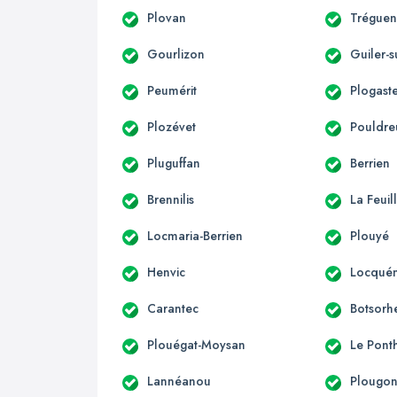
Plovan
Trégue
Gourlizon
Guiler-
Peumérit
Plogast
Plozévet
Pouldre
Pluguffan
Berrien
Brennilis
La Feuil
Locmaria-Berrien
Plouyé
Henvic
Locqué
Carantec
Botsorh
Plouégat-Moysan
Le Pont
Lannéanou
Plougo