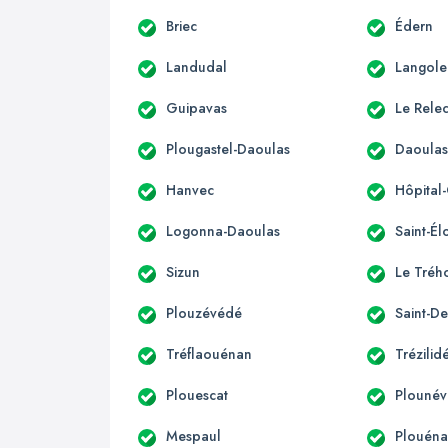
Briec
Édern
Landudal
Langole
Guipavas
Le Rele
Plougastel-Daoulas
Daoula
Hanvec
Hôpital
Logonna-Daoulas
Saint-Él
Sizun
Le Tréh
Plouzévédé
Saint-De
Tréflaouénan
Trézilid
Plouescat
Plounév
Mespaul
Plouén