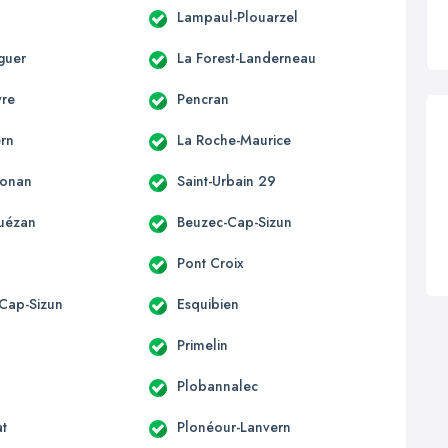
Lampaul-Plouarzel
guer
La Forest-Landerneau
yre
Pencran
rn
La Roche-Maurice
honan
Saint-Urbain 29
uézan
Beuzec-Cap-Sizun
Pont Croix
Cap-Sizun
Esquibien
Primelin
Plobannalec
at
Plonéour-Lanvern