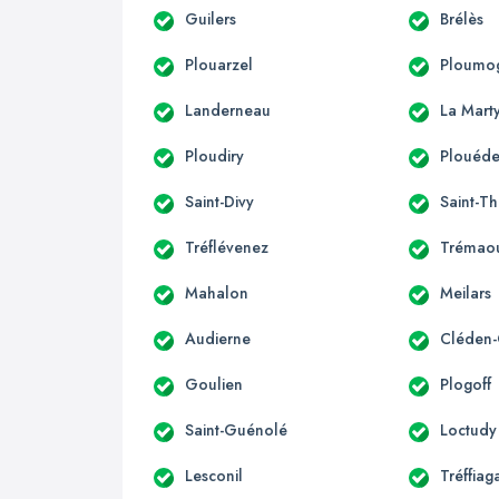
Guilers
Brélès
Plouarzel
Ploumo
Landerneau
La Mart
Ploudiry
Plouéde
Saint-Divy
Saint-T
Tréflévenez
Trémao
Mahalon
Meilars
Audierne
Cléden-
Goulien
Plogoff
Saint-Guénolé
Loctudy
Lesconil
Tréffiag