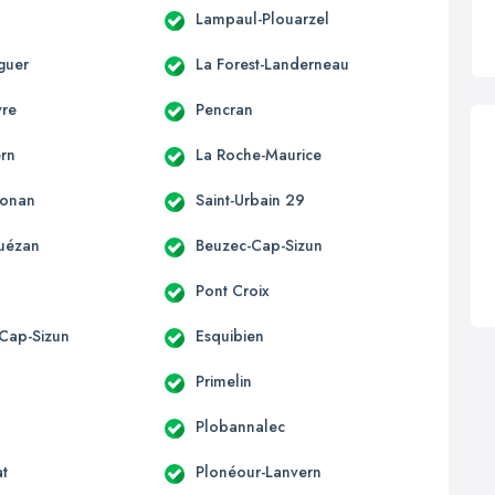
Lampaul-Plouarzel
guer
La Forest-Landerneau
yre
Pencran
rn
La Roche-Maurice
honan
Saint-Urbain 29
uézan
Beuzec-Cap-Sizun
Pont Croix
Cap-Sizun
Esquibien
Primelin
Plobannalec
at
Plonéour-Lanvern