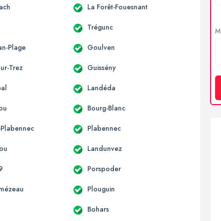
ach
La Forêt-Fouesnant
Trégunc
Me
an-Plage
Goulven
ur-Trez
Guissény
al
Landéda
ou
Bourg-Blanc
t-Plabennec
Plabennec
ou
Landunvez
9
Porspoder
lmézeau
Plouguin
Bohars