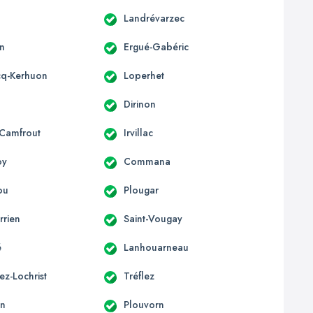
Landrévarzec
n
Ergué-Gabéric
cq-Kerhuon
Loperhet
s
Dirinon
-Camfrout
Irvillac
oy
Commana
ou
Plougar
rrien
Saint-Vougay
é
Lanhouarneau
ez-Lochrist
Tréflez
an
Plouvorn