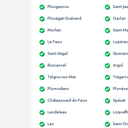
Plougasnou
Saint-Je
Plouégat-Guérand
Garlan
Morlaix
Saint-M
Le Faou
Lopére
Saint-Ségal
Quimer
Roscanvel
Argol
Telgruc-sur-Mer
Trégarv
Plomodiern
Plonéve
Châteauneuf-du-Faou
Spézet
Landeleau
Loqueff
Laz
Saint-G