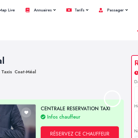
ap Live
Annuaires
Tarifs
Passager
al
R
Taxis Coat-Méal
D
H
CENTRALE RESERVATION TAXI
Infos chauffeur
N
RÉSERVEZ CE CHAUFFEUR