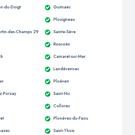
an-du-Doigt
Guimaëc
Plouigneau
artin-des-Champs 29
Sainte-Sève
c
Rosnoën
ch
Camaret-sur-Mer
Landévennec
an
Ploéven
z-Porzay
Saint-Nic
Collorec
ret
Plonévez-du-Faou
oazec
Saint-Thois