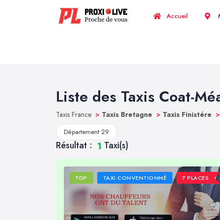
Accueil
M
Liste des Taxis Coat-Mé
Taxis France
>
Taxis Bretagne
>
Taxis Finistére
>
Département 29
Résultat :
Taxi(s)
1
TOP
TAXI CONVENTIONNÉ
7 PLACES