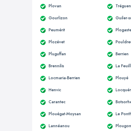
Plovan
Trégue
Gourlizon
Guiler-
Peumérit
Plogast
Plozévet
Pouldre
Pluguffan
Berrien
Brennilis
La Feuil
Locmaria-Berrien
Plouyé
Henvic
Locqué
Carantec
Botsorh
Plouégat-Moysan
Le Pont
Lannéanou
Plougo