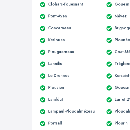
Clohars-Fouesnant
Gouesn
Pont-Aven
Névez
Concarneau
Brignog
Kerlouan
Plounéo
Plouguerneau
Coat-Mé
Lannilis
Tréglon
Le Drennec
Kersain
Plouvien
Gouesn
Lanildut
Larret 2
Lampaul-Ploudalmézeau
Plouda
Portsall
Plourin