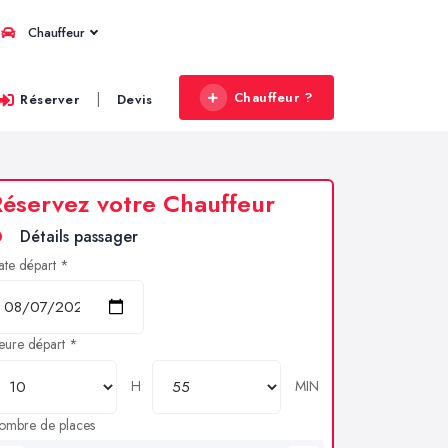
Chauffeur
Chauffeur ?
|
Réserver
Devis
éservez votre Chauffeur
Détails passager
ate départ *
eure départ *
H
MIN
ombre de places