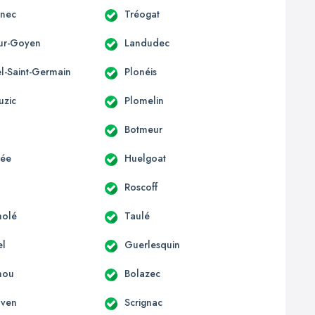
nnec
Tréogat
sur-Goyen
Landudec
el-Saint-Germain
Plonéis
uzic
Plomelin
Botmeur
lée
Huelgoat
Roscoff
nolé
Taulé
el
Guerlesquin
hou
Bolazec
nven
Scrignac