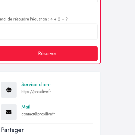
rci de résoudre l'équation : 4 + 2 = ?
Réserver
Service client
https://proxilive.fr
Mail
contact@proxilive.fr
Partager