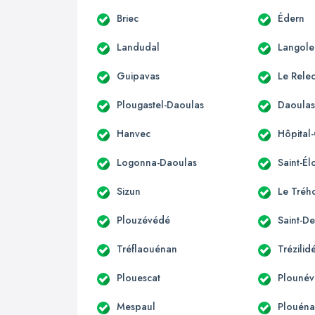
Briec
Édern
Landudal
Langole
Guipavas
Le Rele
Plougastel-Daoulas
Daoula
Hanvec
Hôpital
Logonna-Daoulas
Saint-Él
Sizun
Le Tréh
Plouzévédé
Saint-De
Tréflaouénan
Trézilid
Plouescat
Plounév
Mespaul
Plouén