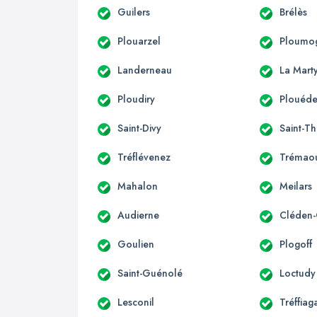
Guilers
Brélès
Plouarzel
Ploumo
Landerneau
La Mart
Ploudiry
Plouéde
Saint-Divy
Saint-T
Tréflévenez
Trémao
Mahalon
Meilars
Audierne
Cléden-
Goulien
Plogoff
Saint-Guénolé
Loctudy
Lesconil
Tréffiag