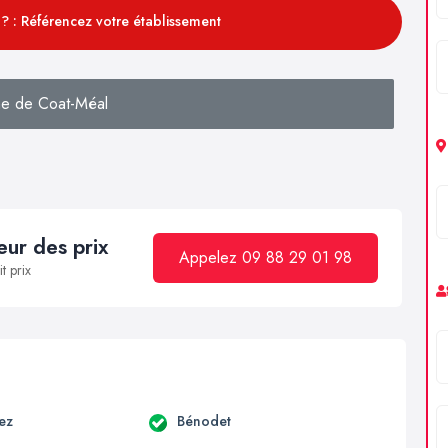
? : Référencez votre établissement
e de Coat-Méal
ur des prix
Appelez 09 88 29 01 98
t prix
ez
Bénodet