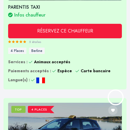
PARENTIS TAXI
Infos chauffeur
RÉSERVEZ CE CHAUFFEUR
5 étoiles
4 Places
Berline
Services :
Animaux acceptés
Paiements acceptés :
Espèce
Carte bancaire
Langue(s) :
TOP
4 PLACES