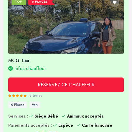
TOP
6 PLACES
MCG Taxi
Infos chauffeur
RÉSERVEZ CE CHAUFFEUR
5 étoiles
6 Places
Van
Services :
Siège Bébé
Animaux acceptés
Paiements acceptés :
Espèce
Carte bancaire