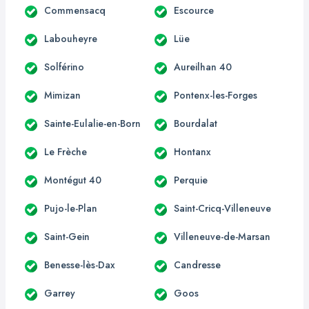
Commensacq
Escource
Labouheyre
Lüe
Solférino
Aureilhan 40
Mimizan
Pontenx-les-Forges
Sainte-Eulalie-en-Born
Bourdalat
Le Frèche
Hontanx
Montégut 40
Perquie
Pujo-le-Plan
Saint-Cricq-Villeneuve
Saint-Gein
Villeneuve-de-Marsan
Benesse-lès-Dax
Candresse
Garrey
Goos