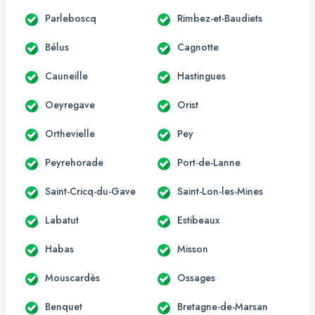
Parleboscq
Rimbez-et-Baudiets
Bélus
Cagnotte
Cauneille
Hastingues
Oeyregave
Orist
Orthevielle
Pey
Peyrehorade
Port-de-Lanne
Saint-Cricq-du-Gave
Saint-Lon-les-Mines
Labatut
Estibeaux
Habas
Misson
Mouscardès
Ossages
Benquet
Bretagne-de-Marsan