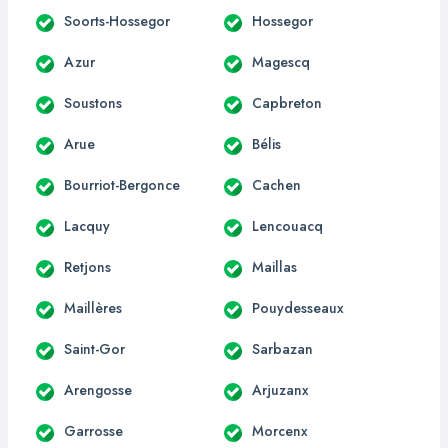
Soorts-Hossegor
Hossegor
Azur
Magescq
Soustons
Capbreton
Arue
Bélis
Bourriot-Bergonce
Cachen
Lacquy
Lencouacq
Retjons
Maillas
Maillères
Pouydesseaux
Saint-Gor
Sarbazan
Arengosse
Arjuzanx
Garrosse
Morcenx