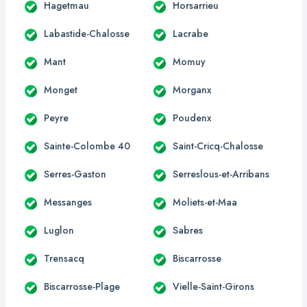
Hagetmau
Horsarrieu
Labastide-Chalosse
Lacrabe
Mant
Momuy
Monget
Morganx
Peyre
Poudenx
Sainte-Colombe 40
Saint-Cricq-Chalosse
Serres-Gaston
Serreslous-et-Arribans
Messanges
Moliets-et-Maa
Luglon
Sabres
Trensacq
Biscarrosse
Biscarrosse-Plage
Vielle-Saint-Girons