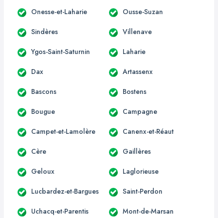
Onesse-et-Laharie
Ousse-Suzan
Sindères
Villenave
Ygos-Saint-Saturnin
Laharie
Dax
Artassenx
Bascons
Bostens
Bougue
Campagne
Campet-et-Lamolère
Canenx-et-Réaut
Cère
Gaillères
Geloux
Laglorieuse
Lucbardez-et-Bargues
Saint-Perdon
Uchacq-et-Parentis
Mont-de-Marsan