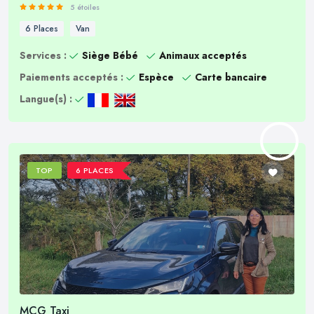
5 étoiles
6 Places
Van
Services :
Siège Bébé
Animaux acceptés
Paiements acceptés :
Espèce
Carte bancaire
Langue(s) :
TOP
6 PLACES
MCG Taxi