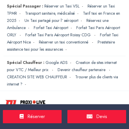
Spécial Passager :
Réserver un Taxi VSL
-
Réserver un Taxi
TPMR
-
Transport sanitaire, médicalisé
-
Tarif taxi en France en
2025
-
Un Taxi partagé pour l' aéroport
-
Réservez une
Ambulance
-
Forfait Taxi Aéroport
-
Forfait Taxi Paris Aéroport
ORLY
-
Forfait Taxi Paris Aéroport Roissy CDG
-
Forfait Taxi
Aéroport Nice
-
Réserver un taxi conventionné
-
Prestataire
assistance taxi pour les assurances
-
Spécial Chauffeur :
Google ADS
-
Creation de sites internet
pour VTC / Meilleur prix
-
Devenir chauffeur partenaire
-
CREATION SITE WEB CHAUFFEUR
-
Trouver plus de clients via
internet ?
-
Réserver
Devis
208 rue Championnet Paris 75018 France
01 84 16 87 81