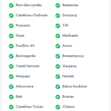
Rion-des-Landes
Bastennes
Castelnau-Chalosse
Donzacq
Pomarez
Tilh
Gaas
Mimbaste
Pouillon 40
Amou
Bonnegarde
Brassempouy
Castel-Sarrazin
Gaujacq
Marpaps
Nassiet
Arboucave
Bahus-Soubiran
Bats
Buanes
Castelnau-Tursan
Classun