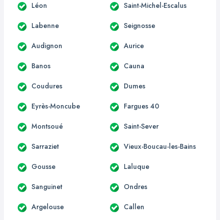
Léon
Saint-Michel-Escalus
Labenne
Seignosse
Audignon
Aurice
Banos
Cauna
Coudures
Dumes
Eyrès-Moncube
Fargues 40
Montsoué
Saint-Sever
Sarraziet
Vieux-Boucau-les-Bains
Gousse
Laluque
Sanguinet
Ondres
Argelouse
Callen