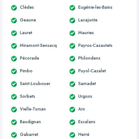
Clèdes
Eugénie-les-Bains
Geaune
Lacajunte
Lauret
Mauries
Miramont-Sensacq
Payros-Cazautets
Pécorade
Philondenx
Pimbo
Puyol-Cazalet
Saint-Loubouer
Samadet
Sorbets
Urgons
Vielle-Tursan
Arx
Baudignan
Escalans
Gabarret
Herré