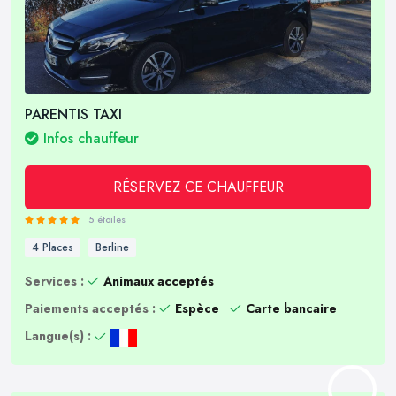
PARENTIS TAXI
Infos chauffeur
RÉSERVEZ CE CHAUFFEUR
5 étoiles
4 Places
Berline
Services :
Animaux acceptés
Paiements acceptés :
Espèce
Carte bancaire
Langue(s) :