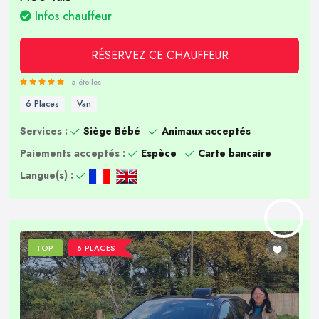
Infos chauffeur
RÉSERVEZ CE CHAUFFEUR
5 étoiles
6 Places
Van
Services :
Siège Bébé
Animaux acceptés
Paiements acceptés :
Espèce
Carte bancaire
Langue(s) :
TOP
6 PLACES