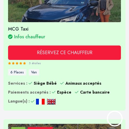
MCG Taxi
Infos chauffeur
RÉSERVEZ CE CHAUFFEUR
5 étoiles
6 Places
Van
Services :
Siège Bébé
Animaux acceptés
Paiements acceptés :
Espèce
Carte bancaire
Langue(s) :