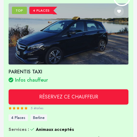
TOP
4 PLACES
PARENTIS TAXI
Infos chauffeur
RÉSERVEZ CE CHAUFFEUR
5 étoiles
4 Places
Berline
Services :
Animaux acceptés