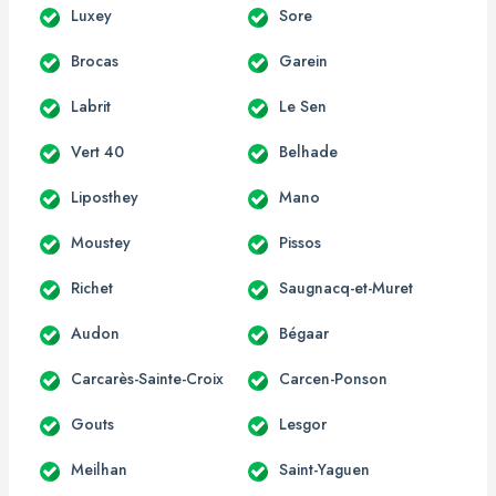
Luxey
Sore
Brocas
Garein
Labrit
Le Sen
Vert 40
Belhade
Liposthey
Mano
Moustey
Pissos
Richet
Saugnacq-et-Muret
Audon
Bégaar
Carcarès-Sainte-Croix
Carcen-Ponson
Gouts
Lesgor
Meilhan
Saint-Yaguen